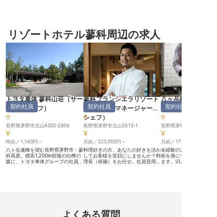
ある「ホテルインディゴ軽井沢」
ともに充実 ■経験を活かしキャリア
人として働きませんか？月
で、フロントオフィスマネージャー
アップを実現 ーー【お客様の心に
125万円の好待遇で、心
を募集いたします。 【フロント・
残るおもてなしを追求する】 長野
に囲まれた長野県北佐久
ベル・ドア・ロビーラウンジを、ひ
の美しい自然に囲まれた地で、お客
での新たなチャレンジが
とつのチームとして預かる】 チェ
様に心温まるひとときを提供する旅
す。高級温泉ホテルでの
ックイン業務の管理にとどまらず、
リゾートホテル蓼科周辺の求人
館です。 プレイングマネージャー
しての経験を持つあなた
VIPや上級会員への対応、苦情や館
として、フロント業務から夕朝食の
場所でお客様に最上のホ
内トラブルの解決、部署内の収入と
おもてなしまで、多岐にわたる接客
ィを提供し、スタッフと
支出の管理、スタッフの有給休暇・
業務を通じて、お客様の旅を最高の
しい毎日を創り出すこと
勤怠の管理まで担っていただきま
思い出にするお手伝いをお願いしま
しょう。正社員としての
す。ゲストが最初に向き合う部門
す。お客様一人ひとりに寄り添い、
用形態で、あなたのキャ
を、人と数字の両面から動かすポジ
細やかな気配りで感動を創造する、
に輝かせてください。※20
ションです。 【Operaの知見と、3
そんなやりがいを日々感じられる環
月08日時点の情報です
年以上の現場感が土台になります】
境です。 あなたの経験と「おもて
フロントオフィスやゲストサービス
なしの心」を存分に発揮してくださ
でのご経験を土台に、チーム運営へ
い。 ーー【経験を活かし、安定と
踏み出していただけます。ホテルの
成長を叶える職場】 これまでの宿
トヨタ車体 蓼科山荘
（
サー
蓼科ブランシエラリゾート
八ヶ岳縄文天然温泉
運営だけでなく、軽井沢の地域活性
泊業でのご経験やマネジメントスキ
契約社員
契約社員
契約社員
化や文化・アートに関心をお持ちの
ルを活かし、次なるキャリアを築き
ビススタッフ
）
（
料理長・マネージャー・
湯
（
調理部門その
方も歓迎いたします。 【働く環境
たい方に最適な環境です。 月給
シェフ
）
のポイント】 ・月給300,000円～
300,000円からの安定した収入に加
（想定年収3,600,000円～） ・住宅
え、週休2日制やリフレッシュ休暇
長野県茅野市北山4035-2696
長野県茅野市北山5513-1
長野県茅野市豊平10246-
手当（30,000円以上）、深夜・早
など、プライベートも大切にできる
朝手当 ・寮完備、引越費用会社負
充実した休日制度を整えています。
担、自動車通勤可 ・年間休日114日
時給／1,160円～
チームをまとめ、より良いサービス
月給／223,000円～
月給／170,000円～
（月平均9～10日休み想定） ・IHG
を追求する中で、あなた自身の成長
八ヶ岳連峰を望む長野県茅野市・蓼
料理好きの方、あなたの好きを活か
未経験の方も歓迎！基礎
宿泊優待制度（国内・海外）、社員
も実感できるでしょう。 お客様の
科高原。標高1,200m前後の白樺の
してお客様を笑顔にしませんか？料
術を身につけられる環境
食堂（会社負担金あり） ※2026年8
笑顔のために、そして自身のキャリ
森に、トヨタ車体グループの社員と
理長（候補）をお任せ。社員登用
ます。UIJターンされる
月7日時点の情報です
アのために、共に高みを目指しませ
ご家族をお迎えする保養所「蓼科山
100％！正社員を前提とした募集で
ており、地方で働きたい
んか。 ※2025年12月08日時点の情
荘」があります。当グループではホ
すので、向上心のある方お待ちして
とに戻ってお仕事がした
報です
ール業務を中心とした接客スタッフ
います。中央自動車道諏訪I.Cから
ッタリ。あなたお任せす
を募集します。 【ベテランも多数
約25分の場所に位置する「蓼科ブ
理・調理補助。自然食や
在籍。年齢にとらわれず長く続けら
ランシエラリゾート」。施設内のレ
食、和食家庭料理にご興
れる現場】 ご利用はトヨタ車体グ
ストランでは、豊かな土壌で育った
お待ちしています。無料
ループの社員・ご家族が中心。慌た
山の幸を活用した、和食・洋食を提
ご用意していますのでマ
だしい接客ではなく、顔なじみのお
供しています。蓼科の豊かな自然と
イクでの通勤が可能です
よくある質問
客様と築く落ち着いた対応が求めら
共に、お客様が安らげる空間を演出
きの方、一緒にお客様に