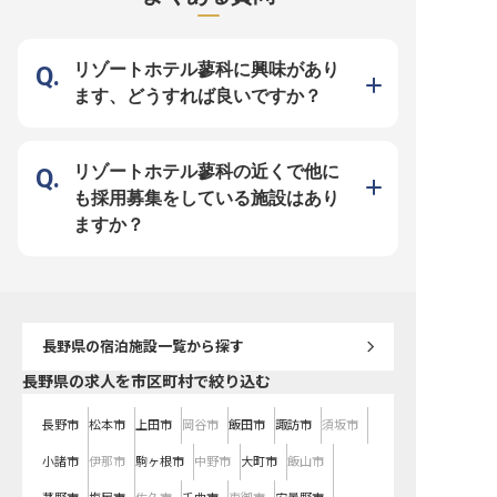
れます。客室12室・スタッフ10名
しています。※この求人は2024年2
けしませんか。※この求人は
の小規模な現場で、お一人おひとり
月27日時点の情報です
2月8日時点の情報です
にじっくり向き合えます。 【週2日
～OK・実働6～8h相談可。ライフ
スタイルに合わせて働ける】 6:00
リゾートホテル蓼科に興味があり
～21:30の間でシフト制(実働6～8
時間)、週2日～OK。月平均残業は5
ます、どうすれば良いですか？
～10時間と無理のないペースで、
正社員登用制度もあります。お任せ
するのはお食事の配膳・提供、ご案
内、片付け、電話対応など。先輩ス
タッフが丁寧にサポートしますので
未経験の方も安心です。 【働く環
リゾートホテル蓼科の近くで他に
境のポイント】 ・時給1,160円・フ
ルタイム時の月収目安 約18.8万円
も採用募集をしている施設はあり
(時差・残業手当別途) ・年2回ミニ
ボーナス(2025年度実績 150,000円
ますか？
／年)・昇給年1回(10月) ・年間休
日121日(有休は別途付与)・有給取
得率87.5%・5日連休取得相談OK ・
週2日～OK・実働6～8h・正社員登
用制度あり ・トヨタ車体健保組合
加入(勤務状況による)・各種社保完
備
長野県
の宿泊施設一覧から探す
長野県の求人を市区町村で絞り込む
長野市
松本市
上田市
岡谷市
飯田市
諏訪市
須坂市
小諸市
伊那市
駒ヶ根市
中野市
大町市
飯山市