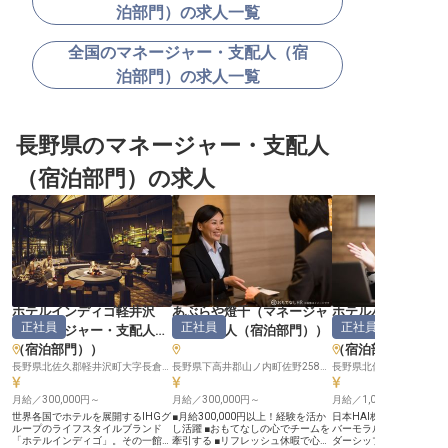
泊部門）の求人一覧
全国のマネージャー・支配人（宿
泊部門）の求人一覧
長野県のマネージャー・支配人
（宿泊部門）の求人
ホテルインディゴ軽井沢
あぶらや燈千
（
マネージャ
ホテルバーモラル
正社員
正社員
正社員
（
マネージャー・支配人
ー・支配人（宿泊部門）
）
（
マネージャー・
（宿泊部門）
）
（宿泊部門）
長野県北佐久郡軽井沢町大字長倉字屋敷添18-39
長野県下高井郡山ノ内町佐野2586-5
月給／300,000円～
月給／300,000円～
月給／1,000,000円～
世界各国でホテルを展開するIHGグ
■月給300,000円以上！経験を活か
日本HAI株式会社が運営
ループのライフスタイルブランド
し活躍 ■おもてなしの心でチームを
バーモラル軽井沢で、あ
「ホテルインディゴ」。その一館で
牽引する ■リフレッシュ休暇で心身
ダーシップと経験を活か