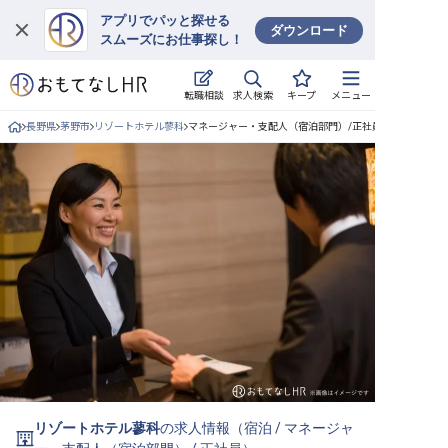
アプリでパッと探せる
ダウンロード
スムーズにお仕事探し！
ログイン
求人検索
転職相談
キープ
メニュー
求人・施設を探す
長野県
茅野市
リゾートホテル蓼科
マネージャー・支配人（宿泊部門）/正社員の求人詳細
キープした求人
就職・転職 合同説明会
おもてなしHRについて
ご利用の流れ
よくある質問
ホテル・宿泊業界情報コラム
リゾートホテル蓼科
の求人情報（
宿泊
/
マネージャ