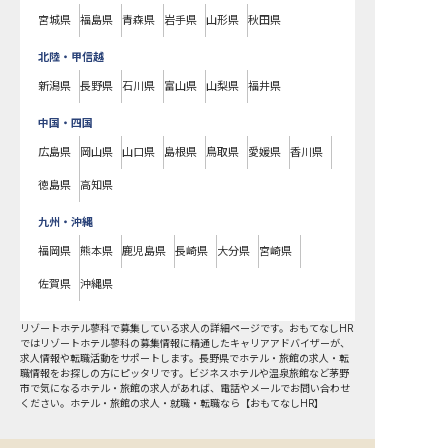
宮城県
福島県
青森県
岩手県
山形県
秋田県
北陸・甲信越
新潟県
長野県
石川県
富山県
山梨県
福井県
中国・四国
広島県
岡山県
山口県
島根県
鳥取県
愛媛県
香川県
徳島県
高知県
九州・沖縄
福岡県
熊本県
鹿児島県
長崎県
大分県
宮崎県
佐賀県
沖縄県
リゾートホテル蓼科で募集している求人の詳細ページです。おもてなしHR
ではリゾートホテル蓼科の募集情報に精通したキャリアアドバイザーが、
求人情報や転職活動をサポートします。長野県でホテル・旅館の求人・転
職情報をお探しの方にピッタリです。ビジネスホテルや温泉旅館など
茅野
市
で気になるホテル・旅館の求人があれば、電話やメールでお問い合わせ
ください。ホテル・旅館の求人・就職・転職なら【おもてなしHR】