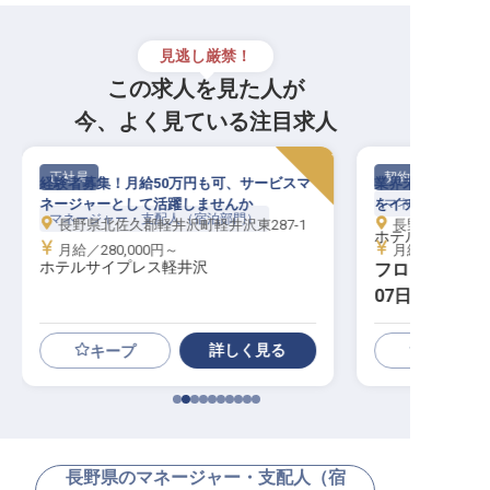
見逃し厳禁！
この求人を見た人が
今、よく見ている注目求人
正社員
契約社員
経験者募集！月給50万円も可、サービスマ
業界未経験OK！
ネージャーとして活躍しませんか
をイチから学べる
マネージャー・支
マネージャー・支配人（宿泊部門）
長野県北佐久郡軽井沢町軽井沢東287-1
長野県松本市中央
ホテルマツモト
月給／280,000円～
月給／200,00
ホテルサイプレス軽井沢
フロントマネ
07日／経験不
詳しく見る
キープ
長野県のマネージャー・支配人（宿