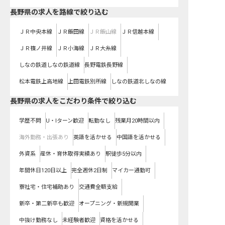
長野県
の求人を路線で絞り込む
ＪＲ中央本線
ＪＲ飯田線
ＪＲ飯山線
ＪＲ信越本線
ＪＲ篠ノ井線
ＪＲ小海線
ＪＲ大糸線
しなの鉄道しなの鉄道線
長野電鉄長野線
松本電鉄上高地線
上田電鉄別所線
しなの鉄道北しなの線
長野県の求人をこだわり条件で絞り込む
学歴不問
U・Iターン歓迎
転勤なし
残業月20時間以内
海外勤務・出張あり
英語を活かせる
中国語を活かせる
外資系
産休・育休取得実績あり
駅徒歩5分以内
年間休日120日以上
完全週休2日制
マイカー通勤可
寮社宅・住宅補助あり
交通費全額支給
新卒・第二新卒も歓迎
オープニング・新規開業
中抜け勤務なし
未経験者歓迎
資格を活かせる