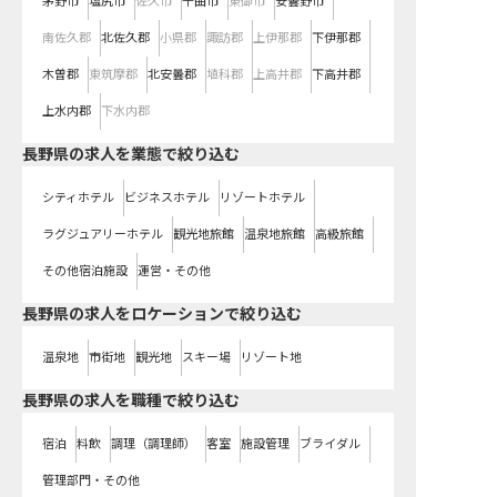
茅野市
塩尻市
佐久市
千曲市
東御市
安曇野市
南佐久郡
北佐久郡
小県郡
諏訪郡
上伊那郡
下伊那郡
木曽郡
東筑摩郡
北安曇郡
埴科郡
上高井郡
下高井郡
上水内郡
下水内郡
長野県の求人を業態で絞り込む
シティホテル
ビジネスホテル
リゾートホテル
ラグジュアリーホテル
観光地旅館
温泉地旅館
高級旅館
その他宿泊施設
運営・その他
長野県の求人をロケーションで絞り込む
温泉地
市街地
観光地
スキー場
リゾート地
長野県の求人を職種で絞り込む
宿泊
料飲
調理（調理師）
客室
施設管理
ブライダル
管理部門・その他