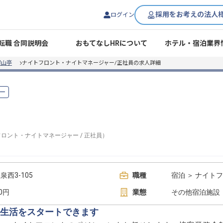
採用をお考えの法人
ログイン
転職 合同説明会
おもてなしHRについて
ホテル・宿泊業界
翠山亭
ナイトフロント・ナイトマネージャー/正社員の求人詳細
ー
フロント・ナイトマネージャー
/
正社員
）
西3-105
職種
宿泊 ＞ ナイト
00円
業態
その他宿泊施設
生活をスタートできます