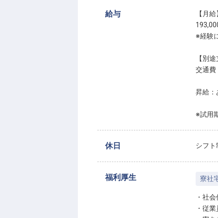
給与
【月給
193,0
※経験
【別途
交通費
昇給：
※試用
休日
シフト
福利厚生
寮社
・社会
・従業