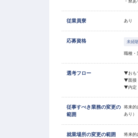
・寮あ
従業員寮
あり
応募資格
未経
職種・
選考フロー
▼おも
▼面接
▼内定
従事すべき業務の変更の
将来的
範囲
あり）
就業場所の変更の範囲
将来的