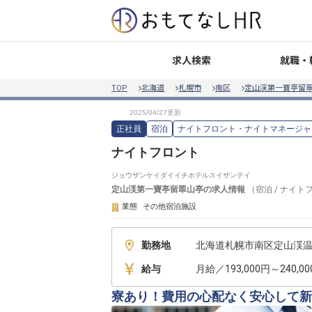
就職・
求人検索
TOP
北海道
札幌市
南区
定山渓第一寶亭留
正社員
宿泊
ナイトフロント・ナイトマネージャ
ナイトフロント
ジョウザンケイダイイチホテルスイザンテイ
定山渓第一寶亭留翠山亭
の求人情報
（
宿泊
/
ナイト
業態
その他宿泊施設
勤務地
北海道札幌市南区定山渓温泉
給与
月給／193,000円～240,0
寮あり！費用の心配なく安心して新