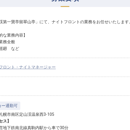
渓第一寶亭留翠山亭」にて、ナイトフロントの業務をお任せいたします
的な業務内容】
業務全般
巡廻 など
フロント・ナイトマネージャー
カー通勤可
札幌市南区定山渓温泉西3-105
セス】
営地下鉄南北線真駒内駅から車で30分