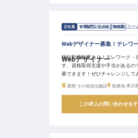
見積書や請求書のチェック、受発
にするお手伝いをします。
プロデューサーと連携し、新郎新
で、心に残る感動を共に創り上げ
求人情報：
株式会社ポジティブドリー
正社員
管理部門・その他
事務職
お客様の笑顔が、何よりのやりが
Webデザイナー募集！テレワ
ーー【安心して長く働ける環境と
時短勤務制度あり！テレワーク・
Webデザイナー
安定した月給229,000円からス
す。資格取得支援や手当があるの
年間休日110日、月火休みを基本
募できます！ぜひチャレンジして
ら働けます。
では、Webデザイナーを募集中
社会保険完備はもちろん、結婚式
東京都
業態
その他宿泊施設
勤務地
を展開している会社です。アクセ
厚生も魅力です。
2022年10月24日時点の情報です
さらに、勤続10年・20年には会
この求人の問い合わせをす
たな経験と成長の機会が待ってい
※2026年03月06日時点の情報です