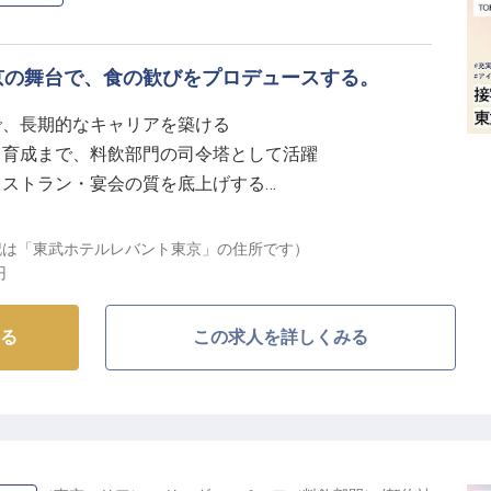
京の舞台で、食の歓びをプロデュースする。
で、長期的なキャリアを築ける
フ育成まで、料飲部門の司令塔として活躍
レストラン・宴会の質を底上げする
度で収入も安定
左記は「東武ホテルレバント東京」の住所です）
のひとときを提供するプロフェッショナル集団】
円
された空間と心のこもったサービスを提供し続けていま
る
この求人を詳しくみる
特別な祝宴。ゲストが過ごす大切な時間を「食」の面か
。
はのホスピタリティ」を大切にする職場で、あなたのこ
華させてください。