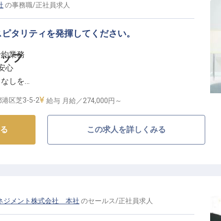
社
の
事務職
/
正社員
求人
スピタリティを発揮してください。
予約業務
タッフ
で安心
てなしを
実の環境
港区芝3-5-2
給与
月給／274,000円～
まるおもてなし】
る
この求人を詳しくみる
段階から心を込めてサポートするお仕事です。
お客様と接する機会が多く、あなたの丁寧な対応がお客
常的に発生するため、語学力を存分に活かし、世界中の
お届けできるやりがいを感じられます。
高の思い出作りの一助となる喜びを分かち合いません
ネジメント株式会社 本社
の
セールス
/
正社員
求人