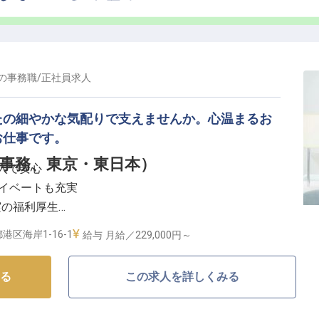
の
事務職
/
正社員
求人
たの細やかな気配りで支えませんか。心温まるお
お仕事です。
事務、東京・東日本）
収入で安心
ライベートも充実
実の福利厚生
チャンスも
港区海岸1-16-1
給与
月給／229,000円～
るおもてなし】
る
この求人を詳しくみる
別な一日を、あなたの細やかな気配りと丁寧なサポート