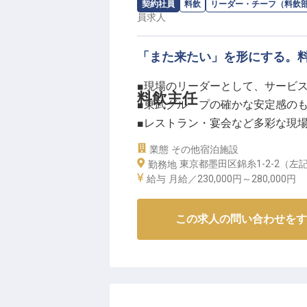
求人情報：
株式会社東武ホテルマネジ
契約社員
料飲
リーダー・チーフ（料飲
ーー【現場を動かし、ブランドを
員
求人
料飲マネージャーとして、現場の
成まで、幅広くお任せします。
「また来たい」を形にする。
単にチームをまとめるだけでなく、
ホテルのファンを増やしていくや
■現場のリーダーとして、サービ
料飲主任
充実した福利厚生とグループのネ
■東武グループの確かな安定感の
を目指せる環境です。
■レストラン・宴会など多彩な現
東武グループの安定した経営基盤
■東京エリアのフラッグシップ施
業態
その他宿泊施設
か。
東京都墨田区錦糸1-2-2（
勤務地
※2026年5月15日時点の情報です
ーー【東京の空の下、心に残る「
給与
月給／230,000円～
280,000円
株式会社東武ホテルマネジメント
客様をお迎えしています。
この求人の問い合わせをす
レストランでのさりげない配慮、
える「食のエンターテインメント
料飲主任として、現場の温度感を
手でプロデュースしてください。