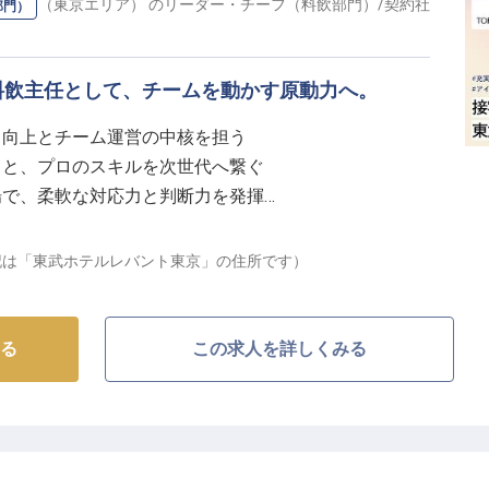
メント（東京エリア）
の
リーダー・チーフ（料飲部門）
/
契約社
部門）
創り上げる。マネジメントの本質に挑む】
サービス統括からオペレーションの改善、メンバーの育
料飲主任として、チームを動かす原動力へ。
変化する顧客ニーズを捉えたPDCAサイクルを回し、
りがいのある役割です。
ス向上とチーム運営の中核を担う
ットワークを活かし、マネージャーとしてさらなる高み
もと、プロのスキルを次世代へ繋ぐ
場で、柔軟な対応力と判断力を発揮
の下で、あなたの経験とスキルを存分に発揮しません
設で、理想のキャリアステップを。
左記は「東武ホテルレバント東京」の住所です）
最高の一時」をデザインする】
は、上質な空間と心尽くしのおもてなしで、世界中のお
る
この求人を詳しくみる
宴会場での完璧な進行。私たちが目指すのは、期待を超
」です。
大切にしながら、ゲストの記憶に残るシーンをあなたの