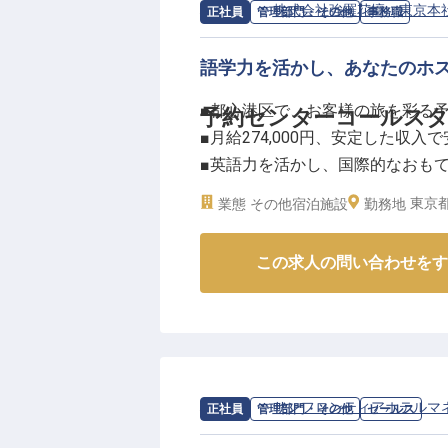
求人情報：
株式会社強羅花壇 東京本
正社員
管理部門・その他
事務職
語学力を活かし、あなたのホ
■都心港区で、お客様の旅を彩る
予約センターコールス
■月給274,000円、安定した収入
■英語力を活かし、国際的なおも
■週休二日制、プライベートも充
東京都
業態
その他宿泊施設
勤務地
ーー【お客様の旅を支える、心温
この求人の問い合わせをす
お客様の特別なご滞在を、予約の
電話やメールを通じて、国内外の
様の期待を高めます。
英語でのコミュニケーションも日
お客様に日本のおもてなしの心を
お客様一人ひとりに寄り添い、最
求人情報：
サンフロンティアホテルマ
正社員
管理部門・その他
セールス
か。