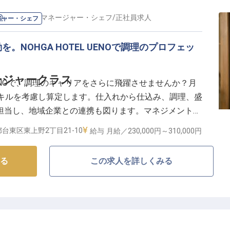
O
の
料理長・マネージャー・シェフ
/
正社員
求人
ジャー・シェフ
NOHGA HOTEL UENOで調理のプロフェッ
ージャークラス
 UENOで、調理のキャリアをさらに飛躍させませんか？月
経験やスキルを考慮し算定します。仕入れから仕込み、調理、盛
担当し、地域企業との連携も図ります。マネジメント補
きます。お客様に最高のホスピタリティを提供し、やり
台東区東上野2丁目21-10
給与
月給／230,000円～
310,000円
ります。あなたの応募をお待ちしています。※2024年
る
この求人を詳しくみる