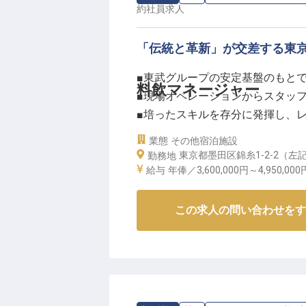
約社員
求人
「伝統と革新」が交差する東
■東武グループの安定基盤のもと
料飲マネージャー
■現場オペレーションからスタッ
■培ったスキルを存分に発揮し、
■充実した各種手当や昇給賞与制
業態
その他宿泊施設
東京都墨田区錦糸1-2-2（
勤務地
ーー【東京の躍動感と共に、至福
給与
年俸／3,600,000円～
4,950,000
東武ホテルマネジメントは、洗練
す。
この求人の問い合わせをす
レストランでの一皿、宴会場での
ら彩ることが、私たちの使命です
マニュアルを超えた「東武ならで
れまでの経験を新しい価値へと昇