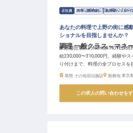
求人情報：
NOHGA HOTEL UENO TOKY
正社員
調理（調理師）
料理長・マネー
あなたの料理で上野の街に感動を。
ショナルを目指しませんか？
調理 一般クラス～マネ
東京都台東区のNOHGA HOTEL
給230,000〜310,000円、
り付けまで、料理の全プロセスを
佐としてのスキルアップも期待で
東京都
業態
その他宿泊施設
勤務地
がいを持って働ける環境がここにあ
08月26日時点の情報です
この求人の問い合わせをす