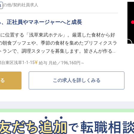
その他
/
契約社員
求人
他
長する。信頼されるリーダーへ】
タッフに的確な指示を出し、円滑なサービス環境を整え
ら、正社員やマネージャーへと成長
た経験を活かし、現場の最前線で活躍してください。
内に位置する「浅草東武ホテル」。厳選した食材から好
タッフと協力し、課題を乗り越えていくプロセスは、あ
の朝食ブッフェや、季節の食材を集めたプリフィクスラ
的に高めるはずです。
トランで、調理スタッフを募集します。皆さんが作るこ
びを共に分かち合いましょう。
笑顔にしてください。正社員登用制度あり！ゆくゆくは
台東区浅草1-1-15
給与
月給／196,160円～
ーへと成長していただけることを期待しています。
る
この求人を詳しくみる