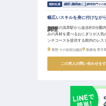
求人情報：
浅草東武ホテル
の
調理部門
契約社員
調理（調理師）
調理部門その
ーー【スタッフを導き、自らも成
料飲主任は、現場責任者としてス
幅広いスキルを身に付けなが
る「要」のポジションです。
若手スタッフの見本として、培っ
各路線の浅草駅から徒歩約3分圏
調理
多様なバックグラウンドを持つス
みの具材を選べるおにぎりが人気
なたのマネジメントスキルを飛躍
ンチコースを提供する館内のレス
施設の顔として、チームを導く喜
だわりの料理で、訪れるお客様を
東京都
業態
その他宿泊施設
勤務地
※2026年5月15日時点の情報です
ホテル全体を管理するマネージャ
※2023年9月8日時点の情報です。
この求人の問い合わせをす