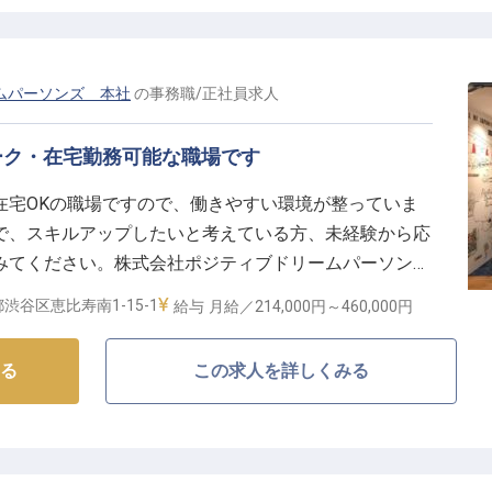
注業務、そして婚礼サポートを通じて、お客様の夢を形
婦様や親御様からの問い合わせにも温かく対応すること
ていきましょう。
ムパーソンズ 本社
の
事務職
/
正社員
求人
いとなるでしょう。
ーク・在宅勤務可能な職場です
キャリアアップ】
在宅OKの職場ですので、働きやすい環境が整っていま
タートし、年2回の賞与で日頃の頑張りを評価します。
で、スキルアップしたいと考えている方、未経験から応
としたシフト制で、プライベートの時間も大切にしなが
みてください。株式会社ポジティブドリームパーソンズ
です。ホテルやレストラン、ウエディングなど様々な事業
やレストラン、宿泊施設の社員割引など、充実した福利
渋谷区恵比寿南1-15-1
給与
月給／214,000円～
460,000円
ス良好、利便性の高い立地も魅力です。※この求人は
社負担での海外研修旅行制度があり、長く働くほどに新
る
この求人を詳しくみる
ます。