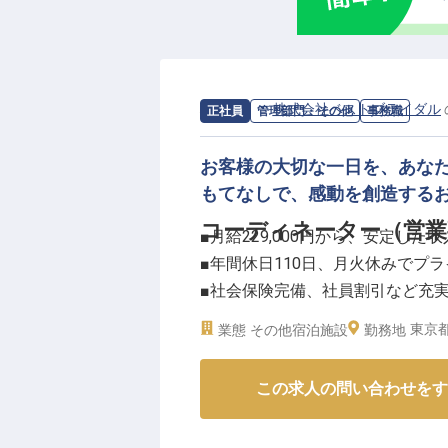
求人情報：
株式会社ベストブライダル
正社員
管理部門・その他
事務職
お客様の大切な一日を、あな
もてなしで、感動を創造する
コーディネーター（営業
■月給229,000円から、安定した
■年間休日110日、月火休みでプ
■社会保険完備、社員割引など充
■勤続報奨制度で海外研修旅行の
東京都
業態
その他宿泊施設
勤務地
ーー【お客様の特別な一日を支え
この求人の問い合わせをす
お客様にとってかけがえのない特
で支えるお仕事です。