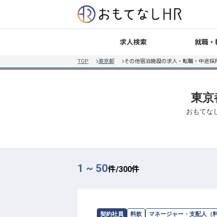
就職・
求人検索
TOP
東京都
その他宿泊施設の求人・転職・中途採
東京
おもてな
1 ~ 50
件/
300
件
求人情報：
株式会社東武ホテルマネジ
契約社員
料飲
マネージャー・支配人（