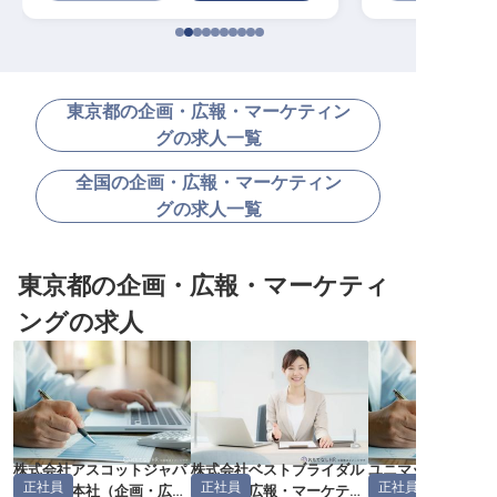
東京都の企画・広報・マーケティン
グの求人一覧
全国の企画・広報・マーケティン
グの求人一覧
東京都の企画・広報・マーケティ
ングの求人
株式会社アスコットジャパ
株式会社ベストブライダル
ユニマットプレシ
正社員
正社員
正社員
ン 東京本社
（
企画・広
（
企画・広報・マーケティ
（
企画・広報・マ