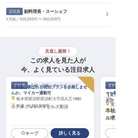
副料理長・スーシェフ
正社員
月給／320,000円 〜 360,000円
見逃し厳禁！
この求人を見た人が
今、よく見ている注目求人
正社員
企画・広報・マーケティング
正社員
お客様に喜ばれる宿泊プランを企画しませ
ホスピタリティの
んか。マイカー通勤可
ャー募集！年収5
【東京都・品川
栃木県那須郡那須町大字高久乙1880
ジへ
本部
東京都品川区（詳細はお問い合わせくださ
年俸／3,500,000円～
ホテル フォレストヒルズ那須
本社・広報マ
年俸／5,200,0
ル求人／年収5
ャー以上
詳しく見る
キープ