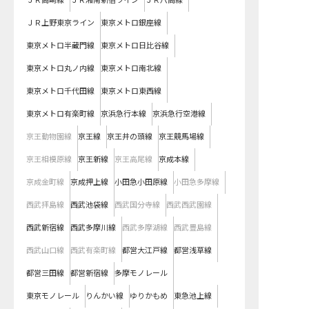
ＪＲ高崎線
ＪＲ湘南新宿ライン
ＪＲ八高線
ＪＲ上野東京ライン
東京メトロ銀座線
東京メトロ半蔵門線
東京メトロ日比谷線
東京メトロ丸ノ内線
東京メトロ南北線
東京メトロ千代田線
東京メトロ東西線
東京メトロ有楽町線
京浜急行本線
京浜急行空港線
京王動物園線
京王線
京王井の頭線
京王競馬場線
京王相模原線
京王新線
京王高尾線
京成本線
京成金町線
京成押上線
小田急小田原線
小田急多摩線
西武拝島線
西武池袋線
西武国分寺線
西武西武園線
西武新宿線
西武多摩川線
西武多摩湖線
西武豊島線
西武山口線
西武有楽町線
都営大江戸線
都営浅草線
都営三田線
都営新宿線
多摩モノレール
東京モノレール
りんかい線
ゆりかもめ
東急池上線