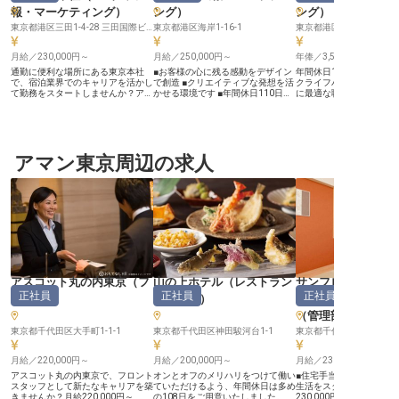
報・マーケティング
）
ング
）
ング
）
東京都港区三田1-4-28 三田国際ビル16F
東京都港区海岸1-16-1
東京都港区南青山2-12-14
月給／230,000円～
月給／250,000円～
年俸／3,500,000円～
通勤に便利な場所にある東京本社
■お客様の心に残る感動をデザイン
年間休日125日、土日祝
で、宿泊業界でのキャリアを活かし
で創造 ■クリエイティブな発想を活
クライフバランスを重視
て勤務をスタートしませんか？アス
かせる環境です ■年間休日110日、
に最適な職場です。株式
コットジャパンの広報活動アシスタ
プライベートも充実 ■月給250,000
ットプレシャス本社の宣伝
ントをお任せ。新規宿泊施設のオー
円から、安定した収入 ーー【おも
門で、あなたの広報PRの
プンにも携われます。文章作成が得
てなしの心を形にするクリエイティ
かしませんか？アパレル
意な方、広報の業務経験をお持ちの
ブな仕事】 お客様に最高の感動を
も歓迎！通勤は銀座線外
方も歓迎します。長期滞在に対応し
お届けするため、広告ビジュアルデ
徒歩約3分の好立地。私
たホテルの運営も長年にわたり行な
アマン東京周辺の求人
ィレクター兼インハウスデザイナー
に、当社が運営する施設
う「株式会社アスコットジャパ
としてご活躍いただきます。 撮影
めるお手伝いをしてくだ
ン」。ホテルの特色をブランドごと
企画からデザイン制作まで、あなた
の求人は2022年4月5日
に変化させ、幅広い顧客層へサービ
の感性とスキルを存分に発揮し、心
です
スを提供しています。※この求人は
温まるおもてなしの精神をビジュア
2024年1月10日時点の情報です
ルで表現してください。 チームと
協力し、お客様の記憶に残る美しい
瞬間を創り出す、やりがいのあるお
仕事です。 ーー【働きやすい環境
とキャリアアップの機会】 月給
250,000円〜320,000円、賞与年2
回（年間実績3ヵ月分）と、安定し
アスコット丸の内東京
（
フ
山の上ホテル
（
レストラン
サンフロンティア
た収入を得ながら長く働ける環境で
正社員
正社員
正社員
す。 年間休日110日、有給休暇も入
ロント
）
サービス
）
ネジメント株式会
社後すぐに付与されるため、プライ
（
管理部門その他
ベートも大切にできます。 社会保
険完備はもちろん、社員割引制度や
東京都千代田区大手町1-1-1
東京都千代田区神田駿河台1-1
保養所提携施設利用など、充実した
福利厚生も魅力。 勤続報奨制度も
月給／220,000円～
あり、長期的なキャリア形成を応援
月給／200,000円～
月給／230,000円～
します。 ※2026年03月06日時点の
アスコット丸の内東京で、フロント
オンとオフのメリハリをつけて働い
■住宅手当があるので、
情報です
スタッフとして新たなキャリアを築
ていただけるよう、年間休日は多め
生活をスタートできます。
きませんか？月給220,000円～
の108日をご用意いたしました。安
230,000円から、あな