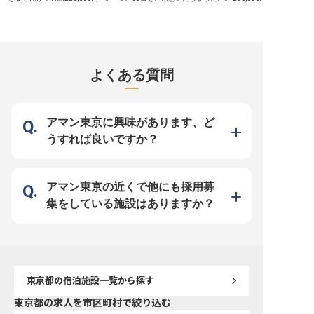
280,000円＋インセンティブで、英
定した休みを確保でき、仕事を充実
キルを正当に評価。 ■都
語力を存分に活かせる環境です。チ
させながら自分の時間も大切にでき
運営の根幹を支えるレベ
ェックイン・チェックアウト対応、
ます。産育休制度もあるので、ライ
ジメント。 ■年間休日10
コンシェルジュ業務など多彩な業務
フステージの変化に応じて、長期的
クライフバランスを大切
で、あなたのホスピタリティを発揮
に働きたい方にオススメです。上を
す。 ーー【ホテル運営を支えるお
しましょう。ビジネスレベルの日本
目指すあなたを評価する昇給・賞与
もてなしの舞台裏】 この
語力と中級以上の英語力があれば、
をご用意！モチベーションを維持し
ンは、お客様へ最高の体
世界中のお客様をお迎えするやりが
ながらお仕事に取り組んでいただけ
るための重要な役割を担
よくある質問
いに満ちた職場です。 ※2025年04
ます。食事手当ありで、負担も少な
OTA管理やサイトコント
月17日時点の情報です
く済みます。※この求人は2023年1
駆使し、最適な宿泊プラ
月5日時点の情報です
定を通じて、ホテルの魅
に引き出します。データ
いた販売戦略の立案・実
様の満足度向上に直結し
アマン東京に興味があります、ど
しの心を形にするやりが
事です。 新規ホテルの立
うすれば良いですか？
も携わり、ゼロからお客
れる準備をサポートする
も積めます。 ーー【成長を実感で
きる働きやすい環境】 経
仲間と共に、ホテル業界
スキルを磨ける環境です。
アマン東京の近くで他にも採用募
ルを活かし、データ分析
ィング戦略の立案を通じ
集をしている施設はありますか？
を高めることができます
ケーションを大切にする
ーム一丸となって目標達
ます。住宅手当の支給も
して長く働ける基盤が整
す。 あなたの成長が、ホ
来を創る力となります。 ※
11月17日時点の情報です
東京都
の宿泊施設一覧から探す
東京都の求人を市区町村で絞り込む