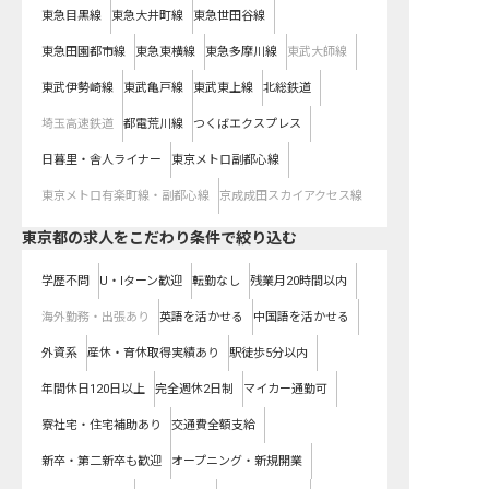
東急目黒線
東急大井町線
東急世田谷線
東急田園都市線
東急東横線
東急多摩川線
東武大師線
東武伊勢崎線
東武亀戸線
東武東上線
北総鉄道
埼玉高速鉄道
都電荒川線
つくばエクスプレス
日暮里・舎人ライナー
東京メトロ副都心線
東京メトロ有楽町線・副都心線
京成成田スカイアクセス線
東京都の求人をこだわり条件で絞り込む
学歴不問
U・Iターン歓迎
転勤なし
残業月20時間以内
海外勤務・出張あり
英語を活かせる
中国語を活かせる
外資系
産休・育休取得実績あり
駅徒歩5分以内
年間休日120日以上
完全週休2日制
マイカー通勤可
寮社宅・住宅補助あり
交通費全額支給
新卒・第二新卒も歓迎
オープニング・新規開業