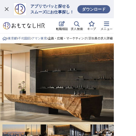
アプリでパッと探せる
ダウンロード
スムーズにお仕事探し！
ログイン
求人検索
転職相談
キープ
メニュー
求人・施設を探す
東京都
千代田区
アマン東京
企画・広報・マーケティング/正社員の求人詳細
キープした求人
就職・転職 合同説明会
おもてなしHRについて
ご利用の流れ
よくある質問
ホテル・宿泊業界情報コラム