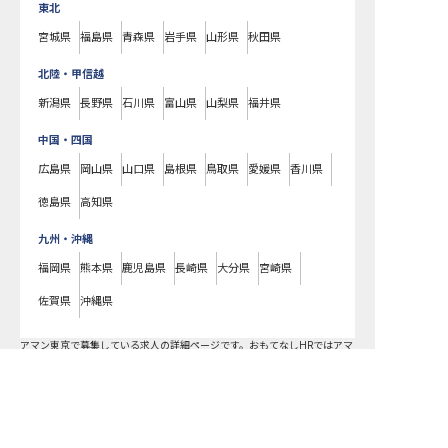
東北
宮城県
福島県
青森県
岩手県
山形県
秋田県
北陸・甲信越
新潟県
長野県
石川県
富山県
山梨県
福井県
中国・四国
広島県
岡山県
山口県
島根県
鳥取県
愛媛県
香川県
徳島県
高知県
九州・沖縄
福岡県
熊本県
鹿児島県
長崎県
大分県
宮崎県
佐賀県
沖縄県
アマン東京で募集している求人の詳細ページです。おもてなしHRではアマ
ン東京の募集情報に精通したキャリアアドバイザーが、求人情報や転職活
動をサポートします。東京都でホテル・旅館の求人・転職情報をお探しの
方にピッタリです。ビジネスホテルや温泉旅館など
千代田区
で気になるホ
テル・旅館の求人があれば、電話やメールでお問い合わせください。ホテ
ル・旅館の求人・就職・転職なら【おもてなしHR】