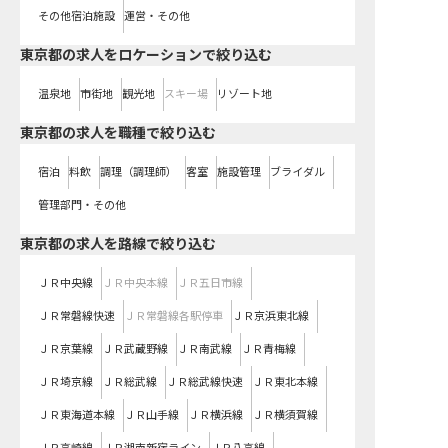
その他宿泊施設
運営・その他
東京都の求人をロケーションで絞り込む
温泉地
市街地
観光地
スキー場
リゾート地
東京都の求人を職種で絞り込む
宿泊
料飲
調理（調理師）
客室
施設管理
ブライダル
管理部門・その他
東京都
の求人を路線で絞り込む
ＪＲ中央線
ＪＲ中央本線
ＪＲ五日市線
ＪＲ常磐線快速
ＪＲ常磐線各駅停車
ＪＲ京浜東北線
ＪＲ京葉線
ＪＲ武蔵野線
ＪＲ南武線
ＪＲ青梅線
ＪＲ埼京線
ＪＲ総武線
ＪＲ総武線快速
ＪＲ東北本線
ＪＲ東海道本線
ＪＲ山手線
ＪＲ横浜線
ＪＲ横須賀線