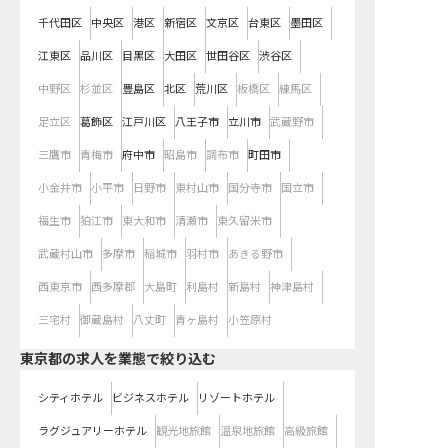
千代田区
中央区
港区
新宿区
文京区
台東区
墨田区
江東区
品川区
目黒区
大田区
世田谷区
渋谷区
中野区
杉並区
豊島区
北区
荒川区
板橋区
練馬区
足立区
葛飾区
江戸川区
八王子市
立川市
武蔵野市
三鷹市
青梅市
府中市
昭島市
調布市
町田市
小金井市
小平市
日野市
東村山市
国分寺市
国立市
福生市
狛江市
東大和市
清瀬市
東久留米市
武蔵村山市
多摩市
稲城市
羽村市
あきる野市
西東京市
西多摩郡
大島町
利島村
新島村
神津島村
三宅村
御蔵島村
八丈町
青ヶ島村
小笠原村
東京都の求人を業態で絞り込む
シティホテル
ビジネスホテル
リゾートホテル
ラグジュアリーホテル
観光地旅館
温泉地旅館
高級旅館