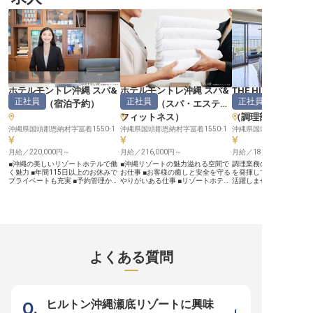
もあります。※2023年6月27日時点
出すことが私たちの喜びです。 チ
ています。 あなたの培っ
の情報です。
ームと共に、温かいおもてなしの心
験と知識を活かし、お客
を大切にし、お客様の笑顔を最優先
感動と安らぎをお届けす
に考えたサービスを追求していきま
いのある仕事です。 共に
しょう。 地域に根ざした施設とし
ホスピタリティを世界に
て、お客様との出会いを大切にして
きましょう。 ーー【キャリアアッ
います。 ーー【成長を支える環境
プと働きやすさを両立で
とキャリアアップの道】 宿泊部門
統括部長として、2施設
の運営管理からスタッフ育成まで、
と戦略立案を担う重要な
幅広い業務を通じてマネジメントス
です。 強力なリーダーシ
キルを磨ける環境です。 経験豊富
ームマネジメント能力を
ホテルモントレ沖縄 スパ&
ホテルモントレ沖縄 スパ&
THE HIRAMATSU
な方はもちろん、更なるキャリアア
テル全体の収益最大化に
正社員
正社員
正社員
リゾート
（
宿泊予約
）
リゾート
（
スパ・エステ・
HOTELS&RESOR
ップを目指したい方も歓迎いたしま
ださい。 年間休日120日
す。 入社後6ヶ月の契約期間を経
おり、プライベートも大
フィットネス
）
（
調理部門その他
て、正社員登用制度もございますの
ら長く働ける環境です。 
沖縄県国頭郡恩納村字冨着1550-1
で、安心して長期的なキャリアを築
沖縄県国頭郡恩納村字冨着1550-1
完備しているため、遠方
沖縄県国頭郡宜野座村字松
くことが可能です。 チームワーク
も安心。 あなたのキャリ
を大切にし、互いに支え合いながら
の地でさらに輝かせませ
月給／220,000円～
月給／216,000円～
月給／180,000円～
成長できる職場で、あなたの可能性
※2026年03月26日時点
を広げてください。
■沖縄の美しいリゾートホテルで働
■沖縄リゾートの魅力溢れる空間で
調理業務の経験がある方
く魅力 ■年間115日以上のお休みで
お仕事 ■お客様の癒しと安全を守る
を発揮して当ホテルのレ
プライベートも充実 ■予約管理から
やりがいある仕事 ■リゾートホテル
活躍しませんか？お任せ
ゲスト対応まで幅広いスキルが身に
ならではの上質な環境で成長 ■ホス
レンチやイタリアンの調
つく ■今までのご経験を活かせる職
ピタリティを磨きながら活躍できる
メニューの開発・考案サ
場環境！ ーー【南国リゾートで心
職場！ ーー【沖縄の楽園で、お客
り、訪れるお客様に喜ば
温まるおもてなしを提供】 沖縄の
様に特別なひとときを】 沖縄の青
作る技術を磨けます。沖
美しい自然に囲まれた「ホテルモン
い海と空に囲まれた「ホテルモント
部に位置する「THE HIRA
トレ沖縄 スパ＆リゾート」で、お
レ沖縄 スパ＆リゾート」で、お客
HOTELS & RESORTS 
客様の大切な旅の思い出づくりをサ
様の癒しのひとときをサポートしま
異なるインテリアの19客
ポートしませんか？宿泊予約事務と
せんか？当ホテルのスパ＆プール施
スにジャグジーを備えて
よくある質問
して、お客様との最初の接点となる
設は、リゾートステイの醍醐味。
をしています。※この求人は
大切なポジションです！ 電話やメ
お客様が安全に、そして心地よく過
4月21日時点の情報です
ールでの予約受付から、システム入
ごせるよう、受付から施設巡回、プ
力、ゲスト対応まで、おもてなしの
ール監視まで、おもてなしの心を込
心を大切にしながら、丁寧な対応を
めたサービスをご提供いただきま
お願いします。リゾートホテルなら
す！沖縄ならではのリゾート空間
ヒルトン沖縄瀬底リゾートに興味
ではの季節ごとの魅力をお伝えする
で、お客様の素敵な思い出づくりに