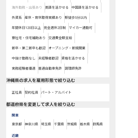
海外勤務・出張あり
英語を活かせる
中国語を活かせる
外資系
産休・育休取得実績あり
駅徒歩5分以内
年間休日120日以上
完全週休2日制
マイカー通勤可
寮社宅・住宅補助あり
交通費全額支給
新卒・第二新卒も歓迎
オープニング・新規開業
中抜け勤務なし
未経験者歓迎
資格を活かせる
実務経験者優遇
普通自動車免許
調理師免許
沖縄県の求人を雇用形態で絞り込む
正社員
契約社員
パート・アルバイト
都道府県を変更して求人を絞り込む
関東
東京都
神奈川県
埼玉県
千葉県
茨城県
栃木県
群馬県
近畿