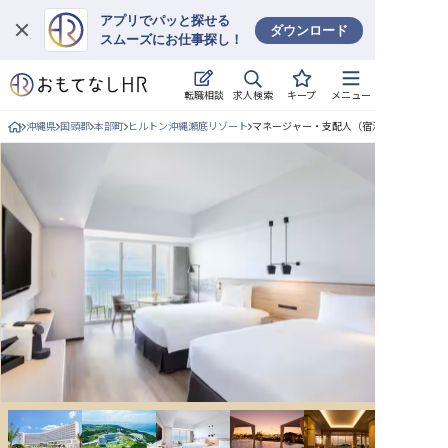
アプリでパッと探せる
ダウンロード
スムーズにお仕事探し！
ログイン
求人検索
転職相談
キープ
メニュー
求人・施設を探す
沖縄県
国頭郡
本部町
ヒルトン沖縄瀬底リゾート
マネージャー・支配人（宿泊部門）/正社員
キープした求人
就職・転職 合同説明会
おもてなしHRについて
ご利用の流れ
よくある質問
ホテル・宿泊業界情報コラム