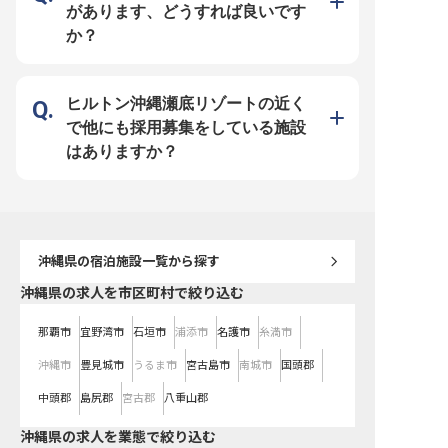
喜びを一緒に分かち合いましょう！
貢献できるお仕事です！ ーー【チ
があります、どうすれば良いです
ーー【あなたの経験を活かせる成長
ームワークを大切に、スキルアップ
環境】 シフト制で年間115日以上の
できる環境】 当ホテルでは、スタ
か？
お休みがあり、ワークライフバラン
ッフ一人ひとりの成長を大切にして
スを大切にしながら働けます！今ま
います！施設運営の基本から、お客
でのホテル業界での経験はもちろ
様対応のノウハウ、さらには資料作
ん、接客・事務経験も活かせる環境
成やスタッフ管理など、ホテル業務
です！ チームワークを大切にしな
の幅広いスキルが身につきます。シ
がら、お客様に最高のリゾート体験
フト制で働きやすく、プライベート
ヒルトン沖縄瀬底リゾートの近く
を提供するやりがいのある仕事で
との両立も可能！ホスピタリティマ
す。 あなたのホスピタリティマイ
インドを磨きながら、リゾートホテ
で他にも採用募集をしている施設
ンドと経験を活かし、モントレブラ
ルならではの上質なサービスを一緒
ンドの一員として一緒に成長してい
に創り上げていきましょう！
はありますか？
きましょう！ ※2025年09月08日時
※2025年09月08日時点の情報です
点の情報です
沖縄県
の宿泊施設一覧から探す
沖縄県の求人を市区町村で絞り込む
那覇市
宜野湾市
石垣市
浦添市
名護市
糸満市
沖縄市
豊見城市
うるま市
宮古島市
南城市
国頭郡
中頭郡
島尻郡
宮古郡
八重山郡
沖縄県の求人を業態で絞り込む