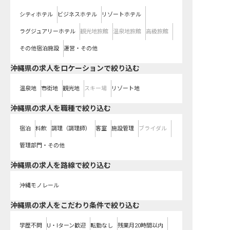
シティホテル
ビジネスホテル
リゾートホテル
ラグジュアリーホテル
観光地旅館
温泉地旅館
高級旅館
その他宿泊施設
運営・その他
沖縄県の求人をロケーションで絞り込む
温泉地
市街地
観光地
スキー場
リゾート地
沖縄県の求人を職種で絞り込む
宿泊
料飲
調理（調理師）
客室
施設管理
ブライダル
管理部門・その他
沖縄県
の求人を路線で絞り込む
沖縄モノレール
沖縄県の求人をこだわり条件で絞り込む
学歴不問
U・Iターン歓迎
転勤なし
残業月20時間以内