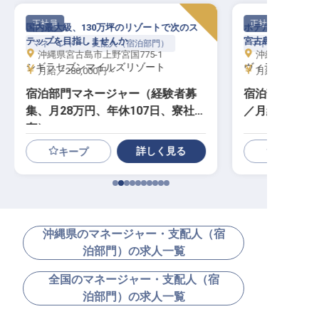
正社員
正社員
国内最大級、130万坪のリゾートで次のス
ホテル運営・管理
テップを目指しませんか
宮古島屈指のリゾ
マネージャー・支配人（宿泊部門）
マネージャー・支
沖縄県宮古島市上野宮国775-1
沖縄県宮古島市
シギラセブンマイルズリゾート
ヴィラブリゾー
月給／280,000円～
月給／270,00
宿泊部門マネージャー（経験者募
宿泊部門マネ
集、月28万円、年休107日、寮社宅
／月給27～3
有）
詳しく見る
キープ
沖縄県のマネージャー・支配人（宿
泊部門）の求人一覧
全国のマネージャー・支配人（宿
泊部門）の求人一覧