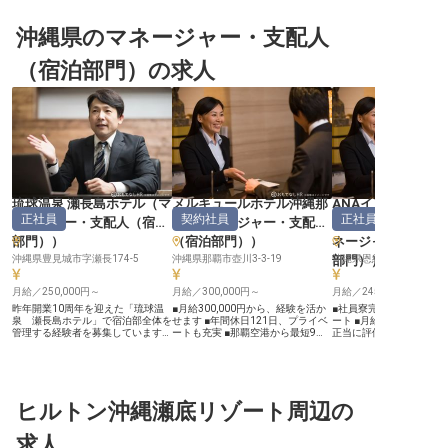
沖縄県のマネージャー・支配人
（宿泊部門）の求人
琉球温泉 瀬長島ホテル
（
マ
メルキュールホテル沖縄那
ANAインターコン
正社員
契約社員
正社員
ネージャー・支配人（宿泊
覇
（
マネージャー・支配人
ル万座ビーチリゾ
部門）
）
（宿泊部門）
）
ネージャー・支配
沖縄県豊見城市字瀬長174-5
沖縄県那覇市壺川3-3-19
部門）
沖縄県恩納村字瀬良垣226
）
月給／250,000円～
月給／300,000円～
月給／245,000円～
昨年開業10周年を迎えた「琉球温
■月給300,000円から、経験を活か
■社員寮完備で、新しい
泉 瀬長島ホテル」で宿泊部全体を
せます ■年間休日121日、プライベ
ート ■月給245,000円
管理する経験者を募集しています。
ートも充実 ■那覇空港から最短9
正当に評価 ■年間休日12
月給25万円以上！年2回の昇給・賞
分、駅徒歩1分の好立地 ■正社員登
イベートも充実 ■統括部
与や、県外からの移住者には最大
用制度あり、長期的なキャリアを
沖縄のホテルを牽引 ーー【沖縄の
10万円の引越補助などが受けられ
ーー【沖縄の地で育む、心温まるお
美しいリゾートで、おも
る制度を用意しています。規模・業
もてなし】 沖縄の美しい自然と文
を育む】 沖縄の豊かな自
種を問わずマネジメント経験のある
化の中で、お客様に最高の滞在を提
れた美しいリゾートで、
方は沖縄で新たな生活をスタートさ
ヒルトン沖縄瀬底リゾート周辺の
供するため、あなたのホスピタリテ
に残る体験を提供しません
せてみませんか。ホテルすぐ隣には
ィを存分に発揮してください。 宿
たちは、お客様一人ひと
毎年300万人もの観光客が訪れる人
泊部門のマネージャーとして、お客
を先読みし、細やかな気
求人
気観光スポット「ウミカジテラス」
様一人ひとりの心に残る体験を創り
にするおもてなしの心を