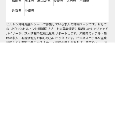
福岡県
熊本県
鹿児島県
長崎県
大分県
宮崎県
佐賀県
沖縄県
ヒルトン沖縄瀬底リゾートで募集している求人の詳細ページです。おもて
なしHRではヒルトン沖縄瀬底リゾートの募集情報に精通したキャリアアド
バイザーが、求人情報や転職活動をサポートします。沖縄県でホテル・旅
館の求人・転職情報をお探しの方にピッタリです。ビジネスホテルや温泉
旅館など
本部町
で気になるホテル・旅館の求人があれば、電話やメールで
お問い合わせください。ホテル・旅館の求人・就職・転職なら【おもてな
しHR】
おもてなしHR
が
あなたのお仕事探しを
お手伝いします！
サポート登録後の流れ