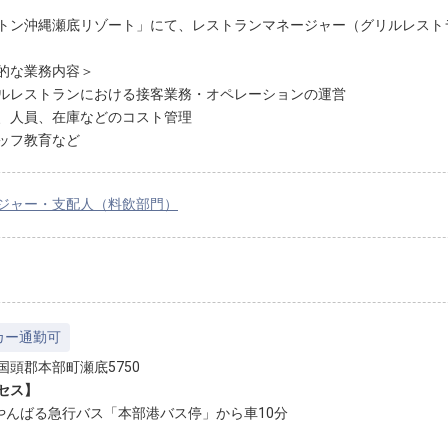
トン沖縄瀬底リゾート」にて、レストランマネージャー（グリルレスト
的な業務内容＞
ルレストランにおける接客業務・オペレーションの運営
、人員、在庫などのコスト管理
ッフ教育など
ジャー・支配人（料飲部門）
カー通勤可
国頭郡本部町瀬底5750
セス】
番やんばる急行バス「本部港バス停」から車10分