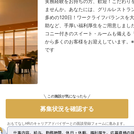
実務経験をお持ちの方、歓迎！こだわり
ませんか。あなたには、グリルレストラ
多めの120日！ワークライフバランスを
助など、手厚い福利厚生をご用意しまし
コニー付きのスイート・ルームも備える
から多くのお客様をお迎えしています。※こ
です
この施設が気になったら
募集状況を確認する
おもてなしHRのキャリアアドバイザーとの
面談登録フォームに進みます。
仕事内容、給与、勤務時間、休日・休暇、福利厚生、応募資格の