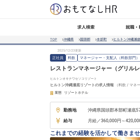
就職・
求人検索
TOP
沖縄県
国頭郡
本部町
ヒルトン沖縄瀬
正社員
料飲
マネージャー・支配人（料飲部門）
レストランマネージャー（グリルレ
ヒルトンオキナワセソコリゾート
ヒルトン沖縄瀬底リゾート
の求人情報
（
料飲
/
マネ
業態
リゾートホテル
勤務地
沖縄県国頭郡本部町瀬底57
給与
月給／360,000円～420,0
これまでの経験を活かして働きませ