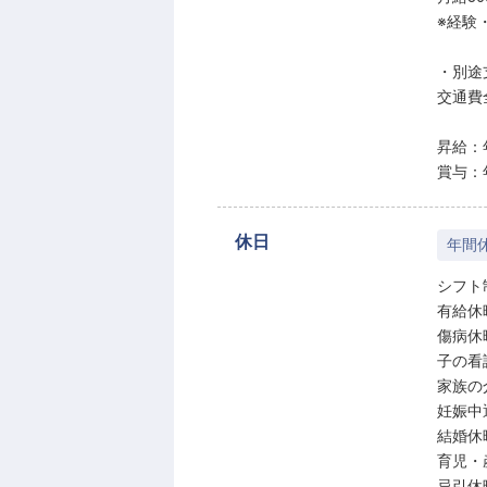
※経験
・別途
交通費
昇給：
賞与：
休日
年間休
シフト
有給休
傷病休
子の看
家族の
妊娠中
育児・
忌引休