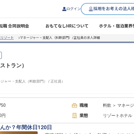
採用をお考えの法人
ログイン
転職 合同説明会
おもてなしHRについて
ホテル・宿泊業界
底リゾート
マネージャー・支配人（料飲部門）/正社員の求人詳細
ストラン）
ージャー・支配人（料飲部門）
/
正社員
）
50
職種
料飲 ＞ マネー
00円
業態
リゾートホテル
んか？年間休日120日