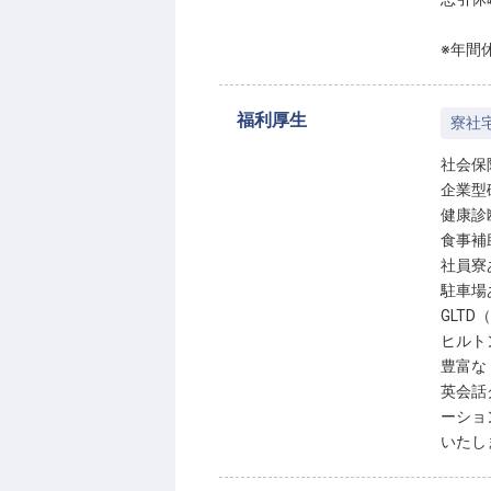
※年間
福利厚生
寮社
社会保
企業型
健康診
食事補
社員寮
駐車場
GLT
ヒルト
豊富な
英会話
ーショ
いたし