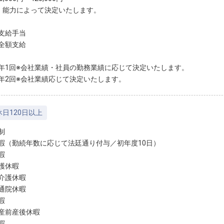
・能力によって決定いたします。
支給手当
全額支給
年1回※会社業績・社員の勤務業績に応じて決定いたします。
年2回※会社業績応じて決定いたします。
日120日以上
制
暇（勤続年数に応じて法廷通り付与／初年度10日）
暇
護休暇
介護休暇
通院休暇
結婚休暇
産前産後休暇
暇