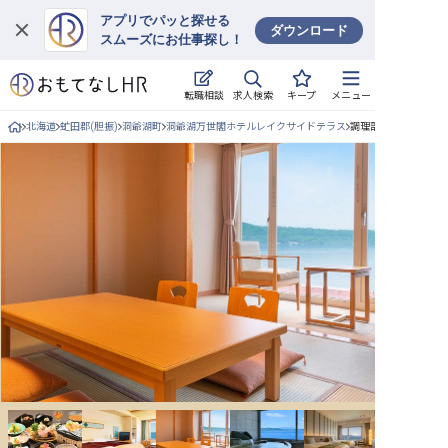
アプリでパッと探せる
ダウンロード
スムーズにお仕事探し！
ログイン
求人検索
転職相談
キープ
メニュー
求人・施設を探す
北海道
虻田郡(胆振)
洞爺湖町
洞爺湖万世閣ホテルレイクサイドテラス
調理部門その他/正社
キープした求人
就職・転職 合同説明会
おもてなしHRについて
ご利用の流れ
よくある質問
ホテル・宿泊業界情報コラム