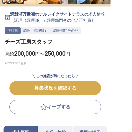
転職サポートに申し込む
無料
洞爺湖万世閣ホテルレイクサイドテラス
の求人情報
（
調理（調理師）
/
調理部門その他
/
正社員
）
採用をお考えの企業様へ
正社員
調理（調理師）
調理部門その他
チーズ工房スタッフ
200,000
250,000
月給
円〜
円
この施設が気になったら
募集状況を確認する
キープする