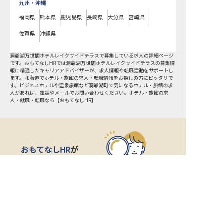
九州・沖縄
福岡県
熊本県
鹿児島県
長崎県
大分県
宮崎県
佐賀県
沖縄県
洞爺湖万世閣ホテルレイクサイドテラスで募集している求人の詳細ページ
です。おもてなしHRでは洞爺湖万世閣ホテルレイクサイドテラスの募集情
報に精通したキャリアアドバイザーが、求人情報や転職活動をサポートし
ます。北海道でホテル・旅館の求人・転職情報をお探しの方にピッタリで
す。ビジネスホテルや温泉旅館など
洞爺湖町
で気になるホテル・旅館の求
人があれば、電話やメールでお問い合わせください。ホテル・旅館の求
人・就職・転職なら【おもてなしHR】
おもてなしHR
が
あなたのお仕事探しを
お手伝いします！
サポート登録後の流れ