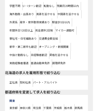
学歴不問
U・Iターン歓迎
転勤なし
残業月20時間以内
海外勤務・出張あり
英語を活かせる
中国語を活かせる
外資系
産休・育休取得実績あり
駅徒歩5分以内
年間休日120日以上
完全週休2日制
マイカー通勤可
寮社宅・住宅補助あり
交通費全額支給
新卒・第二新卒も歓迎
オープニング・新規開業
中抜け勤務なし
未経験者歓迎
資格を活かせる
実務経験者優遇
普通自動車免許
調理師免許
北海道の求人を雇用形態で絞り込む
正社員
契約社員
パート・アルバイト
都道府県を変更して求人を絞り込む
関東
東京都
神奈川県
埼玉県
千葉県
茨城県
栃木県
群馬県