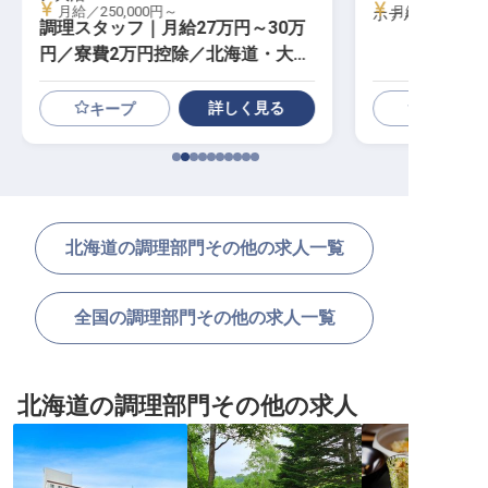
月給／250,000円～
月給／180,00
ホテルウィング
調理スタッフ｜月給27万円～30万
円／寮費2万円控除／北海道・大沼
の大自然／急募
詳しく見る
キープ
北海道の調理部門その他の求人一覧
全国の調理部門その他の求人一覧
北海道の調理部門その他の求人