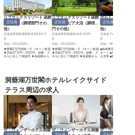
リブマックスリゾート 函館
リブマックスリゾート函館
ポルトムインター
正社員
正社員
正社員
鹿部温泉
（
調理部門その
グリーンピア大沼
（
調理部
ル北海道
他
）
門その他
）
他
）
北海道茅部郡鹿部町本別530-12
北海道茅部郡森町赤井川229
北海道千歳市美々987-22
月給／250,000円～
月給／250,000円～
月給／180,000円～
★寮費2万円控除！U・Iターン歓迎
★寮費2万円控除！U・Iターン歓迎
■独身寮完備で新生活を
★月給27万円～30万円。経験・ス
★月給27万円～30万円。経験・ス
タート ■月9日休みでプ
キルに応じて相談可 ★未経験から
キルに応じて相談可 ★未経験から
も充実 ■調理師免許を活
経験者まで歓迎！副料理長・料理長
経験者まで歓迎！副料理長候補も募
手当あり ■経験を活かし
候補も募集 ★まかないあり！マイ
集 ★まかないあり！マイカー通勤
しの料理を追求 ーー【お客様の心
カー通勤OK ＜北海道・鹿部温泉に
OK ＜北海道・大沼の大自然に佇む
に残るおもてなしを追求
位置する「リブマックスリゾート
「リブマックスリゾート 函館 グリ
お客様に心温まるひとと
函館 鹿部温泉」＞ 噴火湾を望む豊
ーンピア大沼」＞ 大沼国定公園に
る洋食調理スタッフを募
かな自然に包まれた温泉地で、ホテ
洞爺湖万世閣ホテルレイクサイド
隣接する広大な敷地に建つリゾート
す。 厳選された食材を使
ル内レストランの調理スタッフを募
ホテルで、館内レストランの調理ス
一皿に真心を込めて調理
集します。北海道ならではの新鮮な
タッフを募集します。北海道の新鮮
です。お客様の笑顔を想
テラス周辺の求人
海の幸・山の幸を活かした料理を、
な海産物・山の幸を活かした料理
ら、最高の料理を提供す
ご宿泊のお客様にご提供する仕事で
を、ご宿泊のお客様にご提供する仕
びを感じる方、ぜひ私た
す。調理補助からスタートし、副料
事です。調理補助からスタートし、
おもてなしの心を形にし
理長・料理長候補までステップアッ
副料理長候補までステップアップで
あなたの技術と情熱が、
プできるキャリアパスを用意。経験
きるキャリアパスを用意していま
って忘れられない思い出
豊富な方は、ご経験に応じてポジシ
す。経験豊富な方は、ご経験に応じ
ます。 ーー【安心して長く働ける
ョン・待遇を柔軟にご相談可能で
てポジション・待遇を柔軟にご相談
環境とキャリアアップ】 
す。 ＜安定企業ならでは！サポー
可能です。 ＜安定企業ならでは！
180,000円〜248,000
ト体制抜群＞ 1998年に不動産仲介
サポート体制抜群＞ 1998年に不動
勤手当や住居手当、扶養
から始め、今ではホテルやマンショ
産仲介から始め、今ではホテルやマ
ど、充実した手当であな
ン、飲食と幅広く事業を展開してい
ンション、飲食と幅広く事業を展開
サポートします。 独身寮
る「リブマックスグループ」。安定
している「リブマックスグルー
ており、遠方からの転職
ザ・ウィンザーホテル洞爺
ザ・ウィンザーホテル洞爺
ザ・ウィンザーホ
基盤をもつ当社ならではの好待遇を
プ」。安定基盤をもつ当社ならでは
す。週休2日制で月9日の
正社員
正社員
正社員