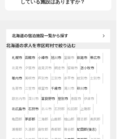
スキルを活かしながら、ホテル業界
給200,000円からのスタ
している施設はありますか？
でのキャリアアップを目指せる環境
え、年2回の賞与や昇給
があなたを待っています。 ※2025
なたの頑張りを正当に評
年08月08日時点の情報です
月平均残業時間も少なく
ートも充実させながら、
て働ける環境です。 ※202
10日時点の情報です
北海道
の宿泊施設一覧から探す
北海道の求人を市区町村で絞り込む
札幌市
函館市
小樽市
旭川市
室蘭市
釧路市
帯広市
北見市
夕張市
岩見沢市
網走市
留萌市
苫小牧市
稚内市
美唄市
芦別市
江別市
赤平市
紋別市
士別市
名寄市
三笠市
根室市
千歳市
滝川市
砂川市
歌志内市
深川市
富良野市
登別市
恵庭市
伊達市
北広島市
石狩市
北斗市
石狩郡
松前郡
上磯郡
亀田郡
茅部郡
二海郡
山越郡
檜山郡
爾志郡
奥尻郡
瀬棚郡
久遠郡
島牧郡
寿都郡
磯谷郡
虻田郡(後志)