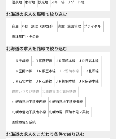
温泉地
市街地
観光地
スキー場
リゾート地
北海道の求人を職種で絞り込む
宿泊
料飲
調理（調理師）
客室
施設管理
ブライダル
管理部門・その他
北海道
の求人を路線で絞り込む
ＪＲ千歳線
ＪＲ富良野線
ＪＲ函館本線
ＪＲ日高本線
ＪＲ室蘭本線
ＪＲ根室本線
ＪＲ留萌本線
ＪＲ札沼線
ＪＲ石北本線
ＪＲ石勝線
ＪＲ釧網本線
ＪＲ宗谷本線
道南いさりび鉄道
北海道ちほく高原鉄道
札幌市営地下鉄東西線
札幌市営地下鉄東豊線
札幌市営地下鉄南北線
札幌市電
函館市電２系統
函館市電５系統
北海道の求人をこだわり条件で絞り込む