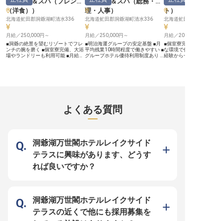
リゾート＆スパ
（
フレンチ
リゾート＆スパ
（
総務・経
リゾート＆スパ
ご用意しています。社員寮は2万円
の好待遇をご用意しています。社員
あり、プライベートも大
控除（水道・光熱費のみ自己負
寮は2万円控除（水道・光熱費のみ
ら働けます。 経験を活か
（洋食）
）
理・人事
）
ト
）
担）！過度な残業を抑制する体制も
自己負担）！過度な残業を抑制する
なるスキルアップを目指
力を入れているため、心にゆとりを
北海道虻田郡洞爺湖町清水336
体制も力を入れているため、心にゆ
北海道虻田郡洞爺湖町清水336
で、あなたのキャリアを
北海道虻田郡洞爺湖町清水
持って料理と向き合うことができま
とりを持って料理と向き合うことが
ましょう。 ※2025年12
す。幅広いスキルを身に付けて、充
できます。幅広いスキルを身に付け
の情報です
月給／250,000円～
月給／250,000円～
月給／200,000円～
実した昇給・昇格・キャリアアップ
て、充実した昇給・昇格・キャリア
制度で思う存分成長してください！
アップ制度で思う存分成長してくだ
■洞爺の絶景を望むリゾートでフレ
■明治海運グループの安定基盤 ■月
■個室寮完備で新生活も
さい！
ンチの腕を磨く ■個室寮完備、大浴
平均残業10時間程度で働きやすい ■
な環境で仕事に集中できま
場やランドリーも利用可能 ■月給
グループホテル優待利用制度あり ■
経験から一流のおもてな
250,000円から、賞与年2回で安定
総務・人事経験を活かせるポジショ
る、充実の研修制度で成
収入 ■残業月平均10時間程度、プラ
ン ーー【上質なおもてなしを支え
ト。 ■月給200,000円か
イベートも充実 ーー【大自然に抱
る、縁の下の力持ち】 ザ・ウィン
の賞与で頑張りをしっか
かれたおもてなしの舞台】 洞爺湖
ザーホテルズインターナショナル
定した収入を実現。 ■美
と内浦湾を見下ろす山の上に佇む、
は、明治海運グループの一員とし
囲まれた職場で心豊かに
北海道屈指のリゾートホテルで、フ
て、上質なホスピタリティを大切に
堂や優待制度も充実。 ーー【洞爺
レンチ調理スタッフとしてお客様を
しています。お客様に至福のひとと
湖の絶景が彩る、心温ま
お迎えしませんか。大自然の恵みを
きをご提供するホテルの舞台裏で、
しの舞台】 洞爺湖と内浦
よくある質問
活かした食材と、洗練されたフレン
総務・人事のプロフェッショナルと
ろす雄大な自然の中に佇
チの技で、国内外から訪れるお客様
して活躍していただきます。労務関
は、お客様に非日常の感
に心に残る美食体験を提供します。
連書類の作成や給与計算など、ホテ
を提供するリゾートホテ
温かいおもてなしの心で、お客様の
ルの円滑な運営を支える大切なお仕
世界各国の美食を堪能で
特別なひとときを彩る喜びを共に分
事です。経験を活かしながら、おも
ランや、心身を癒すスパ
かち合いましょう。 ーー【安心の
てなしの心を持つスタッフたちと共
ョップが揃い、訪れるす
洞爺湖万世閣ホテルレイクサイド
環境でキャリアを築く】 当ホテル
に、上質なサービスの基盤を作りま
忘れられない思い出を創
では、従業員が安心して長く働ける
せんか？ ーー【あなたのキャリア
す。 お客様一人ひとりの
テラスに興味があります、どうす
環境を大切にしています。個室寮を
が輝く、安定と成長の環境】 管理
添い、細やかな気配りと
完備しており、トイレやシャワーは
職候補として迎え入れる大切な仲間
で、最高のひとときをお
れば良いですか？
もちろん、大浴場やコインランドリ
だからこそ、働きやすい環境をご用
とが私たちの喜びです。 ーー【未
ーも利用可能です。 また、従業員
意しています。月平均残業は10時
経験から輝くキャリア、
食堂や通勤バス送迎、グループホテ
間程度と、ワークライフバランスを
ート体制】 未経験の方も
ル優待など、充実した福利厚生であ
大切にできる職場です。福利厚生も
スタートできるよう、充
なたの新生活をサポート。経験豊富
充実しており、従業員食堂の利用は
制度をご用意しております
な先輩シェフと共に、フレンチの技
もちろん、北海道や沖縄のグループ
スタッフが丁寧に指導し
洞爺湖万世閣ホテルレイクサイド
術をさらに高め、キャリアアップを
ホテルを優待料金でご利用いただけ
ロントスキルとおもてな
目指せる環境です。 ※2026年04月
ます。また健保組合加盟の宿泊施設
むことができます。 個室
テラスの近くで他にも採用募集を
10日時点の情報です
補助金優待制度も！ 人事・総務の
で、遠方からのご応募も安