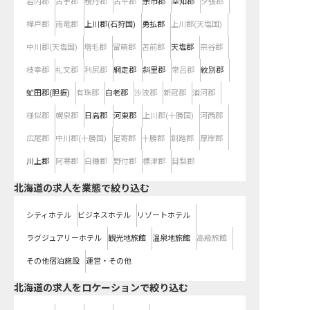
岩内郡
古宇郡
積丹郡
古平郡
余市郡
空知郡
夕張郡
樺戸郡
雨竜郡
上川郡(石狩国)
勇払郡
上川郡(天塩国)
中川郡(天塩国)
増毛郡
留萌郡
苫前郡
天塩郡
宗谷郡
枝幸郡
礼文郡
利尻郡
網走郡
斜里郡
常呂郡
紋別郡
虻田郡(胆振)
有珠郡
白老郡
沙流郡
新冠郡
浦河郡
様似郡
幌泉郡
日高郡
河東郡
上川郡(十勝国)
河西郡
広尾郡
中川郡(十勝国)
足寄郡
十勝郡
釧路郡
厚岸郡
川上郡
阿寒郡
白糠郡
野付郡
標津郡
目梨郡
北海道の求人を業態で絞り込む
シティホテル
ビジネスホテル
リゾートホテル
ラグジュアリーホテル
観光地旅館
温泉地旅館
高級旅館
その他宿泊施設
運営・その他
北海道の求人をロケーションで絞り込む