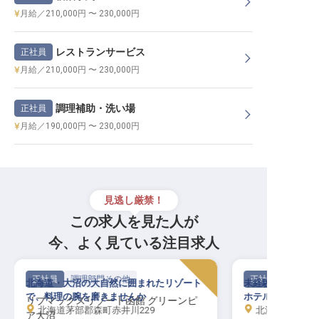
月給／210,000円 〜 230,000円
レストランサービス
正社員
月給／210,000円 〜 230,000円
調理補助・洗い場
正社員
月給／190,000円 〜 230,000円
見逃し厳禁！
この求人を見た人が
今、よく見ている注目求人
正社員
調理部門その他
正社員
北海道・大沼の大自然に囲まれたリゾート
未経験歓迎！月8
で、料理の腕を磨きませんか
ホテルの調理スキ
リブマックスリゾート函館 グリーンピ
北海道茅部郡森町赤井川229
北海道千歳市千代
ア大沼