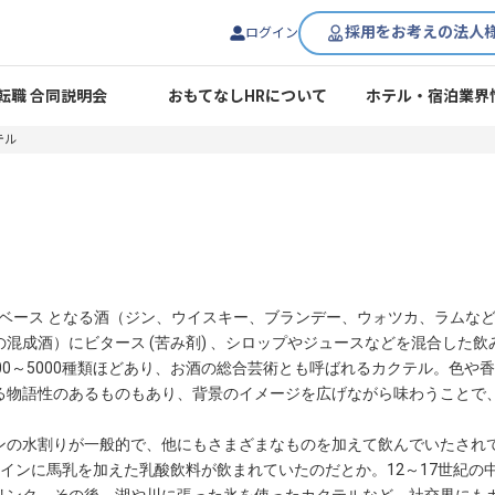
採用をお考えの法人
ログイン
転職 合同説明会
おもてなしHRについて
ホテル・宿泊業界
テル
とは、ベース となる酒（ジン、ウイスキー、ブランデー、ウォツカ、ラム
混成酒）にビタース (苦み剤) 、シロップやジュースなどを混合した
00～5000種類ほどあり、お酒の総合芸術とも呼ばれるカクテル。色や
る物語性のあるものもあり、背景のイメージを広げながら味わうことで
ンの水割りが一般的で、他にもさまざまなものを加えて飲んでいたされ
インに馬乳を加えた乳酸飲料が飲まれていたのだとか。12～17世紀の