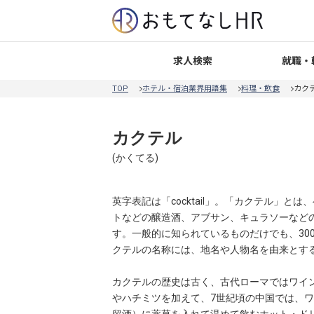
就職・
求人検索
TOP
ホテル・宿泊業界用語集
料理・飲食
カク
カクテル
(
かくてる
)
英字表記は「cocktail」。「カクテル」
トなどの醸造酒、アブサン、キュラソーなどの
す。一般的に知られているものだけでも、30
クテルの名称には、地名や人物名を由来とす
カクテルの歴史は古く、古代ローマではワイ
やハチミツを加えて、7世紀頃の中国では、ワ