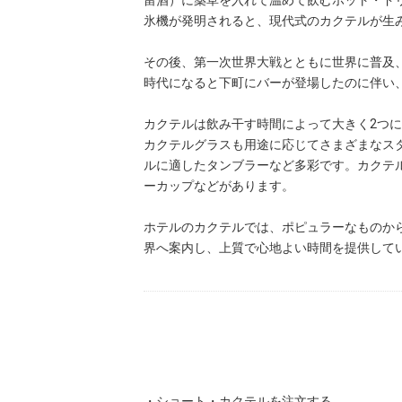
留酒）に薬草を入れて温めて飲むホット・ドリ
氷機が発明されると、現代式のカクテルが生
その後、第一次世界大戦とともに世界に普及
時代になると下町にバーが登場したのに伴い
カクテルは飲み干す時間によって大きく2つ
カクテルグラスも用途に応じてさまざまなス
ルに適したタンブラーなど多彩です。カクテ
ーカップなどがあります。
ホテルのカクテルでは、ポピュラーなものか
界へ案内し、上質で心地よい時間を提供して
・ショート・カクテルを注文する。