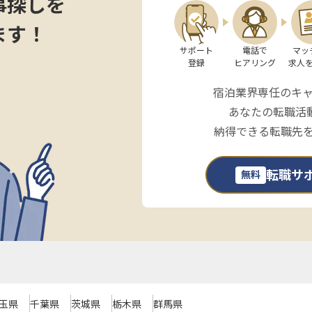
事探しを
ます！
サポート

電話で

マッ
登録
ヒアリング
求人
宿泊業界専任のキ
あなたの転職活
納得できる転職先
転職サ
無料
玉県
千葉県
茨城県
栃木県
群馬県