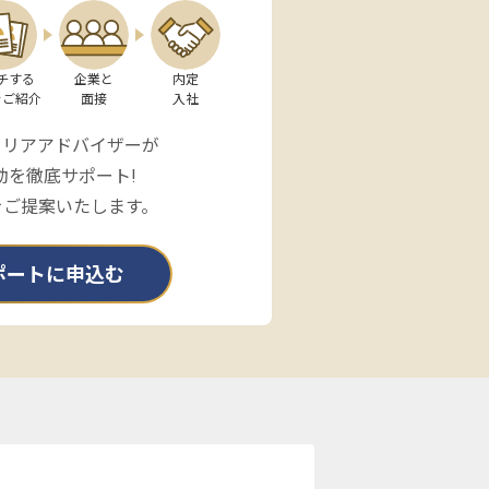
チする

企業と

内定

をご紹介
面接
入社
ャリアアドバイザーが
動を徹底サポート!
をご提案いたします。
ポートに申込む