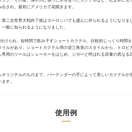
ンク、その後、湖や川に張った氷を使ったカクテルなど、社交界にもカ
み出され、最初にアメリカで花開きます。
、第二次世界大戦終了後はヨーロッパでも盛んに作られるようになりま
、一般に知られるようになりました。
に分けられ、短時間で飲み干すショートカクテル、比較的じっくり時間
タイルがあり、ショートカクテル用の逆三角形のスタイルから、トロピ
ル専用のツールはシェーカーをはじめ、ジガーと呼ばれる容量の異なる
らオリジナルのものまで、バーテンダーの手によって美しいカクテルが
います。
使用例