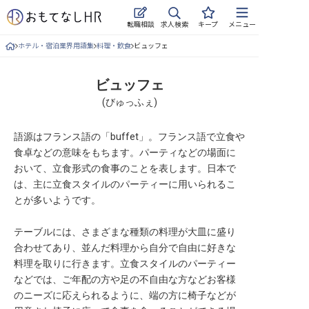
求人検索
転職相談
キープ
メニュー
ホテル・宿泊業界用語集
料理・飲食
ビュッフェ
ログイン
求人・施設を探す
ビュッフェ
(
びゅっふぇ
)
キープした求人
語源はフランス語の「buffet」。フランス語で立食や
就職・転職 合同説明会
食卓などの意味をもちます。パーティなどの場面に
おいて、立食形式の食事のことを表します。日本で
おもてなしHRについて
は、主に立食スタイルのパーティーに用いられるこ
とが多いようです。
ご利用の流れ
テーブルには、さまざまな種類の料理が大皿に盛り
よくある質問
合わせてあり、並んだ料理から自分で自由に好きな
料理を取りに行きます。立食スタイルのパーティー
ホテル・宿泊業界情報コラム
などでは、ご年配の方や足の不自由な方などお客様
のニーズに応えられるように、端の方に椅子などが