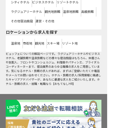
シティホテル
ビジネスホテル
リゾートホテル
ラグジュアリーホテル
観光地旅館
温泉地旅館
高級旅館
その他宿泊施設
運営・その他
ロケーションから求人を探す
温泉地
市街地
観光地
スキー場
リゾート地
ビュッフェについての解説ページです。 ラグジュアリーホテルやビジネス
ホテル、老舗旅館や温泉旅館などの様々な宿泊施設はもちろん、仲居さん
や支配人、フロントやコンシェルジュ、料理長やパティシエ、ブライダル
コーディネーターまで、宿泊業界のあらゆる職種の求人をご用意していま
す。気になるホテル・旅館の求人があれば、まずはご登録いただくか電話
やメールでお問い合わせください。ホテル・旅館の求人/採用情報に精通し
たキャリアアドバイザーが、あなたに最適な求人をご紹介いたします。ホ
テル・旅館の求人・就職・転職なら【おもてなしHR】