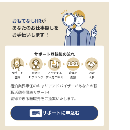
おもてなしHR
が
あなたのお仕事探しを
お手伝いします！
サポート登録後の流れ
サポート

電話で

マッチする

企業と

内定

登録
ヒアリング
求人をご紹介
面接
入社
宿泊業界専任のキャリアアドバイザーがあなたの転
職活動を徹底サポート!
納得できる転職先をご提案いたします。
サポートに申込む
無料