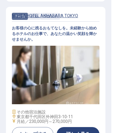
NOHGA HOTEL AKIHABARA TOKYO
正社員
宿泊
フロント
お客様の心に残るおもてなしを。未経験から始め
るホテルのお仕事で、あなたの温かい笑顔を輝か
せませんか。
フロント（一般職）
施設業態
その他宿泊施設
勤務地
東京都千代田区外神田3-10-11
給与
月給／230,000円～
270,000円