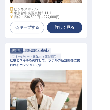
施設業態
ビジネスホテル
勤務地
東京都中央区京橋2-11-1
給与
月給／236,500円～
277,000円
キープする
詳しく見る
株式会社ミナシア 本社
正社員
管理部門・その他
マネージャー・支配人（管理部門）
経験とスキルを発揮して、ホテルの新規開発に携
われるポジションです