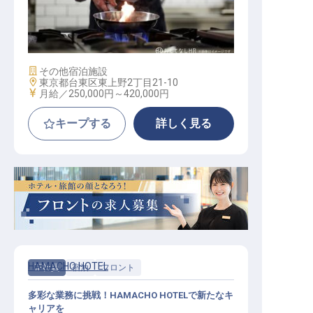
洋食調理 ／ マネジメント補佐
施設業態
その他宿泊施設
勤務地
東京都台東区東上野2丁目21-10
給与
月給／250,000円～
420,000円
キープする
詳しく見る
HAMACHO HOTEL
正社員
宿泊
フロント
多彩な業務に挑戦！HAMACHO HOTELで新たなキ
ャリアを