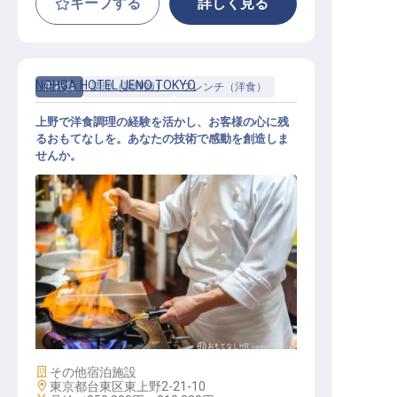
キープする
詳しく見る
NOHGA HOTEL UENO TOKYO
正社員
調理（調理師）
フレンチ（洋食）
上野で洋食調理の経験を活かし、お客様の心に残
るおもてなしを。あなたの技術で感動を創造しま
せんか。
洋食調理スタッフ
施設業態
その他宿泊施設
勤務地
東京都台東区東上野2-21-10