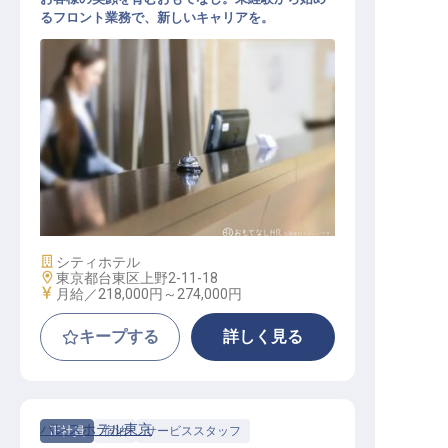
るフロント業務で、新しいキャリアを。
フロント
施設業態
シティホテル
勤務地
東京都台東区上野2-11-18
給与
月給／218,000円～
274,000円
キープする
詳しく見る
パレスホテル東京
正社員
宿泊
サービススタッフ