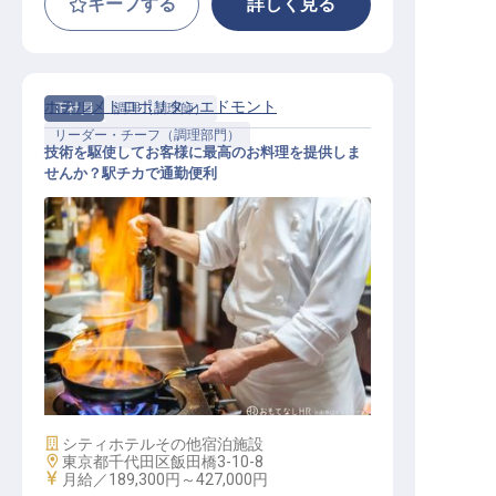
キープする
詳しく見る
ホテルメトロポリタンエドモント
正社員
調理（調理師）
リーダー・チーフ（調理部門）
技術を駆使してお客様に最高のお料理を提供しま
せんか？駅チカで通勤便利
洋食調理 係長
施設業態
シティホテル
その他宿泊施設
勤務地
東京都千代田区飯田橋3-10-8
給与
月給／189,300円～
427,000円