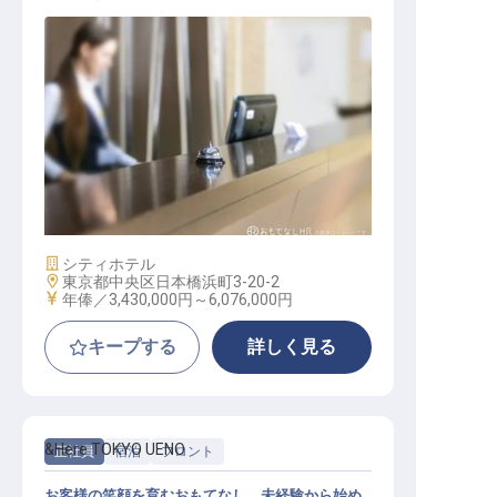
ホテルフロントスタッフ
施設業態
シティホテル
勤務地
東京都中央区日本橋浜町3-20-2
給与
年俸／3,430,000円～
6,076,000円
キープする
詳しく見る
&Here TOKYO UENO
正社員
宿泊
フロント
お客様の笑顔を育むおもてなし。未経験から始め