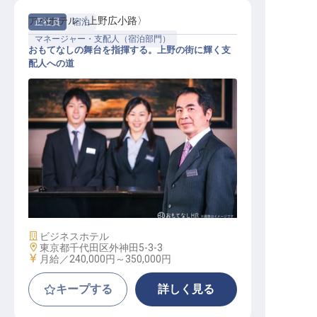
アパホテル〈上野広小路〉
正社員
宿泊
マネージャー・支配人（宿泊部門）
おもてなしの舞台を指揮する。上野の街に輝く支
配人への道
支配人候補
施設業態
ビジネスホテル
勤務地
東京都千代田区外神田5-3-3
給与
月給／240,000円～
350,000円
キープする
詳しく見る