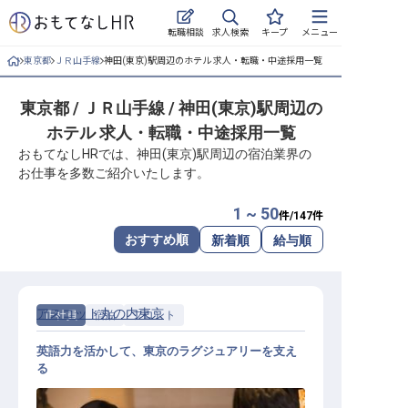
求人検索
転職相談
キープ
メニュー
東京都
ＪＲ山手線
神田(東京)駅周辺のホテル 求人・転職・中途採用一覧
ログイン
東京都 / ＪＲ山手線 / 神田(東京)駅周辺の
求人・施設を探す
ホテル 求人・転職・中途採用一覧
キープした求人
おもてなしHRでは、神田(東京)駅周辺の宿泊業界の
お仕事を多数ご紹介いたします。
就職・転職 合同説明会
1 ~ 50
件/
147
件
おもてなしHRについて
おすすめ順
新着順
給与順
ご利用の流れ
アスコット丸の内東京
正社員
宿泊
フロント
よくある質問
英語力を活かして、東京のラグジュアリーを支え
ホテル・宿泊業界情報コラム
る