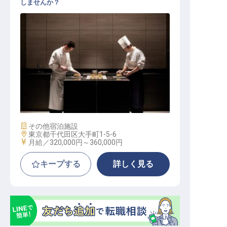
しませんか？
フレンチを中心とする西洋料理（シ
ェフ・ド・パルティエ）
施設業態
その他宿泊施設
勤務地
東京都千代田区大手町1-5-6
給与
月給／320,000円～
360,000円
キープする
詳しく見る