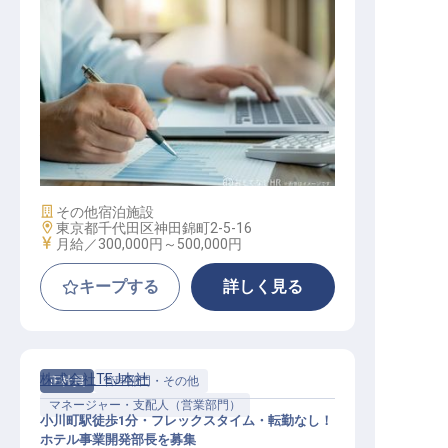
社内情報システム管理者
施設業態
その他宿泊施設
勤務地
東京都千代田区神田錦町2-5-16
給与
月給／300,000円～
500,000円
キープする
詳しく見る
株式会社TEJ本社
正社員
管理部門・その他
マネージャー・支配人（営業部門）
小川町駅徒歩1分・フレックスタイム・転勤なし！
ホテル事業開発部長を募集