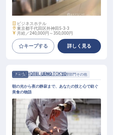
フロント
施設業態
ビジネスホテル
勤務地
東京都千代田区外神田5-3-3
給与
月給／240,000円～
350,000円
キープする
詳しく見る
NOHGA HOTEL UENO TOKYO
正社員
調理（調理師）
調理部門その他
朝の光から夜の静寂まで、あなたの技と心で紡ぐ
美食の物語