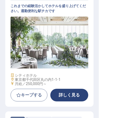
これまでの経験活かしてホテルを盛り上げてくだ
さい。通勤便利な駅チカです
オープンポジション採用
施設業態
シティホテル
勤務地
東京都千代田区丸の内1-1-1
給与
月給／250,000円～
キープする
詳しく見る