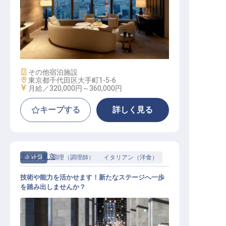
日本地区担当宿泊セールススーパー
バイザー
施設業態
その他宿泊施設
勤務地
東京都千代田区大手町1-5-6
給与
月給／320,000円～
360,000円
キープする
詳しく見る
アマン東京
正社員
調理（調理師）
イタリアン（洋食）
技術や能力を活かせます！新たなステージへ一歩
を踏み出しませんか？