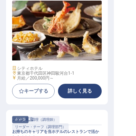
レストランサービス
施設業態
シティホテル
勤務地
東京都千代田区神田駿河台1-1
給与
月給／200,000円～
キープする
詳しく見る
アマン東京
正社員
調理（調理師）
リーダー・チーフ（調理部門）
お持ちのキャリアを当ホテルのレストランで活か