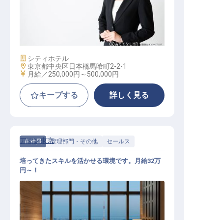
ホテル・予約手配・コンシェルジュ
施設業態
シティホテル
勤務地
東京都中央区日本橋馬喰町2-2-1
給与
月給／250,000円～
500,000円
キープする
詳しく見る
アマン東京
正社員
管理部門・その他
セールス
培ってきたスキルを活かせる環境です。月給32万
円～！