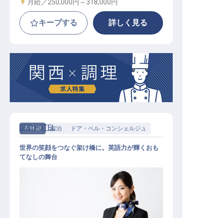
給与
月給／250,000円～
318,000円
キープする
詳しく見る
DDD HOTEL
正社員
宿泊
ドア・ベル・コンシェルジュ
世界の笑顔をつなぐ架け橋に。英語力が輝くおも
てなしの舞台