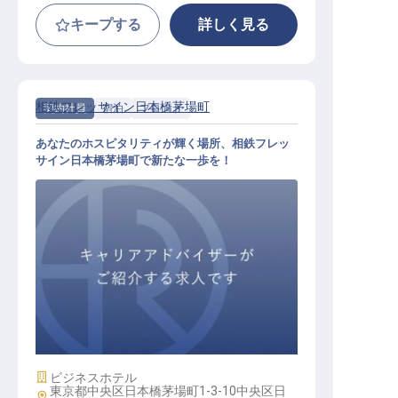
キープする
詳しく見る
相鉄フレッサイン日本橋茅場町
契約社員
宿泊
フロント
あなたのホスピタリティが輝く場所、相鉄フレッ
サイン日本橋茅場町で新たな一歩を！
フロントスタッフ
施設業態
ビジネスホテル
東京都中央区日本橋茅場町1-3-10中央区日
勤務地