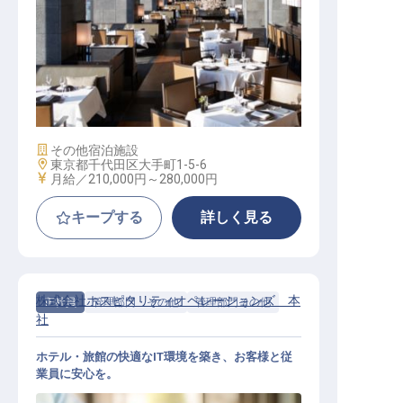
イタリア料理を中心とする西洋料理
（コミ）
施設業態
その他宿泊施設
勤務地
東京都千代田区大手町1-5-6
給与
月給／210,000円～
280,000円
キープする
詳しく見る
株式会社ホスピタリティオペレーションズ 本
正社員
管理部門・その他
管理部門その他
社
ホテル・旅館の快適なIT環境を築き、お客様と従
業員に安心を。