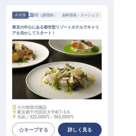
アマン東京
正社員
調理（調理師）
副料理長・スーシェフ
東京の中心にある都市型リゾートホテルでキャリ
アを活かしてスタート！
スーシェフ（ザ・カフェ by アマン
）
施設業態
その他宿泊施設
勤務地
東京都千代田区大手町1-5-6
給与
月給／320,000円～
360,000円
キープする
詳しく見る