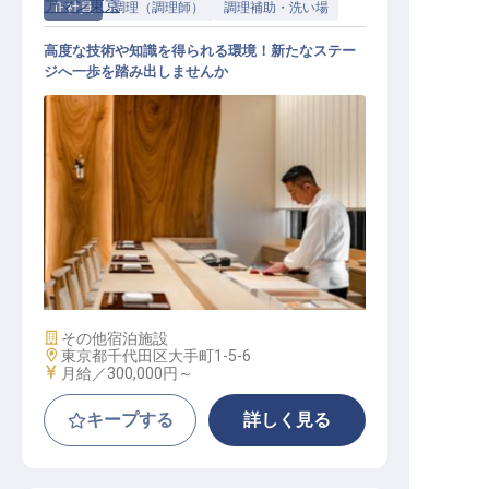
アマン東京
正社員
調理（調理師）
調理補助・洗い場
高度な技術や知識を得られる環境！新たなステー
ジへ一歩を踏み出しませんか
鮨職人見習い
施設業態
その他宿泊施設
勤務地
東京都千代田区大手町1-5-6
給与
月給／300,000円～
キープする
詳しく見る