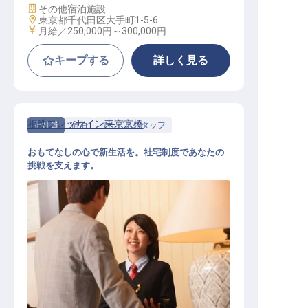
施設業態
その他宿泊施設
勤務地
東京都千代田区大手町1-5-6
給与
月給／250,000円～
300,000円
キープする
詳しく見る
相鉄フレッサイン東京京橋
正社員
宿泊
サービススタッフ
おもてなしの心で新生活を。社宅制度であなたの
挑戦を支えます。
総合職（ホテル運営業務）