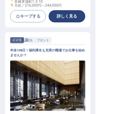
本橋茅場町1-3-10
給与
月給／216,000円～
244,000円
キープする
詳しく見る
アマン東京
正社員
宿泊
フロント
年休108日！福利厚生も充実の職場でお仕事を始め
ませんか？
フロントレセプションエージェント