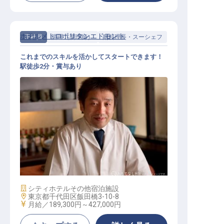
ホテルメトロポリタンエドモント
正社員
調理（調理師）
副料理長・スーシェフ
これまでのスキルを活かしてスタートできます！
駅徒歩2分・賞与あり
和食調理 課長
施設業態
シティホテル
その他宿泊施設
勤務地
東京都千代田区飯田橋3-10-8
給与
月給／189,300円～
427,000円