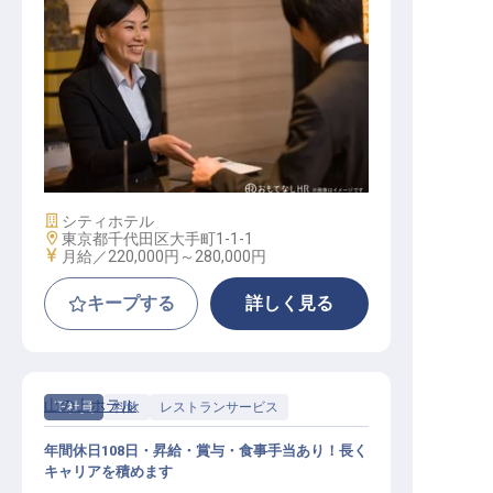
転職サポートに申し込む
無料
採用をお考えの企業様へ
フロント
施設業態
シティホテル
勤務地
東京都千代田区大手町1-1-1
給与
月給／220,000円～
280,000円
キープする
詳しく見る
山の上ホテル
正社員
料飲
レストランサービス
年間休日108日・昇給・賞与・食事手当あり！長く
キャリアを積めます