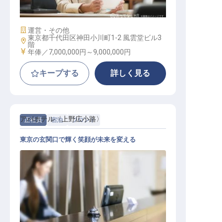
開発企画部長
施設業態
運営・その他
東京都千代田区神田小川町1-2 風雲堂ビル3
勤務地
階
給与
年俸／7,000,000円～
9,000,000円
キープする
詳しく見る
アパホテル〈上野広小路〉
正社員
宿泊
フロント
東京の玄関口で輝く笑顔が未来を変える