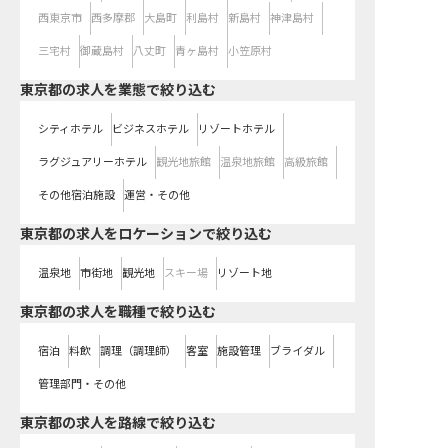
西東京市
西多摩郡
大島町
利島村
新島村
神津島村
三宅村
御蔵島村
八丈町
青ヶ島村
小笠原村
東京都の求人を業態で絞り込む
シティホテル
ビジネスホテル
リゾートホテル
ラグジュアリーホテル
観光地旅館
温泉地旅館
高級旅館
その他宿泊施設
運営・その他
東京都の求人をロケーションで絞り込む
温泉地
市街地
観光地
スキー場
リゾート地
東京都の求人を職種で絞り込む
宿泊
料飲
調理（調理師）
客室
施設管理
ブライダル
管理部門・その他
東京都
の求人を路線で絞り込む