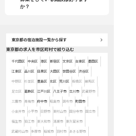
しています。人事部門での経験を積
経験の方も安心してキャリアをスタ
度や確定給付企業年金基
むことで、ホテル業界におけるキャ
ートし、長期的に活躍できる環境を
来を見据えた福利厚生も
か？
リアアップの道も開けます。チーム
ご用意しています。 ※2025年12月
内・海外のホテル社員割
ワークを大切にし、互いに協力し合
15日時点の情報です
の利用も可能で、心身と
いながら、ホテル業界の未来を共に
ッシュできる機会も豊富
創造していきましょう。
制度も整っており、バッ
からホテル業界を深く学
を高めていける環境です。 
年12月15日時点の情報で
東京都
の宿泊施設一覧から探す
東京都の求人を市区町村で絞り込む
千代田区
中央区
港区
新宿区
文京区
台東区
墨田区
江東区
品川区
目黒区
大田区
世田谷区
渋谷区
中野区
杉並区
豊島区
北区
荒川区
板橋区
練馬区
足立区
葛飾区
江戸川区
八王子市
立川市
武蔵野市
三鷹市
青梅市
府中市
昭島市
調布市
町田市
小金井市
小平市
日野市
東村山市
国分寺市
国立市
福生市
狛江市
東大和市
清瀬市
東久留米市
武蔵村山市
多摩市
稲城市
羽村市
あきる野市