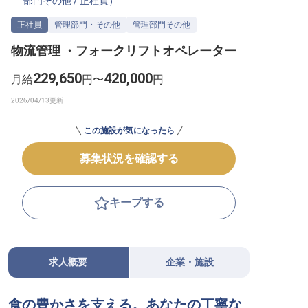
部門その他
/
正社員
）
転職サポートに申し込む
無料
正社員
管理部門・その他
管理部門その他
物流管理 ・フォークリフトオペレーター
採用をお考えの企業様へ
229,650
420,000
月給
円〜
円
この施設が気になったら
募集状況を確認する
キープする
求人概要
企業・施設
食の豊かさを支える。あなたの丁寧な