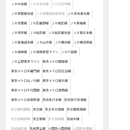
ＪＲ中央線
ＪＲ中央本線
ＪＲ五日市線
ＪＲ常磐線快速
ＪＲ常磐線各駅停車
ＪＲ京浜東北線
ＪＲ京葉線
ＪＲ武蔵野線
ＪＲ南武線
ＪＲ青梅線
ＪＲ埼京線
ＪＲ総武線
ＪＲ総武線快速
ＪＲ東北本線
ＪＲ東海道本線
ＪＲ山手線
ＪＲ横浜線
ＪＲ横須賀線
ＪＲ高崎線
ＪＲ湘南新宿ライン
ＪＲ八高線
ＪＲ上野東京ライン
東京メトロ銀座線
東京メトロ半蔵門線
東京メトロ日比谷線
東京メトロ丸ノ内線
東京メトロ南北線
東京メトロ千代田線
東京メトロ東西線
東京メトロ有楽町線
京浜急行本線
京浜急行空港線
京王動物園線
京王線
京王井の頭線
京王競馬場線
京王相模原線
京王新線
京王高尾線
京成本線
京成金町線
京成押上線
小田急小田原線
小田急多摩線