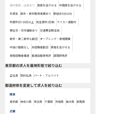
海外勤務・出張あり
英語を活かせる
中国語を活かせる
外資系
産休・育休取得実績あり
駅徒歩5分以内
年間休日120日以上
完全週休2日制
マイカー通勤可
寮社宅・住宅補助あり
交通費全額支給
新卒・第二新卒も歓迎
オープニング・新規開業
中抜け勤務なし
未経験者歓迎
資格を活かせる
実務経験者優遇
普通自動車免許
調理師免許
東京都の求人を雇用形態で絞り込む
正社員
契約社員
パート・アルバイト
都道府県を変更して求人を絞り込む
関東
東京都
神奈川県
埼玉県
千葉県
茨城県
栃木県
群馬県
近畿