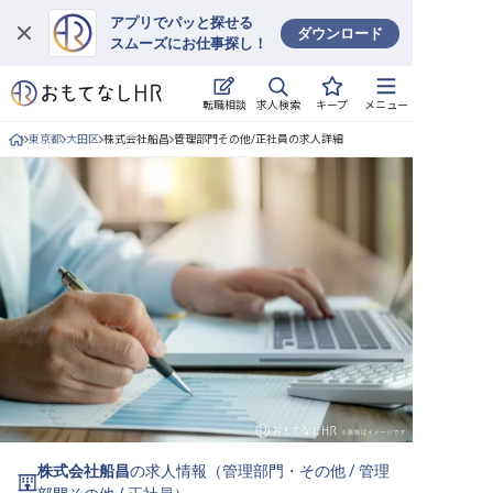
アプリでパッと探せる
ダウンロード
スムーズにお仕事探し！
ログイン
求人検索
転職相談
キープ
メニュー
求人・施設を探す
東京都
大田区
株式会社船昌
管理部門その他/正社員の求人詳細
キープした求人
就職・転職 合同説明会
おもてなしHRについて
ご利用の流れ
よくある質問
ホテル・宿泊業界情報コラム
株式会社船昌
の求人情報（
管理部門・その他
/
管理