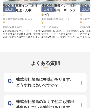
顔を創造するお仕事です。 ーー
【技術を磨き、未来を拓く成長環
株式会社東横イン 本社
株式会社東横イン 本社
株式会社東横イン
境】 私たちは、エンジニアの皆様
正社員
正社員
正社員
が安心して長く活躍できる環境を大
（
総務・経理・人事
）
（
企画・広報・マーケティ
（
総務・経理・人
切にしています。 フレックスタイ
ング
）
ム制を導入しており、ご自身のライ
フスタイルに合わせた柔軟な働き方
東京都大田区新蒲田37076
東京都大田区新蒲田1-7-4
東京都大田区新蒲田1-7-4
が可能です。 また、Reactや
Laravelといった最新技術を用いた
月給／245,500円～
開発に携わることで、常にスキルア
月給／245,500円～
月給／245,500円～
ップを目指せる機会が豊富にありま
■土日祝休みでプライベートも充実
■年間休日120日以上、土日祝休み
■ホテル業界を支える総
す。 経験豊富な仲間と共に、新し
できます ■月給245,500円、賞与年
でプライベートも充実 ■月給
活かす ■完全週休2日制
い技術に挑戦し、お客様に喜ばれる
2回で安定収入 ■ホテル業界を支え
245,500円から、安定した収入で安
ートも充実 ■月給245,5
サービスを共に創り上げていきませ
る本社事務で活躍できます ■充実の
心の生活 ■新規ホテルの企画から開
安定した収入 ■充実の福
んか。 あなたの成長が、私たちの
福利厚生で長く安心して働ける環境
業まで、大きなやりがいを実感 ■社
く安心して働ける ーー【ホテルの
おもてなしの質を高めます。
です ーー【ホテル業界を支える本
員割引や保養所など、充実の福利厚
おもてなしを支える大切
※2026年04月13日時点の情報です
社事務の魅力】 ホテル業界の「お
生で長く活躍 ーー【お客様の笑顔
お客様に心温まるひとと
もてなし」は、お客様と直接接する
を育む、新しいおもてなしの創造】
るホテル業界。その舞台
現場だけでなく、それを支える本社
お客様に心から喜んでいただけるホ
員が安心して働ける環境
事務の存在があってこそ成り立ちま
テルを、ゼロから創り上げるお仕事
が、私たちの総務部門の
す。このポジションでは、人事部門
です。企画段階から設計・施工業者
です。給与計算や労務管
よくある質問
の一員として、ホテルで働く従業員
との打ち合わせ、行政への申請、家
て、スタッフ一人ひとり
が安心して最高のサービスを提供で
具・備品の発注まで、多岐にわたる
え、笑顔で業務に取り組
きるよう、研修の企画運営や人事評
業務を通じて、お客様が快適に過ご
ポートしています。お客
価、データ管理など多岐にわたる業
せる空間を形にしていきます。あな
もてなし」は、まず従業
務を担当していただきます。あなた
たのアイデアと情熱が、多くのお客
もてなし」から。そんな
の細やかな気配りや事務スキルが、
様の笑顔と感動に繋がる、やりがい
で、ホテル全体の円滑な
株式会社船昌に興味があります、
ホテル全体の品質向上に繋がり、多
溢れる日々が待っています。 ーー
しませんか。あなたの専
くのお客様の笑顔を生み出す大切な
【安定した環境で、キャリアを築
多くの人々の笑顔に繋が
どうすれば良いですか？
役割を担います。 ーー【安定した
く】 完全週休2日制（土日祝休み）
を感じられるでしょう。 ーー【安
環境でキャリアを築く】 当社の本
で年間休日は120日以上。プライベ
定した環境で成長できる
社事務職は、土日祝日がお休みで、
ートも大切にしながら、仕事に集中
ス】 当ホテルでは、従業
プライベートの時間も大切にしなが
できる環境です。月給245,500円か
安心して働ける環境づく
ら働ける環境です。月給245,500円
らの安定した給与に加え、昇給・賞
れています。完全週休2
に加え、年2回の賞与や退職金制
与、退職金制度も完備。社員割引や
祝）で年間休日118日と
株式会社船昌の近くで他にも採用
度、社員割引制度など、長く安心し
保養所など、充実した福利厚生も魅
ートも大切にできる勤務
て働ける充実した福利厚生をご用意
力です。研修制度も整っており、未
社会保険完備はもちろん
募集をしている施設はあります