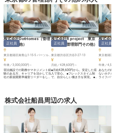
株式会社DotHomes
（
管理
株式会社R.project 東京
株式会社SQUEEZ
正社員
正社員
正社員
部門その他
）
営業所
（
管理部門その他
）
フィス
（
東京都港区南青山1-15-5 パーソル南青山ビル
東京都渋谷区渋谷3-27-13
年俸／3,000,000円～
月給／428,600円～
年俸／4,500,000円～
宿泊施設での勤務やマネジメント経
■月給428,600円から。安定した収
あなたの経験を活かし、
験のある方、キャリアを活かして当
入で安心。 ■フレックスタイム制
ないホテルを作りません
社の新規開業準備室リーダーをしま
で、自分らしい働き方を実現。 ■お
ライフバランスを大切に
せんか？オペレーション構築に携わ
客様の旅を支える、やりがいあるシ
週休二日制！ご家庭をお
り、施設開業のスキルを身につけら
ステム開発。 ■最新技術で、あなた
プライベートの計画を立
れます。複数施設の立ち上げを経験
のスキルをさらに磨けます。 ーー
土日休み！東京メトロ銀
し、ゆくゆくは支配人を目指すこと
【お客様の感動をITで創造するおも
前駅から歩いて約4分と
も可能です。株式会社DotHomes
てなし】 お客様が心ゆくまで自然
スが少ないのも嬉しいポ
は、観光産業を「おもてなし」に集
株式会社船昌周辺の求人
を満喫できるよう、キャンプ場予約
す。株式会社SQUEEZE
中できるようにサポートすることを
サイト『なっぷ』の開発を通じて、
ロジーの力で「価値の詰
ミッションに掲げ、宿泊施設の運営
快適な旅の始まりを支えています。
を創る」ことを目指し、
事業やコンサルティングを行なって
あなたの技術が、予約のしやすさや
らない楽しさを提供する
います。※この求人は2022年2月4
情報の正確性を高め、お客様一人ひ
営しています。※この求人は
日時点の情報です
とりの思い出作りに貢献します。
11月24日時点の情報です
私たちは、ITの力でお客様に寄り添
い、期待を超える感動体験を提供す
ることを目指しています。 細やか
な配慮と確かな技術で、お客様の笑