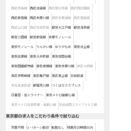
西武拝島線
西武池袋線
西武国分寺線
西武西武園線
西武新宿線
西武多摩川線
西武多摩湖線
西武豊島線
西武山口線
西武有楽町線
都営大江戸線
都営浅草線
都営三田線
都営新宿線
多摩モノレール
東京モノレール
りんかい線
ゆりかもめ
東急池上線
東急目黒線
東急大井町線
東急世田谷線
東急田園都市線
東急東横線
東急多摩川線
東武大師線
東武伊勢崎線
東武亀戸線
東武東上線
北総鉄道
埼玉高速鉄道
都電荒川線
つくばエクスプレス
日暮里・舎人ライナー
東京メトロ副都心線
東京メトロ有楽町線・副都心線
京成成田スカイアクセス線
東京都の求人をこだわり条件で絞り込む
学歴不問
U・Iターン歓迎
転勤なし
残業月20時間以内