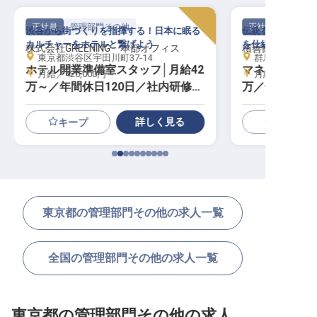
正社員
管理部門その他
正社員
渋谷から街づくりを指揮する！日本に眠る
伝統を次代へ。3
カルチャーをホテルと繋げよう
を仕組みに変える
株式会社GREENING 本部オフィス
積善館（本館・
東京都渋谷区宇田川町37-14
群馬県吾妻郡中
ホテル開業準備室スタッフ│月給42
マネージャー候
月給／420,000円～
月給／350,00
万～／年間休日120日／社内研修制
万／個室寮無
度
詳しく見る
キープ
東京都の管理部門その他の求人一覧
全国の管理部門その他の求人一覧
東京都の管理部門その他の求人