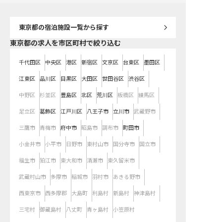
東京都
の宿泊施設一覧から探す
東京都の求人を市区町村で絞り込む
千代田区
中央区
港区
新宿区
文京区
台東区
墨田区
江東区
品川区
目黒区
大田区
世田谷区
渋谷区
中野区
杉並区
豊島区
北区
荒川区
板橋区
練馬区
足立区
葛飾区
江戸川区
八王子市
立川市
武蔵野市
三鷹市
青梅市
府中市
昭島市
調布市
町田市
小金井市
小平市
日野市
東村山市
国分寺市
国立市
福生市
狛江市
東大和市
清瀬市
東久留米市
武蔵村山市
多摩市
稲城市
羽村市
あきる野市
西東京市
西多摩郡
大島町
利島村
新島村
神津島村
三宅村
御蔵島村
八丈町
青ヶ島村
小笠原村