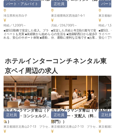
パート・アルバイト
正社員
パート・アルバイ
式会社
（
施設管理
）
設管理
）
式会社
（
埼玉県和光市白子
東京都豊島区西池袋1-6-1
東京都板橋区坂下
時給／1,200円～
月給／236,700円～
時給／1,500円～
■週5日勤務で安定した収入、プラ
■安定した月給と年2回の賞与で安
■週5日、午前中のみのお
イベートも充実 ■未経験から始めら
心の生活を ■池袋駅西口から徒歩3
ライベートも充実 ■未経
れる、安心のサポート体制 ■通勤手
分、通勤に便利な立地です ■お客様
安心！丁寧な研修とサポー
当全額支給で、毎日の通勤も快適に
の快適を支えるホテル施設管理のお
自社系列ホテル割引など
■自社系列ホテル割引など、嬉しい
仕事 ■年間休日110日、プライベー
利厚生が充実 ■お客様の
福利厚生が充実 ーー【お客様の快
トも充実できる環境 ーー【お客様
る、やりがいのあるお仕事で
適な暮らしを支えるおもてなし】
に最高の安心と快適を届けるお仕
ー【お客様の日常を彩る
マンション管理員として、お客様が
事】 当ホテルは、お客様が心から
の心】 お客様が日々を快
安心して快適に過ごせるよう、温か
ホテルインターコンチネンタル東
安らぎ、快適にお過ごしいただける
せるよう、温かい心遣い
いおもてなしの心で日々の業務に取
空間を提供することを大切にしてい
るお仕事です。受付業務
り組んでいただきます。受付業務で
ます。あなたの専門知識と技術で、
者様からのご質問に丁寧
京ベイ周辺の求人
は、入居者様からのご相談に耳を傾
建物・電気・給排水・空調・消防設
し、共用施設の予約管理
け、丁寧な対応を心がけます。 共
備など、ホテルのあらゆる施設を維
皆様の暮らしを円滑にサ
用施設の予約管理や引越業者への指
持管理し、お客様の安全と快適を支
す。 また、施設や設備の
示など、きめ細やかなサポートで、
える重要な役割を担っていただきま
検、共用部の清掃など、
お客様の暮らしを支える大切な役割
す。目に見えない部分で、お客様の
配りで安心と快適な環境
です。日々の巡回点検や清掃業務を
笑顔と感動を創造する、やりがいの
お客様の笑顔を育むおも
通じて、常に清潔で安全な環境を提
あるお仕事です。おもてなしの心を
供します。 ーー【安心して長く働
供し、お客様に心安らぐ時間をお届
胸に、最高のサービスを共に追求し
ける環境とキャリアサポー
けします。 ーー【安心して長く働
ましょう。 ーー【安定した環境で
経験の方も安心してスタ
ける環境とキャリアの可能性】 パ
長く活躍できるキャリアパス】 私
よう、充実した研修制度
ート・アルバイトとして、月～金曜
たちは、従業員一人ひとりが安心し
ています。先輩スタッフ
日の午前中を中心に勤務いただけま
て長く働ける環境づくりに力を入れ
導し、業務に慣れるまで
ホテルアラマンダ青山
（
ド
ホテルアラマンダ青山
（
マ
BASE LAYER HOT
す。時給1,200円で、安定した収入
ています。月給236,700円から
サポートいたしますので
正社員
正社員
正社員
ア・ベル・コンシェルジ
ネージャー・支配人（料飲
（
宿泊予約
を得ながら、プライベートの時間も
442,500円、年2回の賞与で、あな
さい。 時給1,500円で、
大切にできる働き方です。 未経験
たの頑張りをしっかりと評価。年間
中のみの勤務なので、プ
ュ
）
部門）
）
の方でも安心してスタートできるよ
休日110日、シフト制でプライベー
との両立も可能です。自
う、丁寧な研修とサポート体制が整
東京都港区北青山2-7-13 プラセオ青山ビル
トも充実させながら、経験を活かし
東京都港区北青山2-7-13 プラセオ青山ビル
ルの割引利用や保養所な
東京都港区六本木七丁目
っています。制服貸与はもちろん、
てご活躍いただけます。ビル施設管
くほどに嬉しい福利厚生