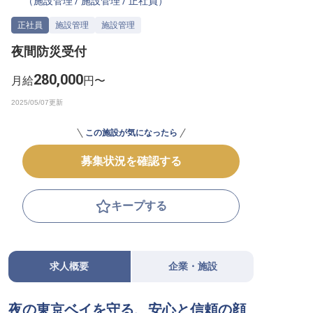
（
施設管理
/
施設管理
/
正社員
）
転職サポートに申し込む
無料
正社員
施設管理
施設管理
夜間防災受付
採用をお考えの企業様へ
280,000
月給
円〜
この施設が気になったら
募集状況を確認する
キープする
求人概要
企業・施設
夜の東京ベイを守る、安心と信頼の顔