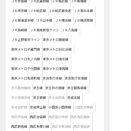
ＪＲ京葉線
ＪＲ武蔵野線
ＪＲ南武線
ＪＲ青梅線
ＪＲ埼京線
ＪＲ総武線
ＪＲ総武線快速
ＪＲ東北本線
ＪＲ東海道本線
ＪＲ山手線
ＪＲ横浜線
ＪＲ横須賀線
ＪＲ高崎線
ＪＲ湘南新宿ライン
ＪＲ八高線
ＪＲ上野東京ライン
東京メトロ銀座線
東京メトロ半蔵門線
東京メトロ日比谷線
東京メトロ丸ノ内線
東京メトロ南北線
東京メトロ千代田線
東京メトロ東西線
東京メトロ有楽町線
京浜急行本線
京浜急行空港線
京王動物園線
京王線
京王井の頭線
京王競馬場線
京王相模原線
京王新線
京王高尾線
京成本線
京成金町線
京成押上線
小田急小田原線
小田急多摩線
西武拝島線
西武池袋線
西武国分寺線
西武西武園線
西武新宿線
西武多摩川線
西武多摩湖線
西武豊島線