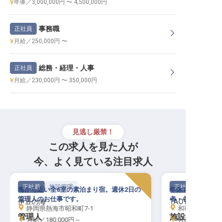
年俸／3,000,000円 〜 4,500,000円
事務職
正社員
月給／250,000円 〜
総務・経理・人事
正社員
月給／230,000円 〜 350,000円
見逃し厳禁！
この求人を見た人が
今、よく見ている注目求人
正社員
施設管理
正社員
海から近い全6室の素泊まり宿。週休2日の
年休107日／昇
管理人のお仕事です。
者・各種資格お持
伊豆の海
TAOYA那智勝浦
静岡県熱海市昭和町7-1
和歌山県東牟婁
管理人
施設管理スタ
月給／180,000円～
月給／220,10