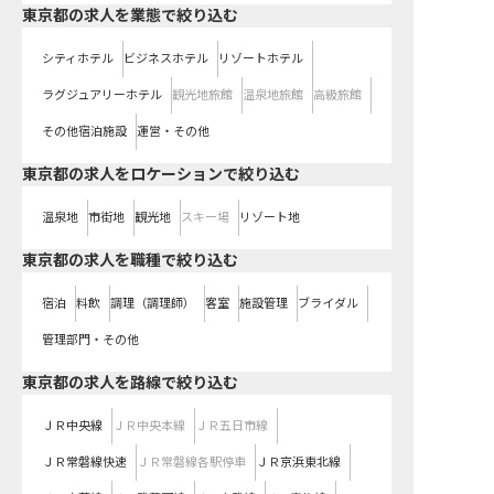
東京都の求人を業態で絞り込む
シティホテル
ビジネスホテル
リゾートホテル
ラグジュアリーホテル
観光地旅館
温泉地旅館
高級旅館
その他宿泊施設
運営・その他
東京都の求人をロケーションで絞り込む
温泉地
市街地
観光地
スキー場
リゾート地
東京都の求人を職種で絞り込む
宿泊
料飲
調理（調理師）
客室
施設管理
ブライダル
管理部門・その他
東京都
の求人を路線で絞り込む
ＪＲ中央線
ＪＲ中央本線
ＪＲ五日市線
ＪＲ常磐線快速
ＪＲ常磐線各駅停車
ＪＲ京浜東北線