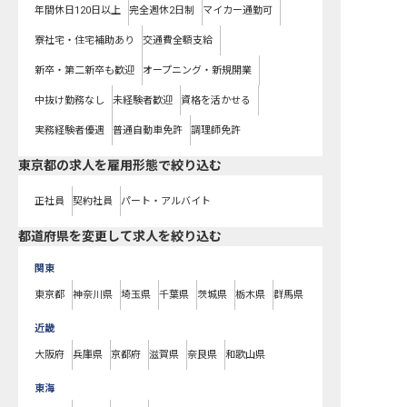
年間休日120日以上
完全週休2日制
マイカー通勤可
寮社宅・住宅補助あり
交通費全額支給
新卒・第二新卒も歓迎
オープニング・新規開業
中抜け勤務なし
未経験者歓迎
資格を活かせる
実務経験者優遇
普通自動車免許
調理師免許
東京都の求人を雇用形態で絞り込む
正社員
契約社員
パート・アルバイト
都道府県を変更して求人を絞り込む
関東
東京都
神奈川県
埼玉県
千葉県
茨城県
栃木県
群馬県
近畿
大阪府
兵庫県
京都府
滋賀県
奈良県
和歌山県
東海