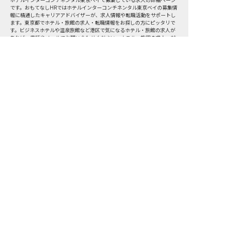
ホテルインターコンチネンタル東京ベイで募集している求人の詳細ページ
です。おもてなしHRではホテルインターコンチネンタル東京ベイの募集情
報に精通したキャリアアドバイザーが、求人情報や転職活動をサポートし
ます。東京都でホテル・旅館の求人・転職情報をお探しの方にピッタリで
す。ビジネスホテルや温泉旅館など
港区
で気になるホテル・旅館の求人が
あれば、電話やメールでお問い合わせください。ホテル・旅館の求人・就
職・転職なら【おもてなしHR】
おもてなしHR
が
あなたのお仕事探しを
お手伝いします！
サポート登録後の流れ
サポート

電話で

マッチする

企業と

内定

登録
ヒアリング
求人をご紹介
面接
入社
宿泊業界専任のキャリアアドバイザーがあなたの転
職活動を徹底サポート!