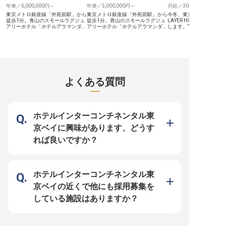
自社系列ホテルの割引利用や保養所
理のご経験をお持ちの方を歓迎して
おり、安定してキャリア
年俸／6,000,000円～
年俸／5,000,000円～
月給／300,000円～
の利用など、充実した福利厚生も魅
おり、ホテル業界での経験がなくて
境です。
力です。 お客様の笑顔を直接見ら
も、これまでのスキルを存分に発揮
東京メトロ銀座線「外苑前駅」から
東京メトロ銀座線「外苑前駅」から
今冬、東京・六本木に「B
れるやりがいを感じながら、長く活
できるフィールドです。共に成長
徒歩1分。青山のスモールラグジュ
徒歩1分。青山のスモールラグジュ
LAYER HOTEL 六本木
躍できる環境で、あなたの新しいキ
し、キャリアを築いていきません
アリーホテル「ホテルアラマンダ青
アリーホテル「ホテルアラマンダ青
します。“カルチャービジ
ャリアを築いていきませんか。
か。 ※2025年11月18日時点の情報
山」は、2027年4月に全館リニュー
山」は、2027年4月に全館リニュー
ル”を掲げるBASE LAYER 
です
アルオープンを迎えます。 【コン
アルオープンを迎えます。 【レス
新拠点です。 【ホテルの第一印象
シェルジュデスクを束ねる、おもて
トランの“経営”と“おもてなし”を両
を、予約導線からつくれる
なしの司令塔】 お客様への観光・
輪で担う】 西洋レストランの運営
管理は、ゲストがホテル
レストラン・交通のご案内や各種手
全般をお任せします。売上・原価・
初の接点を担う仕事です
配、VIP・長期滞在のお客様へのパ
人件費の数値管理から、サービス品
ランで、どんな言葉で、
ーソナルサービスを統括いただきま
質の向上、スタッフの育成、料理長
ルで届けるかによって、
す。地域のレストランや文化施設と
と連携したメニューやフェアの企画
期待値や滞在のイメージ
よくある質問
のリレーション構築、スタッフの育
まで。ブランドコンセプトに沿った
わります。 【数字と体験の両方か
成やサービス品質の向上まで、コン
店づくりで、リピーターを生み出す
ら、ホテル運営を支えられ
シェルジュ全体をマネジメントする
ポジションです。 【生まれ変わる
働率や売上、販売チャネ
ポジションです。 【青山という街
レストランを、あなたの手で軌道に
定などホテルの事業性に
を、あなたの知見で価値に変える】
乗せる】 ワインの提案やVIP対応な
ら、ゲストがどんな期待
海外からのお客様も多く、英語力と
ど、これまでのご経験を活かせる場
るのかを設計する役割で
ホテルインターコンチネンタル東
東京・青山エリアへの深い知見を活
面も豊富です。海外からのお客様も
す。開業期は、予約導線
かせます。生まれ変わるホテルのお
多く、英語力を発揮できます。
定、宿泊プラン、部門間
京ベイに興味があります、どうす
もてなしを、あなたが牽引してくだ
【働く環境のポイント】 ・年俸500
ひとつ整えていくフェー
さい。 【働く環境のポイント】 ・
万円～600万円 ・年間休日110日／
【働く環境のポイント】 
れば良いですか？
年俸600万円～700万円 ・年間休日
残業月平均12時間 ・住宅手当・資
万円～35万円（45時間
110日／残業月平均12時間 ・住宅
格取得支援・人間ドック費用補助な
業代を含む） ・年間休日1
手当・資格取得支援・人間ドック費
ど充実の福利厚生 ・2027年のリニ
9日休み ・産休・育休の
用補助など充実の福利厚生
ューアルに立ち会えるオープニング
り（女性の取得率100%）
ポジション
自社運営のレストラン・
員価格で利用可能 ・今冬
ホテルインターコンチネンタル東
ープニングポジション
京ベイの近くで他にも採用募集を
している施設はありますか？