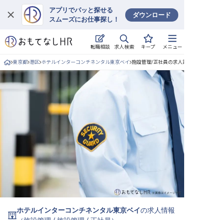
アプリでパッと探せる
ダウンロード
スムーズにお仕事探し！
ログイン
求人検索
転職相談
キープ
メニュー
求人・施設を探す
東京都
港区
ホテルインターコンチネンタル東京ベイ
施設管理/正社員の求人詳細
キープした求人
就職・転職 合同説明会
おもてなしHRについて
ご利用の流れ
よくある質問
ホテル・宿泊業界情報コラム
ホテルインターコンチネンタル東京ベイ
の求人情報