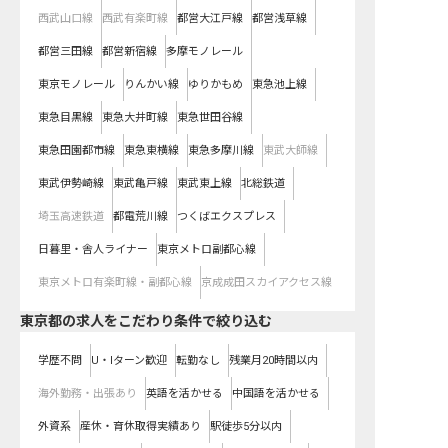
西武山口線
西武有楽町線
都営大江戸線
都営浅草線
都営三田線
都営新宿線
多摩モノレール
東京モノレール
りんかい線
ゆりかもめ
東急池上線
東急目黒線
東急大井町線
東急世田谷線
東急田園都市線
東急東横線
東急多摩川線
東武大師線
東武伊勢崎線
東武亀戸線
東武東上線
北総鉄道
埼玉高速鉄道
都電荒川線
つくばエクスプレス
日暮里・舎人ライナー
東京メトロ副都心線
東京メトロ有楽町線・副都心線
京成成田スカイアクセス線
東京都の求人をこだわり条件で絞り込む
学歴不問
U・Iターン歓迎
転勤なし
残業月20時間以内
海外勤務・出張あり
英語を活かせる
中国語を活かせる
外資系
産休・育休取得実績あり
駅徒歩5分以内