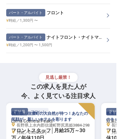
フロント
パート・アルバイト
時給／1,300円 〜
ナイトフロント・ナイトマネージャー
パート・アルバイト
時給／1,200円 〜 1,500円
見逃し厳禁！
この求人を見た人が
今、よく見ている注目求人
正社員
フロント
正社員
長野県・信濃町の大自然が待つ！あなたの
将来を見据え、上
笑顔が、新しいホテルを彩ります
のキャリアを磨き
Loma Ccentral Peaks
双泉の宿 朱白
長野県上水内郡信濃町野尻黒姫3884-298
長野県諏訪市湖岸
フロントスタッフ│月給25万～30
フロントスタ
月給／250,000円～
月給／220,00
万／年休110日
休108日／借