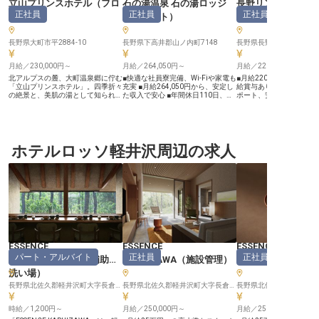
立山プリンスホテル
（
フロ
石の湯温泉 石の湯ロッジ
長野リンデンプラ
正社員
正社員
正社員
ント
）
（
フロント
）
（
フロント
長野県大町市平2884-10
長野県下高井郡山ノ内町7148
長野県長野市南千歳町975
月給／230,000円～
月給／264,050円～
月給／220,000円～
北アルプスの麓、大町温泉郷に佇む
■快適な社員寮完備、Wi-Fiや家電も
■月給220,000円からス
「立山プリンスホテル」。四季折々
充実 ■月給264,050円から、安定し
給賞与あり ■住宅手当で
の絶景と、美肌の湯として知られる
た収入で安心 ■年間休日110日、プ
ポート、安心して働けます
温泉が自慢の宿です。 【安定もプ
ライベートも大切にできる ■時間外
からホテルのおもてなし
ライベートも、どちらも諦めない
勤務なし、メリハリをつけて働ける
境です ■チームワークを
「リゾート正社員」】 月給23万円
環境 ーー【信州の自然に抱かれ
客様の旅を彩るお仕事 ーー【お客
スタートに加え、寮費は月1万円ほ
た、心温まるおもてなし】 信州の
様の心に残るおもてなしを
ど（Wi-Fi・家具家電付き）。生活
雄大な自然に囲まれた当施設では、
設では、お客様一人ひと
費を大きく抑えられます。残業は月
ホテルロッソ軽井沢周辺の求人
お客様一人ひとりに寄り添う心温ま
温まる思い出となるよう
平均5時間未満で、閑散期には月13
るおもてなしを大切にしています。
かなおもてなしを大切に
日休みになることも。連休を取って
フロントでの笑顔のお出迎えから、
す。フロント業務を通じ
旅行や帰省もしやすく、オンオフの
客室の隅々まで行き届いた清掃、地
のチェックインからチェ
メリハリは抜群です。 【難しい作
元の食材を活かしたお料理の提供、
までを笑顔でサポートし
法より、あなたらしい対応を歓迎】
そしてお客様の安全な移動を支える
在を演出するやりがいの
私たちが目指すのは、堅苦しいマニ
送迎まで、多岐にわたる業務を通じ
です。 お客様からの「あ
ュアルにとらわれない、温かいおも
て、お客様の旅が忘れられない思い
う」の言葉が、何よりの
てなし。お互い助け合うチーム体制
出となるよう心を込めてサポートし
でしょう。あなたの温か
なので、未経験でも安心して飛び込
ています。 お客様の「ありがと
で、お客様の旅を彩って
んでください。PC入力ができれば
う」の言葉が、私たちの何よりの喜
ーー【安心して長く働け
予約システムもすぐに覚えられま
びです。 ーー【安心して長く働け
ャリア】 私たちは、従業
ESSENCE
ESSENCE
ESSENCE
す。 【働く環境のポイント】 ・チ
る、充実した環境とサポート】 当
して長く働ける環境づく
パート・アルバイト
正社員
正社員
ェックイン対応から宿泊プラン企画
施設では、スタッフが安心して長く
れています。月給220,0
KARUIZAWA
（
調理補助・
KARUIZAWA
（
施設管理
）
KARUIZAWA
まで、幅広い経験が積めます ・社
働ける環境づくりに力を入れていま
スタートに加え、住宅手
洗い場
）
会保険完備、資格取得支援、定年後
す。 快適な社員寮を完備してお
当も充実しており、新生
再雇用あり ・5年目で主任が一つの
り、Wi-Fiや冷蔵庫、テレビも備え
方も安心してご応募いた
長野県北佐久郡軽井沢町大字長倉字広原21-44
長野県北佐久郡軽井沢町大字長倉字広原21-44
目安。会社の中心メンバーへの道も
付けのため、すぐに新生活をスター
未経験の方でも、先輩ス
絶景と温泉に囲まれた場所で、心も
トできます。 月給264,050円からの
寧に指導しますのでご安
懐も豊かな生活を始めませんか。
時給／1,200円～
安定した収入に加え、年間休日110
月給／250,000円～
い。接客スキルはもちろ
月給／250,000円～
日と時間外勤務がないため、仕事と
理やデータ処理など幅広