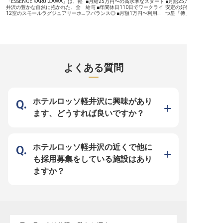
「ESSENCE KARUIZAWA」は、軽
■月給25万円〜の高水準なスタート
■月給25万円～＋賞与・
プライベートのバランスを大切にし
験し、おもてなしのプロ
井沢の豊かな自然に抱かれた、全
給与 ■年間休日110日でワークライ
安定の好待遇 ■有名ガイ
ながら働けます。 社会保険完備は
できるキャリアパスをご
12室のスモールラグジュアリーホ
フバランス◎ ■月額1万円〜利用可
つ星「傳」のシェフ監修
もちろん、家族・友人割引や食事支
ます。 ※2026年03月2
テルです。2026年夏のオープンに
能な単身寮完備、借り上げ社宅制度
に携わる ■2026年夏開
給など、日々の生活を支える福利厚
報です
向け、キッチンを支える調理補助・
も ■2026年夏の開業を共に創り上
ニングスタッフとして活躍
生も充実しており、あなたの新しい
洗い場スタッフを募集いたします。
げるオープニングメンバー 長野
シェアハウス型の寮完備
キャリアを全力で応援します。
【本求人のポイント】 ■新規開業！
県・軽井沢の深い森に誕生する
ありで遠方からも安心 2026年夏、
オープニングスタッフとして理想の
「ESSENCE KARUIZAWA」は、全
長野県軽井沢町に、全12
職場をつくる ■週2日・1日3時間～
12室という限られた空間で極上の
ールラグジュアリーホテ
可。ライフスタイルに合わせた柔軟
おもてなしを提供するスモールラグ
ンス軽井沢」が誕生しま
なシフト体制 ■名店シェフ監修の本
ジュアリーホテルです。2026年夏
集するのは、敷地内のレ
よくある質問
格的な調理環境を未経験から経験で
のオープンに向け、ホテルの安全と
腕を振るっていただく「
きる ■パートの方も利用可能な自社
快適性を支える「施設の守り手」を
料理スタッフ」です。 当ホテルの
施設割引など充実の福利厚生 お任
募集いたします。 お任せするの
最大の特徴は、有名ガイ
せするのは、野菜のカットや盛り付
は、館内設備の点検や修繕、外部業
つ星「傳」の有名シェフ
け準備といった簡単な下ごしらえ、
者との連携など、施設のコンディシ
を監修していること。軽
食器洗浄などが中心です。名店シェ
ョンを常に最適に保つ業務です。最
洋食が主流のエリアで、
ホテルロッソ軽井沢に興味があり
フの技やこだわりを間近で感じられ
新の設備が整った美しい建築を守り
人に愛される「和食」を
る環境は、料理が好きな方にとって
抜くこの仕事は、お客様の感動を支
ンセプトを掲げています
ます、どうすれば良いですか？
この上ない刺激になるはずです。ホ
える重要な役割。未経験でも基礎知
方々にも日常的に愛され
テル勤務が初めての方も、丁寧な指
識があれば歓迎します。 待遇面で
ンを、あなたの経験で形
導体制が整っているため、着実にス
は月給25万円～（経験・能力・前
てください。 運営母体は創業55年
キルを身につけながら安心してスタ
職の収入を考慮し決定）、昇給・賞
超の歴史を持つメモリー
ートしていただけます。 軽井沢と
与や退職金制度など、充実の福利厚
プ。新規開業という挑戦
いう特別な地で、上質なサービスを
生を用意。マイカー通勤も可能で、
がら、経営基盤は安定し
ホテルロッソ軽井沢の近くで他に
裏側から支える誇りを感じてみませ
軽井沢の自然を満喫しながら安定し
月8日の休日に加え、福
んか？ マイカー通勤可能、さらに
て働けます。有名建築家が手掛ける
実。住宅面では、シェア
も採用募集をしている施設はあり
は正社員登用制度の完備など、長期
芸術的な空間で、ゼロからホテルを
プの寮や住宅補助をご用
的に安心して働ける環境を整えてお
創り上げる高揚感を分かち合いまし
り、新生活もスムーズに
ますか？
待ちしております。
ょう！ プロ意識を持って誠実に業
きます。立ち上げメンバ
務に取り組める方をお待ちしており
和食の新たな可能性を共
ます。
せんか。