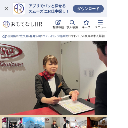
アプリでパッと探せる
ダウンロード
スムーズにお仕事探し！
ログイン
求人検索
転職相談
キープ
メニュー
求人・施設を探す
長野県
北佐久郡
軽井沢町
ホテルロッソ軽井沢
フロント/正社員の求人詳細
キープした求人
就職・転職 合同説明会
おもてなしHRについて
ご利用の流れ
よくある質問
ホテル・宿泊業界情報コラム