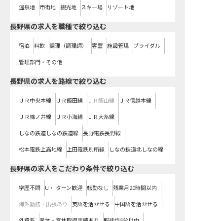
温泉地
市街地
観光地
スキー場
リゾート地
長野県の求人を職種で絞り込む
宿泊
料飲
調理（調理師）
客室
施設管理
ブライダル
管理部門・その他
長野県
の求人を路線で絞り込む
ＪＲ中央本線
ＪＲ飯田線
ＪＲ飯山線
ＪＲ信越本線
ＪＲ篠ノ井線
ＪＲ小海線
ＪＲ大糸線
しなの鉄道しなの鉄道線
長野電鉄長野線
松本電鉄上高地線
上田電鉄別所線
しなの鉄道北しなの線
長野県の求人をこだわり条件で絞り込む
学歴不問
U・Iターン歓迎
転勤なし
残業月20時間以内
海外勤務・出張あり
英語を活かせる
中国語を活かせる
外資系
産休・育休取得実績あり
駅徒歩5分以内