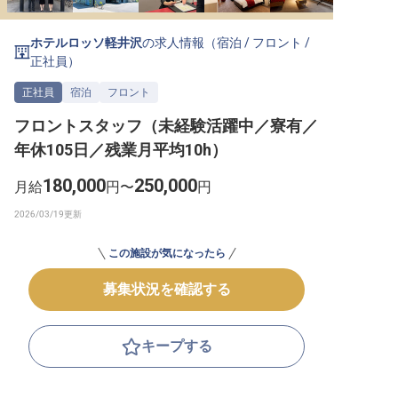
転職サポートに申し込む
無料
ホテルロッソ軽井沢
の求人情報（
宿泊
/
フロント
/
正社員
）
採用をお考えの企業様へ
正社員
宿泊
フロント
フロントスタッフ（未経験活躍中／寮有／
年休105日／残業月平均10h）
180,000
250,000
月給
円〜
円
この施設が気になったら
募集状況を確認する
キープする