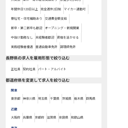
年間休日120日以上
完全週休2日制
マイカー通勤可
寮社宅・住宅補助あり
交通費全額支給
新卒・第二新卒も歓迎
オープニング・新規開業
中抜け勤務なし
未経験者歓迎
資格を活かせる
実務経験者優遇
普通自動車免許
調理師免許
長野県の求人を雇用形態で絞り込む
正社員
契約社員
パート・アルバイト
都道府県を変更して求人を絞り込む
関東
東京都
神奈川県
埼玉県
千葉県
茨城県
栃木県
群馬県
近畿
大阪府
兵庫県
京都府
滋賀県
奈良県
和歌山県