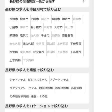
長野県
の宿泊施設一覧から探す
長野県の求人を市区町村で絞り込む
長野市
松本市
上田市
岡谷市
飯田市
諏訪市
須坂市
小諸市
伊那市
駒ヶ根市
中野市
大町市
飯山市
茅野市
塩尻市
佐久市
千曲市
東御市
安曇野市
南佐久郡
北佐久郡
小県郡
諏訪郡
上伊那郡
下伊那郡
木曽郡
東筑摩郡
北安曇郡
埴科郡
上高井郡
下高井郡
上水内郡
下水内郡
長野県の求人を業態で絞り込む
シティホテル
ビジネスホテル
リゾートホテル
ラグジュアリーホテル
観光地旅館
温泉地旅館
高級旅館
その他宿泊施設
運営・その他
長野県の求人をロケーションで絞り込む