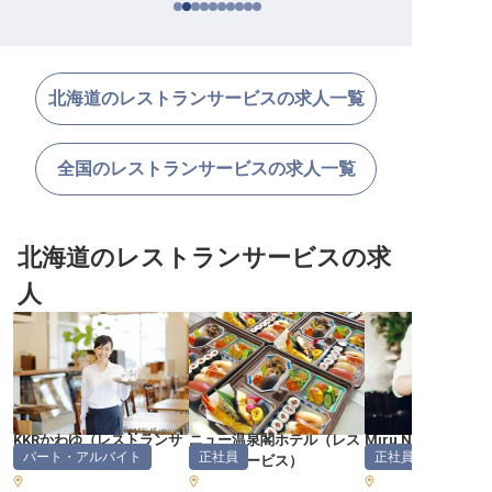
北海道のレストランサービスの求人一覧
全国のレストランサービスの求人一覧
北海道のレストランサービスの求
人
KKRかわゆ
（
レストランサ
ニュー温泉閣ホテル
（
レス
Miru Niseko
パート・アルバイト
正社員
正社員
ービス
）
トランサービス
）
サービス