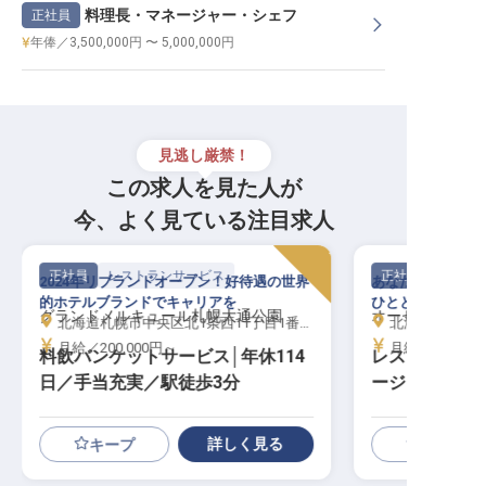
料理長・マネージャー・シェフ
正社員
年俸／3,500,000円 〜 5,000,000円
見逃し厳禁！
この求人を見た人が
今、よく見ている注目求人
正社員
レストランサービス
正社員
2024年リブランドオープン！好待遇の世界
あなたの経験を生
的ホテルブランドでキャリアを
ひとときを演出し
グランドメルキュール札幌大通公園
オーセントホテ
北海道札幌市中央区北1条西11丁目1番地1
北海道小樽市稲穂
月給／200,000円～
月給／210,00
料飲バンケットサービス│年休114
レストラン・
日／手当充実／駅徒歩3分
ージャー候補
詳しく見る
キープ