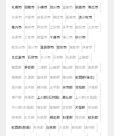
札幌市
函館市
小樽市
旭川市
室蘭市
釧路市
帯広市
北見市
夕張市
岩見沢市
網走市
留萌市
苫小牧市
稚内市
美唄市
芦別市
江別市
赤平市
紋別市
士別市
名寄市
三笠市
根室市
千歳市
滝川市
砂川市
歌志内市
深川市
富良野市
登別市
恵庭市
伊達市
北広島市
石狩市
北斗市
石狩郡
松前郡
上磯郡
亀田郡
茅部郡
二海郡
山越郡
檜山郡
爾志郡
奥尻郡
瀬棚郡
久遠郡
島牧郡
寿都郡
磯谷郡
虻田郡(後志)
岩内郡
古宇郡
積丹郡
古平郡
余市郡
空知郡
夕張郡
樺戸郡
雨竜郡
上川郡(石狩国)
勇払郡
上川郡(天塩国)
中川郡(天塩国)
増毛郡
留萌郡
苫前郡
天塩郡
宗谷郡
枝幸郡
礼文郡
利尻郡
網走郡
斜里郡
常呂郡
紋別郡
虻田郡(胆振)
有珠郡
白老郡
沙流郡
新冠郡
浦河郡