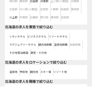
様似郡
幌泉郡
日高郡
河東郡
上川郡(十勝国)
河西郡
広尾郡
中川郡(十勝国)
足寄郡
十勝郡
釧路郡
厚岸郡
川上郡
阿寒郡
白糠郡
野付郡
標津郡
目梨郡
北海道の求人を業態で絞り込む
シティホテル
ビジネスホテル
リゾートホテル
ラグジュアリーホテル
観光地旅館
温泉地旅館
高級旅館
その他宿泊施設
運営・その他
北海道の求人をロケーションで絞り込む
温泉地
市街地
観光地
スキー場
リゾート地
北海道の求人を職種で絞り込む
宿泊
料飲
調理（調理師）
客室
施設管理
ブライダル
管理部門・その他
北海道
の求人を路線で絞り込む