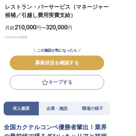
レストラン・バーサービス（マネージャー
転職サポートに申し込む
無料
候補／引越し費用実費支給）
採用をお考えの企業様へ
210,000
320,000
月給
円〜
円
この施設が気になったら
募集状況を確認する
キープする
求人概要
企業・施設
職場の様子
全国カクテルコンペ優勝者輩出！業界