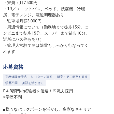
・寮費：月7,500円
・1R／ユニットバス、ベッド、洗濯機、冷暖
房、電子レンジ、電磁調理器あり
・駐車場月額3,000円
・周辺情報について（勤務地まで徒歩15分、コ
ンビニまで徒歩15分、スーパーまで徒歩10分、
近所にバス停もあり）
・管理人常駐で冬は除雪もしっかり行なってく
れます
応募資格
実務経験者優遇
U・Iターン歓迎
新卒・第二新卒も歓迎
学歴不問
英語を活かせる
F＆B部門の経験者を優遇！即戦力採用！
※学歴不問
■様々なバックボーンを活かし、多彩なキャリア