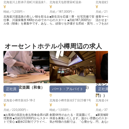
北海道川上郡弟子屈町川湯温泉1丁目2番15号
北海道天塩郡豊富町温泉-
北海道虻田郡倶知安町樺山2
時給／1,200円～
月給／187,000円～
月給／210,000円～
北海道川湯温泉の美しい朝を彩るお
■新生活を応援！寮・社宅完備で安
接客サービスの経験をお
仕事、川湯保養所 KKRかわゆでホー
心のスタート ■月給187,000円か
活かせます。あなたには
ル係（朝食）を募集中です。あなた
ら。頑張りを評価する昇給・賞与 ■
ッフをお任せ。これから
の笑顔と心のこもったサービスで、
温泉入浴無料や美味しいまかないで
タートされる方は安心の
お客様の一日を素晴らしいものにし
心身をリフレッシュ ■閑散期には長
完備！引っ越しの手間や
てください。時給1,200円、パー
期休暇も可能。プライベートも充実
がない、家具・家電・Wi-
ト・アルバイトとして、未経験でも
ーー【お客様の笑顔を育むおもてな
す。「Miru Niseko」
安心して始められます。配膳やお客
しの舞台】 北海道豊富町の豊かな
自然を体感できる立地が
様のご案内など、心温まる接客業務
オーセントホテル小樽周辺の求人
自然に囲まれた当施設で、お客様の
イベート空間を重視した
を通して、充実した毎日を送りませ
心に残るおもてなしを提供しません
届いたサービスで非日常
んか？弟子屈町の自然に囲まれた環
か。朝食や夕食の準備から、温かい
供しています。ワンラン
境で、一緒に働きましょう。あなた
お料理の配膳、そしてお客様との心
ビスを身に付けませんか
のご応募をお待ちしています！
温まる交流まで、一つ一つの業務が
人は2023年8月21日時
※2024年08月26日時点の情報です
旅の思い出を彩ります。お客様の
す
「ありがとう」の言葉が、何よりの
やりがいとなるでしょう。食を通じ
て、心からのおもてなしを共に追求
し、お客様に最高のひとときをお届
けしましょう。 ーー【安心して長
く働ける環境と成長を支えるサポー
グランドパーク小
ト】 当施設では、スタッフ一人ひ
おたる・宏楽園
（
和食
）
おたる・宏楽園
（
仲居
）
正社員
パート・アルバイト
正社員
とりが安心して長く活躍できるよ
ージャー・支配人
う、充実したサポート体制を整えて
門）
）
います。社会保険完備はもちろん、
美味しいまかないや温泉入浴無料な
北海道小樽市新光5-18-2
北海道小樽市新光5丁目23番1号
北海道小樽市築港46329
ど、日々の疲れを癒せる福利厚生も
魅力です。未経験の方も、先輩スタ
月給／220,000円～
ッフが丁寧に指導し、研修制度や資
時給／1,500円～
月給／370,000円～
格取得支援であなたの成長を後押し
■お客様の笑顔を創る和食会席の調
創業64年のおたる・宏楽園にて、
■家賃補助制度で新生活
します。転勤もなく、腰を据えてキ
理業務 ■月給220,000円からスター
仲居を募集いたします。温かい雰囲
心のスタートを。 ■月給370
ャリアを築ける環境で、あなたらし
トで安心 ■週休2日制でプライベー
気が特徴の当館では、「心豊かなひ
円、あなたの経験を正当に
いおもてなしの道を歩んでいきませ
トも充実 ■温泉施設利用可能で心身
ととき」の提供をコンセプトに、お
年間休日120日、心身と
んか。 ※2026年01月14日時点の情
ともにリフレッシュ ーー【小樽の
客様へワンランク上のおもてなしを
ッシュ可能。 ■駅徒歩5