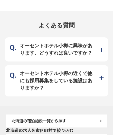
報です
風情を感じる、心尽くしのおもてな
心掛けています。時給は1,500円！
地、通勤も快適でストレ
し】 老舗和風旅館での和食会席料
シフトは1週間ごとに決めているの
ーー【心に残るおもてな
理の調理は、お客様に提供するお食
で、急な予定が入った場合も柔軟に
る舞台】 国内外のお客様
事を通じて、旅の思い出を彩る大切
対応できます。未経験の方でも、先
残る特別な時間を提供す
なお仕事です。 旬の食材を活か
輩スタッフが丁寧に指導しますので
しの舞台で、あなたの経
し、見た目にも美しい料理で、お客
安心して働くことができますよ。お
ませんか。 当施設では、
よくある質問
様の五感を満たすおもてなしを追求
客様の笑顔のために、働いてみませ
人ひとりの大切な瞬間を
します。 お客様の「美味しい」の
んか。※2024年4月17日時点の情報
会議の企画・提案を通じ
一言が、何よりの喜びとなるでしょ
です。
喜びを創造しています。
う。 伝統と革新が融合した料理
配りとプロフェッショナ
で、お客様に感動と安らぎを提供し
で、お客様の期待を超え
てください。 ーー【安定した環境
を提供し、忘れられない
オーセントホテル小樽に興味があ
で、調理の腕を磨く】 正社員とし
に貢献することが私たち
て安定した環境で、調理スタッフと
す。 共に、最高のおもて
ります、どうすれば良いですか？
してご活躍いただけます。 月給
求していきましょう。 ーー【成長
220,000円から350,000円の給与に
を支える安心の環境とキ
加え、昇給制度もございます。 週
プ】 当施設では、社員一
休2日制でしっかり休息を取りなが
が安心して長く働ける環
ら、仕事とプライベートのバランス
しています。 年間休日12
を保てます。 温泉施設利用の福利
保険完備はもちろん、家
オーセントホテル小樽の近くで他
厚生もあり、日々の疲れを癒しなが
もご用意し、新しい生活
ら、長く安心して働ける職場です。
なたをサポート。経験豊
にも採用募集をしている施設はあ
あなたの経験と情熱を活かし、さら
員が丁寧にサポートし、
なるキャリアアップを目指せる環境
長を後押しします。宴会
りますか？
です。 ※2026年03月06日時点の情
ネージャーとして、国内
報です
との出会いを通じて、自
を磨き、キャリアアップ
やりがいのある環境です。
長し、未来を築いていき
※2026年01月06日時点
北海道
の宿泊施設一覧から探す
北海道の求人を市区町村で絞り込む