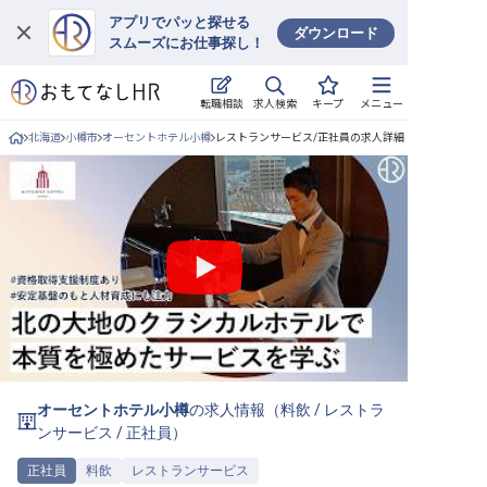
アプリでパッと探せる
ダウンロード
スムーズにお仕事探し！
ログイン
求人検索
転職相談
キープ
メニュー
求人・施設を探す
北海道
小樽市
オーセントホテル小樽
レストランサービス/正社員の求人詳細
キープした求人
就職・転職 合同説明会
おもてなしHRについて
ご利用の流れ
よくある質問
オーセントホテル小樽
の求人情報（
料飲
/
レストラ
ホテル・宿泊業界情報コラム
ンサービス
/
正社員
）
正社員
料飲
レストランサービス