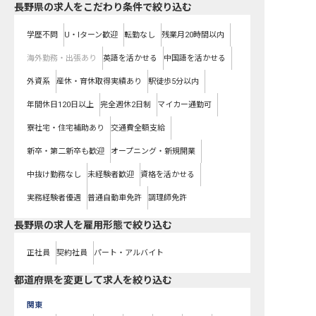
長野県の求人をこだわり条件で絞り込む
学歴不問
U・Iターン歓迎
転勤なし
残業月20時間以内
海外勤務・出張あり
英語を活かせる
中国語を活かせる
外資系
産休・育休取得実績あり
駅徒歩5分以内
年間休日120日以上
完全週休2日制
マイカー通勤可
寮社宅・住宅補助あり
交通費全額支給
新卒・第二新卒も歓迎
オープニング・新規開業
中抜け勤務なし
未経験者歓迎
資格を活かせる
実務経験者優遇
普通自動車免許
調理師免許
長野県の求人を雇用形態で絞り込む
正社員
契約社員
パート・アルバイト
都道府県を変更して求人を絞り込む
関東