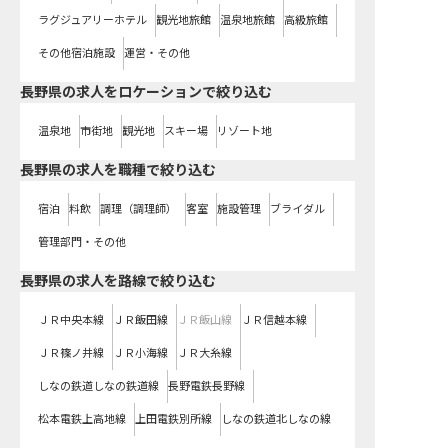
ラグジュアリーホテル
観光地旅館
温泉地旅館
高級旅館
その他宿泊施設
運営・その他
長野県の求人をロケーションで絞り込む
温泉地
市街地
観光地
スキー場
リゾート地
長野県の求人を職種で絞り込む
宿泊
料飲
調理（調理師）
客室
施設管理
ブライダル
管理部門・その他
長野県
の求人を路線で絞り込む
ＪＲ中央本線
ＪＲ飯田線
ＪＲ飯山線
ＪＲ信越本線
ＪＲ篠ノ井線
ＪＲ小海線
ＪＲ大糸線
しなの鉄道しなの鉄道線
長野電鉄長野線
松本電鉄上高地線
上田電鉄別所線
しなの鉄道北しなの線