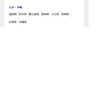
九州・沖縄
福岡県
熊本県
鹿児島県
長崎県
大分県
宮崎県
佐賀県
沖縄県
オーベルジュ・ド・プリマヴェーラで募集している求人の詳細ページで
す。おもてなしHRではオーベルジュ・ド・プリマヴェーラの募集情報に精
通したキャリアアドバイザーが、求人情報や転職活動をサポートします。
長野県でホテル・旅館の求人・転職情報をお探しの方にピッタリです。ビ
ジネスホテルや温泉旅館など
軽井沢町
で気になるホテル・旅館の求人があ
れば、電話やメールでお問い合わせください。ホテル・旅館の求人・就
職・転職なら【おもてなしHR】
おもてなしHR
が
あなたのお仕事探しを
お手伝いします！
サポート登録後の流れ