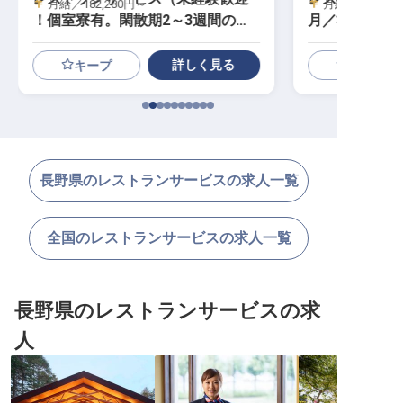
月給／182,280円～
月給／200,00
！個室寮有。閑散期2～3週間の休
月／社宅あり
暇OK）
詳しく見る
キープ
長野県のレストランサービスの求人一覧
全国のレストランサービスの求人一覧
長野県のレストランサービスの求
人