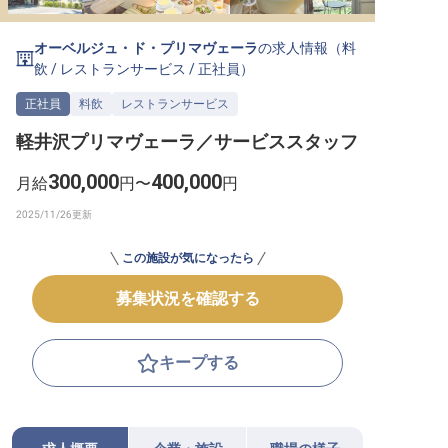
転職サポートに申し込む
無料
オーベルジュ・ド・プリマヴェーラ
の求人情報（
料
飲
/
レストランサービス
/
正社員
）
採用をお考えの企業様へ
正社員
料飲
レストランサービス
軽井沢プリマヴェーラ／サービススタッフ
300,000
400,000
月給
円〜
円
この施設が気になったら
募集状況を確認する
キープする