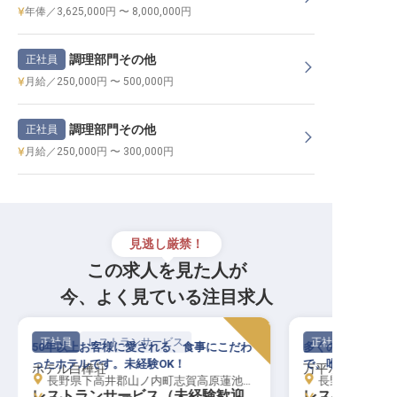
年俸／3,625,000円 〜 8,000,000円
調理部門その他
正社員
月給／250,000円 〜 500,000円
調理部門その他
正社員
月給／250,000円 〜 300,000円
見逃し厳禁！
この求人を見た人が
今、よく見ている注目求人
正社員
レストランサービス
正社員
50年以上お客様に愛される、食事にこだわ
多くのファンを魅
ったホテルです。未経験OK！
で、唯一無二の未
ホテル白樺荘
万平ホテル
長野県下高井郡山ノ内町志賀高原蓮池（平穏7148）
長野県北佐久郡
レストランサービス（未経験歓迎
レストランサ