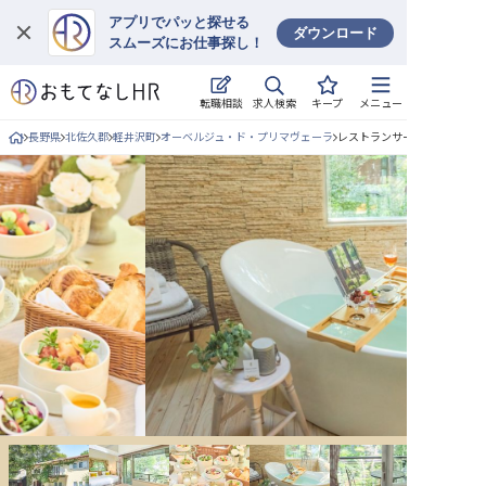
アプリでパッと探せる
ダウンロード
スムーズにお仕事探し！
ログイン
求人検索
転職相談
キープ
メニュー
求人・施設を探す
長野県
北佐久郡
軽井沢町
オーベルジュ・ド・プリマヴェーラ
レストランサービス/正社員の
キープした求人
就職・転職 合同説明会
おもてなしHRについて
ご利用の流れ
よくある質問
ホテル・宿泊業界情報コラム