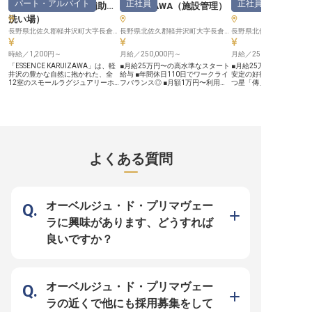
パート・アルバイト
正社員
正社員
KARUIZAWA
（
調理補助・
KARUIZAWA
（
施設管理
）
KARUIZAWA
ートを通じて、チーム全体のサービ
ス品質向上に貢献してください。
洗い場
）
また、ポップアップイベントの企画
など、あなたのアイデアを活かせる
長野県北佐久郡軽井沢町大字長倉字広原21-44
長野県北佐久郡軽井沢町大字長倉字広原21-44
機会も豊富にあります。 月給
290,000円からの安定した給与に加
時給／1,200円～
月給／250,000円～
月給／250,000円～
え、引っ越し費用も相談可能ですの
で、安心して新しいキャリアをスタ
「ESSENCE KARUIZAWA」は、軽
■月給25万円〜の高水準なスタート
■月給25万円～＋賞与・
ートできます。 あなたの情熱と経
井沢の豊かな自然に抱かれた、全
給与 ■年間休日110日でワークライ
安定の好待遇 ■有名ガイ
験を、ぜひ当施設で活かしてくださ
12室のスモールラグジュアリーホ
フバランス◎ ■月額1万円〜利用可
つ星「傳」のシェフ監修
い。 ※2026年03月26日時点の情報
テルです。2026年夏のオープンに
能な単身寮完備、借り上げ社宅制度
に携わる ■2026年夏開
です
向け、キッチンを支える調理補助・
も ■2026年夏の開業を共に創り上
ニングスタッフとして活躍
洗い場スタッフを募集いたします。
げるオープニングメンバー 長野
シェアハウス型の寮完備
【本求人のポイント】 ■新規開業！
県・軽井沢の深い森に誕生する
ありで遠方からも安心 2026年夏、
オープニングスタッフとして理想の
「ESSENCE KARUIZAWA」は、全
長野県軽井沢町に、全12
職場をつくる ■週2日・1日3時間～
12室という限られた空間で極上の
ールラグジュアリーホテ
可。ライフスタイルに合わせた柔軟
おもてなしを提供するスモールラグ
ンス軽井沢」が誕生しま
なシフト体制 ■名店シェフ監修の本
ジュアリーホテルです。2026年夏
集するのは、敷地内のレ
よくある質問
格的な調理環境を未経験から経験で
のオープンに向け、ホテルの安全と
腕を振るっていただく「
きる ■パートの方も利用可能な自社
快適性を支える「施設の守り手」を
料理スタッフ」です。 当ホテルの
施設割引など充実の福利厚生 お任
募集いたします。 お任せするの
最大の特徴は、有名ガイ
せするのは、野菜のカットや盛り付
は、館内設備の点検や修繕、外部業
つ星「傳」の有名シェフ
け準備といった簡単な下ごしらえ、
者との連携など、施設のコンディシ
を監修していること。軽
食器洗浄などが中心です。名店シェ
ョンを常に最適に保つ業務です。最
洋食が主流のエリアで、
オーベルジュ・ド・プリマヴェー
フの技やこだわりを間近で感じられ
新の設備が整った美しい建築を守り
人に愛される「和食」を
る環境は、料理が好きな方にとって
抜くこの仕事は、お客様の感動を支
ンセプトを掲げています
ラに興味があります、どうすれば
この上ない刺激になるはずです。ホ
える重要な役割。未経験でも基礎知
方々にも日常的に愛され
テル勤務が初めての方も、丁寧な指
識があれば歓迎します。 待遇面で
ンを、あなたの経験で形
良いですか？
導体制が整っているため、着実にス
は月給25万円～（経験・能力・前
てください。 運営母体は創業55年
キルを身につけながら安心してスタ
職の収入を考慮し決定）、昇給・賞
超の歴史を持つメモリー
ートしていただけます。 軽井沢と
与や退職金制度など、充実の福利厚
プ。新規開業という挑戦
いう特別な地で、上質なサービスを
生を用意。マイカー通勤も可能で、
がら、経営基盤は安定し
裏側から支える誇りを感じてみませ
軽井沢の自然を満喫しながら安定し
月8日の休日に加え、福
んか？ マイカー通勤可能、さらに
て働けます。有名建築家が手掛ける
実。住宅面では、シェア
オーベルジュ・ド・プリマヴェー
は正社員登用制度の完備など、長期
芸術的な空間で、ゼロからホテルを
プの寮や住宅補助をご用
的に安心して働ける環境を整えてお
創り上げる高揚感を分かち合いまし
り、新生活もスムーズに
ラの近くで他にも採用募集をして
待ちしております。
ょう！ プロ意識を持って誠実に業
きます。立ち上げメンバ