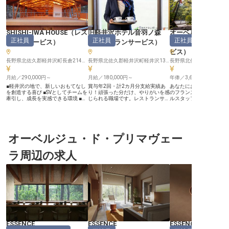
SHISHI-IWA HOUSE
（
レス
旧軽井沢ホテル音羽ノ森
オーベルジュ・ド
正社員
正社員
正社員
トランサービス
）
（
レストランサービス
）
ヴェーラ
ビス
）
長野県北佐久郡軽井沢町長倉2147-768
長野県北佐久郡軽井沢町軽井沢1323-980
月給／290,000円～
月給／180,000円～
年俸／3,625,000円～
■軽井沢の地で、新しいおもてなし
賞与年2回・計2カ月分支給実績あ
あなたにお任せするのは
を創造する喜び ■SVとしてチームを
り！頑張った分だけ、やりがいを感
のフランス料理レストラ
牽引し、成長を実感できる環境 ■月
じられる職場です。レストランサー
ルスタッフ。必要資格や
給290,000円から、安定した収入で
ビススタッフとしての一歩を踏み出
ないので、新たな職種に
安心 ■引っ越し費用も相談可能、新
しませんか？ 未経験からスキルを
したい方にもぴったりで
たな生活をサポート ーー【軽井沢
身につけられる環境です。1982年
ら新生活をスタートされ
で紡ぐ、心に残るおもてなしの物
に創業した旧軽井沢ホテル音羽ノ森
の、男子寮・女子寮完備
語】 軽井沢に新規開業するレスト
は、純西洋建築の重要文化財がモチ
ランスでの研修旅行では
ランとバーで、お客様の心に残るお
オーベルジュ・ド・プリマヴェー
ーフのホテルです。軽井沢駅より徒
化やスキルを直接見て学
もてなしを共に創りませんか。 SV
歩約12分の場所に位置し、客室は
きます。本格フレンチの
として、スタッフの育成やオペレー
全39室。信州で採れる旬の食材を
基礎から身に付け、接客
ラ周辺の求人
ション構築に深く関わり、今までに
使用したフレンチコース料理が自慢
ェッショナルを目指しま
ない特別な空間を形にするやりがい
です。※この求人は2023年6月27日
この求人は2022年10月
を感じられます。 お客様一人ひと
時点の情報です
情報です
りに寄り添い、最高の体験を提供す
ることで、あなた自身のサービスス
キルも磨かれることでしょう。 美
しい自然に囲まれたこの地で、新た
な挑戦を始めませんか。 ーー【成
長を支える環境と、未来へ繋がるキ
ャリア】 当施設では、お客様への
細やかな気配りと、チームワークを
大切にする文化が根付いています。
ESSENCE
ESSENCE
ESSENCE
SVとして、スタッフの指導やサポ