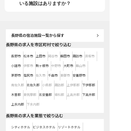
務に取り組める方をお待ちしており
和食の新たな可能性を共
いる施設はありますか？
ます。
せんか。
長野県
の宿泊施設一覧から探す
長野県の求人を市区町村で絞り込む
長野市
松本市
上田市
岡谷市
飯田市
諏訪市
須坂市
小諸市
伊那市
駒ヶ根市
中野市
大町市
飯山市
茅野市
塩尻市
佐久市
千曲市
東御市
安曇野市
南佐久郡
北佐久郡
小県郡
諏訪郡
上伊那郡
下伊那郡
木曽郡
東筑摩郡
北安曇郡
埴科郡
上高井郡
下高井郡
上水内郡
下水内郡
長野県の求人を業態で絞り込む
シティホテル
ビジネスホテル
リゾートホテル