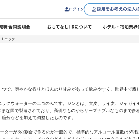
採用をお考えの法人
ログイン
転職 合同説明会
おもてなしHRについて
ホテル・宿泊業界
・トニック
一つで、爽やかな香りとほんのり甘みがあって飲みやすく、世界中で親
ニックウォーターの二つのみです。ジンとは、大麦、ライ麦、ジャガイ
まざまな国で製造されており、高価なものからリーズナブルなものまで多
、糖分などを加えて調整したものです。
ォーターが3の割合で作るのが一般的で、標準的なアルコール度数は5%