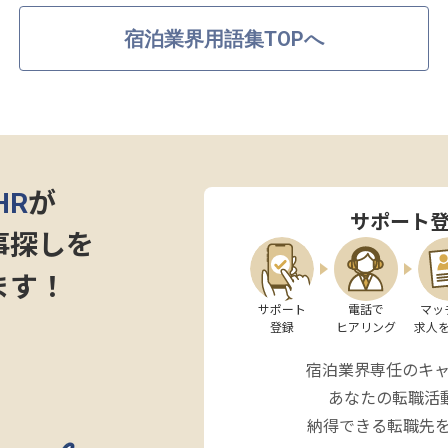
宿泊業界用語集TOPへ
HR
が
サポート
事探しを
ます！
サポート

電話で

マッ
登録
ヒアリング
求人
宿泊業界専任のキ
あなたの転職活
納得できる転職先