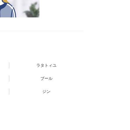
ラタトィユ
ブール
ジン