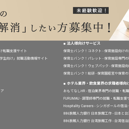
法人様向けサービス
向け転職支援サイト
保育士バンク！コネクト - 保育施設向け
「学生向け」就職活動情報サイト
保育士バンク！パレット - 保育施設専門
保育士バンク！ウェブパック - 保育施設
保育士バンク！総研 - 保育園経営や保育
ホテル業界・飲食業界の求職者様向
ィア
おもてなしHR - 宿泊業界専門の就職・転
FURUMAU - 調理師専門の就職・転職支
Hospitality Careers - シンガポ
886旅館人力銀行 日本旅館工作 - 日本
886旅館人力銀行 台湾旅館工作 - 台湾