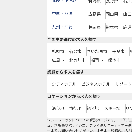
北陸・甲信越
新潟県
長野県
石川
中国・四国
広島県
岡山県
山口
九州・沖縄
福岡県
熊本県
鹿児
全国主要都市の求人を探す
札幌市
仙台市
さいたま市
千葉市
広島市
北九州市
福岡市
熊本市
業態から求人を探す
シティホテル
ビジネスホテル
リゾート
ロケーションから求人を探す
温泉地
市街地
観光地
スキー場
リ
ジン・トニックについての解説ページです。 ラグジ
ュ、料理長やパティシエ、ブライダルコーディネータ
ールでお問い合わせください。ホテル・旅館の求人/