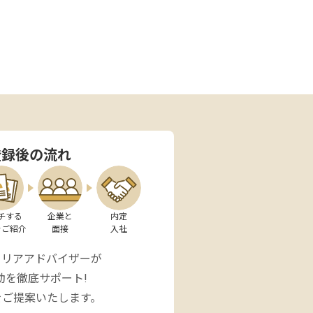
登録後の流れ
チする

企業と

内定

をご紹介
面接
入社
ャリアアドバイザーが
動を徹底サポート!
をご提案いたします。