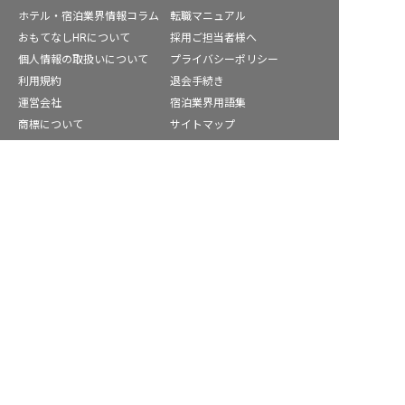
ホテル・宿泊業界情報コラム
転職マニュアル
おもてなしHRについて
採用ご担当者様へ
個人情報の取扱いについて
プライバシーポリシー
利用規約
退会手続き
運営会社
宿泊業界用語集
商標について
サイトマップ
公式コミュニティ
株式会社ネクストビート運営サービス
保育業界の求職者様向けサービス
保育士バンク！ - 日本最大級。保育士・幼稚園教諭向け転職支
援サイト
保育士バンク！新卒 - 保育士・幼稚園教諭を目指す「学生向
け」就職活動情報サイト
法人様向けサービス