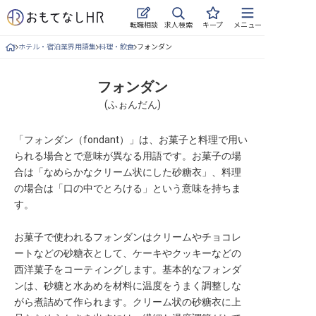
求人検索
転職相談
キープ
メニュー
ホテル・宿泊業界用語集
料理・飲食
フォンダン
ログイン
求人・施設を探す
フォンダン
(
ふぉんだん
)
キープした求人
「フォンダン（fondant）」は、お菓子と料理で用い
就職・転職 合同説明会
られる場合とで意味が異なる用語です。お菓子の場
合は「なめらかなクリーム状にした砂糖衣」、料理
おもてなしHRについて
の場合は「口の中でとろける」という意味を持ちま
す。
ご利用の流れ
お菓子で使われるフォンダンはクリームやチョコレ
よくある質問
ートなどの砂糖衣として、ケーキやクッキーなどの
西洋菓子をコーティングします。基本的なフォンダ
ホテル・宿泊業界情報コラム
ンは、砂糖と水あめを材料に温度をうまく調整しな
がら煮詰めて作られます。クリーム状の砂糖衣に上