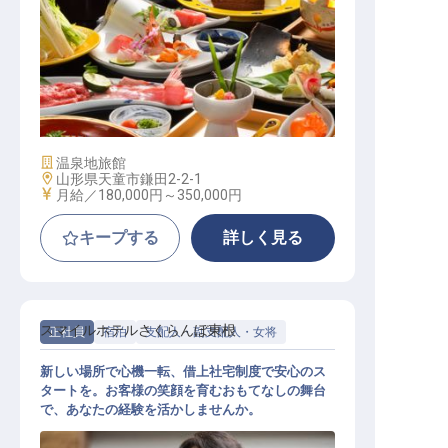
和食の調理スタッフ
施設業態
温泉地旅館
勤務地
山形県天童市鎌田2-2-1
給与
月給／180,000円～
350,000円
キープする
詳しく見る
スマイルホテルさくらんぼ東根
正社員
宿泊
支配人・副支配人・女将
新しい場所で心機一転、借上社宅制度で安心のス
タートを。お客様の笑顔を育むおもてなしの舞台
で、あなたの経験を活かしませんか。