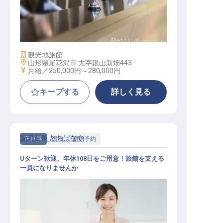
フロント係
施設業態
観光地旅館
勤務地
山形県尾花沢市 大字銀山新畑443
給与
月給／250,000円～
280,000円
キープする
詳しく見る
温海温泉 たちばなや
正社員
宿泊
宿泊予約
Uターン歓迎、年休108日をご用意！旅館を支える
一員になりませんか