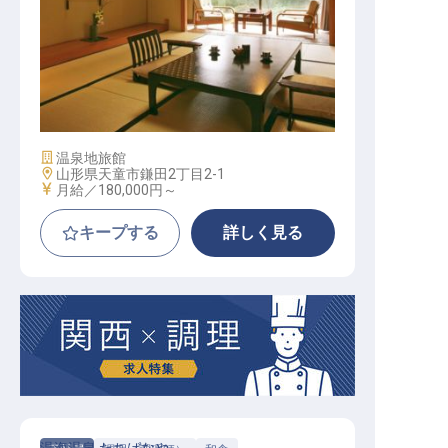
客室係
施設業態
温泉地旅館
勤務地
山形県天童市鎌田2丁目2-1
給与
月給／180,000円～
キープする
詳しく見る