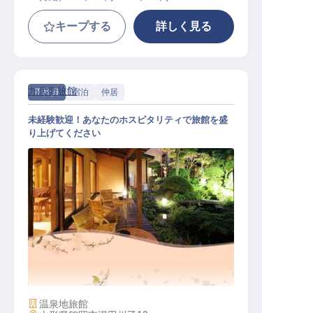
キープする
詳しく見る
九兵衛旅館
正社員
宿泊
仲居
未経験歓迎！あなたのホスピタリティで旅館を盛
り上げてください
仲居
施設業態
温泉地旅館