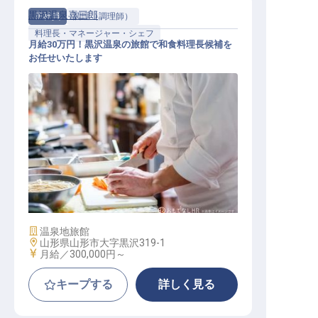
黒沢温泉喜三郎
正社員
調理（調理師）
料理長・マネージャー・シェフ
月給30万円！黒沢温泉の旅館で和食料理長候補を
お任せいたします
料理長・マネージャー・シェフ / 正
社員
施設業態
温泉地旅館
勤務地
山形県山形市大字黒沢319-1
給与
月給／300,000円～
キープする
詳しく見る