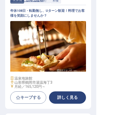
温海温泉 たちばなや
正社員
調理（調理師）
和食
年休108日・転勤無し、Uターン歓迎！料理でお客
様を笑顔にしませんか？
和食 / 正社員
施設業態
温泉地旅館
勤務地
山形県鶴岡市湯温海丁3
給与
月給／165,120円～
キープする
詳しく見る