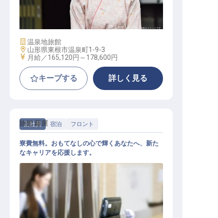
接客係・フロント係
施設業態
温泉地旅館
勤務地
山形県東根市温泉町1-9-3
給与
月給／165,120円～
178,600円
キープする
詳しく見る
旅館 藤屋
正社員
宿泊
フロント
寮費無料。おもてなしの心で輝くあなたへ、新た
なキャリアを応援します。