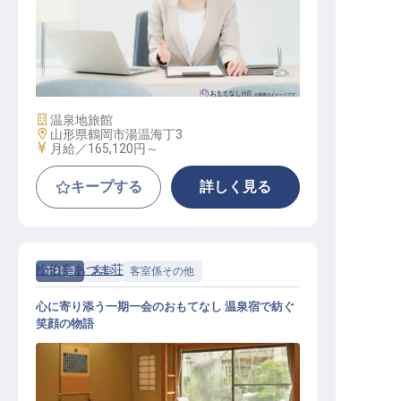
宿泊予約 / 正社員
施設業態
温泉地旅館
勤務地
山形県鶴岡市湯温海丁3
給与
月給／165,120円～
キープする
詳しく見る
松伯亭あづま荘
正社員
客室
客室係その他
心に寄り添う一期一会のおもてなし 温泉宿で紡ぐ
笑顔の物語