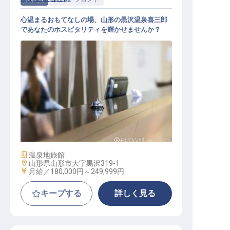
心温まるおもてなしの場、山形の黒沢温泉喜三郎
であなたのホスピタリティを輝かせませんか？
フロントスタッフ
施設業態
温泉地旅館
勤務地
山形県山形市大字黒沢319-1
給与
月給／180,000円～
249,999円
キープする
詳しく見る