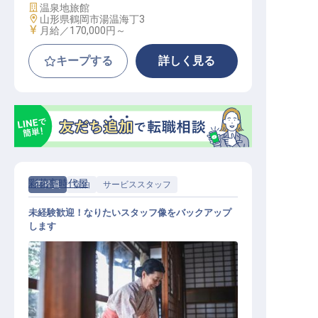
施設業態
温泉地旅館
勤務地
山形県鶴岡市湯温海丁3
給与
月給／170,000円～
キープする
詳しく見る
彩花亭時代屋
正社員
宿泊
サービススタッフ
未経験歓迎！なりたいスタッフ像をバックアップ
します