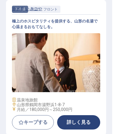
游水亭 いさごや
正社員
宿泊
フロント
極上のホスピタリティを提供する、山形の名湯で
心温まるおもてなしを。
旅館の接客スタッフ
施設業態
温泉地旅館
勤務地
山形県鶴岡市湯野浜1-8-7
給与
月給／180,000円～
250,000円
キープする
詳しく見る