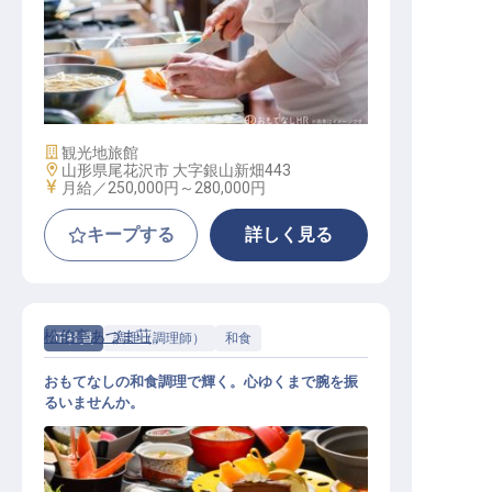
料理人
施設業態
観光地旅館
勤務地
山形県尾花沢市 大字銀山新畑443
給与
月給／250,000円～
280,000円
キープする
詳しく見る
松伯亭あづま荘
正社員
調理（調理師）
和食
おもてなしの和食調理で輝く。心ゆくまで腕を振
るいませんか。