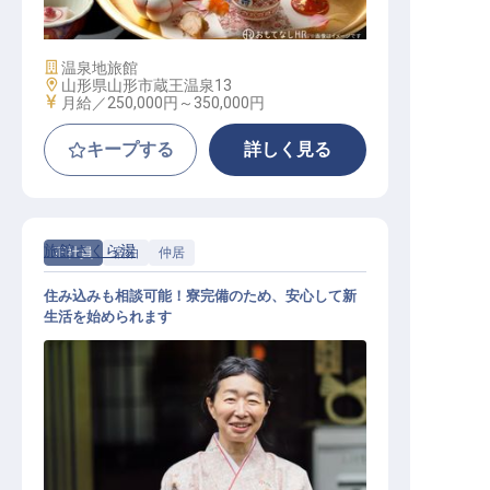
施設業態
温泉地旅館
勤務地
山形県山形市蔵王温泉13
給与
月給／250,000円～
350,000円
キープする
詳しく見る
旅館さくら湯
正社員
宿泊
仲居
住み込みも相談可能！寮完備のため、安心して新
生活を始められます