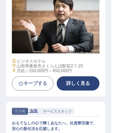
ホテル副支配人・マネージャー候補
施設業態
ビジネスホテル
勤務地
山形県東根市さくらんぼ駅前2-1-25
給与
月給／250,000円～
450,000円
キープする
詳しく見る
日本の宿 古窯
正社員
宿泊
サービススタッフ
おもてなしの心で輝くあなたへ。社員寮完備で、
安心の新生活を応援します。