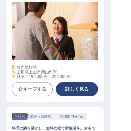
接客スタッフ
施設業態
観光地旅館
勤務地
山形県上山市葉山5-20
給与
月給／190,000円～
220,000円
キープする
詳しく見る
旅館 藤屋
正社員
調理（調理師）
調理部門その他
料理の腕を活かし、無料の寮で新生活を。おもて