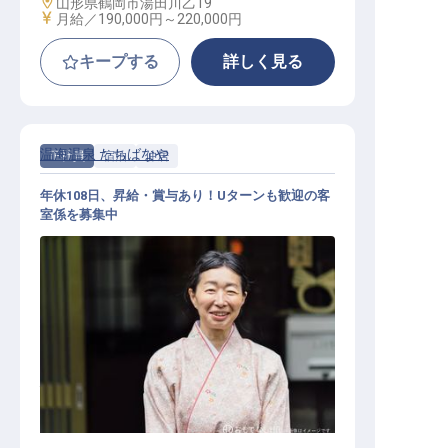
勤務地
山形県鶴岡市湯田川乙19
給与
月給／190,000円～
220,000円
キープする
詳しく見る
温海温泉 たちばなや
正社員
宿泊
仲居
年休108日、昇給・賞与あり！Uターンも歓迎の客
室係を募集中
仲居 / 正社員