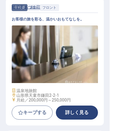
松伯亭あづま荘
正社員
宿泊
フロント
お客様の旅を彩る、温かいおもてなしを。
フロントスタッフ
施設業態
温泉地旅館
勤務地
山形県天童市鎌田2-2-1
給与
月給／200,000円～
250,000円
キープする
詳しく見る