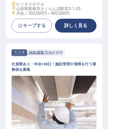
施設業態
ビジネスホテル
勤務地
山形県東根市さくらんぼ駅前2-1-25
給与
月給／350,000円～
400,000円
キープする
詳しく見る
温海温泉 たちばなや
正社員
施設管理
施設管理
社員寮あり・年休108日！施設管理や清掃を行う業
務係を募集
施設管理 / 正社員