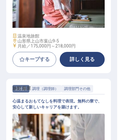
一般接客サービス
施設業態
温泉地旅館
勤務地
山形県上山市葉山9-5
給与
月給／175,000円～
218,000円
キープする
詳しく見る
旅館 藤屋
正社員
調理（調理師）
調理部門その他
心温まるおもてなしを料理で表現。無料の寮で、
安心して新しいキャリアを築けます。