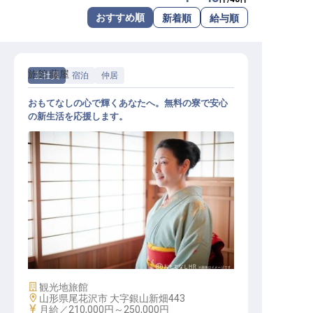
転職サポートに申し込む
おすすめ順
新着順
給与順
無料
採用をお考えの企業様へ
旅館 藤屋
正社員
宿泊
仲居
おもてなしの心で輝くあなたへ。無料の寮で安心
の新生活を応援します。
客室係ルーム
施設業態
観光地旅館
勤務地
山形県尾花沢市 大字銀山新畑443
給与
月給／210,000円～
250,000円