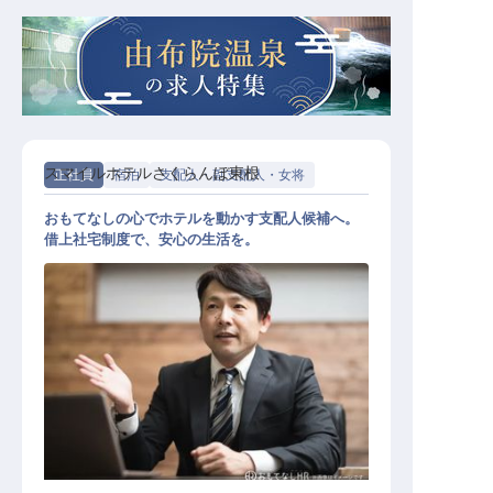
スマイルホテルさくらんぼ東根
正社員
宿泊
支配人・副支配人・女将
おもてなしの心でホテルを動かす支配人候補へ。
借上社宅制度で、安心の生活を。
支配人候補