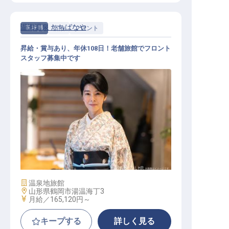
温海温泉 たちばなや
正社員
宿泊
フロント
昇給・賞与あり、年休108日！老舗旅館でフロント
スタッフ募集中です
フロント / 正社員
施設業態
温泉地旅館
勤務地
山形県鶴岡市湯温海丁3
給与
月給／165,120円～
キープする
詳しく見る