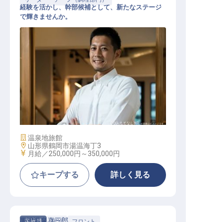
経験を活かし、幹部候補として、新たなステージ
で輝きませんか。
調理 幹部候補
施設業態
温泉地旅館
勤務地
山形県鶴岡市湯温海丁3
給与
月給／250,000円～
350,000円
キープする
詳しく見る
黒沢温泉喜三郎
正社員
宿泊
フロント