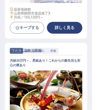
施設業態
温泉地旅館
勤務地
山形県鶴岡市湯温海丁3
給与
月給／165,120円～
キープする
詳しく見る
山形蔵王温泉 吉田屋
正社員
調理（調理師）
和食
月給25万円～、昇給あり！これからの新生活も安
心の寮あり
和食調理