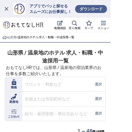
アプリでパッと探せる
ダウンロード
スムーズにお仕事探し！
ログイン
求人検索
転職相談
キープ
メニュー
求人・施設を探す
山形県
温泉地のホテル 求人・転職・中途採用一覧
キープした求人
山形県 / 温泉地のホテル 求人・転職・中
途採用一覧
就職・転職 合同説明会
おもてなしHRでは、山形県 / 温泉地の宿泊業界のお
仕事を多数ご紹介いたします。
おもてなしHRについて
フロント・料飲など
選択
職種
ご利用の流れ
全国または市区町村など
選択
勤務地
よくある質問
給与・雇用形態・寮社宅あり など
選択
ホテル・宿泊業界情報コラム
こだわり
1 ~ 48
件/
48
件