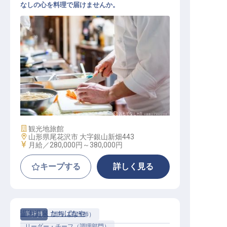
なしの心を料理で届けませんか。
料理人
施設業態
観光地旅館
勤務地
山形県尾花沢市 大字銀山新畑443
給与
月給／280,000円～
380,000円
キープする
詳しく見る
温海温泉 たちばなや
正社員
調理（調理師）
リーダー・チーフ（調理部門）