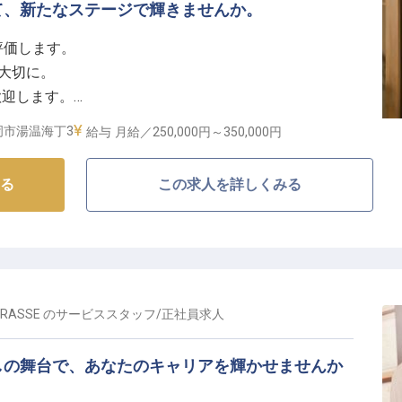
て、新たなステージで輝きませんか。
評価します。
も大切に。
歓迎します。
るう幹部候補。
岡市湯温海丁3
給与
月給／250,000円～
350,000円
るお料理を】
る
この求人を詳しくみる
別な時間を提供するため、お料理にも深いおもてなしの
かし、見た目にも美しい一皿一皿は、お客様の旅の思い
んだ恵みを大切にし、五感で味わう喜びを追求。あなた
様に感動と笑顔をお届けください。
していきましょう。
RRASSE
の
サービススタッフ
/
正社員
求人
る働きやすい環境】
しの舞台で、あなたのキャリアを輝かせませんか
付け、そして仕入れやメニュー開発まで、幅広い業務に