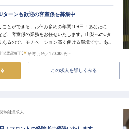
！Uターンも歓迎の客室係を募集中
ことができる、お休み多めの年間108日！あなたに
など、客室係の業務をお任せいたします。山梨へのUタ
りあるので、モチベーション高く働ける環境です。あつ
のある大浴場と温泉露天風呂が自慢の旅館です。海や山
岡市湯温海丁3
給与
月給／170,000円～
理長がひと手間かけたお料理は、お客様に好評です。※
情報です
る
この求人を詳しくみる
契約社員
求人
5日！フロントの経験者は優遇いたします