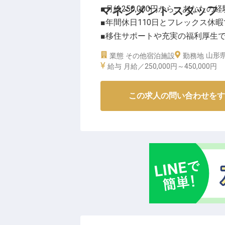
■月給250,000円から、あなた
マネジメント スタッフ
■年間休日110日とフレックス休
■移住サポートや充実の福利厚生
■お客様の心に残るおもてなしを
山形県
業態
その他宿泊施設
勤務地
給与
月給／250,000円～
450,000円
ーー【水田に囲まれた癒しの空間
山形県鶴岡市の豊かな自然に囲ま
この求人の問い合わせをす
ています。
水田の風景が織りなす美しいロケ
いただけるよう、細やかな気配り
お客様一人ひとりの滞在が忘れら
んでいます。
ーー【成長を実感できる環境で、
当施設では、マネジメントスタッ
に携わっていただきます。