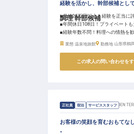
経験を活かし、幹部候補とし
■月給25万円以上！経験を正当に
調理 幹部候補
■年間休日108日！プライベート
■経験年数不問！料理への情熱を
■仕入れやメニュー開発で腕を振
山形県鶴
業態
温泉地旅館
勤務地
ーー【お客様の旅を彩る、心温ま
この求人の問い合わせをす
当施設では、お客様の心に残る特
心を込めています。旬の食材を活
出をより豊かに彩ります。
温泉地ならではの豊かな自然が育
の培ってきた技術と感性で、お客
共に、記憶に残る美食体験を創造
求人情報：
SHONAI HOTEL SUIDEN TE
正社員
宿泊
サービススタッフ
ーー【キャリアを築き、成長でき
お客様の笑顔を育むおもてな
幹部候補として、仕込みから盛り
。