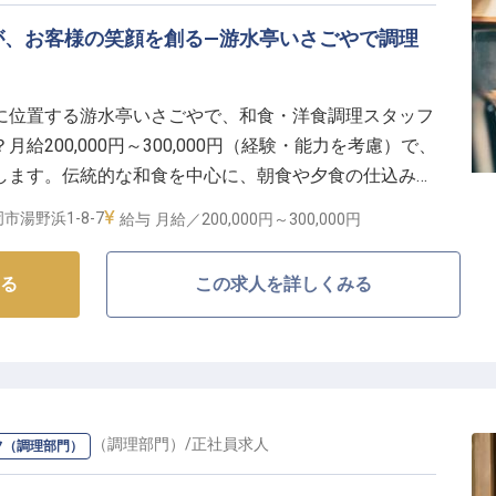
が、お客様の笑顔を創る—游水亭いさごやで調理
に位置する游水亭いさごやで、和食・洋食調理スタッフ
200,000円～300,000円（経験・能力を考慮）で、
します。伝統的な和食を中心に、朝食や夕食の仕込みか
お客様に心温まるお膳を提供します。あなたのホスピタ
市湯野浜1-8-7
給与
月給／200,000円～
300,000円
たちと一緒に形にしましょう。
る
この求人を詳しくみる
ダー・チーフ（調理部門）
/
正社員
求人
フ（調理部門）