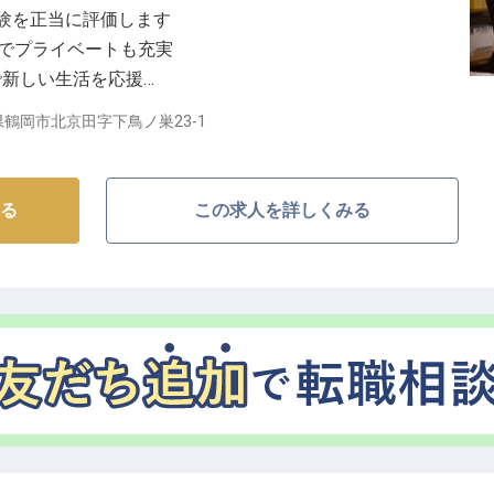
の経験を正当に評価します
暇でプライベートも充実
で新しい生活を応援
企画・実行するやりがい
鶴岡市北京田字下鳥ノ巣23-1
で、心温まるおもてなしを】
れた当施設は、お客様に非日常の安らぎと感動を提供し
る
この求人を詳しくみる
ーションで、訪れるすべての方に心からリラックスして
と温かい笑顔で最高のおもてなしを追求しています。
れない思い出となるよう、スタッフ一同、日々研鑽を積
あなたのキャリアを築く】
フとして、お客様対応からイベント企画まで幅広い業務