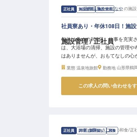
お客様の笑顔が直接見られるやり
求人情報：
温海温泉 たちばなや
の
施設
正社員
施設管理
施設管理
う。
社員寮あり・年休108日！施
ーー【充実の福利厚生とキャリア
当社では、働く皆様が安心して長
年休は多めの108日、仕事を充実
施設管理 / 正社員
す。
は、大浴場の清掃、施設の管理や
社会保険完備はもちろん、移住サ
はありませんが、おもてなしの心
温泉・フィットネスの無料利用や
ん社員寮もございます。「たちば
山形県鶴
業態
温泉地旅館
す。
勤務地
統とモダンが調和した館内、山形
研修制度や資格取得奨励で、あな
の求人は2023年4月18日時点の情
※2025年10月02日時点の情報です
この求人の問い合わせをす
求人情報：
游水亭 いさごや
の
和食
/
正
正社員
調理（調理師）
和食