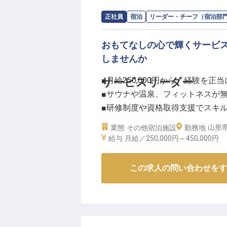
研修制度や資格取得奨励があり、
き方を応援しています。月給250
求人情報：
SHONAI HOTEL SUIDEN TE
正社員
宿泊
リーダー・チーフ（宿泊部
価。
年間休日110日とフレックス休暇
おもてなしの心で輝くサービ
長く安心して働ける環境です。
しませんか
※2025年10月02日時点の情報です
■月給250,000円から、経験を正
サービスリーダー
■サウナや温泉、フィットネスが
■研修制度や資格取得支援でスキ
■年間休日110日、プライベート
山形県
業態
その他宿泊施設
勤務地
給与
月給／250,000円～
450,000円
ーー【心温まるおもてなしを追求
サービスリーダーとして、お客様
この求人の問い合わせをす
仕事です。
接客業務からオーダーテイク、料
ストに応えるコンシェルジュ業務
てください。