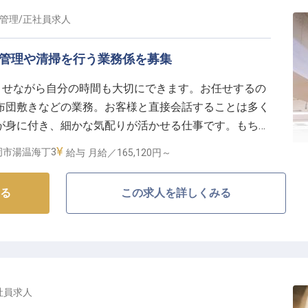
がいを日々感じながら、最高のサービスを提供しましょ
管理
/
正社員
求人
設管理や清掃を行う業務係を募集
を育む環境】
く活躍できるよう、充実した福利厚生をご用意していま
させながら自分の時間も大切にできます。お任せするの
布団敷きなどの業務。お客様と直接会話することは多く
ポートや確定拠出年金、副業も可能。さらに、サウナ・
が身に付き、細かな気配りが活かせる仕事です。もちろ
社員割引など、日々の生活を豊かにする特典も魅力で
なや」は、あつみ温泉内にある全78客室の老舗旅館。伝
岡市湯温海丁3
給与
月給／165,120円～
の旬の食材をふんだんに使用した食事が自慢です。※こ
たのキャリアアップを力強く支援します。
報です
る
この求人を詳しくみる
社員
求人