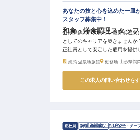
あなたの技と心を込めた一皿
スタッフ募集中！
和食・洋食調理スタッフ
山形県鶴岡市の美しい湯野浜温泉
としてのキャリアを築きませんか？月給
正社員として安定した雇用を提供
ら調理、盛り付けまでを担当し、
山形県鶴岡
業態
温泉地旅館
勤務地
リティ精神と料理への情熱を、私
※2025年10月23日時点の情報です
この求人の問い合わせをす
求人情報：
温海温泉 たちばなや
の
リー
正社員
調理（調理師）
リーダー・チー