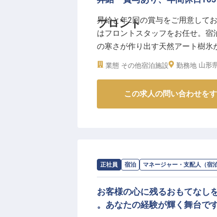
昇給と年2回の賞与をご用意して
フロント
はフロントスタッフをお任せ。宿
の寒さが作り出す天然アート樹氷
環境。「KKR蔵王白銀荘」は、
山形県
業態
その他宿泊施設
勤務地
る宿泊施設です。地場の素材を使
求人は2024年3月7日時点の情報
この求人の問い合わせをす
求人情報：
SHONAI HOTEL SUIDEN TE
正社員
宿泊
マネージャー・支配人（宿
お客様の心に残るおもてなし
。あなたの経験が輝く舞台で