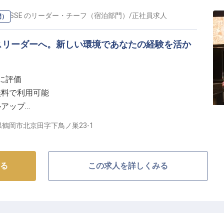
スキルアップを積極的に支援。副業も可能で、多様な働
,000円からスタートし、あなたの努力と成果を正当に評
RRASSE
の
リーダー・チーフ（宿泊部門）
/
正社員
求人
門）
で、仕事とプライベートのバランスも大切にしながら、
スリーダーへ。新しい環境であなたの経験を活か
当に評価
無料で利用可能
ルアップ
も充実できる
鶴岡市北京田字下鳥ノ巣23-1
するサービスリーダー】
一人ひとりに寄り添い、忘れられない滞在を演出するお
る
この求人を詳しくみる
理・ドリンクの提供はもちろん、お客様の特別なリクエ
まで、幅広い業務を通じて「おもてなしの心」を形にし