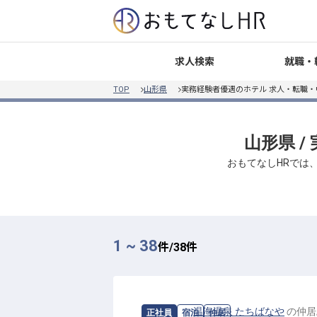
就職・
求人検索
TOP
山形県
実務経験者優遇のホテル 求人・転職・
山形県 
おもてなしHRでは
1 ~ 38
件/
38
件
求人情報：
温海温泉 たちばなや
の
仲居
正社員
宿泊
仲居