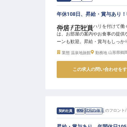
年休108日、昇給・賞与あり
オンとオフのメリハリを付けて働く
仲居 / 正社員
は、お部屋の案内やお食事の提供
ーンも歓迎。昇給・賞与もしっか
み温泉「たちばなや」は、開放感
山形県鶴
業態
温泉地旅館
勤務地
の旬の食材をふんだんに使い、料
この求人は2023年4月18日時点の
この求人の問い合わせをす
求人情報：
KKR蔵王白銀荘
の
フロント
/
契約社員
宿泊
フロント
昇給・賞与あり、年間休日10