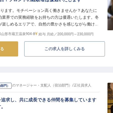
おります。モチベーション高く働きませんか？あなたに
泊業界での実務経験をお持ちの方は優遇いたします。冬
が楽しめるエリアで、自然の豊かさを感じながら働ける
国家公務員共済組合連合会が組合員の利用を目的に運営す
山形市蔵王温泉904-8
給与
月給／200,000円～
230,000円
用した郷土会席料理でおもてなしをしています。※この
です
る
この求人を詳しくみる
RRASSE
の
マネージャー・支配人（宿泊部門）
/
正社員
求人
泊部門）
を追求し、共に成長できる仲間を募集しています
す。