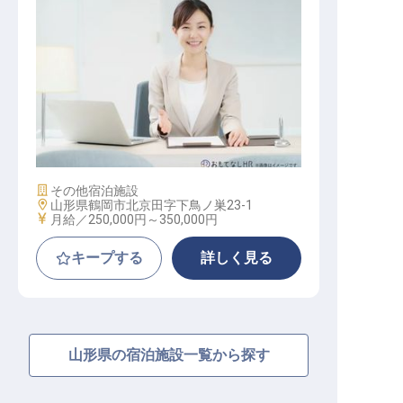
マーケティングコミュニケーション
施設業態
その他宿泊施設
勤務地
山形県鶴岡市北京田字下鳥ノ巣23-1
給与
月給／250,000円～
350,000円
キープする
詳しく見る
山形県の宿泊施設一覧から探す