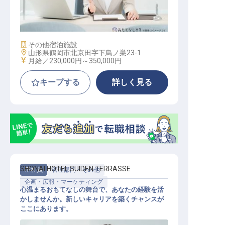
経理 / 総務 / 労務
施設業態
その他宿泊施設
勤務地
山形県鶴岡市北京田字下鳥ノ巣23-1
給与
月給／230,000円～
350,000円
キープする
詳しく見る
SHONAI HOTEL SUIDEN TERRASSE
正社員
管理部門・その他
企画・広報・マーケティング
心温まるおもてなしの舞台で、あなたの経験を活
かしませんか。新しいキャリアを築くチャンスが
ここにあります。