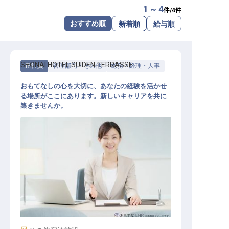
1 ~ 4
件/
4
件
転職サポートに申し込む
無料
おすすめ順
新着順
給与順
採用をお考えの企業様へ
SHONAI HOTEL SUIDEN TERRASSE
正社員
管理部門・その他
総務・経理・人事
おもてなしの心を大切に、あなたの経験を活かせ
る場所がここにあります。新しいキャリアを共に
築きませんか。
経理 / 総務 / 労務