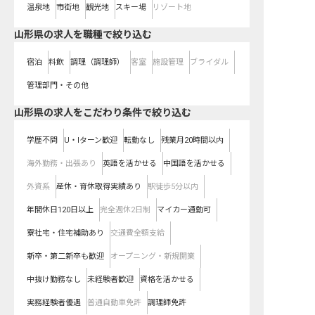
温泉地
市街地
観光地
スキー場
リゾート地
山形県の求人を職種で絞り込む
宿泊
料飲
調理（調理師）
客室
施設管理
ブライダル
管理部門・その他
山形県の求人をこだわり条件で絞り込む
学歴不問
U・Iターン歓迎
転勤なし
残業月20時間以内
海外勤務・出張あり
英語を活かせる
中国語を活かせる
外資系
産休・育休取得実績あり
駅徒歩5分以内
年間休日120日以上
完全週休2日制
マイカー通勤可
寮社宅・住宅補助あり
交通費全額支給
新卒・第二新卒も歓迎
オープニング・新規開業
中抜け勤務なし
未経験者歓迎
資格を活かせる
実務経験者優遇
普通自動車免許
調理師免許