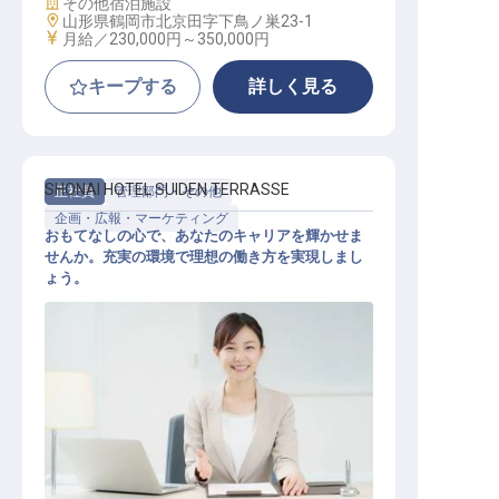
施設業態
その他宿泊施設
勤務地
山形県鶴岡市北京田字下鳥ノ巣23-1
給与
月給／230,000円～
350,000円
キープする
詳しく見る
SHONAI HOTEL SUIDEN TERRASSE
正社員
管理部門・その他
企画・広報・マーケティング
おもてなしの心で、あなたのキャリアを輝かせま
せんか。充実の環境で理想の働き方を実現しまし
ょう。
マーケティングコミュニケーション