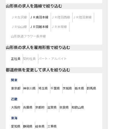
山形県
の求人を路線で絞り込む
ＪＲ左沢線
ＪＲ奥羽本線
ＪＲ陸羽西線
ＪＲ陸羽東線
ＪＲ仙山線
ＪＲ羽越本線
ＪＲ米坂線
山形鉄道フラワー長井線
山形県の求人を雇用形態で絞り込む
正社員
契約社員
パート・アルバイト
都道府県を変更して求人を絞り込む
関東
東京都
神奈川県
埼玉県
千葉県
茨城県
栃木県
群馬県
近畿
大阪府
兵庫県
京都府
滋賀県
奈良県
和歌山県
東海
愛知県
静岡県
岐阜県
三重県