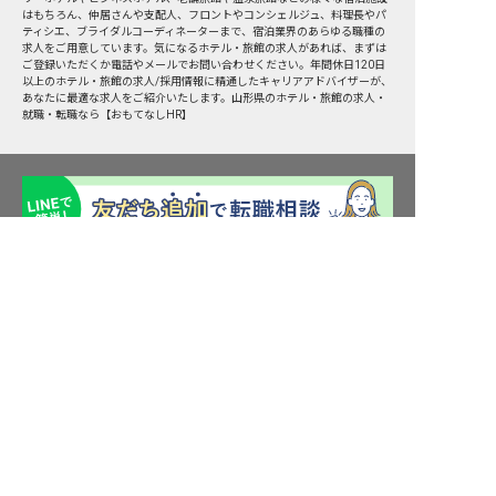
はもちろん、仲居さんや支配人、フロントやコンシェルジュ、料理長やパ
ティシエ、ブライダルコーディネーターまで、宿泊業界のあらゆる職種の
求人をご用意しています。気になるホテル・旅館の求人があれば、まずは
ご登録いただくか電話やメールでお問い合わせください。年間休日120日
以上のホテル・旅館の求人/採用情報に精通したキャリアアドバイザーが、
あなたに最適な求人をご紹介いたします。山形県のホテル・旅館の求人・
就職・転職なら【おもてなしHR】
求人を紹介してもらう
転職サポート申込み
求人検索
ホテル・宿泊業界情報コラム
転職マニュアル
おもてなしHRについて
採用ご担当者様へ
個人情報の取扱いについて
プライバシーポリシー
利用規約
退会手続き
運営会社
宿泊業界用語集