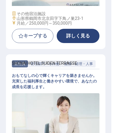
施設業態
その他宿泊施設
勤務地
山形県鶴岡市北京田字下鳥ノ巣23-1
給与
月給／250,000円～
350,000円
キープする
詳しく見る
SHONAI HOTEL SUIDEN TERRASSE
正社員
管理部門・その他
総務・経理・人事
おもてなしの心で輝くキャリアを築きませんか。
充実した福利厚生と働きやすい環境で、あなたの
成長を応援します。