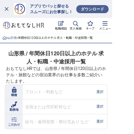
アプリでパッと探せる
ダウンロード
スムーズにお仕事探し！
ログイン
求人検索
転職相談
キープ
メニュー
求人・施設を探す
山形県
年間休日120日以上のホテル 求人・転職・中途採用一覧
キープした求人
山形県 / 年間休日120日以上のホテル 求
人・転職・中途採用一覧
就職・転職 合同説明会
おもてなしHRでは、山形県 / 年間休日120日以上のホ
テル・旅館などの宿泊業界のお仕事を多数ご紹介い
おもてなしHRについて
たします。
ご利用の流れ
フロント・料飲など
選択
職種
よくある質問
全国または市区町村など
選択
勤務地
ホテル・宿泊業界情報コラム
給与・雇用形態・寮社宅あり など
選択
こだわり