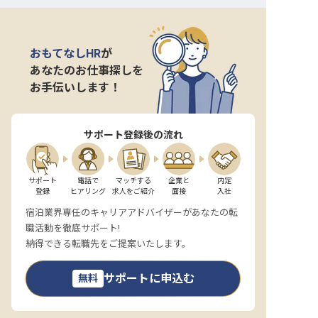
おもてなしHR
が
あなたのお仕事探しを
お手伝いします！
サポート登録後の流れ
サポート

電話で

マッチする

企業と

内定

登録
ヒアリング
求人をご紹介
面接
入社
宿泊業界専任のキャリアアドバイザーがあなたの転
職活動を徹底サポート!
納得できる転職先をご提案いたします。
サポートに申込む
無料