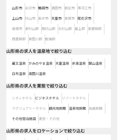
山形市
米沢市
鶴岡市
酒田市
新庄市
寒河江市
上山市
村山市
長井市
天童市
東根市
尾花沢市
南陽市
東村山郡
西村山郡
北村山郡
最上郡
東置賜郡
西置賜郡
東田川郡
飽海郡
山形県の求人を温泉地で絞り込む
蔵王温泉
かみのやま温泉
天童温泉
赤湯温泉
銀山温泉
白布温泉
湯田川温泉
山形県の求人を業態で絞り込む
シティホテル
ビジネスホテル
リゾートホテル
ラグジュアリーホテル
観光地旅館
温泉地旅館
高級旅館
その他宿泊施設
運営・その他
山形県の求人をロケーションで絞り込む