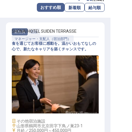
転職サポートに申し込む
おすすめ順
新着順
給与順
無料
採用をお考えの企業様へ
SHONAI HOTEL SUIDEN TERRASSE
正社員
宿泊
マネージャー・支配人（宿泊部門）
食を通じてお客様に感動を。温かいおもてなしの
心で、新たなキャリアを築くチャンスです。
マネジメント スタッフ
施設業態
その他宿泊施設
勤務地
山形県鶴岡市北京田字下鳥ノ巣23-1
給与
月給／250,000円～
450,000円