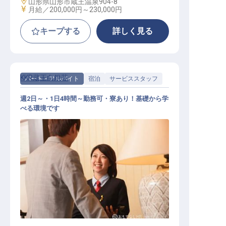
勤務地
山形県山形市蔵王温泉904-8
給与
月給／200,000円～
230,000円
キープする
詳しく見る
KKR蔵王白銀荘
パート・アルバイト
宿泊
サービススタッフ
週2日～・1日4時間～勤務可・寮あり！基礎から学
べる環境です
フロントスタッフ・食堂ホールスタ
ッフ・調理補助・客室清掃