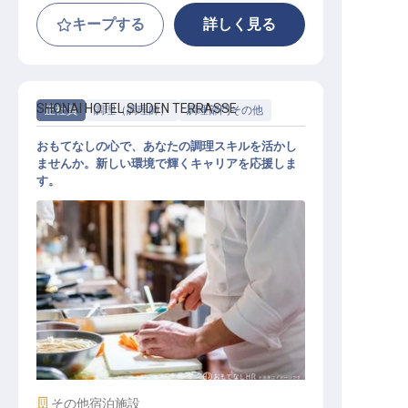
キープする
詳しく見る
SHONAI HOTEL SUIDEN TERRASSE
正社員
調理（調理師）
調理部門その他
おもてなしの心で、あなたの調理スキルを活かし
ませんか。新しい環境で輝くキャリアを応援しま
す。
調理スタッフ
施設業態
その他宿泊施設