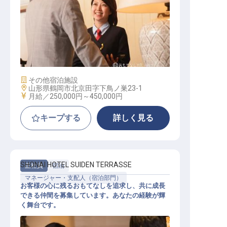
サービススタッフ
施設業態
その他宿泊施設
勤務地
山形県鶴岡市北京田字下鳥ノ巣23-1
給与
月給／250,000円～
450,000円
キープする
詳しく見る
SHONAI HOTEL SUIDEN TERRASSE
正社員
宿泊
マネージャー・支配人（宿泊部門）
お客様の心に残るおもてなしを追求し、共に成長
できる仲間を募集しています。あなたの経験が輝
く舞台です。