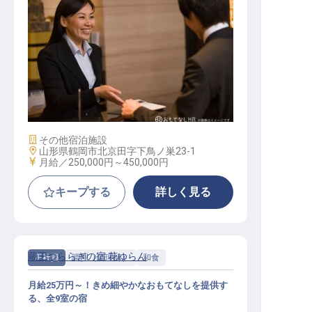
マネジメント スタッフ
施設業態
その他宿泊施設
勤務地
山形県鶴岡市北京田字下鳥ノ巣23-1
給与
月給／250,000円～
450,000円
キープする
詳しく見る
蔵王つららぎの宿 花ゆらん
正社員
調理（調理師）
和食
月給25万円～！きめ細やかなおもてなしを提供す
る、全9室の宿