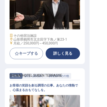
レセプションリーダー
施設業態
その他宿泊施設
勤務地
山形県鶴岡市北京田字下鳥ノ巣23-1
給与
月給／250,000円～
450,000円
キープする
詳しく見る
SHONAI HOTEL SUIDEN TERRASSE
正社員
調理（調理師）
調理部門その他
お客様の笑顔を創る調理の仕事。あなたの情熱で
、心温まるおもてなしを。