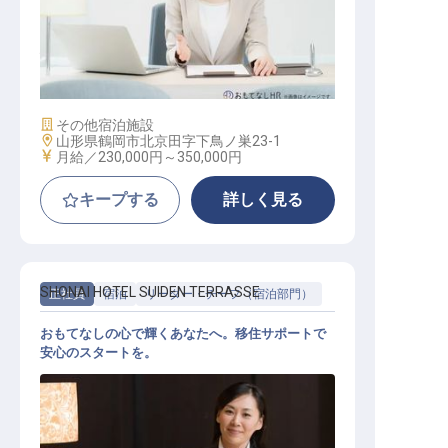
経理 / 総務 / 労務
施設業態
その他宿泊施設
勤務地
山形県鶴岡市北京田字下鳥ノ巣23-1
給与
月給／230,000円～
350,000円
キープする
詳しく見る
SHONAI HOTEL SUIDEN TERRASSE
正社員
宿泊
リーダー・チーフ（宿泊部門）
おもてなしの心で輝くあなたへ。移住サポートで
安心のスタートを。