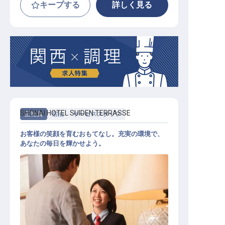
キープする
詳しく見る
SHONAI HOTEL SUIDEN TERRASSE
正社員
宿泊
サービススタッフ
お客様の笑顔を育むおもてなし。充実の環境で、
あなたの毎日を輝かせよう。