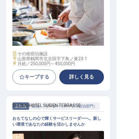
調理スタッフ
施設業態
その他宿泊施設
勤務地
山形県鶴岡市北京田字下鳥ノ巣23-1
給与
月給／250,000円～
450,000円
キープする
詳しく見る
SHONAI HOTEL SUIDEN TERRASSE
正社員
宿泊
リーダー・チーフ（宿泊部門）
おもてなしの心で輝くサービスリーダーへ。新し
い環境であなたの経験を活かしませんか