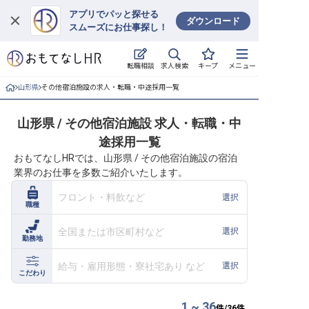
アプリでパッと探せる
ダウンロード
スムーズにお仕事探し！
ログイン
求人検索
転職相談
キープ
メニュー
求人・施設を探す
山形県
その他宿泊施設の求人・転職・中途採用一覧
キープした求人
山形県 / その他宿泊施設 求人・転職・中
途採用一覧
就職・転職 合同説明会
おもてなしHRでは、山形県 / その他宿泊施設の宿泊
業界のお仕事を多数ご紹介いたします。
おもてなしHRについて
フロント・料飲など
選択
職種
ご利用の流れ
全国または市区町村など
選択
勤務地
よくある質問
給与・雇用形態・寮社宅あり など
選択
ホテル・宿泊業界情報コラム
こだわり
1 ~ 36
件/
36
件