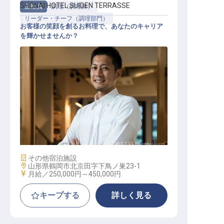
SHONAI HOTEL SUIDEN TERRASSE
正社員
調理（調理師）
リーダー・チーフ（調理部門）
お客様の笑顔を創るお料理で、あなたのキャリア
を輝かせませんか？
調理リーダー
施設業態
その他宿泊施設
勤務地
山形県鶴岡市北京田字下鳥ノ巣23-1
給与
月給／250,000円～
450,000円
キープする
詳しく見る