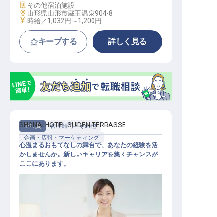
施設業態
その他宿泊施設
勤務地
山形県山形市蔵王温泉904-8
給与
時給／1,032円～
1,200円
キープする
詳しく見る
SHONAI HOTEL SUIDEN TERRASSE
正社員
管理部門・その他
企画・広報・マーケティング
心温まるおもてなしの舞台で、あなたの経験を活
かしませんか。新しいキャリアを築くチャンスが
ここにあります。