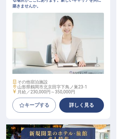
る場所がここにあります。新しいキャリアを共に
築きませんか。
経理 / 総務 / 労務
施設業態
その他宿泊施設
勤務地
山形県鶴岡市北京田字下鳥ノ巣23-1
給与
月給／230,000円～
350,000円
キープする
詳しく見る