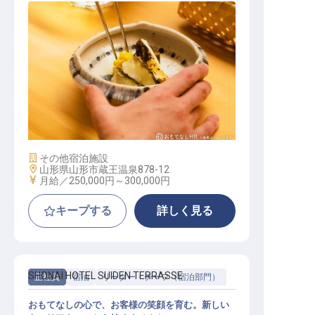
和食 / 正社員
施設業態
その他宿泊施設
勤務地
山形県山形市蔵王温泉878-12
給与
月給／250,000円～
300,000円
キープする
詳しく見る
SHONAI HOTEL SUIDEN TERRASSE
正社員
宿泊
リーダー・チーフ（宿泊部門）
おもてなしの心で、お客様の笑顔を育む。新しい