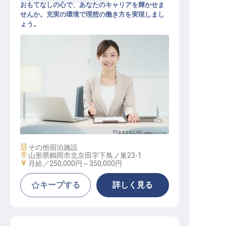
おもてなしの心で、あなたのキャリアを輝かせま
せんか。充実の環境で理想の働き方を実現しまし
ょう。
マーケティングコミュニケーション
施設業態
その他宿泊施設
勤務地
山形県鶴岡市北京田字下鳥ノ巣23-1
給与
月給／250,000円～
350,000円
キープする
詳しく見る