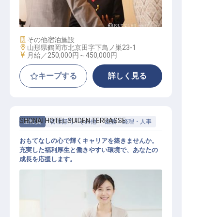
レセプションスタッフ
施設業態
その他宿泊施設
勤務地
山形県鶴岡市北京田字下鳥ノ巣23-1
給与
月給／250,000円～
450,000円
キープする
詳しく見る
SHONAI HOTEL SUIDEN TERRASSE
正社員
管理部門・その他
総務・経理・人事
おもてなしの心で輝くキャリアを築きませんか。
充実した福利厚生と働きやすい環境で、あなたの
成長を応援します。