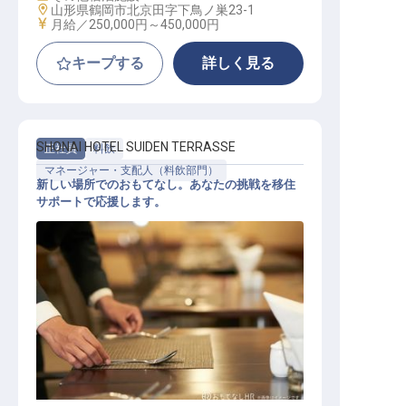
勤務地
山形県鶴岡市北京田字下鳥ノ巣23-1
給与
月給／250,000円～
450,000円
キープする
詳しく見る
SHONAI HOTEL SUIDEN TERRASSE
正社員
料飲
マネージャー・支配人（料飲部門）
新しい場所でのおもてなし。あなたの挑戦を移住
サポートで応援します。
マネジメント スタッフ