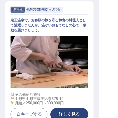
蔵王つららぎの宿 花ゆらん
正社員
調理（調理師）
和食
蔵王温泉で、お客様の旅を彩る和食の料理人とし
て活躍しませんか。温かいおもてなしの心で、感
動を届けましょう。
調理 （和食）
施設業態
その他宿泊施設
勤務地
山形県山形市蔵王温泉878-12
給与
月給／250,000円～
300,000円
キープする
詳しく見る