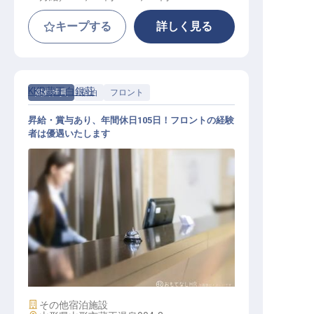
キープする
詳しく見る
KKR蔵王白銀荘
契約社員
宿泊
フロント
昇給・賞与あり、年間休日105日！フロントの経験
者は優遇いたします
フロント
施設業態
その他宿泊施設