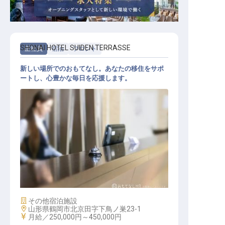
SHONAI HOTEL SUIDEN TERRASSE
正社員
宿泊
フロント
新しい場所でのおもてなし。あなたの移住をサポ
ートし、心豊かな毎日を応援します。
レセプションスタッフ
施設業態
その他宿泊施設
勤務地
山形県鶴岡市北京田字下鳥ノ巣23-1
給与
月給／250,000円～
450,000円