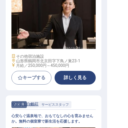
サービスリーダー
施設業態
その他宿泊施設
勤務地
山形県鶴岡市北京田字下鳥ノ巣23-1
給与
月給／250,000円～
450,000円
キープする
詳しく見る
KKR蔵王白銀荘
正社員
宿泊
サービススタッフ
心安らぐ温泉地で、おもてなしの心を育みません
か。無料の個室寮で新生活を応援します。