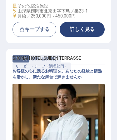
施設業態
その他宿泊施設
勤務地
山形県鶴岡市北京田字下鳥ノ巣23-1
給与
月給／250,000円～
450,000円
キープする
詳しく見る
SHONAI HOTEL SUIDEN TERRASSE
正社員
調理（調理師）
リーダー・チーフ（調理部門）
お客様の心に残るお料理を。あなたの経験と情熱
を活かし、新たな舞台で輝きませんか
調理リーダー