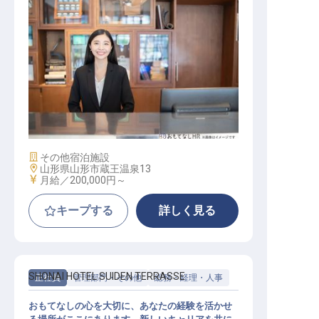
サービススタッフ
施設業態
その他宿泊施設
勤務地
山形県山形市蔵王温泉13
給与
月給／200,000円～
キープする
詳しく見る
SHONAI HOTEL SUIDEN TERRASSE
正社員
管理部門・その他
総務・経理・人事
おもてなしの心を大切に、あなたの経験を活かせ