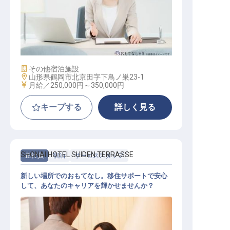
マーケティングコミュニケーション
施設業態
その他宿泊施設
勤務地
山形県鶴岡市北京田字下鳥ノ巣23-1
給与
月給／250,000円～
350,000円
キープする
詳しく見る
SHONAI HOTEL SUIDEN TERRASSE
正社員
宿泊
サービススタッフ
新しい場所でのおもてなし。移住サポートで安心
して、あなたのキャリアを輝かせませんか？