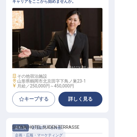
キャリアをここから始めませんか。
レセプションリーダー
施設業態
その他宿泊施設
勤務地
山形県鶴岡市北京田字下鳥ノ巣23-1
給与
月給／250,000円～
450,000円
キープする
詳しく見る
SHONAI HOTEL SUIDEN TERRASSE
正社員
管理部門・その他
企画・広報・マーケティング