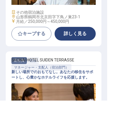
施設業態
その他宿泊施設
勤務地
山形県鶴岡市北京田字下鳥ノ巣23-1
給与
月給／250,000円～
450,000円
キープする
詳しく見る
SHONAI HOTEL SUIDEN TERRASSE
正社員
宿泊
マネージャー・支配人（宿泊部門）
新しい場所でのおもてなし。あなたの移住をサポ
ートし、心豊かなホテルライフを応援します。
山形県の求人を紹介してもらう