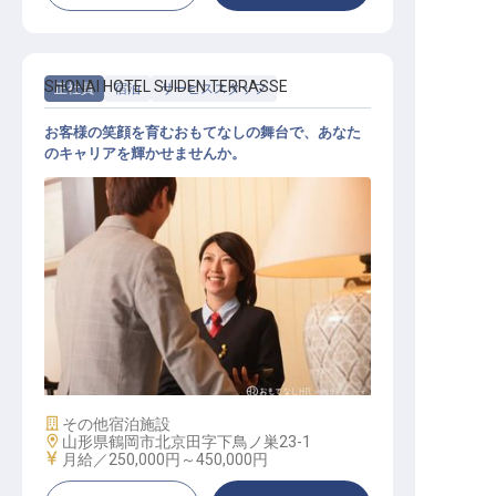
SHONAI HOTEL SUIDEN TERRASSE
正社員
宿泊
サービススタッフ
お客様の笑顔を育むおもてなしの舞台で、あなた
のキャリアを輝かせませんか。
サービススタッフ
施設業態
その他宿泊施設
勤務地
山形県鶴岡市北京田字下鳥ノ巣23-1
給与
月給／250,000円～
450,000円