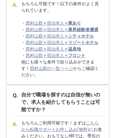
もちろん可能です！以下の条件がよく見
られています。
・
西村山郡 × 宿泊求人 ×
寮あり
・
西村山郡 × 宿泊求人 ×
業界経験者優遇
・
西村山郡 × 宿泊求人 ×
シティホテル
・
西村山郡 × 宿泊求人 ×
リゾートホテル
・
西村山郡 × 宿泊求人 ×
温泉地
・
西村山郡 × 宿泊求人 ×
フロント
他にも様々な条件で絞り込みができま
す！
西村山郡の一覧ページ
からご確認く
ださい。
自分で職場を探すのは自信が無いの
で、求人を紹介してもらうことは可
能ですか？
もちろんご利用可能です！まずは
こちら
から転職サポートお申し込み(無料)
にお進
みください。おもてなしHRでは、専任の