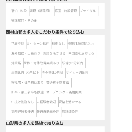
宿泊
料飲
調理（調理師）
客室
施設管理
ブライダル
管理部門・その他
西村山郡の求人をこだわり条件で絞り込む
学歴不問
U・Iターン歓迎
転勤なし
残業月20時間以内
海外勤務・出張あり
英語を活かせる
中国語を活かせる
外資系
産休・育休取得実績あり
駅徒歩5分以内
年間休日120日以上
完全週休2日制
マイカー通勤可
寮社宅・住宅補助あり
交通費全額支給
新卒・第二新卒も歓迎
オープニング・新規開業
中抜け勤務なし
未経験者歓迎
資格を活かせる
実務経験者優遇
普通自動車免許
調理師免許
山形県
の求人を路線で絞り込む