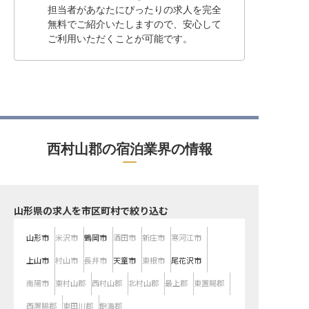
担当者があなたにぴったりの求人を完全
無料でご紹介いたしますので、安心して
ご利用いただくことが可能です。
西村山郡の宿泊業界の情報
山形県の求人を市区町村で絞り込む
山形市
米沢市
鶴岡市
酒田市
新庄市
寒河江市
上山市
村山市
長井市
天童市
東根市
尾花沢市
南陽市
東村山郡
西村山郡
北村山郡
最上郡
東置賜郡
西置賜郡
東田川郡
飽海郡