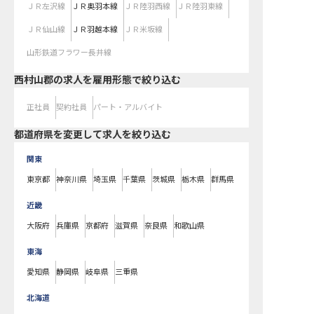
ＪＲ左沢線
ＪＲ奥羽本線
ＪＲ陸羽西線
ＪＲ陸羽東線
ＪＲ仙山線
ＪＲ羽越本線
ＪＲ米坂線
山形鉄道フラワー長井線
西村山郡の求人を雇用形態で絞り込む
正社員
契約社員
パート・アルバイト
都道府県を変更して求人を絞り込む
関東
東京都
神奈川県
埼玉県
千葉県
茨城県
栃木県
群馬県
近畿
大阪府
兵庫県
京都府
滋賀県
奈良県
和歌山県
東海
愛知県
静岡県
岐阜県
三重県
北海道