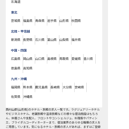
北海道
東北
宮城県
福島県
青森県
岩手県
山形県
秋田県
北陸・甲信越
新潟県
長野県
石川県
富山県
山梨県
福井県
中国・四国
広島県
岡山県
山口県
島根県
鳥取県
愛媛県
香川県
徳島県
高知県
九州・沖縄
福岡県
熊本県
鹿児島県
長崎県
大分県
宮崎県
佐賀県
沖縄県
西村山郡
(
山形県
)のホテル・旅館の求人一覧です。ラグジュアリーホテル
やビジネスホテル、老舗旅館や温泉旅館などの様々な宿泊施設はもちろ
ん、仲居さんや支配人、フロントやコンシェルジュ、料理長やパティシ
エ、ブライダルコーディネーターまで、宿泊業界のあらゆる職種の求人を
ご用意しています。気になるホテル・旅館の求人があれば、まずはご登録