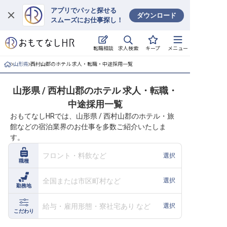
アプリでパッと探せる
ダウンロード
スムーズにお仕事探し！
ログイン
求人検索
転職相談
キープ
メニュー
求人・施設を探す
山形県
西村山郡のホテル 求人・転職・中途採用一覧
キープした求人
山形県 / 西村山郡のホテル 求人・転職・
中途採用一覧
就職・転職 合同説明会
おもてなしHRでは、山形県 / 西村山郡のホテル・旅
館などの宿泊業界のお仕事を多数ご紹介いたしま
おもてなしHRについて
す。
ご利用の流れ
フロント・料飲など
選択
職種
よくある質問
全国または市区町村など
選択
勤務地
ホテル・宿泊業界情報コラム
給与・雇用形態・寮社宅あり など
選択
こだわり