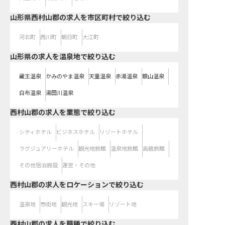
山形県西村山郡の求人を市区町村で絞り込む
河北町
西川町
朝日町
大江町
山形県の求人を温泉地で絞り込む
蔵王温泉
かみのやま温泉
天童温泉
赤湯温泉
銀山温泉
白布温泉
湯田川温泉
西村山郡の求人を業態で絞り込む
シティホテル
ビジネスホテル
リゾートホテル
ラグジュアリーホテル
観光地旅館
温泉地旅館
高級旅館
その他宿泊施設
運営・その他
西村山郡の求人をロケーションで絞り込む
温泉地
市街地
観光地
スキー場
リゾート地
西村山郡の求人を職種で絞り込む