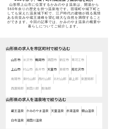
山形県上山市に位置するかみのやま温泉は、開湯から
560年余りの歴史を持つ温泉地です。宿場町や城下町と
しても栄えた温泉城下町で、江戸時代の建物が残る風情
ある街並みや蔵王連峰を望む雄大な自然を満喫すること
ができます。今回の記事では、かみのやま温泉の概要や
暮らしについてご紹介します。
山形県の求人を市区町村で絞り込む
山形市
米沢市
鶴岡市
酒田市
新庄市
寒河江市
上山市
村山市
長井市
天童市
東根市
尾花沢市
南陽市
東村山郡
西村山郡
北村山郡
最上郡
東置賜郡
西置賜郡
東田川郡
飽海郡
山形県の求人を温泉地で絞り込む
蔵王温泉
かみのやま温泉
天童温泉
赤湯温泉
銀山温泉
白布温泉
湯田川温泉