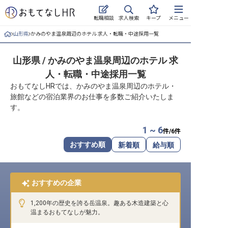
求人検索
転職相談
キープ
メニュー
山形県
かみのやま温泉周辺のホテル 求人・転職・中途採用一覧
ログイン
山形県 / かみのやま温泉周辺のホテル 求
求人・施設を探す
人・転職・中途採用一覧
キープした求人
おもてなしHRでは、かみのやま温泉周辺のホテル・
旅館などの宿泊業界のお仕事を多数ご紹介いたしま
す。
就職・転職 合同説明会
1 ~ 6
おもてなしHRについて
件/
6
件
おすすめ順
新着順
給与順
ご利用の流れ
よくある質問
おすすめの企業
ホテル・宿泊業界情報コラム
1,200年の歴史を誇る岳温泉。趣ある木造建築と心
温まるおもてなしが魅力。