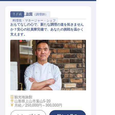
日本の宿 古窯
正社員
調理（調理師）
料理長・マネージャー・シェフ
おもてなしの心で、新たな調理の道を拓きません
か？安心の社員寮完備で、あなたの挑戦を温かく
支えます。
調理スタッフ／マネジメント経験優
遇
施設業態
観光地旅館
勤務地
山形県上山市葉山5-20
給与
月給／250,000円～
300,000円