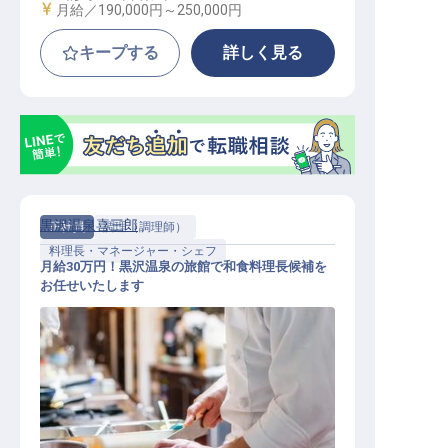
給与
月給／190,000円～
250,000円
キープする
詳しく見る
黒沢温泉喜三郎
正社員
調理（調理師）
料理長・マネージャー・シェフ
月給30万円！黒沢温泉の旅館で和食料理長候補を
お任せいたします
料理長・マネージャー・シェフ / 正