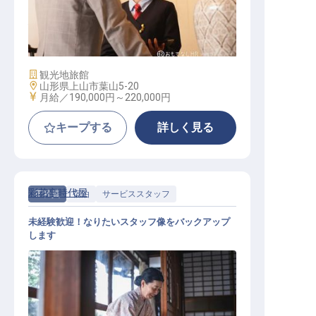
接客スタッフ
施設業態
観光地旅館
勤務地
山形県上山市葉山5-20
給与
月給／190,000円～
220,000円
キープする
詳しく見る
彩花亭時代屋
正社員
宿泊
サービススタッフ
未経験歓迎！なりたいスタッフ像をバックアップ
します