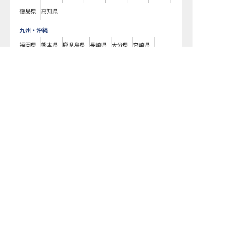
徳島県
高知県
九州・沖縄
福岡県
熊本県
鹿児島県
長崎県
大分県
宮崎県
かみのやま温泉周辺の
佐賀県
沖縄県
求人を紹介してもらう
山形県
かみのやま温泉周辺の求人情報ページです。おもてなしHRではかみ
のやま温泉の募集情報に精通したキャリアアドバイザーが、求人情報や転
職活動をサポートします。ホテル・旅館の求人・転職情報をお探しの方に
ピッタリです。ビジネスホテルや温泉旅館などかみのやま温泉で気になる
ホテル・旅館の求人があれば、電話やメールでお問い合わせください。ホ
テル・旅館の求人・就職・転職なら【おもてなしHR】