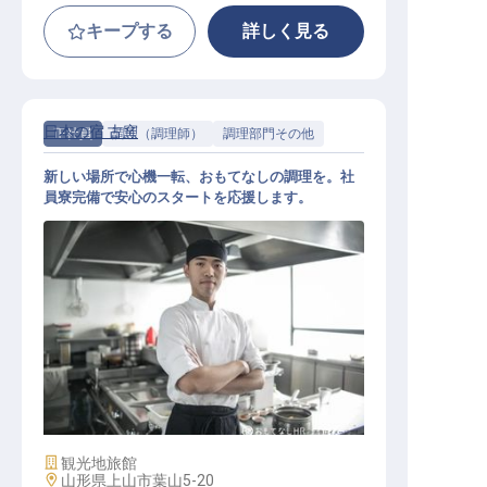
キープする
詳しく見る
日本の宿 古窯
正社員
調理（調理師）
調理部門その他
新しい場所で心機一転、おもてなしの調理を。社
員寮完備で安心のスタートを応援します。
調理
施設業態
観光地旅館
勤務地
山形県上山市葉山5-20