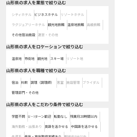
山形県の求人を業態で絞り込む
シティホテル
ビジネスホテル
リゾートホテル
ラグジュアリーホテル
観光地旅館
温泉地旅館
高級旅館
その他宿泊施設
運営・その他
山形県の求人をロケーションで絞り込む
温泉地
市街地
観光地
スキー場
リゾート地
山形県の求人を職種で絞り込む
宿泊
料飲
調理（調理師）
客室
施設管理
ブライダル
管理部門・その他
山形県の求人をこだわり条件で絞り込む
学歴不問
U・Iターン歓迎
転勤なし
残業月20時間以内
海外勤務・出張あり
英語を活かせる
中国語を活かせる
外資系
産休・育休取得実績あり
駅徒歩5分以内