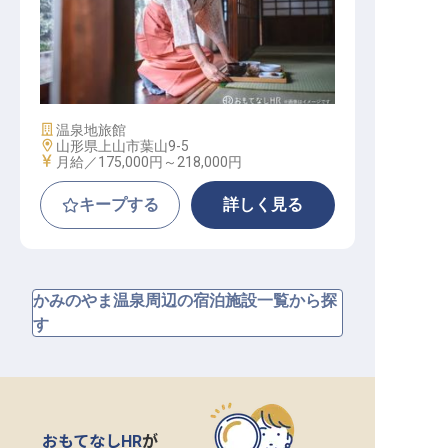
一般接客サービス
施設業態
温泉地旅館
勤務地
山形県上山市葉山9-5
給与
月給／175,000円～
218,000円
キープする
詳しく見る
かみのやま温泉周辺の宿泊施設一覧から探
す
おもてなしHR
が