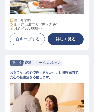
社員
施設業態
温泉地旅館
勤務地
山形県山形市大字黒沢319-1
給与
月給／300,000円～
キープする
詳しく見る
日本の宿 古窯
正社員
宿泊
サービススタッフ
おもてなしの心で輝くあなたへ。社員寮完備で、
安心の新生活を応援します。