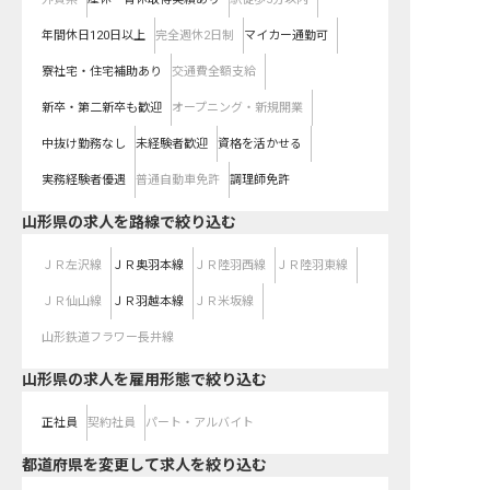
年間休日120日以上
完全週休2日制
マイカー通勤可
寮社宅・住宅補助あり
交通費全額支給
新卒・第二新卒も歓迎
オープニング・新規開業
中抜け勤務なし
未経験者歓迎
資格を活かせる
実務経験者優遇
普通自動車免許
調理師免許
山形県
の求人を路線で絞り込む
ＪＲ左沢線
ＪＲ奥羽本線
ＪＲ陸羽西線
ＪＲ陸羽東線
ＪＲ仙山線
ＪＲ羽越本線
ＪＲ米坂線
山形鉄道フラワー長井線
山形県の求人を雇用形態で絞り込む
正社員
契約社員
パート・アルバイト
都道府県を変更して求人を絞り込む