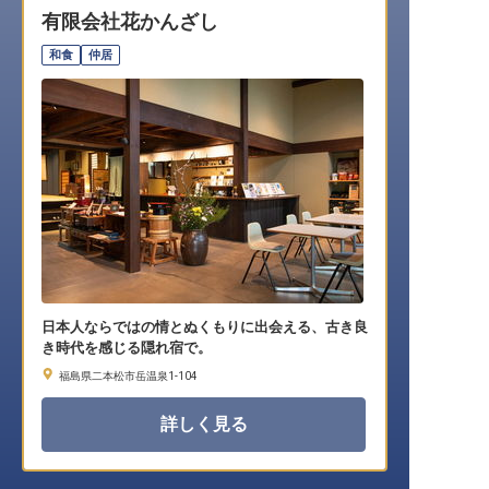
有限会社花かんざし
転職サポートに申し込む
無料
和食
仲居
採用をお考えの企業様へ
日本人ならではの情とぬくもりに出会える、古き良
き時代を感じる隠れ宿で。
福島県二本松市岳温泉1-104
詳しく見る