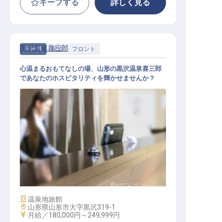
キープする
詳しく見る
黒沢温泉喜三郎
正社員
宿泊
フロント
心温まるおもてなしの場、山形の黒沢温泉喜三郎
であなたのホスピタリティを輝かせませんか？
フロントスタッフ
施設業態
温泉地旅館
勤務地
山形県山形市大字黒沢319-1
給与
月給／180,000円～
249,999円