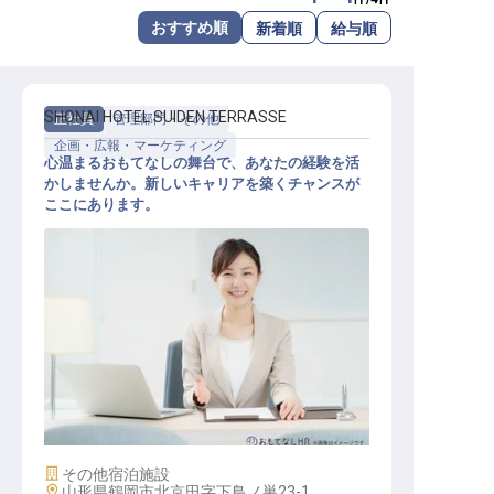
転職サポートに申し込む
おすすめ順
新着順
給与順
無料
採用をお考えの企業様へ
SHONAI HOTEL SUIDEN TERRASSE
正社員
管理部門・その他
企画・広報・マーケティング
心温まるおもてなしの舞台で、あなたの経験を活
かしませんか。新しいキャリアを築くチャンスが
ここにあります。
マーケティングコミュニケーション
施設業態
その他宿泊施設
勤務地
山形県鶴岡市北京田字下鳥ノ巣23-1