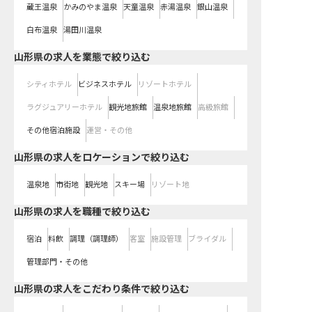
蔵王温泉
かみのやま温泉
天童温泉
赤湯温泉
銀山温泉
白布温泉
湯田川温泉
山形県の求人を業態で絞り込む
シティホテル
ビジネスホテル
リゾートホテル
ラグジュアリーホテル
観光地旅館
温泉地旅館
高級旅館
その他宿泊施設
運営・その他
山形県の求人をロケーションで絞り込む
温泉地
市街地
観光地
スキー場
リゾート地
山形県の求人を職種で絞り込む
宿泊
料飲
調理（調理師）
客室
施設管理
ブライダル
管理部門・その他
山形県の求人をこだわり条件で絞り込む