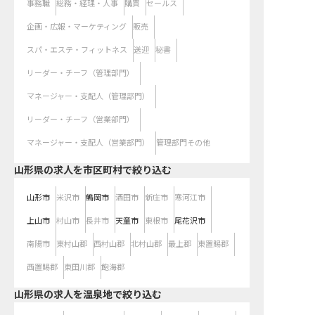
事務職
総務・経理・人事
購買
セールス
企画・広報・マーケティング
販売
スパ・エステ・フィットネス
送迎
秘書
リーダー・チーフ（管理部門）
マネージャー・支配人（管理部門）
リーダー・チーフ（営業部門）
マネージャー・支配人（営業部門）
管理部門その他
山形県の求人を市区町村で絞り込む
山形市
米沢市
鶴岡市
酒田市
新庄市
寒河江市
上山市
村山市
長井市
天童市
東根市
尾花沢市
南陽市
東村山郡
西村山郡
北村山郡
最上郡
東置賜郡
西置賜郡
東田川郡
飽海郡
山形県の求人を温泉地で絞り込む