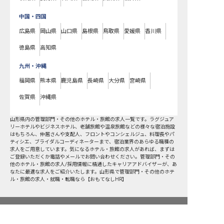
中国・四国
広島県
岡山県
山口県
島根県
鳥取県
愛媛県
香川県
徳島県
高知県
九州・沖縄
福岡県
熊本県
鹿児島県
長崎県
大分県
宮崎県
佐賀県
沖縄県
山形県
内の
管理部門・その他
のホテル・旅館の求人一覧です。ラグジュア
リーホテルやビジネスホテル、老舗旅館や温泉旅館などの様々な宿泊施設
はもちろん、仲居さんや支配人、フロントやコンシェルジュ、料理長やパ
ティシエ、ブライダルコーディネーターまで、宿泊業界のあらゆる職種の
求人をご用意しています。気になるホテル・旅館の求人があれば、まずは
ご登録いただくか電話やメールでお問い合わせください。管理部門・その
他のホテル・旅館の求人/採用情報に精通したキャリアアドバイザーが、あ
なたに最適な求人をご紹介いたします。山形県で管理部門・その他のホテ
ル・旅館の求人・就職・転職なら【おもてなしHR】
求人を紹介してもらう