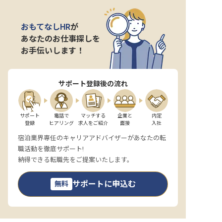
おもてなしHR
が
あなたのお仕事探しを
お手伝いします！
サポート登録後の流れ
サポート

電話で

マッチする

企業と

内定

登録
ヒアリング
求人をご紹介
面接
入社
宿泊業界専任のキャリアアドバイザーがあなたの転
職活動を徹底サポート!
納得できる転職先をご提案いたします。
サポートに申込む
無料