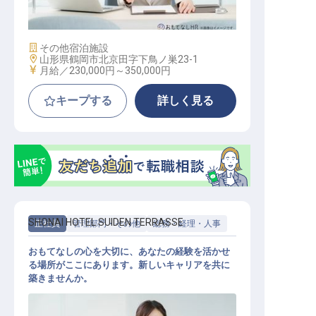
施設業態
その他宿泊施設
勤務地
山形県鶴岡市北京田字下鳥ノ巣23-1
給与
月給／230,000円～
350,000円
キープする
詳しく見る
SHONAI HOTEL SUIDEN TERRASSE
正社員
管理部門・その他
総務・経理・人事
おもてなしの心を大切に、あなたの経験を活かせ
る場所がここにあります。新しいキャリアを共に
築きませんか。