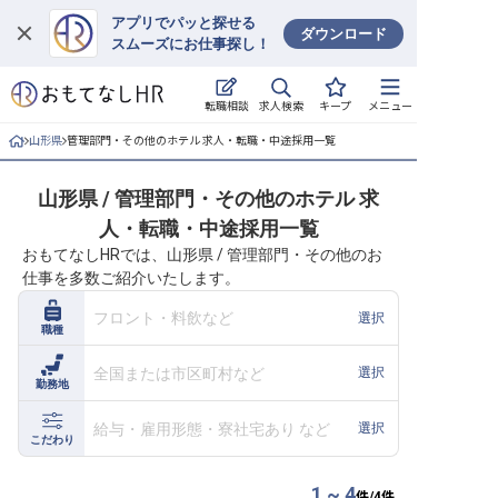
アプリでパッと探せる
ダウンロード
スムーズにお仕事探し！
ログイン
求人検索
転職相談
キープ
メニュー
求人・施設を探す
山形県
管理部門・その他のホテル 求人・転職・中途採用一覧
キープした求人
山形県 / 管理部門・その他のホテル 求
人・転職・中途採用一覧
就職・転職 合同説明会
おもてなしHRでは、山形県 / 管理部門・その他のお
仕事を多数ご紹介いたします。
おもてなしHRについて
フロント・料飲など
選択
職種
ご利用の流れ
全国または市区町村など
選択
勤務地
よくある質問
給与・雇用形態・寮社宅あり など
選択
ホテル・宿泊業界情報コラム
こだわり
1 ~ 4
件/
4
件