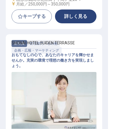
給与
月給／250,000円～
350,000円
キープする
詳しく見る
SHONAI HOTEL SUIDEN TERRASSE
正社員
管理部門・その他
企画・広報・マーケティング
おもてなしの心で、あなたのキャリアを輝かせま
せんか。充実の環境で理想の働き方を実現しまし
ょう。
マーケティングコミュニケーション