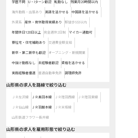
学歴不問
U・Iターン歓迎
転勤なし
残業月20時間以内
海外勤務・出張あり
英語を活かせる
中国語を活かせる
外資系
産休・育休取得実績あり
駅徒歩5分以内
年間休日120日以上
完全週休2日制
マイカー通勤可
寮社宅・住宅補助あり
交通費全額支給
新卒・第二新卒も歓迎
オープニング・新規開業
中抜け勤務なし
未経験者歓迎
資格を活かせる
実務経験者優遇
普通自動車免許
調理師免許
山形県
の求人を路線で絞り込む
ＪＲ左沢線
ＪＲ奥羽本線
ＪＲ陸羽西線
ＪＲ陸羽東線
ＪＲ仙山線
ＪＲ羽越本線
ＪＲ米坂線
山形鉄道フラワー長井線
山形県の求人を雇用形態で絞り込む