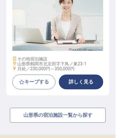
経理 / 総務 / 労務
施設業態
その他宿泊施設
勤務地
山形県鶴岡市北京田字下鳥ノ巣23-1
給与
月給／230,000円～
350,000円
キープする
詳しく見る
山形県の宿泊施設一覧から探す