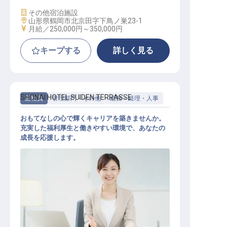
施設業態
その他宿泊施設
勤務地
山形県鶴岡市北京田字下鳥ノ巣23-1
給与
月給／250,000円～
350,000円
キープする
詳しく見る
SHONAI HOTEL SUIDEN TERRASSE
正社員
管理部門・その他
総務・経理・人事
おもてなしの心で輝くキャリアを築きませんか。
充実した福利厚生と働きやすい環境で、あなたの
成長を応援します。
経理 / 総務 / 労務