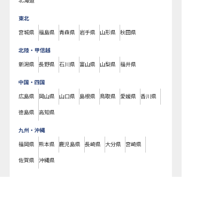
北海道
東北
宮城県
福島県
青森県
岩手県
山形県
秋田県
北陸・甲信越
新潟県
長野県
石川県
富山県
山梨県
福井県
中国・四国
広島県
岡山県
山口県
島根県
鳥取県
愛媛県
香川県
徳島県
高知県
九州・沖縄
福岡県
熊本県
鹿児島県
長崎県
大分県
宮崎県
佐賀県
沖縄県
山形県
の
市街地
のホテル・旅館の求人一覧です。ラグジュアリーホテルや
ビジネスホテル、老舗旅館や温泉旅館などの様々な宿泊施設はもちろん、
山形県の求人を紹介してもらう
仲居さんや支配人、フロントやコンシェルジュ、料理長やパティシエ、ブ
ライダルコーディネーターまで、宿泊業界のあらゆる職種の求人をご用意
しています。気になるホテル・旅館の求人があれば、まずはご登録いただ