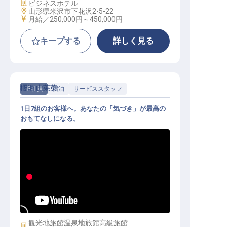
施設業態
ビジネスホテル
勤務地
山形県米沢市下花沢2-5-22
給与
月給／250,000円～
450,000円
キープする
詳しく見る
櫻湯 山茱萸
正社員
宿泊
サービススタッフ
1日7組のお客様へ。あなたの「気づき」が最高の
おもてなしになる。
サービススタッフ｜全7室の宿／年
休105日／月給22万〜／未経験可
観光地旅館
温泉地旅館
高級旅館
施設業態