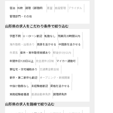
宿泊
料飲
調理（調理師）
客室
施設管理
ブライダル
管理部門・その他
山形県の求人をこだわり条件で絞り込む
学歴不問
U・Iターン歓迎
転勤なし
残業月20時間以内
海外勤務・出張あり
英語を活かせる
中国語を活かせる
外資系
産休・育休取得実績あり
駅徒歩5分以内
年間休日120日以上
完全週休2日制
マイカー通勤可
寮社宅・住宅補助あり
交通費全額支給
新卒・第二新卒も歓迎
オープニング・新規開業
中抜け勤務なし
未経験者歓迎
資格を活かせる
実務経験者優遇
普通自動車免許
調理師免許
山形県
の求人を路線で絞り込む