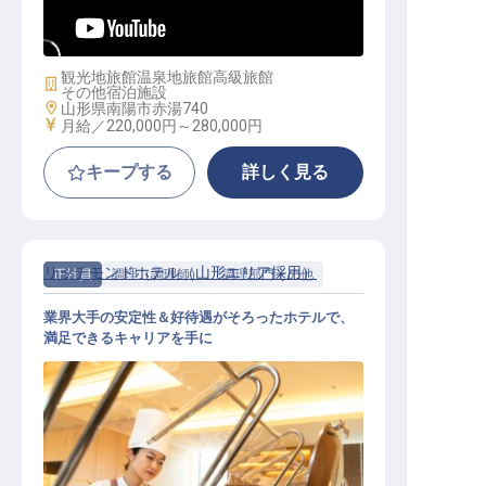
フロント｜7室の私邸／残業月20h／
月8,000円～の寮完備
観光地旅館
温泉地旅館
高級旅館
施設業態
その他宿泊施設
勤務地
山形県南陽市赤湯740
給与
月給／220,000円～
280,000円
キープする
詳しく見る
リッチモンドホテル（山形エリア採用）
正社員
調理（調理師）
調理部門その他
業界大手の安定性＆好待遇がそろったホテルで、
満足できるキャリアを手に