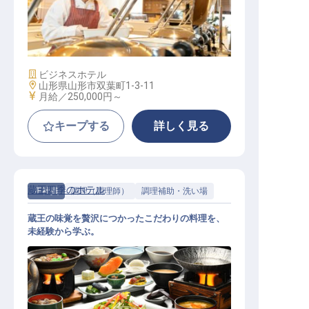
調理│月給25万～／年休116日／手当
充実／経験者優遇／多彩なキャリア
施設業態
ビジネスホテル
勤務地
山形県山形市双葉町1-3-11
給与
月給／250,000円～
キープする
詳しく見る
蔵王四季のホテル
正社員
調理（調理師）
調理補助・洗い場
蔵王の味覚を贅沢につかったこだわりの料理を、
未経験から学ぶ。