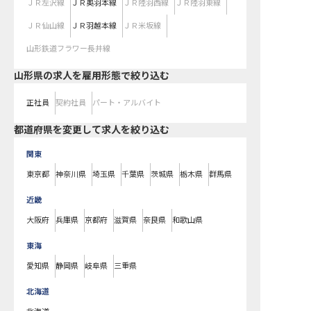
ＪＲ左沢線
ＪＲ奥羽本線
ＪＲ陸羽西線
ＪＲ陸羽東線
ＪＲ仙山線
ＪＲ羽越本線
ＪＲ米坂線
山形鉄道フラワー長井線
山形県の求人を雇用形態で絞り込む
正社員
契約社員
パート・アルバイト
都道府県を変更して求人を絞り込む
関東
東京都
神奈川県
埼玉県
千葉県
茨城県
栃木県
群馬県
近畿
大阪府
兵庫県
京都府
滋賀県
奈良県
和歌山県
東海
愛知県
静岡県
岐阜県
三重県
北海道