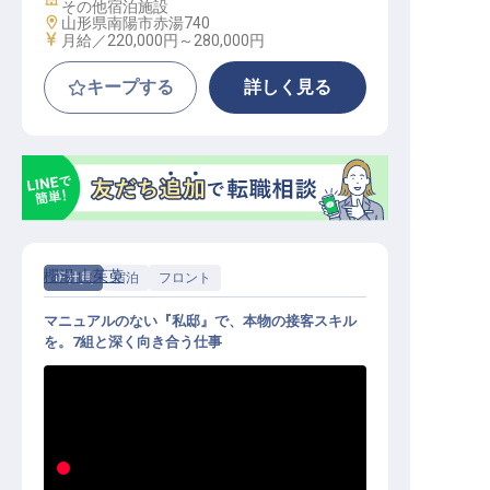
その他宿泊施設
勤務地
山形県南陽市赤湯740
給与
月給／220,000円～
280,000円
キープする
詳しく見る
櫻湯 山茱萸
正社員
宿泊
フロント
マニュアルのない『私邸』で、本物の接客スキル
を。7組と深く向き合う仕事