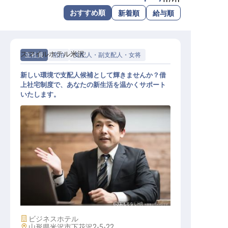
転職サポートに申し込む
おすすめ順
新着順
給与順
無料
採用をお考えの企業様へ
スマイルホテル米沢
正社員
宿泊
支配人・副支配人・女将
新しい環境で支配人候補として輝きませんか？借
上社宅制度で、あなたの新生活を温かくサポート
いたします。
支配人候補
施設業態
ビジネスホテル
勤務地
山形県米沢市下花沢2-5-22