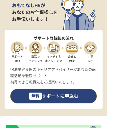
おもてなしHR
が
あなたのお仕事探しを
お手伝いします！
サポート登録後の流れ
サポート

電話で

マッチする

企業と

内定

登録
ヒアリング
求人をご紹介
面接
入社
宿泊業界専任のキャリアアドバイザーがあなたの転
職活動を徹底サポート!
納得できる転職先をご提案いたします。
サポートに申込む
無料