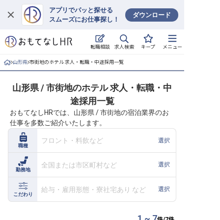
アプリでパッと探せる
ダウンロード
スムーズにお仕事探し！
ログイン
求人検索
転職相談
キープ
メニュー
求人・施設を探す
山形県
市街地のホテル 求人・転職・中途採用一覧
キープした求人
山形県 / 市街地のホテル 求人・転職・中
途採用一覧
就職・転職 合同説明会
おもてなしHRでは、山形県 / 市街地の宿泊業界のお
仕事を多数ご紹介いたします。
おもてなしHRについて
フロント・料飲など
選択
職種
ご利用の流れ
全国または市区町村など
選択
勤務地
よくある質問
給与・雇用形態・寮社宅あり など
選択
ホテル・宿泊業界情報コラム
こだわり
1 ~ 7
件/
7
件