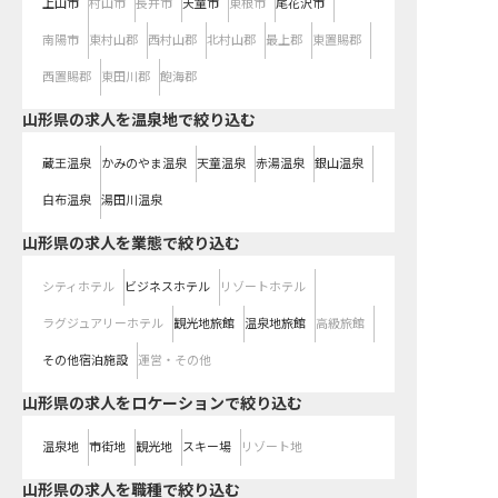
上山市
村山市
長井市
天童市
東根市
尾花沢市
南陽市
東村山郡
西村山郡
北村山郡
最上郡
東置賜郡
西置賜郡
東田川郡
飽海郡
山形県の求人を温泉地で絞り込む
蔵王温泉
かみのやま温泉
天童温泉
赤湯温泉
銀山温泉
白布温泉
湯田川温泉
山形県の求人を業態で絞り込む
シティホテル
ビジネスホテル
リゾートホテル
ラグジュアリーホテル
観光地旅館
温泉地旅館
高級旅館
その他宿泊施設
運営・その他
山形県の求人をロケーションで絞り込む
温泉地
市街地
観光地
スキー場
リゾート地
山形県の求人を職種で絞り込む