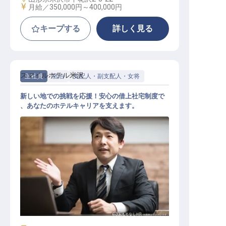
給与
月給／350,000円～
400,000円
キープする
詳しく見る
スマイルホテル米沢
正社員
宿泊
支配人・副支配人・女将
新しい地での挑戦を応援！安心の借上社宅制度で
、あなたのホテルキャリアを支えます。
ホテル副支配人・マネージャー候補