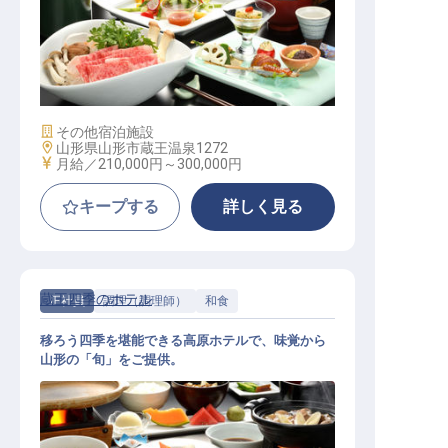
和食調理補助（個室寮あり／年間休
日105日／年6回の5～4連休あり）
施設業態
その他宿泊施設
勤務地
山形県山形市蔵王温泉1272
給与
月給／210,000円～
300,000円
キープする
詳しく見る
蔵王四季のホテル
正社員
調理（調理師）
和食
移ろう四季を堪能できる高原ホテルで、味覚から
山形の「旬」をご提供。