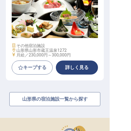
和食調理スタッフ（寮有／年間休日
105日／年6回の5～4連休あり）
施設業態
その他宿泊施設
勤務地
山形県山形市蔵王温泉1272
給与
月給／230,000円～
300,000円
キープする
詳しく見る
山形県の宿泊施設一覧から探す