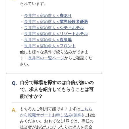
られています。
・
長井市 × 宿泊求人 ×
寮あり
・
長井市 × 宿泊求人 ×
業界経験者優遇
・
長井市 × 宿泊求人 ×
シティホテル
・
長井市 × 宿泊求人 ×
リゾートホテル
・
長井市 × 宿泊求人 ×
温泉地
・
長井市 × 宿泊求人 ×
フロント
他にも様々な条件で絞り込みができま
す！
長井市の一覧ページ
からご確認くだ
さい。
自分で職場を探すのは自信が無いの
で、求人を紹介してもらうことは可
能ですか？
もちろんご利用可能です！まずは
こちら
から転職サポートお申し込み(無料)
にお進
みください。おもてなしHRでは、専任の
担当者があなたにぴったりの求人を完全