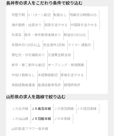
長井市の求人をこだわり条件で絞り込む
学歴不問
U・Iターン歓迎
転勤なし
残業月20時間以内
海外勤務・出張あり
英語を活かせる
中国語を活かせる
外資系
産休・育休取得実績あり
駅徒歩5分以内
年間休日120日以上
完全週休2日制
マイカー通勤可
寮社宅・住宅補助あり
交通費全額支給
新卒・第二新卒も歓迎
オープニング・新規開業
中抜け勤務なし
未経験者歓迎
資格を活かせる
実務経験者優遇
普通自動車免許
調理師免許
山形県
の求人を路線で絞り込む
ＪＲ左沢線
ＪＲ奥羽本線
ＪＲ陸羽西線
ＪＲ陸羽東線
ＪＲ仙山線
ＪＲ羽越本線
ＪＲ米坂線
山形鉄道フラワー長井線