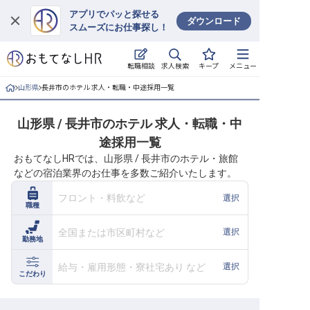
アプリでパッと探せる
ダウンロード
スムーズにお仕事探し！
ログイン
求人検索
転職相談
キープ
メニュー
求人・施設を探す
山形県
長井市のホテル 求人・転職・中途採用一覧
キープした求人
山形県 / 長井市のホテル 求人・転職・中
途採用一覧
就職・転職 合同説明会
おもてなしHRでは、山形県 / 長井市のホテル・旅館
などの宿泊業界のお仕事を多数ご紹介いたします。
おもてなしHRについて
フロント・料飲など
選択
職種
ご利用の流れ
全国または市区町村など
選択
勤務地
よくある質問
給与・雇用形態・寮社宅あり など
選択
ホテル・宿泊業界情報コラム
こだわり