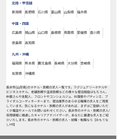
北陸・甲信越
新潟県
長野県
石川県
富山県
山梨県
福井県
中国・四国
広島県
岡山県
山口県
島根県
鳥取県
愛媛県
香川県
徳島県
高知県
九州・沖縄
福岡県
熊本県
鹿児島県
長崎県
大分県
宮崎県
佐賀県
沖縄県
長井市
(
山形県
)のホテル・旅館の求人一覧です。ラグジュアリーホテルや
ビジネスホテル、老舗旅館や温泉旅館などの様々な宿泊施設はもちろん、
仲居さんや支配人、フロントやコンシェルジュ、料理長やパティシエ、ブ
ライダルコーディネーターまで、宿泊業界のあらゆる職種の求人をご用意
しています。気になるホテル・旅館の求人があれば、まずはご登録いただ
くか電話やメールでお問い合わせください。長井市のホテル・旅館の求人/
採用情報に精通したキャリアアドバイザーが、あなたに最適な求人をご紹
介いたします。長井市のホテル・旅館の求人・就職・転職なら【おもてな
しHR】