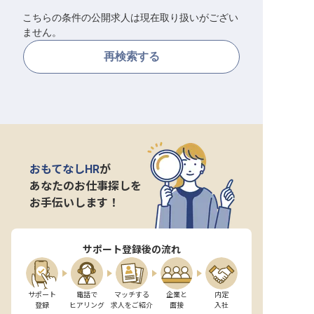
こちらの条件の公開求人は現在取り扱いがござい
転職サポートに申し込む
無料
ません。
再検索する
採用をお考えの企業様へ
おもてなしHR
が
あなたのお仕事探しを
お手伝いします！
サポート登録後の流れ
サポート

電話で

マッチする

企業と

内定

登録
ヒアリング
求人をご紹介
面接
入社