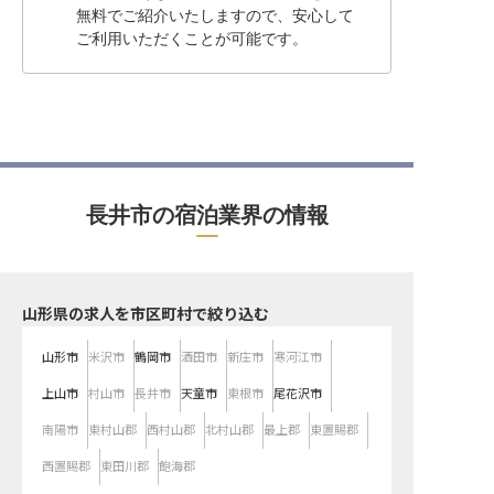
無料でご紹介いたしますので、安心して
ご利用いただくことが可能です。
長井市の宿泊業界の情報
山形県の求人を市区町村で絞り込む
山形市
米沢市
鶴岡市
酒田市
新庄市
寒河江市
上山市
村山市
長井市
天童市
東根市
尾花沢市
南陽市
東村山郡
西村山郡
北村山郡
最上郡
東置賜郡
西置賜郡
東田川郡
飽海郡