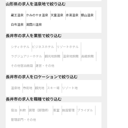
山形県の求人を温泉地で絞り込む
蔵王温泉
かみのやま温泉
天童温泉
赤湯温泉
銀山温泉
白布温泉
湯田川温泉
長井市の求人を業態で絞り込む
シティホテル
ビジネスホテル
リゾートホテル
ラグジュアリーホテル
観光地旅館
温泉地旅館
高級旅館
その他宿泊施設
運営・その他
長井市の求人をロケーションで絞り込む
温泉地
市街地
観光地
スキー場
リゾート地
長井市の求人を職種で絞り込む
宿泊
料飲
調理（調理師）
客室
施設管理
ブライダル
管理部門・その他