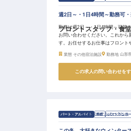
週2日～・1日4時間～勤務可
勤務は週2日～・1日4時間～可能
フロントスタッフ・食堂
お問い合わせください。これから
す。お任せするお仕事はフロント
ら接客を始めとした様々なスキル
山形県
業態
その他宿泊施設
勤務地
荘」にて、お客様の思い出に残る
の求人は2023年10月24日時点の
この求人の問い合わせをす
求人情報：
蔵王温泉ホテルオークヒル
パート・アルバイト
料飲
レストランサ
この冬、大好きなウィンター