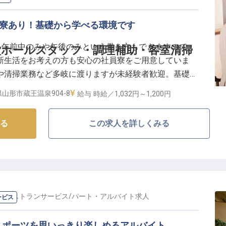
・寮あり！基礎から学べる環境です
！午前中のみや午後のみという働き方もできますので、
ホールスタッフ・調理補助・客室清掃
新生活をお考えの方も安心の社員寮をご用意していま
や清掃業務など多岐に渡りますが未経験者歓迎。基礎か
が身につく環境です。蔵王温泉のある「KKR蔵王白銀
山形市蔵王温泉904-8
給与
時給／1,032円～
1,200円
仕事をしてみませんか？ご応募お待ちしています。※こ
情報です
る
この求人を詳しくみる
の
レストランサービス
/
パート・アルバイト
求人
ービス
スポーツを思いっきり楽しめるアルバイト。