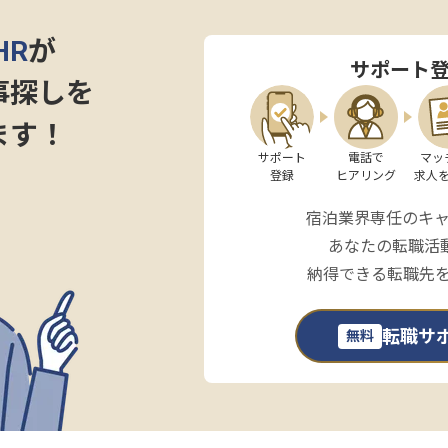
HR
が
サポート
事探しを
ます！
サポート

電話で

マッ
登録
ヒアリング
求人
宿泊業界専任のキ
あなたの転職活
納得できる転職先
転職サ
無料