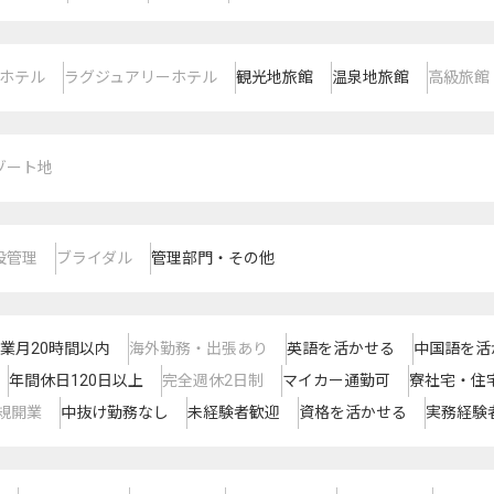
ホテル
ラグジュアリーホテル
観光地旅館
温泉地旅館
高級旅館
ゾート地
設管理
ブライダル
管理部門・その他
業月20時間以内
海外勤務・出張あり
英語を活かせる
中国語を活
年間休日120日以上
完全週休2日制
マイカー通勤可
寮社宅・住
規開業
中抜け勤務なし
未経験者歓迎
資格を活かせる
実務経験