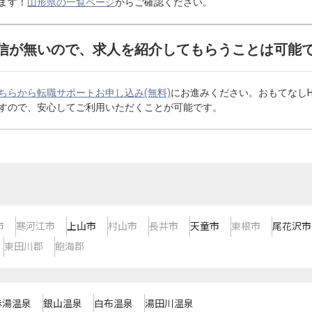
ます！
山形県の一覧ページ
からご確認ください。
信が無いので、求人を紹介してもらうことは可能
ちらから転職サポートお申し込み(無料)
にお進みください。おもてなし
すので、安心してご利用いただくことが可能です。
市
寒河江市
上山市
村山市
長井市
天童市
東根市
尾花沢市
東田川郡
飽海郡
赤湯温泉
銀山温泉
白布温泉
湯田川温泉