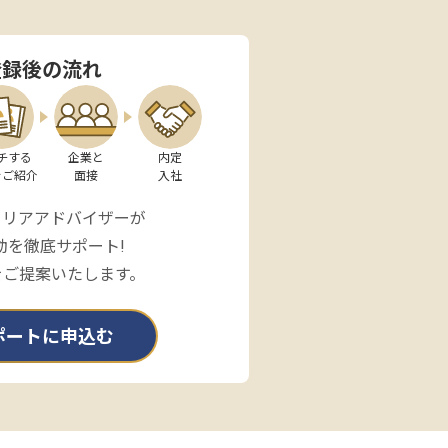
登録後の流れ
チする

企業と

内定

をご紹介
面接
入社
ャリアアドバイザーが
動を徹底サポート!
をご提案いたします。
ポートに申込む