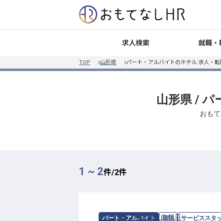
就職・
求人検索
TOP
山形県
パート・アルバイトのホテル 求人・
山形県 /
おもて
1 ~ 2
件/
2
件
求人情報：
KKR蔵王白銀荘
の
サービス
パート・アルバイト
宿泊
サービススタ