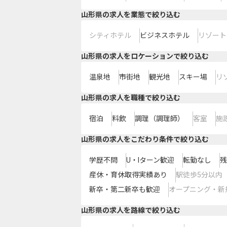
山形県の求人を業態で絞り込む
シティホテル
ビジネスホテル
リゾート
山形県の求人をロケーションで絞り込む
温泉地
市街地
観光地
スキー場
リ
山形県の求人を職種で絞り込む
宿泊
料飲
調理（調理師）
客室
施
山形県の求人をこだわり条件で絞り込む
学歴不問
U・Iターン歓迎
転勤なし
残
産休・育休取得実績あり
駅徒歩5分以内
新卒・第二新卒も歓迎
オープニング・新
山形県
の求人を路線で絞り込む