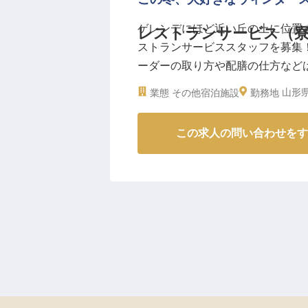
ゲレンデにほど近い丘の上に位置
レストランサービス（寮
ストランサービススタッフを募集
ーダーの取り方や配膳の仕方など
い。無料の社員寮あり、賄いつき
山形県
業態
その他宿泊施設
勤務地
める充実環境です。Web面接も
この求人の問い合わせをす
【この企業・施設について】
江戸時代より続く老舗旅館、吉田屋
温泉ホテルオークヒル」。冬のシ
リーやカップルのお客様にもご利
ろげる客室を備え、極上のお湯と
なしで、これからも一人ひとりの