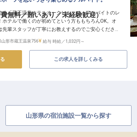
する「蔵王温泉ホテルオークヒル」で、アルバイトのレ
費無料／賄いあり／未経験歓迎）
！ホテルで働くのが初めてという方ももちろんOK。オ
は先輩スタッフが丁寧にお教えするのでご安心くださ
で、お休みや休憩時間にはスキーやスノーボードを楽し
山形市蔵王温泉756
給与
時給／1,032円～
対応可能なので、ぜひ気軽にご応募ください！
る
この求人を詳しくみる
旅館の姉子妹館として1989年にオープンした「蔵王
ーズンはスキー・スノーボードなどを楽しまれるファミ
用いただいています。和室・和洋室などゆったりとくつ
江戸時代より代々受け継がれてきた心のこもったおもて
お客様に喜んでいただける宿であり続けます。
山形県の宿泊施設一覧から探す