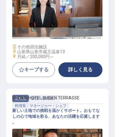
サービススタッフ
施設業態
その他宿泊施設
勤務地
山形県山形市蔵王温泉13
給与
月給／200,000円～
キープする
詳しく見る
SHONAI HOTEL SUIDEN TERRASSE
正社員
調理（調理師）
料理長・マネージャー・シェフ
新しい土地での挑戦を温かくサポート。おもてな
しの心で地域を彩る、あなたの活躍を応援します
。