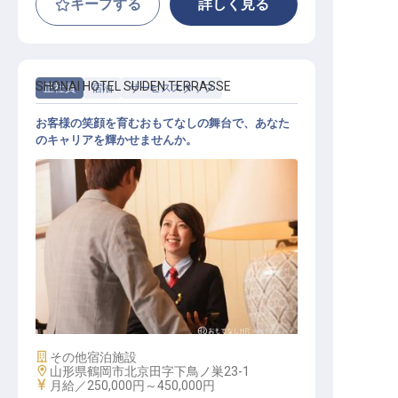
キープする
詳しく見る
SHONAI HOTEL SUIDEN TERRASSE
正社員
宿泊
サービススタッフ
お客様の笑顔を育むおもてなしの舞台で、あなた
のキャリアを輝かせませんか。
サービススタッフ
施設業態
その他宿泊施設
勤務地
山形県鶴岡市北京田字下鳥ノ巣23-1
給与
月給／250,000円～
450,000円