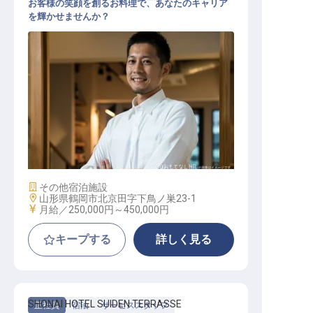
お客様の笑顔を創るお料理で、あなたのキャリア
を輝かせませんか？
調理リーダー
施設業態
その他宿泊施設
勤務地
山形県鶴岡市北京田字下鳥ノ巣23-1
給与
月給／250,000円～
450,000円
キープする
詳しく見る
SHONAI HOTEL SUIDEN TERRASSE
正社員
宿泊
サービススタッフ