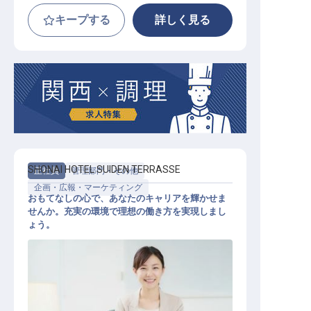
キープする
詳しく見る
SHONAI HOTEL SUIDEN TERRASSE
正社員
管理部門・その他
企画・広報・マーケティング
おもてなしの心で、あなたのキャリアを輝かせま
せんか。充実の環境で理想の働き方を実現しまし
ょう。