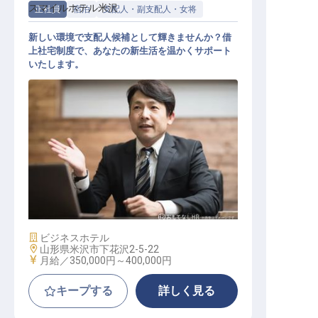
スマイルホテル米沢
正社員
宿泊
支配人・副支配人・女将
新しい環境で支配人候補として輝きませんか？借
上社宅制度で、あなたの新生活を温かくサポート
いたします。
支配人候補
施設業態
ビジネスホテル
勤務地
山形県米沢市下花沢2-5-22
給与
月給／350,000円～
400,000円
キープする
詳しく見る