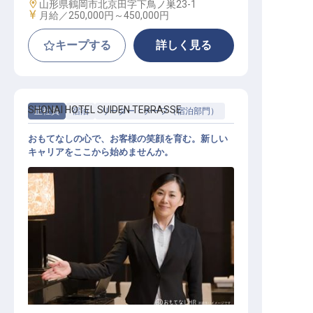
勤務地
山形県鶴岡市北京田字下鳥ノ巣23-1
給与
月給／250,000円～
450,000円
キープする
詳しく見る
SHONAI HOTEL SUIDEN TERRASSE
正社員
宿泊
リーダー・チーフ（宿泊部門）
おもてなしの心で、お客様の笑顔を育む。新しい
キャリアをここから始めませんか。
レセプションリーダー