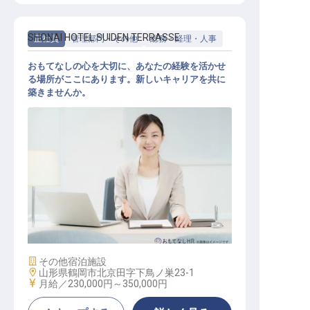
SHONAI HOTEL SUIDEN TERRASSE
正社員
管理部門・その他
総務・経理・人事
おもてなしの心を大切に、あなたの経験を活かせ
る場所がここにあります。新しいキャリアを共に
築きませんか。
経理 / 総務 / 労務
施設業態
その他宿泊施設
勤務地
山形県鶴岡市北京田字下鳥ノ巣23-1
給与
月給／230,000円～
350,000円