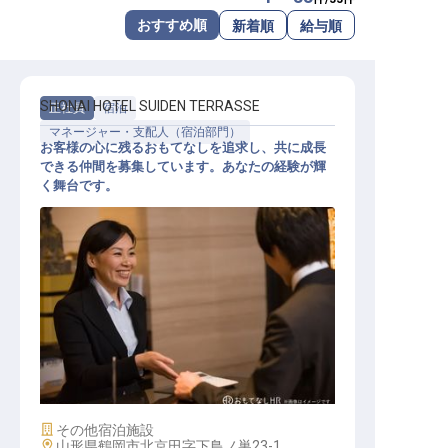
転職サポートに申し込む
おすすめ順
新着順
給与順
無料
採用をお考えの企業様へ
SHONAI HOTEL SUIDEN TERRASSE
正社員
宿泊
マネージャー・支配人（宿泊部門）
お客様の心に残るおもてなしを追求し、共に成長
できる仲間を募集しています。あなたの経験が輝
く舞台です。
マネジメント スタッフ
施設業態
その他宿泊施設
勤務地
山形県鶴岡市北京田字下鳥ノ巣23-1