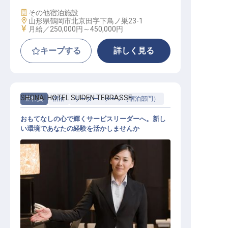
施設業態
その他宿泊施設
勤務地
山形県鶴岡市北京田字下鳥ノ巣23-1
給与
月給／250,000円～
450,000円
キープする
詳しく見る
SHONAI HOTEL SUIDEN TERRASSE
正社員
宿泊
リーダー・チーフ（宿泊部門）
おもてなしの心で輝くサービスリーダーへ。新し
い環境であなたの経験を活かしませんか
サービスリーダー