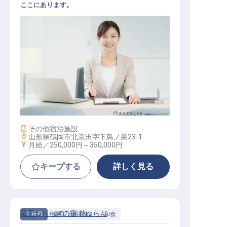
ここにあります。
マーケティングコミュニケーション
施設業態
その他宿泊施設
勤務地
山形県鶴岡市北京田字下鳥ノ巣23-1
給与
月給／250,000円～
350,000円
キープする
詳しく見る
蔵王つららぎの宿 花ゆらん
正社員
調理（調理師）
和食