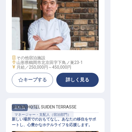
マネジメント スタッフ
施設業態
その他宿泊施設
勤務地
山形県鶴岡市北京田字下鳥ノ巣23-1
給与
月給／250,000円～
450,000円
キープする
詳しく見る
SHONAI HOTEL SUIDEN TERRASSE
正社員
宿泊
マネージャー・支配人（宿泊部門）
新しい場所でのおもてなし。あなたの移住をサポ
ートし、心豊かなホテルライフを応援します。