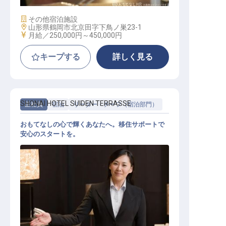
施設業態
その他宿泊施設
勤務地
山形県鶴岡市北京田字下鳥ノ巣23-1
給与
月給／250,000円～
450,000円
キープする
詳しく見る
SHONAI HOTEL SUIDEN TERRASSE
正社員
宿泊
リーダー・チーフ（宿泊部門）
おもてなしの心で輝くあなたへ。移住サポートで
安心のスタートを。
レセプションリーダー