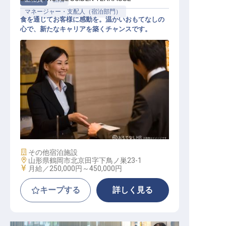
マネージャー・支配人（宿泊部門）
食を通じてお客様に感動を。温かいおもてなしの
心で、新たなキャリアを築くチャンスです。
マネジメント スタッフ
施設業態
その他宿泊施設
勤務地
山形県鶴岡市北京田字下鳥ノ巣23-1
給与
月給／250,000円～
450,000円
キープする
詳しく見る