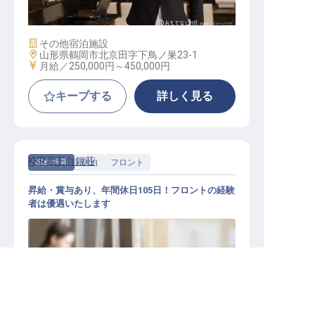
施設業態
その他宿泊施設
勤務地
山形県鶴岡市北京田字下鳥ノ巣23-1
給与
月給／250,000円～
450,000円
キープする
詳しく見る
KKR蔵王白銀荘
契約社員
宿泊
フロント
昇給・賞与あり、年間休日105日！フロントの経験
者は優遇いたします
山形県の求人を紹介してもらう