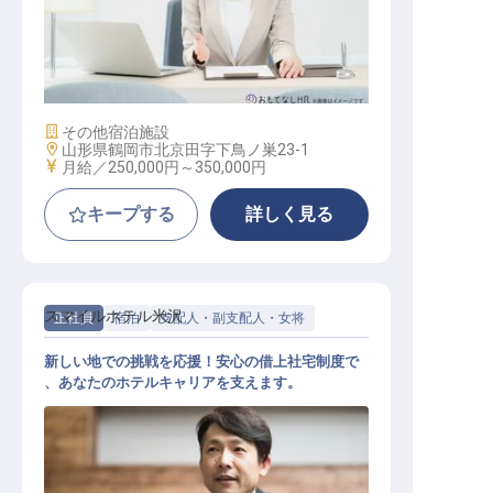
マーケティングコミュニケーション
施設業態
その他宿泊施設
勤務地
山形県鶴岡市北京田字下鳥ノ巣23-1
給与
月給／250,000円～
350,000円
キープする
詳しく見る
スマイルホテル米沢
正社員
宿泊
支配人・副支配人・女将
新しい地での挑戦を応援！安心の借上社宅制度で
、あなたのホテルキャリアを支えます。