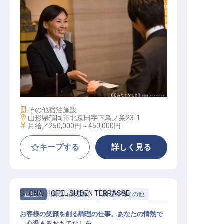
マネジメント スタッフ
施設業態
その他宿泊施設
勤務地
山形県鶴岡市北京田字下鳥ノ巣23-1
給与
月給／250,000円～
450,000円
キープする
詳しく見る
SHONAI HOTEL SUIDEN TERRASSE
正社員
調理（調理師）
調理部門その他
お客様の笑顔を創る調理の仕事。あなたの情熱で
、心温まるおもてなしを。