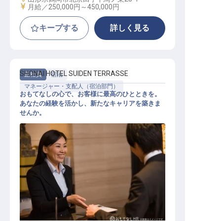
給与
月給／250,000円～
450,000円
キープする
詳しく見る
SHONAI HOTEL SUIDEN TERRASSE
正社員
宿泊
マネージャー・支配人（宿泊部門）
おもてなしの心で、お客様に最高のひとときを。
あなたの経験を活かし、新たなキャリアを築きま
せんか。
マネジメント スタッフ