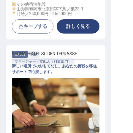
施設業態
その他宿泊施設
勤務地
山形県鶴岡市北京田字下鳥ノ巣23-1
給与
月給／250,000円～
450,000円
キープする
詳しく見る
SHONAI HOTEL SUIDEN TERRASSE
正社員
料飲
マネージャー・支配人（料飲部門）
新しい場所でのおもてなし。あなたの挑戦を移住
サポートで応援します。
マネジメント スタッフ