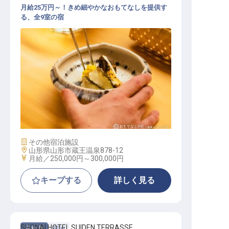
月給25万円～！きめ細やかなおもてなしを提供す
る、全9室の宿
和食 / 正社員
施設業態
その他宿泊施設
勤務地
山形県山形市蔵王温泉878-12
給与
月給／250,000円～
300,000円
キープする
詳しく見る
SHONAI HOTEL SUIDEN TERRASSE
正社員
宿泊