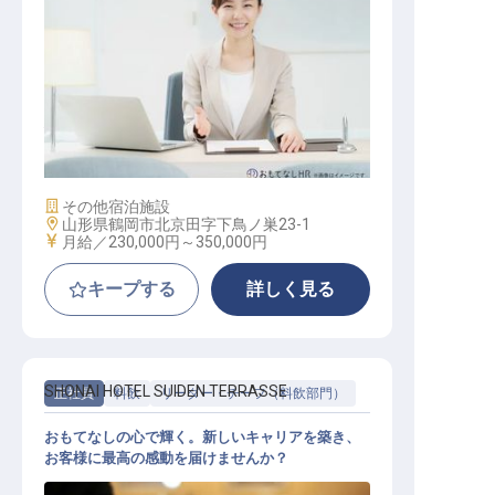
経理 / 総務 / 労務
施設業態
その他宿泊施設
勤務地
山形県鶴岡市北京田字下鳥ノ巣23-1
給与
月給／230,000円～
350,000円
キープする
詳しく見る
SHONAI HOTEL SUIDEN TERRASSE
正社員
料飲
リーダー・チーフ（料飲部門）
おもてなしの心で輝く。新しいキャリアを築き、
お客様に最高の感動を届けませんか？