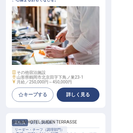
調理スタッフ
施設業態
その他宿泊施設
勤務地
山形県鶴岡市北京田字下鳥ノ巣23-1
給与
月給／250,000円～
450,000円
キープする
詳しく見る
SHONAI HOTEL SUIDEN TERRASSE
正社員
調理（調理師）
リーダー・チーフ（調理部門）