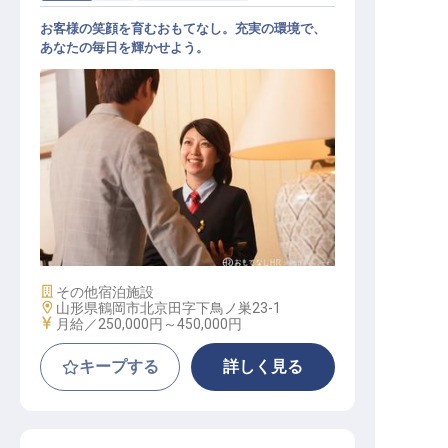
お客様の笑顔を育むおもてなし。充実の環境で、
あなたの毎日を輝かせよう。
レセプションスタッフ
施設業態
その他宿泊施設
勤務地
山形県鶴岡市北京田字下鳥ノ巣23-1
給与
月給／250,000円～
450,000円
キープする
詳しく見る