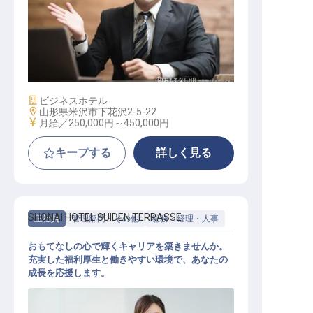
ホテル副支配人・マネージャー候補
施設業態
ビジネスホテル
勤務地
山形県米沢市下花沢2-5-22
給与
月給／250,000円～
450,000円
キープする
詳しく見る
SHONAI HOTEL SUIDEN TERRASSE
正社員
管理部門・その他
総務・経理・人事
おもてなしの心で輝くキャリアを築きませんか。
充実した福利厚生と働きやすい環境で、あなたの
成長を応援します。