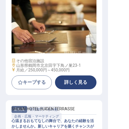
サービスリーダー
施設業態
その他宿泊施設
勤務地
山形県鶴岡市北京田字下鳥ノ巣23-1
給与
月給／250,000円～
450,000円
キープする
詳しく見る
SHONAI HOTEL SUIDEN TERRASSE
正社員
管理部門・その他
企画・広報・マーケティング
心温まるおもてなしの舞台で、あなたの経験を活
かしませんか。新しいキャリアを築くチャンスが