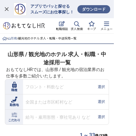
アプリでパッと探せる
ダウンロード
スムーズにお仕事探し！
ログイン
求人検索
転職相談
キープ
メニュー
求人・施設を探す
山形県
観光地のホテル 求人・転職・中途採用一覧
キープした求人
山形県 / 観光地のホテル 求人・転職・中
途採用一覧
就職・転職 合同説明会
おもてなしHRでは、山形県 / 観光地の宿泊業界のお
仕事を多数ご紹介いたします。
おもてなしHRについて
フロント・料飲など
選択
職種
ご利用の流れ
全国または市区町村など
選択
勤務地
よくある質問
給与・雇用形態・寮社宅あり など
選択
ホテル・宿泊業界情報コラム
こだわり
1 ~ 33
件/
33
件