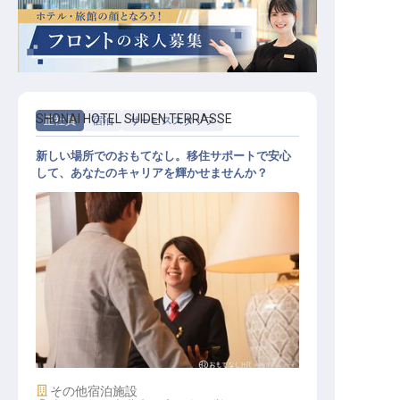
SHONAI HOTEL SUIDEN TERRASSE
正社員
宿泊
サービススタッフ
新しい場所でのおもてなし。移住サポートで安心
して、あなたのキャリアを輝かせませんか？
サービススタッフ
施設業態
その他宿泊施設