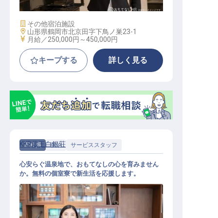
施設業態
その他宿泊施設
勤務地
山形県鶴岡市北京田字下鳥ノ巣23-1
給与
月給／250,000円～
450,000円
キープする
詳しく見る
KKR蔵王白銀荘
正社員
宿泊
サービススタッフ
心安らぐ温泉地で、おもてなしの心を育みません
か。無料の個室寮で新生活を応援します。