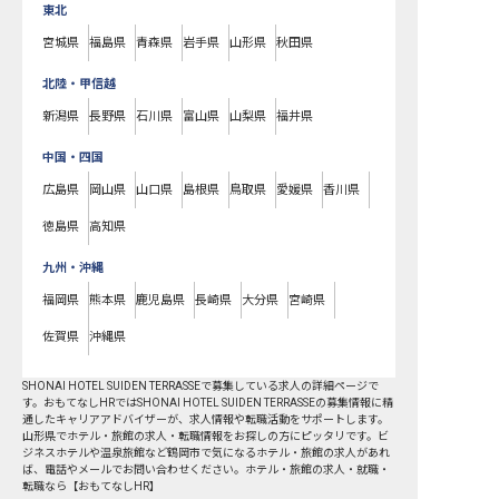
東北
宮城県
福島県
青森県
岩手県
山形県
秋田県
北陸・甲信越
新潟県
長野県
石川県
富山県
山梨県
福井県
中国・四国
広島県
岡山県
山口県
島根県
鳥取県
愛媛県
香川県
徳島県
高知県
九州・沖縄
福岡県
熊本県
鹿児島県
長崎県
大分県
宮崎県
佐賀県
沖縄県
SHONAI HOTEL SUIDEN TERRASSEで募集している求人の詳細ページで
す。おもてなしHRではSHONAI HOTEL SUIDEN TERRASSEの募集情報に精
通したキャリアアドバイザーが、求人情報や転職活動をサポートします。
山形県でホテル・旅館の求人・転職情報をお探しの方にピッタリです。ビ
ジネスホテルや温泉旅館など
鶴岡市
で気になるホテル・旅館の求人があれ
ば、電話やメールでお問い合わせください。ホテル・旅館の求人・就職・
転職なら【おもてなしHR】