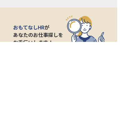
おもてなしHR
が
あなたのお仕事探しを
お手伝いします！
サポート登録後の流れ
サポート

電話で

マッチする

企業と

内定

登録
ヒアリング
求人をご紹介
面接
入社
宿泊業界専任のキャリアアドバイザーがあなたの転
職活動を徹底サポート!
納得できる転職先をご提案いたします。
サポートに申込む
無料