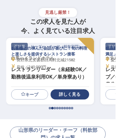
見逃し厳禁！
この求人を見た人が
今、よく見ている注目求人
正社員
リーダー・チーフ（料飲部門）
正社員
お客様との弾んだ会話が喜びに！旬の料理
成長期のホテルレ
と楽しさを提供するレストラン接客
満足」を本気で追
白馬ハイランドホテル
ホテルJALシテ
長野県北安曇郡白馬村北城21582
愛知県名古屋市中
月給／240,000円～
月給／240,00
レストランリーダー（未経験OK／
レストラン主
勤務後温泉利用OK／単身寮あり）
プ／年収350
月分）
詳しく見る
キープ
山形県のリーダー・チーフ（料飲部
門）の求人一覧