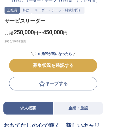
（
料飲
/
リーダー・チーフ（料飲部門）
/
正社員
）
転職サポートに申し込む
無料
正社員
料飲
リーダー・チーフ（料飲部門）
サービスリーダー
採用をお考えの企業様へ
250,000
450,000
月給
円〜
円
この施設が気になったら
募集状況を確認する
キープする
求人概要
企業・施設
おもてなしの心で輝く。新しいキャリ