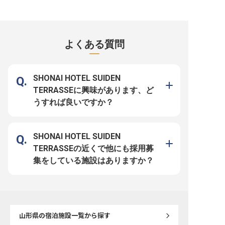
で、お客様のお出迎えやご案内、お
務。お客様と直接会話することは多
ン管理、大浴場や館内の
見送り、お食事の提供など、心温ま
くはありませんが、おもてなしの心
縁の下の力持ちとしてお
るおもてなしを一緒に提供しません
が身に付き、細かな気配りが活かせ
の滞在を提供する大切な
か？お部屋の準備やフロント業務、
る仕事です。もちろん社員寮もござ
月給170,000円～200,0
ティーラウンジやお土産処での接客
います。「たちばなや」は、あつみ
齢や経験、能力を考慮し
も担当していただきます。月給
温泉内にある全78客室の老舗旅
す。きれい好きで体力に
180,000円～250,000円で、年齢、
館。伝統とモダンが調和した館内、
方、私たちと一緒におも
よくある質問
経験、能力を考慮して優遇します。
山形の旬の食材をふんだんに使用し
を形にしてみませんか？
ホスピタリティに溢れるあなたのご
た食事が自慢です。※この求人は
て安定した環境で働ける
応募をお待ちしております！
2023年4月18日時点の情報です
す。 ※2025年10月23
※2025年10月23日時点の情報です
です
SHONAI HOTEL SUIDEN
TERRASSEに興味があります、ど
うすれば良いですか？
SHONAI HOTEL SUIDEN
TERRASSEの近くで他にも採用募
集をしている施設はありますか？
山形県
の宿泊施設一覧から探す