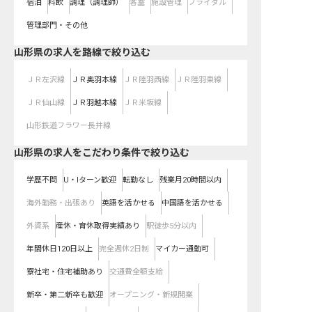
宿泊
料飲
調理（調理師）
客室
施設管理
ブライダル
管理部門・その他
山形県
の求人を路線で絞り込む
ＪＲ左沢線
ＪＲ奥羽本線
ＪＲ陸羽西線
ＪＲ陸羽東線
ＪＲ仙山線
ＪＲ羽越本線
ＪＲ米坂線
山形鉄道フラワー長井線
山形県の求人をこだわり条件で絞り込む
学歴不問
U・Iターン歓迎
転勤なし
残業月20時間以内
海外勤務・出張あり
英語を活かせる
中国語を活かせる
外資系
産休・育休取得実績あり
駅徒歩5分以内
年間休日120日以上
完全週休2日制
マイカー通勤可
寮社宅・住宅補助あり
交通費全額支給
新卒・第二新卒も歓迎
オープニング・新規開業