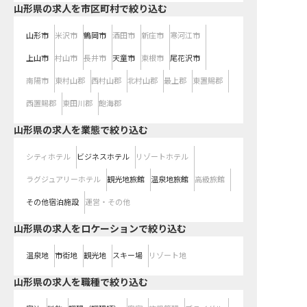
山形県の求人を市区町村で絞り込む
山形市
米沢市
鶴岡市
酒田市
新庄市
寒河江市
上山市
村山市
長井市
天童市
東根市
尾花沢市
南陽市
東村山郡
西村山郡
北村山郡
最上郡
東置賜郡
西置賜郡
東田川郡
飽海郡
山形県の求人を業態で絞り込む
シティホテル
ビジネスホテル
リゾートホテル
ラグジュアリーホテル
観光地旅館
温泉地旅館
高級旅館
その他宿泊施設
運営・その他
山形県の求人をロケーションで絞り込む
温泉地
市街地
観光地
スキー場
リゾート地
山形県の求人を職種で絞り込む