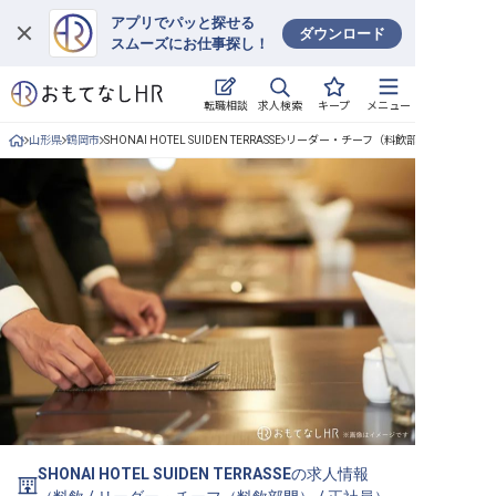
アプリでパッと探せる
ダウンロード
スムーズにお仕事探し！
ログイン
求人検索
転職相談
キープ
メニュー
求人・施設を探す
山形県
鶴岡市
SHONAI HOTEL SUIDEN TERRASSE
リーダー・チーフ（料飲部門）/正社員の
キープした求人
就職・転職 合同説明会
おもてなしHRについて
ご利用の流れ
よくある質問
ホテル・宿泊業界情報コラム
SHONAI HOTEL SUIDEN TERRASSE
の求人情報