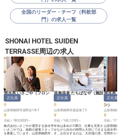
全国のリーダー・チーフ（料飲部
門）の求人一覧
SHONAI HOTEL SUIDEN
TERRASSE周辺の求人
游水亭 いさごや
（
フロン
温海温泉 たちばなや
（
施設
游水亭 いさごや
正社員
正社員
正社員
ト
）
管理
）
ーパー・インスペ
ン
）
山形県鶴岡市湯野浜1-8-7
山形県鶴岡市湯温海丁3
月給／180,000円～
月給／165,120円～
月給／170,000円～
株式会社いさごやが運営する游水亭
年休は多めの108日、仕事を充実さ
山形県鶴岡市の湯野浜温
いさごやでは、旅館の接客スタッフ
せながら自分の時間も大切にできま
る游水亭いさごやで、旅
を募集しています。山形県鶴岡市湯
す。お任せするのは、大浴場の清
空間作りを担う清掃・管
野浜の美しい景色に囲まれた当旅館
掃、施設の管理や布団敷きなどの業
を募集します。お布団の