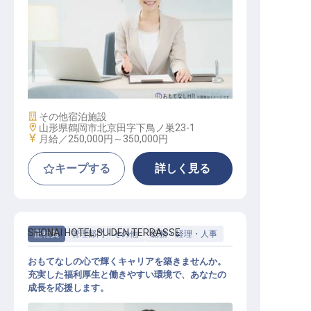
マーケティングコミュニケーション
施設業態
その他宿泊施設
勤務地
山形県鶴岡市北京田字下鳥ノ巣23-1
給与
月給／250,000円～
350,000円
キープする
詳しく見る
SHONAI HOTEL SUIDEN TERRASSE
正社員
管理部門・その他
総務・経理・人事
おもてなしの心で輝くキャリアを築きませんか。
充実した福利厚生と働きやすい環境で、あなたの
成長を応援します。