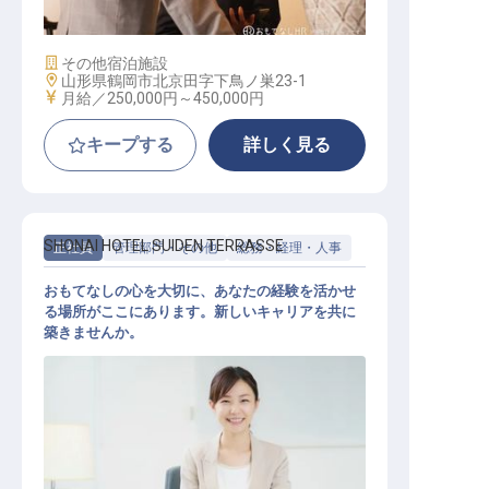
施設業態
その他宿泊施設
勤務地
山形県鶴岡市北京田字下鳥ノ巣23-1
給与
月給／250,000円～
450,000円
キープする
詳しく見る
SHONAI HOTEL SUIDEN TERRASSE
正社員
管理部門・その他
総務・経理・人事
おもてなしの心を大切に、あなたの経験を活かせ
る場所がここにあります。新しいキャリアを共に
築きませんか。