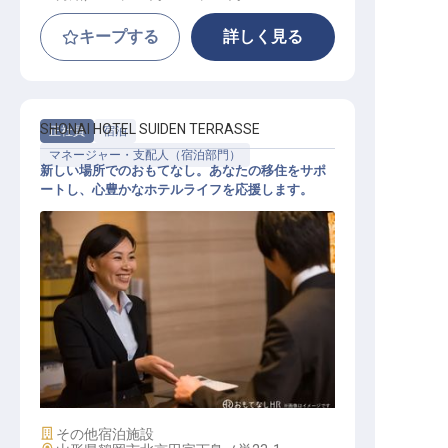
キープする
詳しく見る
SHONAI HOTEL SUIDEN TERRASSE
正社員
宿泊
マネージャー・支配人（宿泊部門）
新しい場所でのおもてなし。あなたの移住をサポ
ートし、心豊かなホテルライフを応援します。
マネジメント スタッフ
施設業態
その他宿泊施設