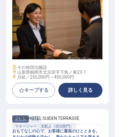
転職サポートに申し込む
無料
採用をお考えの企業様へ
マネジメント スタッフ
施設業態
その他宿泊施設
勤務地
山形県鶴岡市北京田字下鳥ノ巣23-1
給与
月給／250,000円～
450,000円
キープする
詳しく見る
SHONAI HOTEL SUIDEN TERRASSE
正社員
宿泊
マネージャー・支配人（宿泊部門）
おもてなしの心で、お客様に最高のひとときを。
あなたの経験を活かし、新たなキャリアを築きま