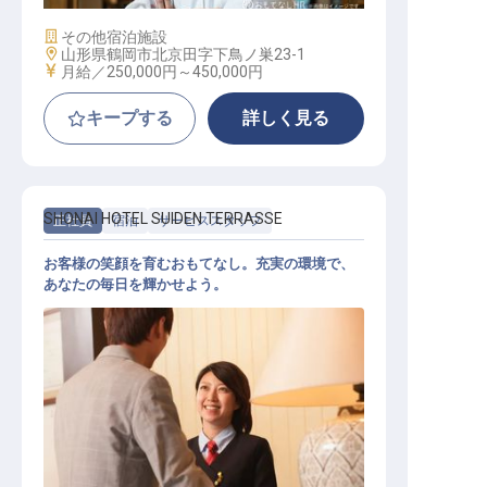
施設業態
その他宿泊施設
勤務地
山形県鶴岡市北京田字下鳥ノ巣23-1
給与
月給／250,000円～
450,000円
キープする
詳しく見る
SHONAI HOTEL SUIDEN TERRASSE
正社員
宿泊
サービススタッフ
お客様の笑顔を育むおもてなし。充実の環境で、
あなたの毎日を輝かせよう。
レセプションスタッフ