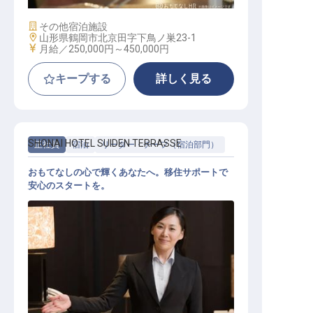
施設業態
その他宿泊施設
勤務地
山形県鶴岡市北京田字下鳥ノ巣23-1
給与
月給／250,000円～
450,000円
キープする
詳しく見る
SHONAI HOTEL SUIDEN TERRASSE
正社員
宿泊
リーダー・チーフ（宿泊部門）
おもてなしの心で輝くあなたへ。移住サポートで
安心のスタートを。
レセプションリーダー