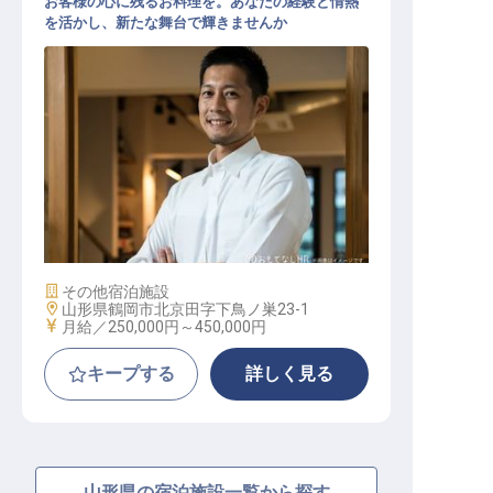
お客様の心に残るお料理を。あなたの経験と情熱
を活かし、新たな舞台で輝きませんか
調理リーダー
施設業態
その他宿泊施設
勤務地
山形県鶴岡市北京田字下鳥ノ巣23-1
給与
月給／250,000円～
450,000円
キープする
詳しく見る
山形県の宿泊施設一覧から探す