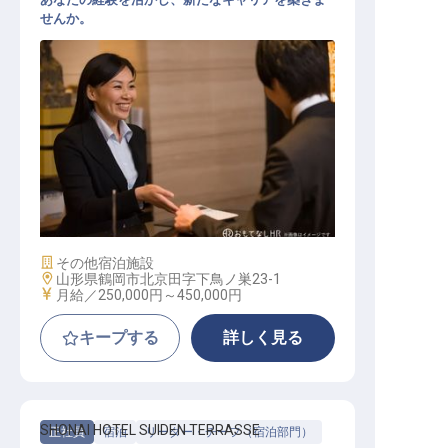
せんか。
マネジメント スタッフ
施設業態
その他宿泊施設
勤務地
山形県鶴岡市北京田字下鳥ノ巣23-1
給与
月給／250,000円～
450,000円
キープする
詳しく見る
SHONAI HOTEL SUIDEN TERRASSE
正社員
宿泊
リーダー・チーフ（宿泊部門）