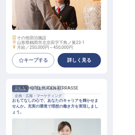
サービススタッフ
施設業態
その他宿泊施設
勤務地
山形県鶴岡市北京田字下鳥ノ巣23-1
給与
月給／250,000円～
450,000円
キープする
詳しく見る
SHONAI HOTEL SUIDEN TERRASSE
正社員
管理部門・その他
企画・広報・マーケティング
おもてなしの心で、あなたのキャリアを輝かせま
せんか。充実の環境で理想の働き方を実現しまし
ょう。