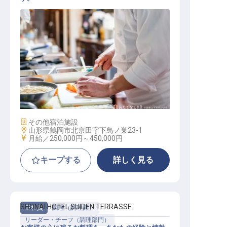
調理スタッフ
施設業態
その他宿泊施設
勤務地
山形県鶴岡市北京田字下鳥ノ巣23-1
給与
月給／250,000円～
450,000円
キープする
詳しく見る
SHONAI HOTEL SUIDEN TERRASSE
正社員
調理（調理師）
リーダー・チーフ（調理部門）