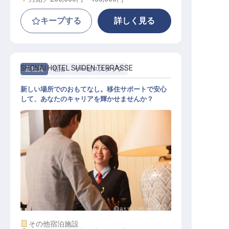
キープする
詳しく見る
SHONAI HOTEL SUIDEN TERRASSE
正社員
宿泊
サービススタッフ
新しい場所でのおもてなし。移住サポートで安心
して、あなたのキャリアを輝かせませんか？
サービススタッフ
施設業態
その他宿泊施設