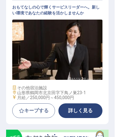
おもてなしの心で輝くサービスリーダーへ。新し
い環境であなたの経験を活かしませんか
サービスリーダー
施設業態
その他宿泊施設
勤務地
山形県鶴岡市北京田字下鳥ノ巣23-1
給与
月給／250,000円～
450,000円
キープする
詳しく見る