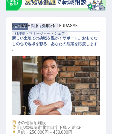
SHONAI HOTEL SUIDEN TERRASSE
正社員
調理（調理師）
料理長・マネージャー・シェフ
新しい土地での挑戦を温かくサポート。おもてな
しの心で地域を彩る、あなたの活躍を応援します
。
マネジメント スタッフ
施設業態
その他宿泊施設
勤務地
山形県鶴岡市北京田字下鳥ノ巣23-1
給与
月給／250,000円～
450,000円