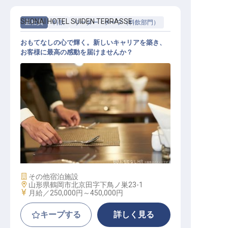
SHONAI HOTEL SUIDEN TERRASSE
正社員
料飲
リーダー・チーフ（料飲部門）
おもてなしの心で輝く。新しいキャリアを築き、
お客様に最高の感動を届けませんか？
サービスリーダー
施設業態
その他宿泊施設
勤務地
山形県鶴岡市北京田字下鳥ノ巣23-1
給与
月給／250,000円～
450,000円
キープする
詳しく見る