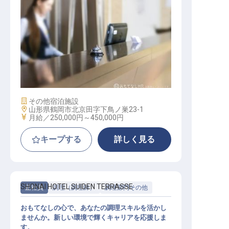
レセプションスタッフ
施設業態
その他宿泊施設
勤務地
山形県鶴岡市北京田字下鳥ノ巣23-1
給与
月給／250,000円～
450,000円
キープする
詳しく見る
SHONAI HOTEL SUIDEN TERRASSE
正社員
調理（調理師）
調理部門その他
おもてなしの心で、あなたの調理スキルを活かし
ませんか。新しい環境で輝くキャリアを応援しま
す。