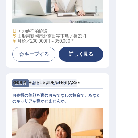
経理 / 総務 / 労務
施設業態
その他宿泊施設
勤務地
山形県鶴岡市北京田字下鳥ノ巣23-1
給与
月給／230,000円～
350,000円
キープする
詳しく見る
SHONAI HOTEL SUIDEN TERRASSE
正社員
宿泊
サービススタッフ
お客様の笑顔を育むおもてなしの舞台で、あなた
のキャリアを輝かせませんか。