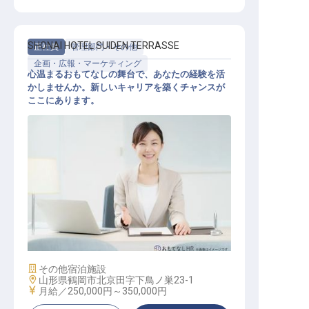
SHONAI HOTEL SUIDEN TERRASSE
正社員
管理部門・その他
企画・広報・マーケティング
心温まるおもてなしの舞台で、あなたの経験を活
かしませんか。新しいキャリアを築くチャンスが
ここにあります。
マーケティングコミュニケーション
施設業態
その他宿泊施設
勤務地
山形県鶴岡市北京田字下鳥ノ巣23-1
給与
月給／250,000円～
350,000円