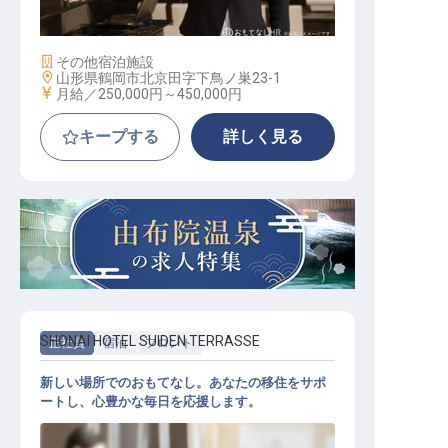
施設業態
その他宿泊施設
勤務地
山形県鶴岡市北京田字下鳥ノ巣23-1
給与
月給／250,000円～
450,000円
キープする
詳しく見る
SHONAI HOTEL SUIDEN TERRASSE
正社員
宿泊
フロント
新しい場所でのおもてなし。あなたの移住をサポ
ートし、心豊かな毎日を応援します。