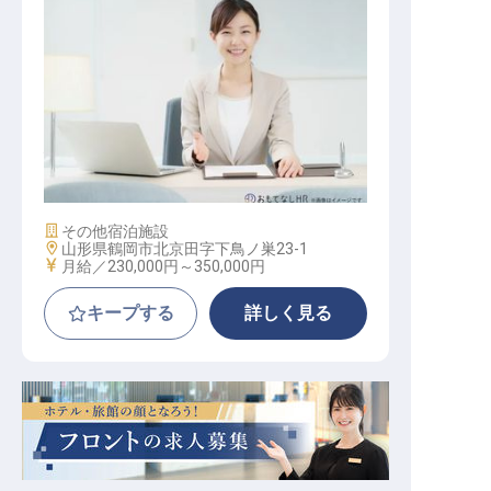
経理 / 総務 / 労務
施設業態
その他宿泊施設
勤務地
山形県鶴岡市北京田字下鳥ノ巣23-1
給与
月給／230,000円～
350,000円
キープする
詳しく見る