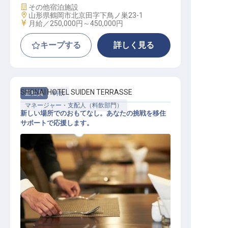
施設業態
その他宿泊施設
勤務地
山形県鶴岡市北京田字下鳥ノ巣23-1
給与
月給／250,000円～
450,000円
キープする
詳しく見る
SHONAI HOTEL SUIDEN TERRASSE
正社員
料飲
マネージャー・支配人（料飲部門）
新しい場所でのおもてなし。あなたの挑戦を移住
サポートで応援します。
マネジメント スタッフ