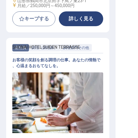
勤務地
山形県鶴岡市北京田字下鳥ノ巣23-1
給与
月給／250,000円～
450,000円
キープする
詳しく見る
SHONAI HOTEL SUIDEN TERRASSE
正社員
調理（調理師）
調理部門その他
お客様の笑顔を創る調理の仕事。あなたの情熱で
、心温まるおもてなしを。
調理スタッフ