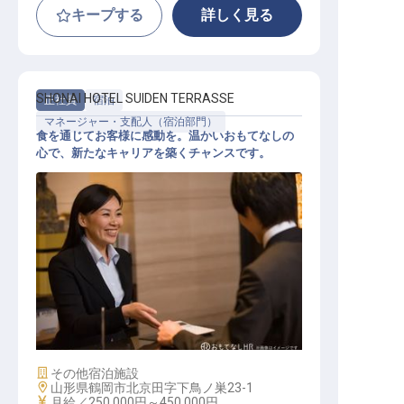
キープする
詳しく見る
SHONAI HOTEL SUIDEN TERRASSE
正社員
宿泊
マネージャー・支配人（宿泊部門）
食を通じてお客様に感動を。温かいおもてなしの
心で、新たなキャリアを築くチャンスです。
マネジメント スタッフ
施設業態
その他宿泊施設
勤務地
山形県鶴岡市北京田字下鳥ノ巣23-1
給与
月給／250,000円～
450,000円