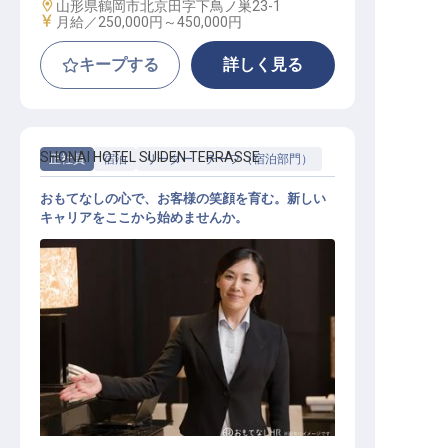
勤務地
山形県鶴岡市北京田字下鳥ノ巣23-1
給与
月給／250,000円～
450,000円
キープする
詳しく見る
SHONAI HOTEL SUIDEN TERRASSE
正社員
宿泊
リーダー・チーフ（宿泊部門）
おもてなしの心で、お客様の笑顔を育む。新しい
キャリアをここから始めませんか。
レセプションリーダー