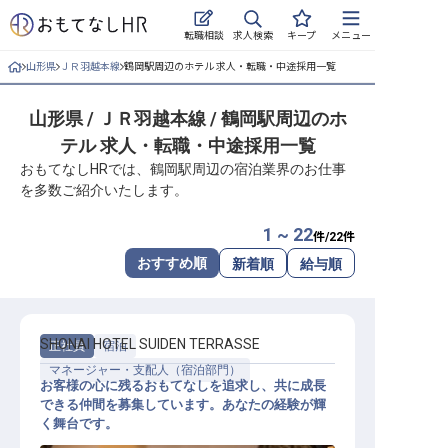
求人検索
転職相談
キープ
メニュー
山形県
ＪＲ羽越本線
鶴岡駅周辺のホテル 求人・転職・中途採用一覧
ログイン
山形県 / ＪＲ羽越本線 / 鶴岡駅周辺のホ
求人・施設を探す
テル 求人・転職・中途採用一覧
キープした求人
おもてなしHRでは、鶴岡駅周辺の宿泊業界のお仕事
を多数ご紹介いたします。
就職・転職 合同説明会
1 ~ 22
件/
22
件
おもてなしHRについて
おすすめ順
新着順
給与順
ご利用の流れ
SHONAI HOTEL SUIDEN TERRASSE
正社員
宿泊
よくある質問
マネージャー・支配人（宿泊部門）
お客様の心に残るおもてなしを追求し、共に成長
ホテル・宿泊業界情報コラム
できる仲間を募集しています。あなたの経験が輝
く舞台です。