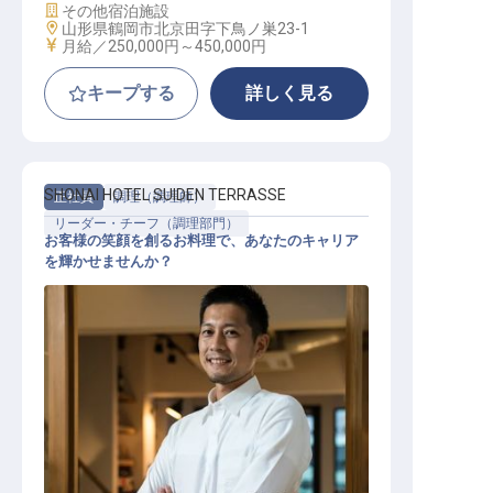
施設業態
その他宿泊施設
勤務地
山形県鶴岡市北京田字下鳥ノ巣23-1
給与
月給／250,000円～
450,000円
キープする
詳しく見る
SHONAI HOTEL SUIDEN TERRASSE
正社員
調理（調理師）
リーダー・チーフ（調理部門）
お客様の笑顔を創るお料理で、あなたのキャリア
を輝かせませんか？
調理リーダー