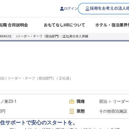
採用をお考えの法人
ログイン
転職 合同説明会
おもてなしHRについて
ホテル・宿泊業界
ERRASSE
リーダー・チーフ（宿泊部門）/正社員の求人詳細
宿泊
/
リーダー・チーフ（宿泊部門）
/
正社員
）
巣23-1
職種
宿泊 ＞ リーダ
00円
業態
その他宿泊施設
住サポートで安心のスタートを。