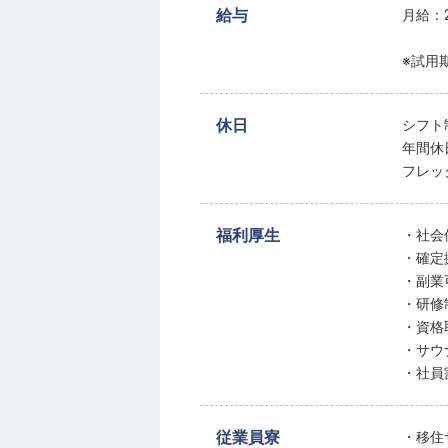
給与
月給：2
※試用
休日
シフト
年間休
フレッ
福利厚生
・社会
・確定
・副業
・研修
・資格
・サウ
・社員
従業員寮
・移住