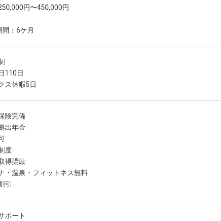
50,000円〜450,000円
期間：6ケ月
制
日110日
クス休暇5日
保険完備
拠出年金
可
制度
取得奨励
ナ・温泉・フィットネス無料
割引
サポート