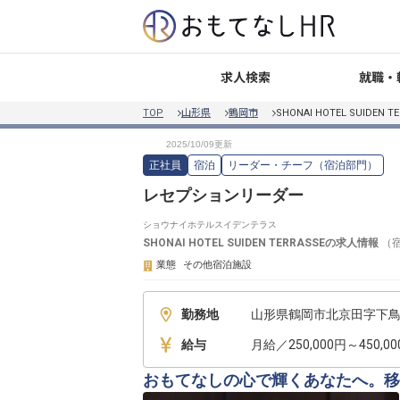
就職・
求人検索
TOP
山形県
鶴岡市
SHONAI HOTEL SUIDEN T
正社員
宿泊
リーダー・チーフ（宿泊部門）
レセプションリーダー
ショウナイホテルスイデンテラス
SHONAI HOTEL SUIDEN TERRASSE
の求人情報
（
業態
その他宿泊施設
勤務地
山形県鶴岡市北京田字下鳥ノ
給与
月給／250,000円～450,0
おもてなしの心で輝くあなたへ。移