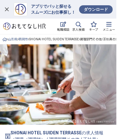
アプリでパッと探せる
ダウンロード
スムーズにお仕事探し！
ログイン
求人検索
転職相談
キープ
メニュー
求人・施設を探す
山形県
鶴岡市
SHONAI HOTEL SUIDEN TERRASSE
調理部門その他/正社員の求人詳細
キープした求人
就職・転職 合同説明会
おもてなしHRについて
ご利用の流れ
よくある質問
ホテル・宿泊業界情報コラム
SHONAI HOTEL SUIDEN TERRASSE
の求人情報