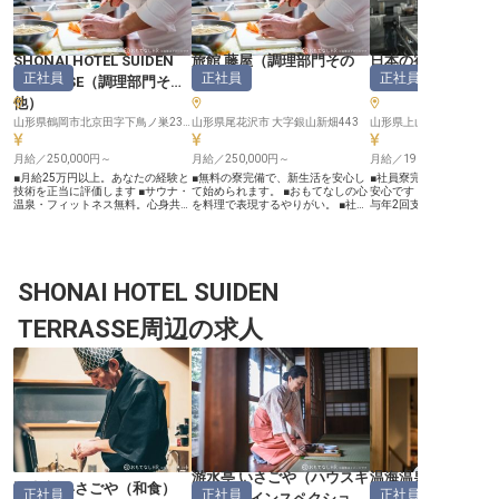
SHONAI HOTEL SUIDEN
旅館 藤屋
（
調理部門その
日本の宿 古窯
正社員
正社員
正社員
TERRASSE
（
調理部門その
他
）
の他
）
他
）
山形県鶴岡市北京田字下鳥ノ巣23-1
山形県尾花沢市 大字銀山新畑443
山形県上山市葉山5-20
月給／250,000円～
月給／250,000円～
月給／190,000円～
■月給25万円以上。あなたの経験と
■無料の寮完備で、新生活を安心し
■社員寮完備で、遠方か
技術を正当に評価します ■サウナ・
て始められます。 ■おもてなしの心
安心です ■月給190,00
温泉・フィットネス無料。心身共に
を料理で表現するやりがい。 ■社会
与年2回支給 ■山形の豊
癒やされる特典 ■年間休日110日。
保険完備に加え、昼食費も無料で
中で、調理の腕を磨く ■
プライベートも充実できるシフト制
す。 ■月給250,000円から、安定し
顔を創る、こだわりの調理業
勤務 ■副業や資格取得も奨励。スキ
た収入で働けます。 ーー【お客様
ー【お客様の心に残るお
ルアップを応援する制度が充実 ー
の心に残る、おもてなしの料理を】
創りませんか】 お客様の
ー【お客様の心に残る食のおもてな
私たちは、訪れるお客様に心温まる
出を彩る、心温まるお料
しを】 私たちは、訪れるお客様に
SHONAI HOTEL SUIDEN
ひとときを提供するため、料理を通
ています。 旬の食材を活
忘れられない感動体験を提供するこ
じて深い感動をお届けしています。
品一品に真心を込めて調
とを大切にしています。 調理スタ
旬の食材を活かし、見た目にも美し
を感じられる職場です。 
TERRASSE周辺の求人
ッフとして、旬の食材を活かした料
い一皿一皿に、真心を込めて向き合
「美味しい」という笑顔
理で、お客様の旅の思い出を彩る重
う。 そんなおもてなしの精神を大
のやりがいとなるでしょう
要な役割を担っていただきます。一
切にする職場で、あなたの料理人と
と革新が融合したおもて
皿一皿に心を込め、五感で楽しんで
しての才能を存分に発揮してくださ
を大切にし、訪れる全て
いただけるようなお料理を創造して
い。 お客様の笑顔が、何よりの喜
最高の食体験をお届けす
ください。お客様の「美味しい」と
びとなるでしょう。 ーー【安心し
指しています。 あなたの
いう笑顔が、何よりの喜びとなるで
て長く働ける、充実のサポート体
た技術と情熱を、ぜひ当
しょう。 あなたの技術と情熱で、
制】 新しい環境でのスタートを応
してください。 ーー【安心して長
最高のおもてなしを形にしません
援するため、無料の寮をご用意して
く働ける環境と成長をサ
か。 ーー【働きやすさと成長を支
おります。 住まいの心配なく、仕
社員寮を完備しており、
える充実の環境】 当施設では、ス
事に集中できる環境です。 また、
をスムーズにスタートで
タッフ一人ひとりが安心して長く働
社会保険完備はもちろん、毎日の昼
遠方からの転職者も安心
游水亭 いさごや
（
ハウスキ
温海温泉 たちばな
ける環境づくりに力を入れていま
食費も無料。 安定した月給で、安
ください。 社会保険完備
游水亭 いさごや
（
和食
）
正社員
正社員
正社員
ーパー・インスペクショ
ダー・チーフ（調
す。 年間休日110日とフレックス休
心して長くキャリアを築けるようサ
ん、社内研修制度も充実