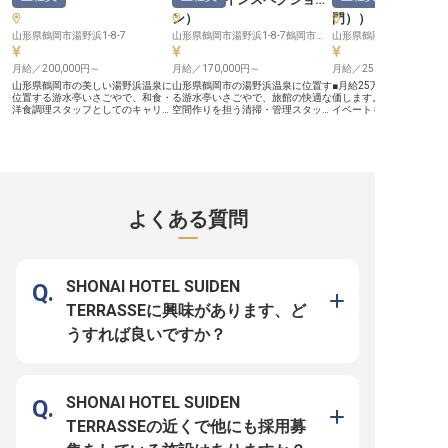
暇で、プライベートの時間も大切に
ポートいたします。 経験豊富な先
調理師としてのスキルア
ン
）
門）
）
できます。社会保険完備はもちろ
輩料理人から学び、さらなるスキル
的に支援します。 経験豊
ん、移住サポートや副業の奨励、資
山形県鶴岡市湯野浜1-8-7
アップを目指せる環境です。
山形県鶴岡市湯野浜1-8-7鶴岡市湯野浜1-8-7
スタッフが丁寧に指導し
山形県鶴岡市湯温海丁3
格取得支援など、あなたのキャリア
※2026年03月06日時点の情報です
さらなる高みを目指せる
アップを多角的に応援。 さらに、
年間休日107日、シフト
月給／200,000円～
月給／170,000円～
月給／250,000円～
サウナ・温泉・フィットネスが無料
ベートも大切にしながら
で利用でき、心身ともにリフレッシ
して活躍できる職場です。 
山形県鶴岡市の美しい湯野浜温泉に
山形県鶴岡市の湯野浜温泉に位置す
■月給25万円以上！経験
ュしながら仕事に取り組めます。
年02月06日時点の情報で
位置する游水亭いさごやで、和食・
る游水亭いさごやで、旅館の快適な
価します。 ■年間休日10
※2025年10月09日時点の情報です
洋食調理スタッフとしてのキャリア
空間作りを担う清掃・管理スタッフ
イベートも大切に。 ■経
を築きませんか？月給200,000円～
を募集します。お布団の上げやリネ
問！料理への情熱を歓迎し
300,000円（経験・能力を考慮）
ン管理、大浴場や館内の清掃まで、
仕入れやメニュー開発で
で、正社員として安定した雇用を提
縁の下の力持ちとしてお客様に最高
幹部候補。 ーー【お客様の旅を彩
供します。伝統的な和食を中心に、
の滞在を提供する大切な役割です。
る、心温まるお料理を】 
朝食や夕食の仕込みから調理、盛り
月給170,000円～200,000円で、年
は、お客様の心に残る特
付けまでを担当し、お客様に心温ま
齢や経験、能力を考慮して優遇しま
提供するため、お料理に
るお膳を提供します。あなたのホス
す。きれい好きで体力に自信のある
てなしの心を込めていま
ピタリティ精神と料理への情熱を、
方、私たちと一緒におもてなしの心
材を活かし、見た目にも
よくある質問
私たちと一緒に形にしましょう。
を形にしてみませんか？正社員とし
一皿は、お客様の旅の思
※2025年10月23日時点の情報です
て安定した環境で働けるチャンスで
豊かに彩ります。 温泉地
す。 ※2025年10月23日時点の情報
の豊かな自然が育んだ恵
です
し、五感で味わう喜びを
たの培ってきた技術と感
様に感動と笑顔をお届け
SHONAI HOTEL SUIDEN
共に、記憶に残る美食体
ていきましょう。 ーー【キャリア
TERRASSEに興味があります、ど
を築き、成長できる働き
境】 幹部候補として、仕
うすれば良いですか？
盛り付け、そして仕入れ
開発まで、幅広い業務に
ただきます。あなたの経
アが、当施設の食の未来
な力となります。 経験年
ません。料理への情熱と
SHONAI HOTEL SUIDEN
持ちの方を心より歓迎い
月給25万円からのスター
TERRASSEの近くで他にも採用募
なたの頑張りをしっかり
間休日108日とプライベ