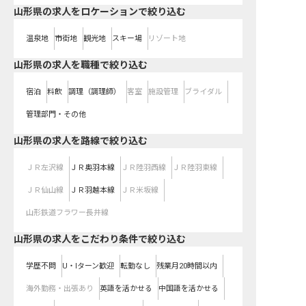
山形県の求人をロケーションで絞り込む
温泉地
市街地
観光地
スキー場
リゾート地
山形県の求人を職種で絞り込む
宿泊
料飲
調理（調理師）
客室
施設管理
ブライダル
管理部門・その他
山形県
の求人を路線で絞り込む
ＪＲ左沢線
ＪＲ奥羽本線
ＪＲ陸羽西線
ＪＲ陸羽東線
ＪＲ仙山線
ＪＲ羽越本線
ＪＲ米坂線
山形鉄道フラワー長井線
山形県の求人をこだわり条件で絞り込む
学歴不問
U・Iターン歓迎
転勤なし
残業月20時間以内
海外勤務・出張あり
英語を活かせる
中国語を活かせる