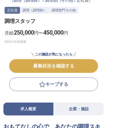
（
調理（調理師）
/
調理部門その他
/
正社員
）
転職サポートに申し込む
無料
正社員
調理（調理師）
調理部門その他
調理スタッフ
採用をお考えの企業様へ
250,000
450,000
月給
円〜
円
この施設が気になったら
募集状況を確認する
キープする
求人概要
企業・施設
おもてなしの心で、あなたの調理スキ