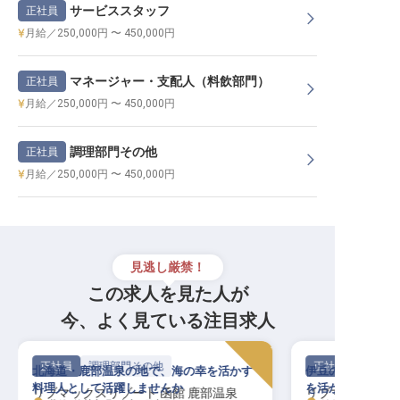
サービススタッフ
正社員
月給／250,000円 〜 450,000円
マネージャー・支配人（料飲部門）
正社員
月給／250,000円 〜 450,000円
調理部門その他
正社員
月給／250,000円 〜 450,000円
見逃し厳禁！
この求人を見た人が
今、よく見ている注目求人
正社員
調理部門その他
正社員
北海道・鹿部温泉の地で、海の幸を活かす
伊豆の海と森に抱
料理人として活躍しませんか
を活かす料理人を
リブマックスリゾート 函館 鹿部温泉
リブマックスリ