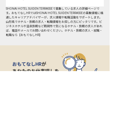
SHONAI HOTEL SUIDEN TERRASSEで募集している求人の詳細ページで
す。おもてなしHRではSHONAI HOTEL SUIDEN TERRASSEの募集情報に精
通したキャリアアドバイザーが、求人情報や転職活動をサポートします。
山形県でホテル・旅館の求人・転職情報をお探しの方にピッタリです。ビ
ジネスホテルや温泉旅館など
鶴岡市
で気になるホテル・旅館の求人があれ
ば、電話やメールでお問い合わせください。ホテル・旅館の求人・就職・
転職なら【おもてなしHR】
おもてなしHR
が
あなたのお仕事探しを
お手伝いします！
サポート登録後の流れ
サポート

電話で

マッチする

企業と

内定

登録
ヒアリング
求人をご紹介
面接
入社
宿泊業界専任のキャリアアドバイザーがあなたの転