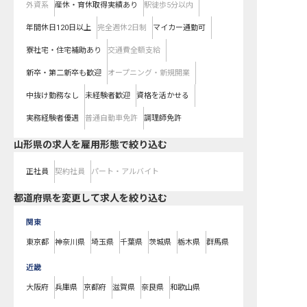
外資系
産休・育休取得実績あり
駅徒歩5分以内
年間休日120日以上
完全週休2日制
マイカー通勤可
寮社宅・住宅補助あり
交通費全額支給
新卒・第二新卒も歓迎
オープニング・新規開業
中抜け勤務なし
未経験者歓迎
資格を活かせる
実務経験者優遇
普通自動車免許
調理師免許
山形県の求人を雇用形態で絞り込む
正社員
契約社員
パート・アルバイト
都道府県を変更して求人を絞り込む
関東
東京都
神奈川県
埼玉県
千葉県
茨城県
栃木県
群馬県
近畿
大阪府
兵庫県
京都府
滋賀県
奈良県
和歌山県