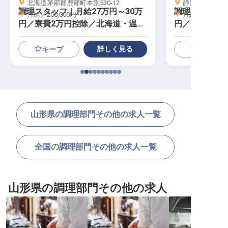
北海道茅部郡鹿部町本別530-12
静岡県賀茂郡東伊
調理スタッフ｜月給27万円～30万
調理スタッフ｜
月給／250,000円～
月給／250,00
円／寮費2万円控除／北海道・温泉
円／寮費2万
地／急募
ゾート
詳しく見る
キープ
山形県の調理部門その他の求人一覧
全国の調理部門その他の求人一覧
山形県の調理部門その他の求人