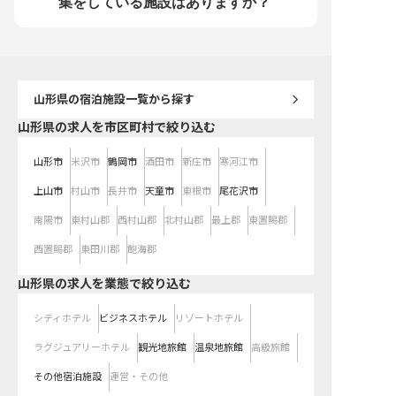
集をしている施設はありますか？
させながら、安定して長
る環境です。 ※2026年0
点の情報です
山形県
の宿泊施設一覧から探す
山形県の求人を市区町村で絞り込む
山形市
米沢市
鶴岡市
酒田市
新庄市
寒河江市
上山市
村山市
長井市
天童市
東根市
尾花沢市
南陽市
東村山郡
西村山郡
北村山郡
最上郡
東置賜郡
西置賜郡
東田川郡
飽海郡
山形県の求人を業態で絞り込む
シティホテル
ビジネスホテル
リゾートホテル
ラグジュアリーホテル
観光地旅館
温泉地旅館
高級旅館
その他宿泊施設
運営・その他