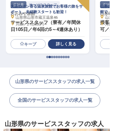
正社員
サービススタッフ
正社員
大正ロマン香る温泉旅館でお客様の旅をサ
山形の名湯「蔵王
ポート。未経験スタートも歓迎！
館で、心を込めた
おおみや旅館
山形蔵王温泉 吉
山形県山形市蔵王温泉46
山形県山形市蔵
サービススタッフ（寮有／年間休
接客スタッフ
月給／210,000円～
月給／200,00
日105日／年6回の5～4連休あり）
可／寮費・食
詳しく見る
キープ
山形県のサービススタッフの求人一覧
全国のサービススタッフの求人一覧
山形県のサービススタッフの求人