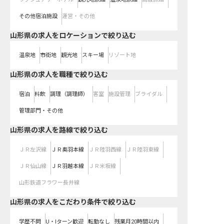
その他宿泊施設
運営・その他
山形県の求人をロケーションで絞り込む
温泉地
市街地
観光地
スキー場
リゾート地
山形県の求人を職種で絞り込む
宿泊
料飲
調理（調理師）
客室
施設管理
ブライダル
管理部門・その他
山形県
の求人を路線で絞り込む
ＪＲ左沢線
ＪＲ奥羽本線
ＪＲ陸羽西線
ＪＲ陸羽東線
ＪＲ仙山線
ＪＲ羽越本線
ＪＲ米坂線
山形鉄道フラワー長井線
山形県の求人をこだわり条件で絞り込む
学歴不問
U・Iターン歓迎
転勤なし
残業月20時間以内