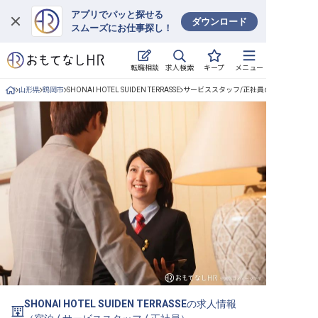
アプリでパッと探せる
ダウンロード
スムーズにお仕事探し！
ログイン
求人検索
転職相談
キープ
メニュー
求人・施設を探す
山形県
鶴岡市
SHONAI HOTEL SUIDEN TERRASSE
サービススタッフ/正社員の求人詳細
キープした求人
就職・転職 合同説明会
おもてなしHRについて
ご利用の流れ
よくある質問
ホテル・宿泊業界情報コラム
SHONAI HOTEL SUIDEN TERRASSE
の求人情報