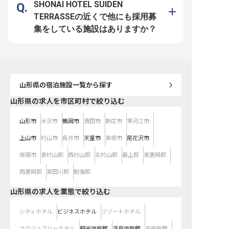
ません。料理への情熱と
SHONAI HOTEL SUIDEN
持ちの方を心より歓迎い
月給25万円からのスター
TERRASSEの近くで他にも採用募
なたの頑張りをしっかり
間休日108日とプライベ
集をしている施設はありますか？
させながら、安定して長
る環境です。 ※2026年0
点の情報です
山形県
の宿泊施設一覧から探す
山形県の求人を市区町村で絞り込む
山形市
米沢市
鶴岡市
酒田市
新庄市
寒河江市
上山市
村山市
長井市
天童市
東根市
尾花沢市
南陽市
東村山郡
西村山郡
北村山郡
最上郡
東置賜郡
西置賜郡
東田川郡
飽海郡
山形県の求人を業態で絞り込む
シティホテル
ビジネスホテル
リゾートホテル
ラグジュアリーホテル
観光地旅館
温泉地旅館
高級旅館