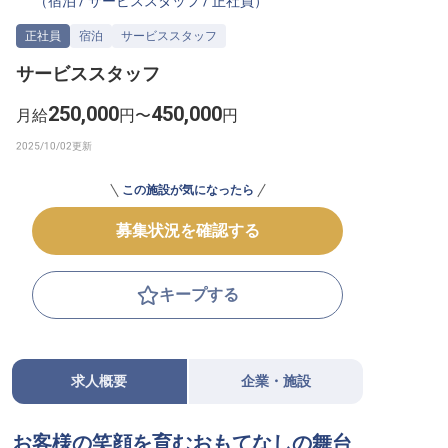
（
宿泊
/
サービススタッフ
/
正社員
）
転職サポートに申し込む
無料
正社員
宿泊
サービススタッフ
サービススタッフ
採用をお考えの企業様へ
250,000
450,000
月給
円〜
円
この施設が気になったら
募集状況を確認する
キープする
求人概要
企業・施設
お客様の笑顔を育むおもてなしの舞台