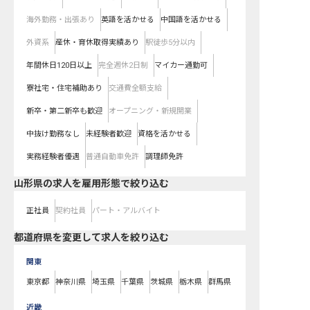
海外勤務・出張あり
英語を活かせる
中国語を活かせる
外資系
産休・育休取得実績あり
駅徒歩5分以内
年間休日120日以上
完全週休2日制
マイカー通勤可
寮社宅・住宅補助あり
交通費全額支給
新卒・第二新卒も歓迎
オープニング・新規開業
中抜け勤務なし
未経験者歓迎
資格を活かせる
実務経験者優遇
普通自動車免許
調理師免許
山形県の求人を雇用形態で絞り込む
正社員
契約社員
パート・アルバイト
都道府県を変更して求人を絞り込む
関東
東京都
神奈川県
埼玉県
千葉県
茨城県
栃木県
群馬県
近畿