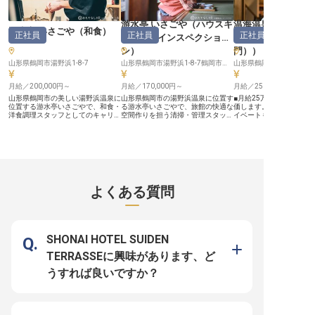
う」が、何よりのやりがいとなるで
ート体制】 当施設では、スタッフ
す。この美しい地で、あ
しょう。 ーー【安心して長く働け
が安心して長く活躍できるよう、充
てなしの心を咲かせませんか
る、成長を支える職場環境】 当施
実した働く環境を整えています。
ー【安心して長く働ける
游水亭 いさごや
（
ハウスキ
温海温泉 たちばな
設では、働く皆様が安心して長く活
社会保険完備はもちろん、確定拠出
サポート体制】 当施設で
游水亭 いさごや
（
和食
）
正社員
正社員
正社員
ーパー・インスペクショ
ダー・チーフ（調
躍できる環境を整えています。 時
年金や副業可など、将来を見据えた
ッフが安心して長く活躍
間外勤務は基本的に発生しないた
サポートも充実。さらに、サウナ・
う、充実した福利厚生と
ン
）
門）
）
め、仕事とプライベートのバランス
温泉・フィットネスの無料利用や社
環境を整えています。寮
を大切にしながら働けます。 社会
山形県鶴岡市湯野浜1-8-7
員割引など、日々の生活を豊かにす
山形県鶴岡市湯野浜1-8-7鶴岡市湯野浜1-8-7
無料の個室寮は、勤務地
山形県鶴岡市湯温海丁3
保険も完備しており、もしもの時も
る福利厚生も魅力です。 移住をお
分と通勤にも大変便利。 
安心です。 客室清掃や館内の整
考えの方には手厚いサポートがあ
は美味しい賄いも提供さ
月給／200,000円～
月給／170,000円～
月給／250,000円～
備、備品の補充など、幅広い業務を
り、新しい土地での生活もスムーズ
でのサポートも万全です
通じて様々なスキルを身につけるこ
にスタートできます。 ※2025年10
105日、有給休暇の取得率
山形県鶴岡市の美しい湯野浜温泉に
山形県鶴岡市の湯野浜温泉に位置す
■月給25万円以上！経験
とができ、おもてなしのプロフェッ
月09日時点の情報です
と、プライベートの時間
位置する游水亭いさごやで、和食・
る游水亭いさごやで、旅館の快適な
価します。 ■年間休日10
ショナルとして着実に成長できるで
きます。 基本的なPC操
洋食調理スタッフとしてのキャリア
空間作りを担う清掃・管理スタッフ
イベートも大切に。 ■経
しょう。 チームワークを大切にす
ば経験は問いません。お
を築きませんか？月給200,000円～
を募集します。お布団の上げやリネ
問！料理への情熱を歓迎し
る温かい職場で、共に支え合いなが
添うおもてなしの心があ
300,000円（経験・能力を考慮）
ン管理、大浴場や館内の清掃まで、
仕入れやメニュー開発で
らお客様に最高のサービスを提供し
験からでも着実に成長で
で、正社員として安定した雇用を提
縁の下の力持ちとしてお客様に最高
幹部候補。 ーー【お客様の旅を彩
ませんか。 ※2026年04月13日時点
す。 ※2025年12月16
供します。伝統的な和食を中心に、
の滞在を提供する大切な役割です。
る、心温まるお料理を】 
の情報です
です
朝食や夕食の仕込みから調理、盛り
月給170,000円～200,000円で、年
は、お客様の心に残る特
付けまでを担当し、お客様に心温ま
齢や経験、能力を考慮して優遇しま
提供するため、お料理に
るお膳を提供します。あなたのホス
す。きれい好きで体力に自信のある
てなしの心を込めていま
ピタリティ精神と料理への情熱を、
方、私たちと一緒におもてなしの心
材を活かし、見た目にも
よくある質問
私たちと一緒に形にしましょう。
を形にしてみませんか？正社員とし
一皿は、お客様の旅の思
※2025年10月23日時点の情報です
て安定した環境で働けるチャンスで
豊かに彩ります。 温泉地
す。 ※2025年10月23日時点の情報
の豊かな自然が育んだ恵
です
し、五感で味わう喜びを
たの培ってきた技術と感
様に感動と笑顔をお届け
SHONAI HOTEL SUIDEN
共に、記憶に残る美食体
ていきましょう。 ーー【キャリア
TERRASSEに興味があります、ど
を築き、成長できる働き
境】 幹部候補として、仕
うすれば良いですか？
盛り付け、そして仕入れ
開発まで、幅広い業務に
ただきます。あなたの経
アが、当施設の食の未来
な力となります。 経験年