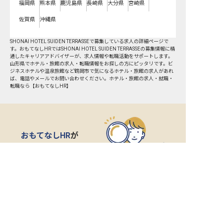
福岡県
熊本県
鹿児島県
長崎県
大分県
宮崎県
佐賀県
沖縄県
SHONAI HOTEL SUIDEN TERRASSEで募集している求人の詳細ページで
す。おもてなしHRではSHONAI HOTEL SUIDEN TERRASSEの募集情報に精
通したキャリアアドバイザーが、求人情報や転職活動をサポートします。
山形県でホテル・旅館の求人・転職情報をお探しの方にピッタリです。ビ
ジネスホテルや温泉旅館など
鶴岡市
で気になるホテル・旅館の求人があれ
ば、電話やメールでお問い合わせください。ホテル・旅館の求人・就職・
転職なら【おもてなしHR】
おもてなしHR
が
あなたのお仕事探しを
お手伝いします！
サポート登録後の流れ