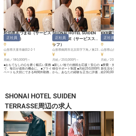
松伯亭あづま荘
（
サービス
SHONAI HOTEL SUIDEN
KKR蔵王白銀荘
正社員
正社員
正社員
スタッフ
）
TERRASSE
（
サービススタ
スタッフ
ッフ
）
山形県天童市鎌田2-2-1
山形県鶴岡市北京田字下鳥ノ巣23-1
山形県山形市蔵王温泉13
月給／180,000円～
月給／250,000円～
月給／200,000円～
■おもてなしの心を磨く幅広い業務
■新しい地での挑戦を応援！安心の
■寮費・光熱費無料の個
で、毎日が成長の機会に。 ■プライ
移住サポート制度 ■月給250,000円
新生活を安心して始められ
ベートも大切にできる時間外勤務な
から。あなたの経験を正当に評価 ■
給200,000円から。安
しの働き方。 ■安心して長く働ける
サウナ・温泉・フィットネス無料！
長く働ける環境です ■年間
社会保険完備の充実した環境。 ■安
充実の福利厚生 ■お客様の心に残る
日、有給取得率100%。
定した月給180,000円で、新たなス
おもてなし。サービススタッフ募集
トも充実 ■お客様の笑顔
タートを応援。 ーー【お客様の心
ーー【お客様の心に寄り添う、おも
い。温かいおもてなしを
に寄り添う、温かいおもてなしの舞
てなしの舞台】 「SHONAI HOTEL
か ーー【蔵王の自然に囲まれ、心
台】 山形県天童市に位置する当施
SHONAI HOTEL SUIDEN
SUIDEN TERRASSE」では、お客様
温まるおもてなしを】 蔵
設は、お客様にとって忘れられない
一人ひとりの滞在が特別な思い出と
な自然に抱かれた当施設
思い出を創り出すことを大切にして
なるよう、心を込めたおもてなしを
お客様に心からの安らぎ
TERRASSE周辺の求人
います。 お出迎えからお見送りま
大切にしています。 接客業務はも
提供しています。私たち
で、お客様一人ひとりに心を込めた
ちろん、食事に関する細やかなご要
一人ひとりの旅が忘れら
おもてなしを提供し、温かい笑顔と
望への対応や、コンシェルジュ業務
出となるよう、細やかな
細やかな気配りで最高のひとときを
を通じて、お客様の期待を超える感
かい笑顔で日々お迎えし
演出します。 お茶出しや朝夕食の
動を提供することが私たちの喜びで
す。 食事の準備から客室
配膳、客室のご案内など、お客様と
す。 地域に根差した温かいサービ
そしてフロントでの丁寧
の触れ合いを通じて、日本の伝統的
スで、お客様に安らぎと活力を与え
で、すべてがおもてなし
なおもてなしの心を深く感じられる
る空間を共に創りませんか。 ーー
ています。お客様の「あ
お仕事です。 お客様の「ありがと
【安心して長く働ける、充実のサポ
の言葉が、私たちの何よ