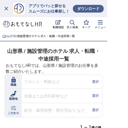
アプリでパッと探せる
ダウンロード
スムーズにお仕事探し！
ログイン
求人検索
転職相談
キープ
メニュー
求人・施設を探す
山形県
施設管理のホテル 求人・転職・中途採用一覧
キープした求人
山形県 / 施設管理のホテル 求人・転職・
中途採用一覧
就職・転職 合同説明会
おもてなしHRでは、山形県 / 施設管理のお仕事を多
数ご紹介いたします。
おもてなしHRについて
フロント・料飲など
選択
職種
ご利用の流れ
全国または市区町村など
選択
勤務地
よくある質問
給与・雇用形態・寮社宅あり など
選択
ホテル・宿泊業界情報コラム
こだわり
1 ~ 1
件/
1
件