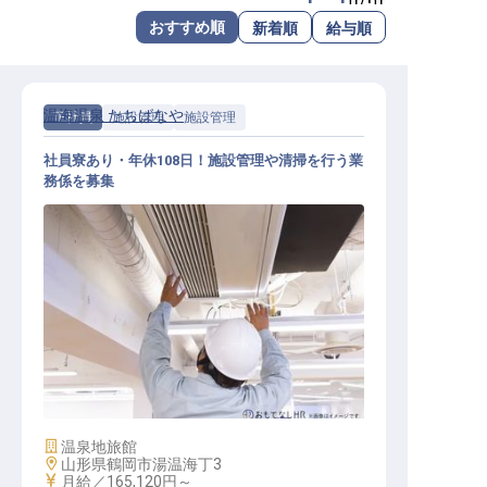
転職サポートに申し込む
おすすめ順
新着順
給与順
無料
採用をお考えの企業様へ
温海温泉 たちばなや
正社員
施設管理
施設管理
社員寮あり・年休108日！施設管理や清掃を行う業
務係を募集
施設管理 / 正社員
施設業態
温泉地旅館
勤務地
山形県鶴岡市湯温海丁3
給与
月給／165,120円～