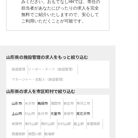
みください。おもてなしHRでは、専任の
担当者があなたにぴったりの求人を完全
無料でご紹介いたしますので、安心して
ご利用いただくことが可能です。
山形県の施設管理の求人をもっと絞り込む
施設管理
リーダー・チーフ（施設管理）
マネージャー・支配人（施設管理）
山形県の求人を市区町村で絞り込む
山形市
米沢市
鶴岡市
酒田市
新庄市
寒河江市
上山市
村山市
長井市
天童市
東根市
尾花沢市
南陽市
東村山郡
西村山郡
北村山郡
最上郡
東置賜郡
西置賜郡
東田川郡
飽海郡