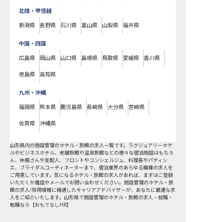
北陸・甲信越
新潟県
長野県
石川県
富山県
山梨県
福井県
中国・四国
広島県
岡山県
山口県
島根県
鳥取県
愛媛県
香川県
徳島県
高知県
九州・沖縄
福岡県
熊本県
鹿児島県
長崎県
大分県
宮崎県
佐賀県
沖縄県
山形県
内の
施設管理
のホテル・旅館の求人一覧です。ラグジュアリーホテ
ルやビジネスホテル、老舗旅館や温泉旅館などの様々な宿泊施設はもちろ
ん、仲居さんや支配人、フロントやコンシェルジュ、料理長やパティシ
エ、ブライダルコーディネーターまで、宿泊業界のあらゆる職種の求人を
ご用意しています。気になるホテル・旅館の求人があれば、まずはご登録
いただくか電話やメールでお問い合わせください。施設管理のホテル・旅
館の求人/採用情報に精通したキャリアアドバイザーが、あなたに最適な求
人をご紹介いたします。山形県で施設管理のホテル・旅館の求人・就職・
転職なら【おもてなしHR】