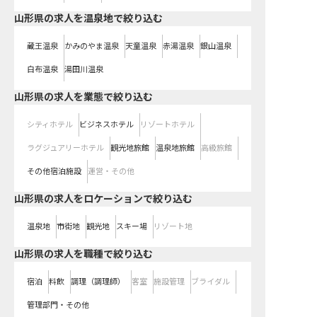
山形県の求人を温泉地で絞り込む
蔵王温泉
かみのやま温泉
天童温泉
赤湯温泉
銀山温泉
白布温泉
湯田川温泉
山形県の求人を業態で絞り込む
シティホテル
ビジネスホテル
リゾートホテル
ラグジュアリーホテル
観光地旅館
温泉地旅館
高級旅館
その他宿泊施設
運営・その他
山形県の求人をロケーションで絞り込む
温泉地
市街地
観光地
スキー場
リゾート地
山形県の求人を職種で絞り込む
宿泊
料飲
調理（調理師）
客室
施設管理
ブライダル
管理部門・その他