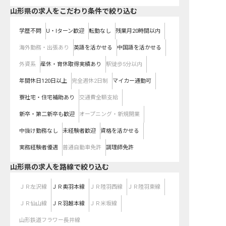
山形県の求人をこだわり条件で絞り込む
学歴不問
U・Iターン歓迎
転勤なし
残業月20時間以内
海外勤務・出張あり
英語を活かせる
中国語を活かせる
外資系
産休・育休取得実績あり
駅徒歩5分以内
年間休日120日以上
完全週休2日制
マイカー通勤可
寮社宅・住宅補助あり
交通費全額支給
新卒・第二新卒も歓迎
オープニング・新規開業
中抜け勤務なし
未経験者歓迎
資格を活かせる
実務経験者優遇
普通自動車免許
調理師免許
山形県
の求人を路線で絞り込む
ＪＲ左沢線
ＪＲ奥羽本線
ＪＲ陸羽西線
ＪＲ陸羽東線
ＪＲ仙山線
ＪＲ羽越本線
ＪＲ米坂線
山形鉄道フラワー長井線