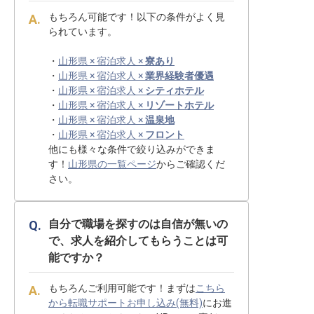
もちろん可能です！以下の条件がよく見
られています。
・
山形県 × 宿泊求人 ×
寮あり
・
山形県 × 宿泊求人 ×
業界経験者優遇
・
山形県 × 宿泊求人 ×
シティホテル
・
山形県 × 宿泊求人 ×
リゾートホテル
・
山形県 × 宿泊求人 ×
温泉地
・
山形県 × 宿泊求人 ×
フロント
他にも様々な条件で絞り込みができま
す！
山形県の一覧ページ
からご確認くだ
さい。
自分で職場を探すのは自信が無いの
で、求人を紹介してもらうことは可
能ですか？
もちろんご利用可能です！まずは
こちら
から転職サポートお申し込み(無料)
にお進