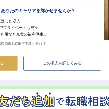
福利厚生】
、あなたのキャリアを輝かせませんか？
にする当施設では、マネジメントスタッフとして、接客
、スキルアップできる機会が豊富です。
円で安定した収入
ポートや副業可、研修制度も充実。
暇でプライベートも充実
料で利用できるなど、心身ともに健康で働ける環境を整
料利用など充実の福利厚生
す。
理リーダーとして腕を振るう
鶴岡市北京田字下鳥ノ巣23-1
造する喜び】
まるお料理を提供しませんか。
る
この求人を詳しくみる
からメニュー開発、そしてお客様へのお届けまで、一貫
の豊かな食材を活かし、五感に響く一皿を創り出す喜び
で、お客様に最高の「おもてなし」を届けましょう。
りがいのある仕事です。
築き、自分らしく輝く】
着実にキャリアアップできる環境が整っています。