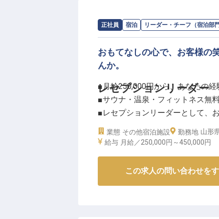
求人情報：
SHONAI HOTEL SUIDEN TE
正社員
宿泊
リーダー・チーフ（宿泊部
おもてなしの心で、お客様の
んか。
■月給250,000円から、あなた
レセプションリーダー
■サウナ・温泉・フィットネス無
■レセプションリーダーとして、
■年間休日110日以上、プライベ
山形県
業態
その他宿泊施設
勤務地
給与
月給／250,000円～
450,000円
ーー【お客様の心に残るおもてな
山形県鶴岡市に位置する当施設は
この求人の問い合わせをす
ることを大切にしています。
レセプションリーダーとして、チ
滞在をより豊かなものにするため
ます。