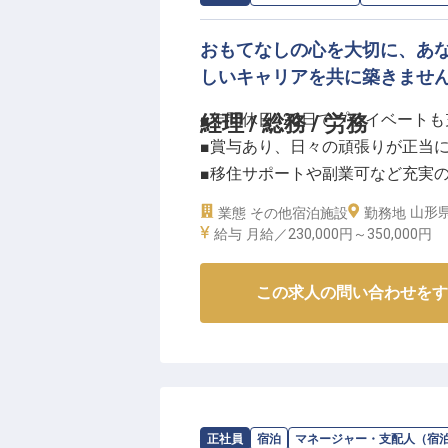
おもてなしの心を大切に、あ
しいキャリアを共に築きませ
■年間休日120日でプライベートも
経理 / 総務 / 労務
■賞与あり、日々の頑張りが正当
■移住サポートや副業可など充実
■経理・総務・労務の幅広い業務
山形県
業態
その他宿泊施設
勤務地
給与
月給／230,000円～
350,000円
ーー【水田に浮かぶホテルで、心
山形県鶴岡市の豊かな自然に囲ま
この求人の問い合わせをす
お客様に心安らぐ時間を提供する
切にしています。地域に根ざした
文化が息づいています。
美しい景色の中で、お客様の記憶
求人情報：
SHONAI HOTEL SUIDEN TE
正社員
宿泊
マネージャー・支配人（宿
ーー【多様な働き方を応援し、あ