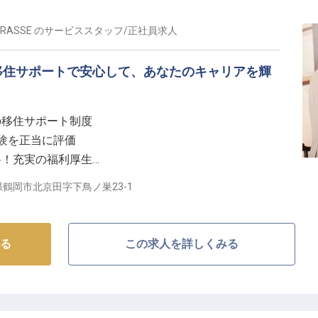
RRASSE
の
サービススタッフ
/
正社員
求人
境】
りが安心して長く働けるよう、充実したサポート体制を
移住サポートで安心して、あなたのキャリアを輝
産休育休実績、移住サポートなど、ライフステージの変
格取得支援もあり、スキルアップを目指せる環境です。
支え合いながら、共に成長できる職場です。
の移住サポート制度
経験を正当に評価
料！充実の福利厚生
サービススタッフ募集
鶴岡市北京田字下鳥ノ巣23-1
もてなしの舞台】
 TERRASSE」では、お客様一人ひとりの滞在が特別な思い出と
る
この求人を詳しくみる
を大切にしています。
る細やかなご要望への対応や、コンシェルジュ業務を通
を提供することが私たちの喜びです。
、お客様に安らぎと活力を与える空間を共に創りません