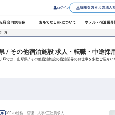
採用をお考えの法人
ログイン
転職 合同説明会
おもてなしHRについて
ホテル・宿泊業界
用一覧
県 / その他宿泊施設 求人・転職・中途採
しHRでは、山形県 / その他宿泊施設の宿泊業界のお仕事を多数ご紹介い
RRASSE
の
総務・経理・人事
/
正社員
求人
人事