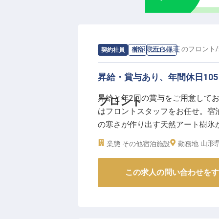
研修制度や資格取得奨励を通じて、
日に加えフレックス休暇もあり、
泉・フィットネスの無料利用や社
充実。
求人情報：
KKR蔵王白銀荘
の
フロント
/
契約社員
宿泊
フロント
移住サポートもあり、新しい地で
現できます。
昇給・賞与あり、年間休日10
※2025年10月02日時点の情報です
昇給と年2回の賞与をご用意して
フロント
はフロントスタッフをお任せ。宿
の寒さが作り出す天然アート樹氷
環境。「KKR蔵王白銀荘」は、
山形県
業態
その他宿泊施設
勤務地
る宿泊施設です。地場の素材を使
求人は2024年3月7日時点の情報
この求人の問い合わせをす