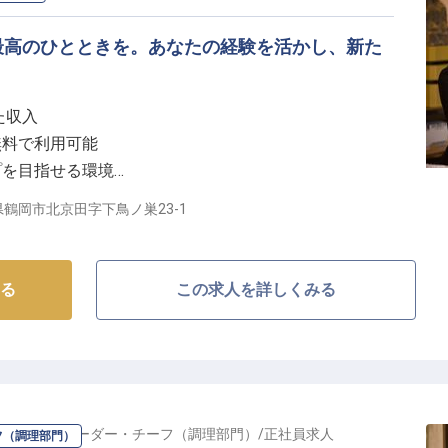
携わることで、専門性を高めながらキャリアアップを目
最高のひとときを。あなたの経験を活かし、新た
0円、賞与もあり、あなたの頑張りを正当に評価します。移住サ
ど、ライフステージの変化にも柔軟に対応できる福利厚
た収入
無料で利用可能
常に学び続けられる職場です。
プを目指せる環境
暇で充実の毎日
鶴岡市北京田字下鳥ノ巣23-1
の感動を】
様に心安らぐ時間と忘れられない感動を提供していま
る
この求人を詳しくみる
客様一人ひとりのニーズに寄り添い、細やかな気配りと
まで、おもてなしの心を大切にしながら、お客様の笑顔
ましょう。
RRASSE
の
リーダー・チーフ（調理部門）
/
正社員
求人
フ（調理部門）