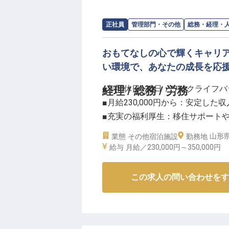
お客様の笑顔を直接見られるやり
求人情報：
SHONAI HOTEL SUIDEN TE
正社員
管理部門・その他
総務・経理・
きる喜びを感じられるでしょう。
おもてなしの心で輝くキャリ
ーー【成長を支える環境と充実の
い環境で、あなたの成長を応
当施設では、スタッフが安心して
社会保険完備はもちろん、移住サ
■年間休日120日：ワークライフ
経理 / 総務 / 労務
スタイルに合わせた働き方を応援
■月給230,000円から：安定し
研修制度や資格取得奨励もあり、
■充実の福利厚生：移住サポート
ネスの無料利用など、心身のリフ
■産休育休実績あり：長く安心し
山形県
業態
その他宿泊施設
を築いてください。
勤務地
給与
月給／230,000円～
350,000円
※2025年10月02日時点の情報です
ーー【自然と調和するおもてなし
水田に囲まれた美しい環境で、お
この求人の問い合わせをす
私たちは、訪れるすべての方々に
かいおもてなしの心を大切にして
特別な体験を共に創り上げていき
あなたのホスピタリティが輝く場