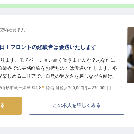
常にスキルを磨き続けられます。また、年間休日110
プライベートも大切にしながら働けます。サウナ・温
員割引など、心身ともにリフレッシュできる福利厚生も
契約社員
求人
の挑戦を応援します。副業も可能で、多様な働き方を実
5日！フロントの経験者は優遇いたします
おります。モチベーション高く働きませんか？あなたに
泊業界での実務経験をお持ちの方は優遇いたします。冬
が楽しめるエリアで、自然の豊かさを感じながら働ける
国家公務員共済組合連合会が組合員の利用を目的に運営す
山形市蔵王温泉904-8
給与
月給／200,000円～
230,000円
用した郷土会席料理でおもてなしをしています。※この
です
る
この求人を詳しくみる