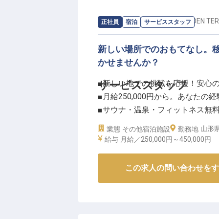
求人情報：
SHONAI HOTEL SUIDEN TE
正社員
宿泊
サービススタッフ
ーー【成長を支える働きやすい環
当ホテルでは、スタッフ一人ひと
新しい場所でのおもてなし。
整えています。年間休日120日や
かせませんか？
化にも柔軟に対応。研修制度や資
チームワークを大切にし、互いに
■新しい地での挑戦を応援！安心
サービススタッフ
※2025年10月09日時点の情報です
■月給250,000円から。あなたの
■サウナ・温泉・フィットネス無
■お客様の心に残るおもてなし。
山形県
業態
その他宿泊施設
勤務地
給与
月給／250,000円～
450,000円
ーー【お客様の心に寄り添う、お
「SHONAI HOTEL SUIDEN
この求人の問い合わせをす
なるよう、心を込めたおもてなし
接客業務はもちろん、食事に関す
じて、お客様の期待を超える感動
地域に根差した温かいサービスで