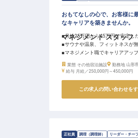
経理、総務、労務と幅広い業務に
おもてなしの心で、お客様に
指せる環境です。
なキャリアを築きませんか。
月給230,000円から350,00
ポートや副業可、産休育休実績な
■月給25万円から45万円で安定し
マネジメント スタッフ
生が充実。
■サウナや温泉、フィットネスが
研修制度や資格取得奨励もあり、
■マネジメント職でキャリアアッ
※2025年10月02日時点の情報です
■年間休日110日、フレックス休
山形県
業態
その他宿泊施設
勤務地
給与
月給／250,000円～
450,000円
ーー【心温まるおもてなしで最高
当施設では、訪れるすべてのお客
この求人の問い合わせをす
す。
豊かな自然に囲まれた空間で、お
上質なサービスを追求。
接客業務からコンシェルジュ業務
を創造する喜びを共に分かち合い
求人情報：
SHONAI HOTEL SUIDEN TE
正社員
調理（調理師）
リーダー・チー