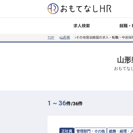
就職・
求人検索
TOP
山形県
その他宿泊施設の求人・転職・中途採
山形
おもてな
1 ~ 36
件/
36
件
求人情報：
SHONAI HOTEL SUIDEN TE
正社員
管理部門・その他
総務・経理・