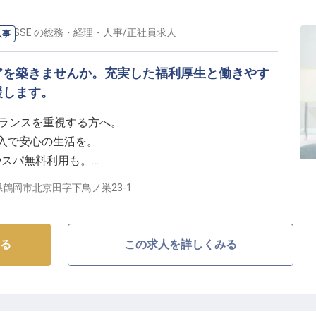
がいと、おもてなしのプロフェッショナルとして成長で
RRASSE
の
総務・経理・人事
/
正社員
求人
人事
アを築きませんか。充実した福利厚生と働きやす
福利厚生】
援します。
長く働けるよう、充実した福利厚生を用意しています。
ポートや確定拠出年金、副業も可能で、あなたのライフ
バランスを重視する方へ。
します。
た収入で安心の生活を。
スキルアップを積極的に支援。サウナ・温泉・フィット
やスパ無料利用も。
レッシュも大切にできる環境で、あなたらしいキャリア
て働ける環境です。
鶴岡市北京田字下鳥ノ巣23-1
の舞台】
客様に心安らぐ時間を提供するホテルです。
る
この求人を詳しくみる
深い感動と癒しをお届けするため、細やかな気配りと温
います。自然の恵みを感じながら、お客様の記憶に残る
ませんか。
所がここにあります。