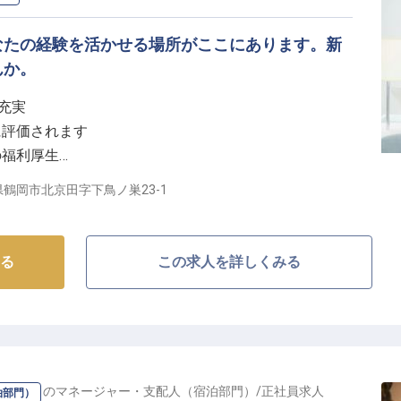
なたの経験を活かせる場所がここにあります。新
んか。
充実
に評価されます
の福利厚生
で成長を実感
鶴岡市北京田字下鳥ノ巣23-1
温まるおもてなしを】
れた、水田に浮かぶホテルでのお仕事です。
る
この求人を詳しくみる
ため、私たちは細やかな気配りと温かいおもてなしを大
施設として、お客様だけでなく、働く仲間も大切にする
に残る滞在を共に創り上げていきませんか。
RRASSE
の
マネージャー・支配人（宿泊部門）
/
正社員
求人
泊部門）
なたの成長をサポート】