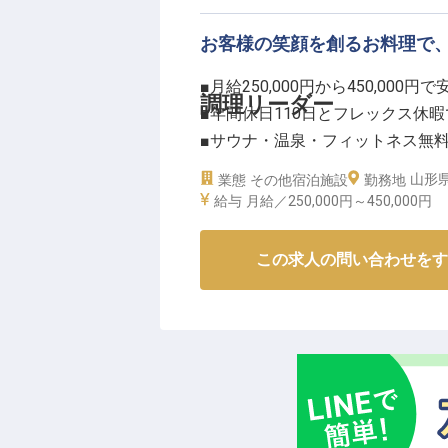
ーー【成長を支える環境と充実の
お客様の笑顔を創るお料理で
スタッフ一人ひとりの成長を大切
から運営まで幅広い業務に携わり
■月給250,000円から450,000
社会保険完備はもちろん、移住サ
調理リーダー
■年間休日110日とフレックス休
サウナや温泉、フィットネスが無
■サウナ・温泉・フィットネス無
え、あなたのキャリアを応援しま
■メニュー開発から提供まで、調
山形県
業態
その他宿泊施設
※2025年10月02日時点の情報です
勤務地
給与
月給／250,000円～
450,000円
ーー【お客様の心に残る美食を創
お客様の旅の思い出を彩る、心温
この求人の問い合わせをす
調理リーダーとして、食材の選定
して携わることができます。地域
は格別です。あなたの感性と技術
食を通じて感動を分かち合う、や
ーー【充実した環境でキャリアを
当施設では、調理リーダーとして