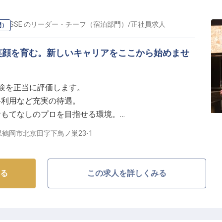
RRASSE
の
リーダー・チーフ（宿泊部門）
/
正社員
求人
門）
笑顔を育む。新しいキャリアをここから始めませ
の経験を正当に評価します。
料利用など充実の待遇。
おもてなしのプロを目指せる環境。
ートも大切にできるシフト制。
鶴岡市北京田字下鳥ノ巣23-1
しを追求する】
、お客様一人ひとりに寄り添い、心温まる時間を提供す
る
この求人を詳しくみる
ェックイン・チェックアウト業務はもちろん、お客様の
のゲストサービスやイベント企画にも携わっていただき