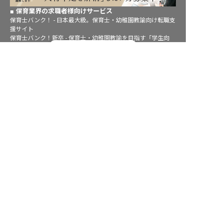
保育業界の求職者様向けサービス
保育士バンク！ - 日本最大級。保育士・幼稚園教諭向け転職支
援サイト
保育士バンク！新卒 - 保育士・幼稚園教諭を目指す「学生向
転職フルサポート実施中！
け」就職活動情報サイト
法人様向けサービス
サポートに申し込む
保育士バンク！コネクト - 保育施設向けの業務支援システム
保育士バンク！パレット - 保育施設専門の職員マネジメントツ
ール
保育士バンク！ウェブパック - 保育施設向けホームページ制作
保育士バンク！総研 - 保育園経営や保育の実務に活かせる有益
な情報発信サイト
育児者様向けサービス
KIDSNA STYLE - 「育てるを考える」子育て情報メディア
KIDSNAシッター - ベビーシッターサービス
KIDSNA園ナビ - 保育園・幼稚園検索
ホテル業界・飲食業界の求職者様向けサービス
おもてなしHR - 宿泊業界専門の就職・転職支援サービス
FURUMAU - 調理師専門の就職・転職支援サービス
Hospitality Careers - シンガポールの宿泊・飲食専門転職支援
サービス
886旅館人力銀行 日本旅館工作 - 日本と台湾の観光業を結ぶ課
題解決型プラットフォーム
886旅館人力銀行 台湾旅館工作 - 台湾宿泊業界専門の就職・転