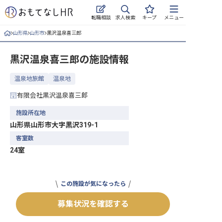
求人検索
転職相談
キープ
メニュー
山形県
山形市
黒沢温泉喜三郎
ログイン
黒沢温泉喜三郎
の施設情報
求人・施設を探す
温泉地旅館
温泉地
キープした求人
有限会社黒沢温泉喜三郎
就職・転職 合同説明会
施設所在地
山形県山形市大字黒沢319-1
おもてなしHRについて
客室数
24室
ご利用の流れ
よくある質問
この施設が気になったら
ホテル・宿泊業界情報コラム
募集状況を確認する