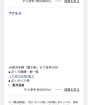
から徒歩
10
分(
800
m)
・・・・
経路を見る
アクセス
JR奥羽本線「蔵王駅」より徒歩26分
近くの路線・駅一覧
ＪＲ奥羽本線
蔵王
近くのバス停
黒沢温泉
から徒歩
4
分(
307
m)
・・・・
経路を見る
※
『周辺施設』
『近くのバス停』
の利用にあたっては、当該