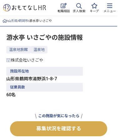
求人検索
転職相談
キープ
メニュー
山形県
鶴岡市
游水亭 いさごや
ログイン
游水亭 いさごや
の施設情報
求人・施設を探す
温泉地旅館
温泉地
キープした求人
株式会社いさごや
就職・転職 合同説明会
施設所在地
山形県鶴岡市湯野浜1-8-7
おもてなしHRについて
従業員数
60名
ご利用の流れ
よくある質問
この施設が気になったら
ホテル・宿泊業界情報コラム
募集状況を確認する