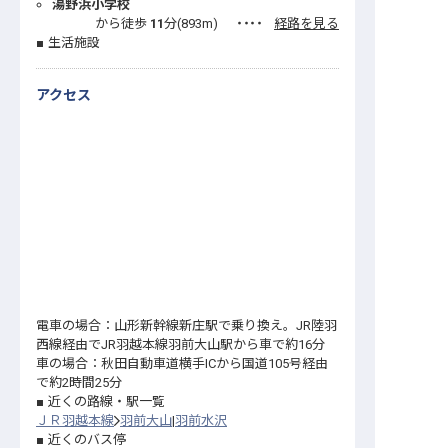
湯野浜小学校
から徒歩
11
分(
893
m)
・・・・
経路を見る
生活施設
アクセス
電車の場合：山形新幹線新庄駅で乗り換え。JR陸羽
西線経由でJR羽越本線羽前大山駅から車で約16分
車の場合：秋田自動車道横手ICから国道105号経由
で約2時間25分
近くの路線・駅一覧
ＪＲ羽越本線
羽前大山
羽前水沢
近くのバス停