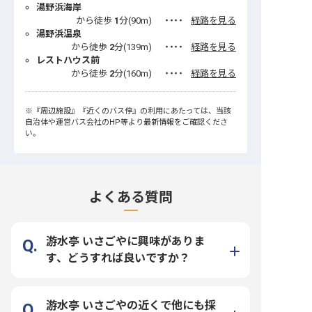
湯野浜海岸
から徒歩
1
分(
90
m)
・・・・
経路を見る
湯野浜温泉
から徒歩
2
分(
139
m)
・・・・
経路を見る
レストハウス前
から徒歩
2
分(
160
m)
・・・・
経路を見る
※
『周辺施設』
『近くのバス停』
の利用にあたっては、当該
自治体や運営バス会社のHP等より最新情報をご確認くださ
い。
よくある質問
游水亭 いさごやに興味がありま
す、どうすれば良いですか？
游水亭 いさごやの近くで他にも採