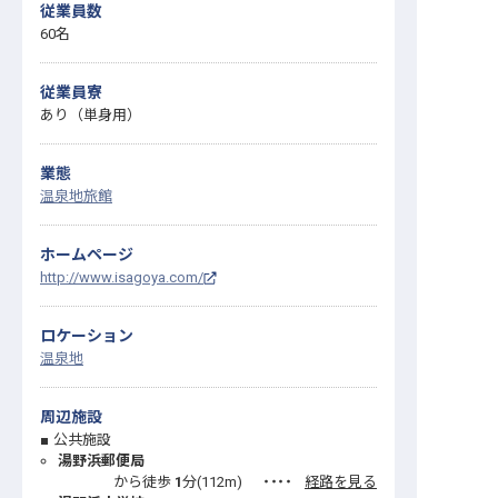
従業員数
60名
従業員寮
あり（単身用）
業態
温泉地旅館
ホームページ
http://www.isagoya.com/
ロケーション
温泉地
周辺施設
公共施設
湯野浜郵便局
から徒歩
1
分(
112
m)
・・・・
経路を見る