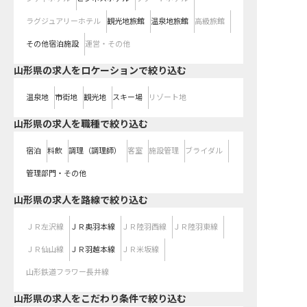
ラグジュアリーホテル
観光地旅館
温泉地旅館
高級旅館
その他宿泊施設
運営・その他
山形県の求人をロケーションで絞り込む
温泉地
市街地
観光地
スキー場
リゾート地
山形県の求人を職種で絞り込む
宿泊
料飲
調理（調理師）
客室
施設管理
ブライダル
管理部門・その他
山形県
の求人を路線で絞り込む
ＪＲ左沢線
ＪＲ奥羽本線
ＪＲ陸羽西線
ＪＲ陸羽東線
ＪＲ仙山線
ＪＲ羽越本線
ＪＲ米坂線
山形鉄道フラワー長井線
山形県の求人をこだわり条件で絞り込む