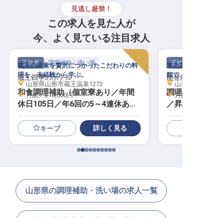
見逃し厳禁！
この求人を見た人が
今、よく見ている注目求人
正社員
調理補助・洗い場
正社員
蔵王の味覚を贅沢につかったこだわりの料
東北屈指の温泉地
理を、未経験から学ぶ。
館で、調理スキル
蔵王四季のホテル
能登屋旅館
山形県山形市蔵王温泉1272
山形県尾花沢市
和食調理補助（個室寮あり／年間
調理補助（単
月給／210,000円～
月給／215,00
休日105日／年6回の5～4連休あり
／昇給・賞与
）
歓迎）
詳しく見る
キープ
山形県の調理補助・洗い場の求人一覧