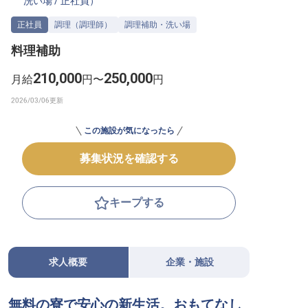
洗い場
/
正社員
）
転職サポートに申し込む
無料
正社員
調理（調理師）
調理補助・洗い場
料理補助
採用をお考えの企業様へ
210,000
250,000
月給
円〜
円
この施設が気になったら
募集状況を確認する
キープする
求人概要
企業・施設
無料の寮で安心の新生活。おもてなし