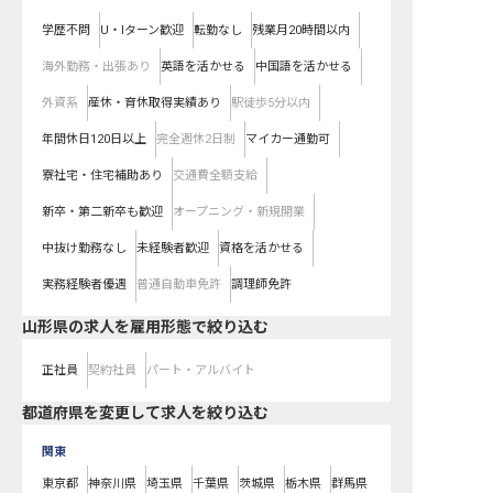
学歴不問
U・Iターン歓迎
転勤なし
残業月20時間以内
海外勤務・出張あり
英語を活かせる
中国語を活かせる
外資系
産休・育休取得実績あり
駅徒歩5分以内
年間休日120日以上
完全週休2日制
マイカー通勤可
寮社宅・住宅補助あり
交通費全額支給
新卒・第二新卒も歓迎
オープニング・新規開業
中抜け勤務なし
未経験者歓迎
資格を活かせる
実務経験者優遇
普通自動車免許
調理師免許
山形県の求人を雇用形態で絞り込む
正社員
契約社員
パート・アルバイト
都道府県を変更して求人を絞り込む
関東
東京都
神奈川県
埼玉県
千葉県
茨城県
栃木県
群馬県