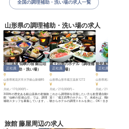
全国の調理補助・洗い場の求人一覧
山形県の調理補助・洗い場の求人
銀山温泉 仙峡の宿 銀山荘
蔵王四季のホテル
（
調理補
能登屋旅館
正社員
正社員
正社員
（
調理補助・洗い場
）
助・洗い場
）
い場
）
山形県尾花沢市大字銀山新畑85
山形県山形市蔵王温泉1272
山形県尾花沢市大字銀山新
月給／170,000円～
月給／210,000円～
月給／215,000円～
300年の歴史ある銀山温泉の老舗旅
これから調理師を目指したい方も歓
普通自動車免許（AT限定
館「仙峡の宿 銀山荘」では、調理
迎！「蔵王四季のホテル」で、未経
れば、職種・業界未経験
補助スタッフを募集しています。当
験からホテルの調理スキルを身につ
OK！古き良き時代の哀愁
旅館は、地元の食材をふんだんに使
けませんか？山形牛などの名産品や
「能登屋旅館」で調理補
った味わい深い郷土料理が自慢で
旬の食材を活かした会席料理と朝食
ます。尾花沢牛や山形地
す。あなたには下処理から加工梱
バイキングで、味覚からもお客様へ
焼きなど、地元の四季折
包、メニュー開発まで調理製造に幅
山形の四季の移ろいをお届けしてい
手がけながら調理スキル
広く携わっていただきます。賞与年
ます。個室寮完備（Wi-Fiあり）、
ンス！仕事の流れを覚え
2回・年休105日・寮費月10,000円
旅館 藤屋周辺の求人
残業手当は1分単位で支給、子育て
先輩スタッフが丁寧にサ
と働きやすい環境をご用意。その
援助手当、中抜け手当、温泉・スキ
す。単身用アパート寮完
他、退職金制度や評価制度もあるの
ー場も無料で利用OK！充実した環
りなど固定費を抑えなが