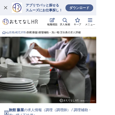
アプリでパッと探せる
ダウンロード
スムーズにお仕事探し！
ログイン
求人検索
転職相談
キープ
メニュー
求人・施設を探す
山形県
尾花沢市
旅館 藤屋
調理補助・洗い場/正社員の求人詳細
キープした求人
就職・転職 合同説明会
おもてなしHRについて
ご利用の流れ
よくある質問
ホテル・宿泊業界情報コラム
旅館 藤屋
の求人情報（
調理（調理師）
/
調理補助・