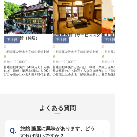
で、先を見据えた長期的は働き方が
境で、新しい毎日を始めましょう！
フのメリハリをつけて働
可能です！
【この企業・施設について】 山形
す。 【この企業・施設について】
県蔵王温泉の閑静な森と湖畔に佇む
明治25年創業「能登屋旅
「蔵王四季のホテル」は、上質で優
大正ロマンの風情が漂う
雅なひとときを過ごせる高原の宿。
佇む老舗旅館です。過ぎ
源泉掛け流しの天然温泉と肌にやさ
出を現代へ紡いでいくこ
しい白樺の湯、山形牛やこだわり抜
プトに、昔にタイムスリ
いた食材を贅沢に使用した料理、四
のような風格で幅広いお
季の移ろいを感じる景色、窓から自
迎えしています。趣が異
能登屋旅館
（
サービススタ
銀山温泉 仙峡の宿 
然を望める落ち着きのある客室な
別館の客室は全15室、白
能登屋旅館
（
仲居
）
正社員
正社員
正社員
ど、心からくつろげる空間をご提供
望める展望露天風呂、地
ッフ
）
（
フロント
しています。山形駅からホテルまで
堪能できる郷土料理など
は無料送迎バスを運行。蔵王ロープ
す。アットホームな環境
ウェイまでは徒歩5分と観光にも便
た当社で、あなたらしい
山形県尾花沢市大字銀山新畑446
山形県尾花沢市大字銀山新畑446
山形県尾花沢市大字銀山新
利です。
つけてみませんか？
月給／190,000円～
月給／190,000円～
月給／170,000円～
普通自動車免許（AT限定可）があ
普通自動車免許があれば、職種・業
銀山温泉街の入口でお客
れば、職種・業界未経験の方OK！
界未経験の方も歓迎！古き良き時代
する「仙峡の宿 銀山荘」
どこか懐かしい古き良き時代を感じ
の景観に出会える「能登屋旅館」の
る老舗旅館で接客スキル
る「能登屋旅館」で接客係を募集し
内務係として、食事会場の設営など
学び、成長していきませ
ます。接客業務全般に関わりなが
幅広い業務に携わりながら、あなた
経験がなくても、おもて
ら、まるで別世界にいるような非日
のおもてなしでお客様の笑顔を引き
ちがあれば大歓迎！昇給
常を感じられる接客サービスを身に
出してみませんか？先輩スタッフに
り、月5千円～1万円の寮
つけませんか？基本的な接客マナー
よるサポート体制があるため、不明
らに年休105日とプライ
や知識などは、先輩スタッフから学
点はすぐに相談できる環境です。ま
間もしっかり確保できま
べるので安心！単身用アパートの
た、単身用アパートの寮を利用して
評価制度の導入であなた
寮、昇給・賞与あり、有休は半日単
固定費を抑えながら、自然豊かな場
しっかりサポート。理想
よくある質問
位で取得できるなど働きやすい環境
所で新たなキャリアをスタートでき
げて、前向きに仕事に取
をご用意しています。 【この企
ます。 【この企業・施設につい
境です！
業・施設について】 明治25年創業
て】 明治25年創業「能登屋旅館」
「能登屋旅館」は、大正ロマンの風
は、大正ロマンの風情が漂う銀山温
情が漂う銀山温泉に佇む老舗旅館で
泉に佇む老舗旅館です。過ぎ去り日
す。過ぎ去り日思い出を現代へ紡い
思い出を現代へ紡いでいくことをコ
旅館 藤屋に興味があります、どう
でいくことをコンセプトに、昔にタ
ンセプトに、昔にタイムスリップし
イムスリップしたかのような風格で
たかのような風格で幅広いお客様を
すれば良いですか？
幅広いお客様をお出迎えしていま
お出迎えしています。趣が異なる本