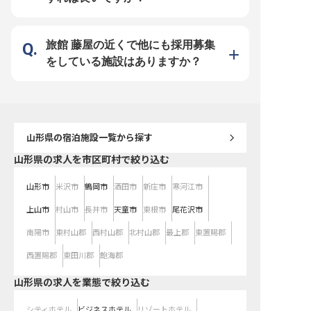
す。趣が異なる本館・別館の客室は
館・別館の客室は全15室、白銀の
全15室、白銀の滝を望める展望露
滝を望める展望露天風呂、地元の食
天風呂、地元の食材を堪能できる郷
材を堪能できる郷土料理なども人気
土料理なども人気です。アットホー
です。アットホームな環境を大切に
ムな環境を大切にした当社で、あな
した当社で、あなたらしい働き方を
旅館 藤屋の近くで他にも採用募集
たらしい働き方を見つけてみません
見つけてみませんか？
か？
をしている施設はありますか？
山形県
の宿泊施設一覧から探す
山形県の求人を市区町村で絞り込む
山形市
米沢市
鶴岡市
酒田市
新庄市
寒河江市
上山市
村山市
長井市
天童市
東根市
尾花沢市
南陽市
東村山郡
西村山郡
北村山郡
最上郡
東置賜郡
西置賜郡
東田川郡
飽海郡
山形県の求人を業態で絞り込む
シティホテル
ビジネスホテル
リゾートホテル