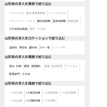
山形県の求人を業態で絞り込む
シティホテル
ビジネスホテル
リゾートホテル
ラグジュアリーホテル
観光地旅館
温泉地旅館
高級旅館
その他宿泊施設
運営・その他
山形県の求人をロケーションで絞り込む
温泉地
市街地
観光地
スキー場
リゾート地
山形県の求人を職種で絞り込む
宿泊
料飲
調理（調理師）
客室
施設管理
ブライダル
管理部門・その他
山形県
の求人を路線で絞り込む
ＪＲ左沢線
ＪＲ奥羽本線
ＪＲ陸羽西線
ＪＲ陸羽東線
ＪＲ仙山線
ＪＲ羽越本線
ＪＲ米坂線