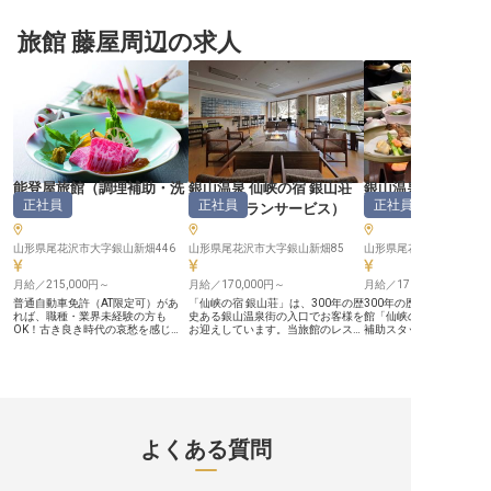
ルアップを応援する制度が充実 ー
【お客様の心に残るお料理を】 山
活も安心です ーー【地域に根差し
ー【お客様の心に残る食のおもてな
形の豊かな自然が育んだ旬の食材を
たおもてなしの心】 当施
しを】 私たちは、訪れるお客様に
旅館 藤屋周辺の求人
活かし、お客様の心に残るお料理を
お客様に心温まるひとと
忘れられない感動体験を提供するこ
提供しています。 一品一品に真心
るため、食を通じて感動
とを大切にしています。 調理スタ
を込め、見た目にも美しい料理で感
います。 山形県庄内地方
ッフとして、旬の食材を活かした料
動を届けたいという想いを大切にし
食材を活かし、旬の味覚
理で、お客様の旅の思い出を彩る重
ています。 お客様の笑顔を直接感
引き出す調理は、まさに
要な役割を担っていただきます。一
じられる、やりがいのある環境で、
様の笑顔のために、一皿
皿一皿に心を込め、五感で楽しんで
あなたの料理人としての情熱を存分
を込めるおもてなしの精
いただけるようなお料理を創造して
に発揮してください。 伝統と革新
しています。 あなたの手
ください。お客様の「美味しい」と
を融合させた、ここでしか味わえな
れる料理が、忘れられな
いう笑顔が、何よりの喜びとなるで
いおもてなしを共に創り上げましょ
なるよう、共に最高の食
しょう。 あなたの技術と情熱で、
う。 ーー【安心して長く働ける環
しましょう。 ーー【働きやすさと
最高のおもてなしを形にしません
境とキャリア】 無料の寮を完備し
成長を支える環境】 私た
能登屋旅館
（
調理補助・洗
銀山温泉 仙峡の宿 銀山荘
銀山温泉 仙峡の宿 
か。 ーー【働きやすさと成長を支
ており、遠方からのご応募も大歓迎
タッフ一人ひとりが安心
正社員
正社員
正社員
える充実の環境】 当施設では、ス
です。 新しい土地での生活も安心
ける環境づくりに力を入
い場
）
（
レストランサービス
）
（
調理補助・洗い
タッフ一人ひとりが安心して長く働
してスタートできます。 昼食費も
す。 年間休日110日やフ
ける環境づくりに力を入れていま
無料なので、日々の生活費を抑えな
暇に加え、社会保険完備
す。 年間休日110日とフレックス休
がら働くことが可能です。 社会保
ん、移住サポートや確定
山形県尾花沢市大字銀山新畑446
山形県尾花沢市大字銀山新畑85
山形県尾花沢市大字銀山新
暇で、プライベートの時間も大切に
険も完備しており、長期的なキャリ
ど、将来を見据えた福利
できます。社会保険完備はもちろ
ア形成をサポートします。 経験豊
実。研修制度や資格取得
ん、移住サポートや副業の奨励、資
月給／215,000円～
富な料理人として、次世代の育成に
月給／170,000円～
ルアップも応援します。 
月給／170,000円～
格取得支援など、あなたのキャリア
も携わりながら、さらなるスキルア
温泉、フィットネスが無
普通自動車免許（AT限定可）があ
「仙峡の宿 銀山荘」は、300年の歴
300年の歴史ある銀山温
アップを多角的に応援。 さらに、
ップを目指せる環境です。 あなた
きるなど、心身のリフレ
れば、職種・業界未経験の方も
史ある銀山温泉街の入口でお客様を
館「仙峡の宿 銀山荘」で
サウナ・温泉・フィットネスが無料
の経験と情熱を活かし、お客様に最
切にできる、働きがいの
OK！古き良き時代の哀愁を感じる
お迎えしています。当旅館のレスト
補助スタッフを募集して
で利用でき、心身ともにリフレッシ
高の時間を提供しませんか。
す。 ※2025年10月02
「能登屋旅館」で調理補助を募集し
ランサービススタッフとして、お客
旅館は、地元の食材をふ
ュしながら仕事に取り組めます。
※2026年03月06日時点の情報です
です
ます。尾花沢牛や山形地鶏、鮎の塩
様の食事の時間を豊かにしていただ
った味わい深い郷土料理
※2025年10月09日時点の情報です
焼きなど、地元の四季折々の食材を
けませんか？老舗旅館ならではの接
す。あなたには下処理か
手がけながら調理スキルを磨くチャ
客スキルや接遇マナーを学びながら
包、メニュー開発まで調
ンス！仕事の流れを覚えるまでは、
成長できる環境です。昇給・賞与あ
広く携わっていただきま
先輩スタッフが丁寧にサポートしま
り、月5千円～1万円の寮完備！年
2回・年休105日・寮費月1
す。単身用アパート寮完備、賄いあ
休105日とメリハリのある働き方が
と働きやすい環境をご用
りなど固定費を抑えながら、オンオ
可能です。さらに、評価制度の導入
他、退職金制度や評価制
よくある質問
フのメリハリをつけて働ける環境で
であなたの頑張りをしっかりサポー
で、先を見据えた長期的
す。 【この企業・施設について】
トします。
可能です！
明治25年創業「能登屋旅館」は、
大正ロマンの風情が漂う銀山温泉に