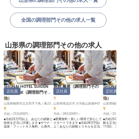
山形県の調理部門その他の求人一覧
全国の調理部門その他の求人一覧
山形県の調理部門その他の求人
SHONAI HOTEL SUIDEN
旅館 藤屋
（
調理部門その
SHONAI HOTEL SU
正社員
正社員
正社員
TERRASSE
（
調理部門その
他
）
TERRASSE
他
）
他
）
山形県鶴岡市北京田字下鳥ノ巣23-1
山形県尾花沢市 大字銀山新畑443
月給／250,000円～
月給／280,000円～
月給／250,000円～
■月給25万円以上。あなたの経験と
■寮費無料！新しい環境で安心して
■月給250,000円から、
技術を正当に評価します ■サウナ・
スタートできます ■月給28万円以
験を正当に評価します ■
温泉・フィットネス無料。心身共に
上！あなたの経験とスキルを正当に
110日、プライベートも
癒やされる特典 ■年間休日110日。
評価 ■昼食費無料！日々の食費を気
る環境です ■サウナや温
プライベートも充実できるシフト制
にせず働けます ■社会保険完備！長
トネス無料など充実の福利
勤務 ■副業や資格取得も奨励。スキ
く安心して働ける環境です ーー
住サポートあり、新しい