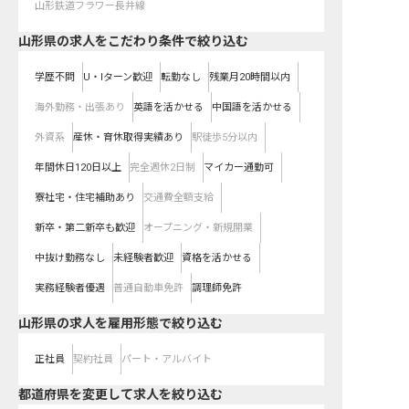
山形鉄道フラワー長井線
山形県の求人をこだわり条件で絞り込む
学歴不問
U・Iターン歓迎
転勤なし
残業月20時間以内
海外勤務・出張あり
英語を活かせる
中国語を活かせる
外資系
産休・育休取得実績あり
駅徒歩5分以内
年間休日120日以上
完全週休2日制
マイカー通勤可
寮社宅・住宅補助あり
交通費全額支給
新卒・第二新卒も歓迎
オープニング・新規開業
中抜け勤務なし
未経験者歓迎
資格を活かせる
実務経験者優遇
普通自動車免許
調理師免許
山形県の求人を雇用形態で絞り込む
正社員
契約社員
パート・アルバイト
都道府県を変更して求人を絞り込む