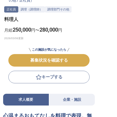
の他
/
正社員
）
転職サポートに申し込む
無料
正社員
調理（調理師）
調理部門その他
料理人
採用をお考えの企業様へ
250,000
280,000
月給
円〜
円
この施設が気になったら
募集状況を確認する
キープする
求人概要
企業・施設
心温まるおもてなしを料理で表現。無