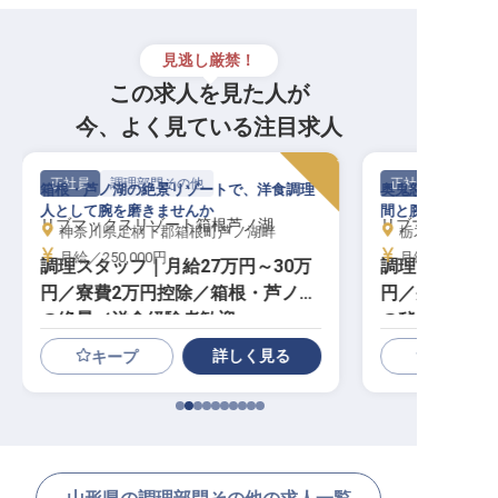
見逃し厳禁！
この求人を見た人が
今、よく見ている注目求人
正社員
調理部門その他
正社員
箱根・芦ノ湖の絶景リゾートで、洋食調理
奥鬼怒の秘湯地で
人として腕を磨きませんか
間と腕を磨きませ
リブマックスリゾート箱根芦ノ湖
リブマックスリ
神奈川県足柄下郡箱根町芦ノ湖畔
栃木県日光市川俣
月給／250,000円～
月給／250,00
調理スタッフ｜月給27万円～30万
調理スタッフ｜
円／寮費2万円控除／箱根・芦ノ湖
円／寮費2万
の絶景／洋食経験者歓迎
の秘湯／急募
詳しく見る
キープ