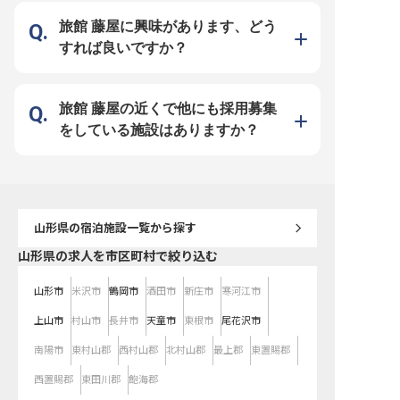
佇む老舗旅館です。過ぎ去り日思い
出を現代へ紡いでいくことをコンセ
旅館 藤屋に興味があります、どう
プトに、昔にタイムスリップしたか
のような風格で幅広いお客様をお出
すれば良いですか？
迎えしています。趣が異なる本館・
別館の客室は全15室、白銀の滝を
望める展望露天風呂、地元の食材を
堪能できる郷土料理なども人気で
す。アットホームな環境を大切にし
た当社で、あなたらしい働き方を見
旅館 藤屋の近くで他にも採用募集
つけてみませんか？
をしている施設はありますか？
山形県
の宿泊施設一覧から探す
山形県の求人を市区町村で絞り込む
山形市
米沢市
鶴岡市
酒田市
新庄市
寒河江市
上山市
村山市
長井市
天童市
東根市
尾花沢市
南陽市
東村山郡
西村山郡
北村山郡
最上郡
東置賜郡
西置賜郡
東田川郡
飽海郡