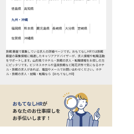
徳島県
高知県
九州・沖縄
福岡県
熊本県
鹿児島県
長崎県
大分県
宮崎県
佐賀県
沖縄県
旅館 藤屋で募集している求人の詳細ページです。おもてなしHRでは旅館
藤屋の募集情報に精通したキャリアアドバイザーが、求人情報や転職活動
をサポートします。山形県でホテル・旅館の求人・転職情報をお探しの方
にピッタリです。ビジネスホテルや温泉旅館など
尾花沢市
で気になるホテ
ル・旅館の求人があれば、電話やメールでお問い合わせください。ホテ
ル・旅館の求人・就職・転職なら【おもてなしHR】
おもてなしHR
が
あなたのお仕事探しを
お手伝いします！