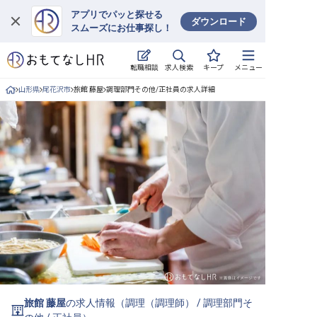
アプリでパッと探せる
ダウンロード
スムーズにお仕事探し！
ログイン
求人検索
転職相談
キープ
メニュー
求人・施設を探す
山形県
尾花沢市
旅館 藤屋
調理部門その他/正社員の求人詳細
キープした求人
就職・転職 合同説明会
おもてなしHRについて
ご利用の流れ
よくある質問
ホテル・宿泊業界情報コラム
旅館 藤屋
の求人情報（
調理（調理師）
/
調理部門そ