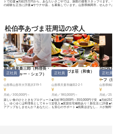
トで応援 ■月給25万円から、あなた
いさごやでは、旅館の接客スタッフ
ります。モチベーション
の経験を正当に評価 ■サウナや温
を募集しています。山形県鶴岡市湯
せんか？あなたにはフロ
泉、フィットネス施設を無料で利用
野浜の美しい景色に囲まれた当旅館
フをお任せ。宿泊業界で
可能 ■年間休日110日以上、プライ
で、お客様のお出迎えやご案内、お
をお持ちの方は優遇いた
ベートも充実 ーー【お客様の心に
見送り、お食事の提供など、心温ま
の寒さが作り出す天然ア
寄り添うおもてなしの舞台】 レセ
るおもてなしを一緒に提供しません
楽しめるエリアで、自然
プションスタッフとして、お客様の
か？お部屋の準備やフロント業務、
感じながら働ける環境。「
滞在を最高の思い出にするためのお
松伯亭あづま荘周辺の求人
ティーラウンジやお土産処での接客
白銀荘」は、国家公務員
手伝いをお願いします。 チェック
も担当していただきます。月給
合会が組合員の利用を目
イン・チェックアウト業務はもちろ
180,000円～250,000円で、年齢、
る宿泊施設です。地場の
ん、予約管理やお問い合わせ対応、
経験、能力を考慮して優遇します。
した郷土会席料理でおも
そしてゲストサービスやバトラー業
ホスピタリティに溢れるあなたのご
ています。※この求人は20
務を通じて、お客様一人ひとりに合
応募をお待ちしております！
7日時点の情報です
わせたきめ細やかなおもてなしを提
※2025年10月23日時点の情報です
供します。 イベント企画にも携わ
り、お客様の心に残る特別な体験を
創造するやりがいを感じられるでし
ょう。 ーー【充実の待遇と成長を
後押しする環境】 当施設では、ス
黒沢温泉喜三郎
（
料理長・
SHONAI HOTEL SU
タッフが安心して長く働けるよう充
松伯亭あづま荘
（
和食
）
正社員
正社員
正社員
実した福利厚生を整えています。
マネージャー・シェフ
）
TERRASSE
給与は月給250,000円〜450,000円
ーフ（宿泊部門）
で、経験と能力を正当に評価。社会
保険完備、研修制度、資格取得奨励
山形県山形市大字黒沢319-1
山形県天童市鎌田2-2-1
でスキルアップも応援。サウナ・温
泉・フィットネスの無料利用や社員
割引でリフレッシュも可能。 年間
月給／300,000円～
月給／180,000円～
月給／250,000円～
休日110日以上で、プライベートも
楽しい食のひとときをプロデュース
■月給180,000円～350,000円で安
■月給250,000円から、
大切にしながら、おもてなしのプロ
し、ゆくゆくは料理長としてキャリ
定収入 ■賃貸住宅補助あり！新生活
に評価 ■サウナや温泉、
として成長できる環境です。
アアップをしませんか？あなたには
も安心のサポート ■残業ほぼなし！
スが無料で利用可能 ■研
※2025年10月09日時点の情報です
当旅館の和食料理長候補をお任せ。
プライベートも充実できる環境 ■無
格取得支援でスキルアップ
収入もキャリアもどちらも磨ける、
料のまかないや温泉入浴など嬉しい
日110日、プライベート
月給は30万円をご用意しました！
福利厚生 ーー【お客様を笑顔にす
る ーー【心温まるおもてなしを追
和食会席料理を得意とする方は、腕
る和食の技を磨く】 お客様の心に
求するサービスリーダー】
を活かして働いていただける環境で
残るお料理を提供するため、旬の食
スリーダーとして、お客
す。黒沢温泉喜三郎は、蔵王の四季
材を活かした和食調理全般をお任せ
りに寄り添い、忘れられ
を楽しめる旬の素材を使った食事、
します。仕込みから調理、そして季
演出するお仕事です。 接