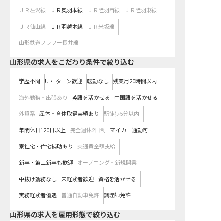
ＪＲ左沢線
ＪＲ奥羽本線
ＪＲ陸羽西線
ＪＲ陸羽東線
ＪＲ仙山線
ＪＲ羽越本線
ＪＲ米坂線
山形鉄道フラワー長井線
山形県の求人をこだわり条件で絞り込む
学歴不問
U・Iターン歓迎
転勤なし
残業月20時間以内
海外勤務・出張あり
英語を活かせる
中国語を活かせる
外資系
産休・育休取得実績あり
駅徒歩5分以内
年間休日120日以上
完全週休2日制
マイカー通勤可
寮社宅・住宅補助あり
交通費全額支給
新卒・第二新卒も歓迎
オープニング・新規開業
中抜け勤務なし
未経験者歓迎
資格を活かせる
実務経験者優遇
普通自動車免許
調理師免許
山形県の求人を雇用形態で絞り込む