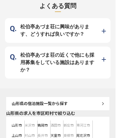
弱アルカリ性の泉質が自慢の温泉で
節ごとのメニュー考案まで、あなた
らオーダーテイク、料理
よくある質問
お客さまをお迎えする宿です。※こ
の創造性と技術を存分に発揮できる
の提供はもちろん、お客
の求人は2022年2月8日時点の情報
環境です。 お客様の「美味しい」
リクエストに応えるコン
です
という笑顔を直接感じられる、やり
業務まで、幅広い業務を
がいのあるお仕事です。おもてなし
もてなしの心」を形にし
の心を大切に、一品一品心を込めて
い。 お客様の笑顔が直接
お客様をお迎えしましょう。 ーー
やりがいを日々感じなが
松伯亭あづま荘に興味がありま
【働きやすさを追求した安心の職場
サービスを提供しましょう。 
環境】 調理師免許をお持ちであれ
【充実の福利厚生とキャ
す、どうすれば良いですか？
ば、経験の浅い方も歓迎いたしま
環境】 当社では、働く皆
す。残業はほとんどなく、プライベ
して長く活躍できるよう
ートの時間も大切にしながら働ける
福利厚生をご用意していま
環境です。 無料のまかないや温泉
会保険完備はもちろん、
入浴、制服貸与など、日々の疲れを
トや確定拠出年金、副業
癒し、快適に働ける福利厚生も充
らに、サウナ・温泉・フ
松伯亭あづま荘の近くで他にも採
実。さらに、賃貸住宅補助（条件あ
の無料利用や社員割引な
り）で、遠方からの転職や新生活を
生活を豊かにする特典も
用募集をしている施設はあります
始める方も安心してスタートできま
研修制度や資格取得奨励
す。 ※2026年03月26日時点の情報
のキャリアアップを力強
か？
です
す。 ※2025年10月02
です
山形県
の宿泊施設一覧から探す
山形県の求人を市区町村で絞り込む
山形市
米沢市
鶴岡市
酒田市
新庄市
寒河江市
上山市
村山市
長井市
天童市
東根市
尾花沢市