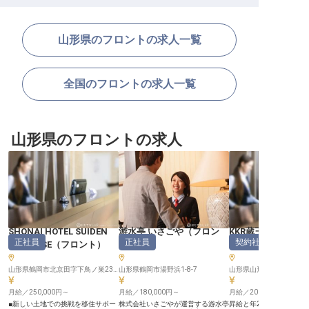
山形県のフロントの求人一覧
全国のフロントの求人一覧
山形県のフロントの求人
SHONAI HOTEL SUIDEN
游水亭 いさごや
（
フロン
KKR蔵王白銀荘
正社員
正社員
契約社員
TERRASSE
（
フロント
）
ト
）
ト
）
山形県鶴岡市北京田字下鳥ノ巣23-1
山形県鶴岡市湯野浜1-8-7
山形県山形市蔵王温泉904
月給／250,000円～
月給／180,000円～
月給／200,000円～
■新しい土地での挑戦を移住サポー
株式会社いさごやが運営する游水亭
昇給と年2回の賞与をご