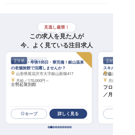
見逃し厳禁！
この求人を見た人が
今、よく見ている注目求人
正社員
フロント
正社員
賞与あり・年休105日・寮完備！銀山温泉
マニュアルのない
の老舗旅館で活躍しませんか？
スキルを。7組と
山形県尾花沢市大字銀山新畑417
櫻湯 山茱萸
山形県南陽市赤
月給／170,000円～
月給／220,00
古勢起屋別館
フロント｜7室
／月8,000円
詳しく見る
キープ