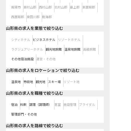
南陽市
東村山郡
西村山郡
北村山郡
最上郡
東置賜郡
西置賜郡
東田川郡
飽海郡
山形県の求人を業態で絞り込む
シティホテル
ビジネスホテル
リゾートホテル
ラグジュアリーホテル
観光地旅館
温泉地旅館
高級旅館
その他宿泊施設
運営・その他
山形県の求人をロケーションで絞り込む
温泉地
市街地
観光地
スキー場
リゾート地
山形県の求人を職種で絞り込む
宿泊
料飲
調理（調理師）
客室
施設管理
ブライダル
管理部門・その他
山形県
の求人を路線で絞り込む