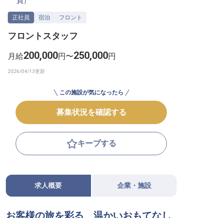
員
）
転職サポートに申し込む
無料
正社員
宿泊
フロント
フロントスタッフ
採用をお考えの企業様へ
200,000
250,000
月給
円〜
円
この施設が気になったら
募集状況を確認する
キープする
求人概要
企業・施設
お客様の旅を彩る、温かいおもてなし