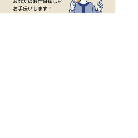
あなたのお仕事探しを
お手伝いします！
サポート登録後の流れ
サポート

電話で

マッチする

企業と

内定

登録
ヒアリング
求人をご紹介
面接
入社
宿泊業界専任のキャリアアドバイザーがあなたの転
職活動を徹底サポート!
納得できる転職先をご提案いたします。
サポートに申込む
無料
おもてなしHRについて