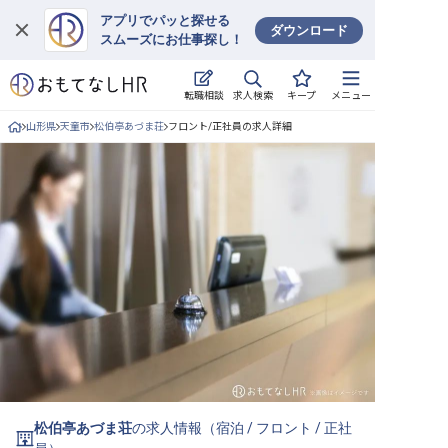
アプリでパッと探せる
ダウンロード
スムーズにお仕事探し！
ログイン
求人検索
転職相談
キープ
メニュー
求人・施設を探す
山形県
天童市
松伯亭あづま荘
フロント/正社員の求人詳細
キープした求人
就職・転職 合同説明会
おもてなしHRについて
ご利用の流れ
よくある質問
ホテル・宿泊業界情報コラム
松伯亭あづま荘
の求人情報（
宿泊
/
フロント
/
正社