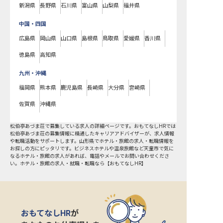
新潟県
長野県
石川県
富山県
山梨県
福井県
中国・四国
広島県
岡山県
山口県
島根県
鳥取県
愛媛県
香川県
徳島県
高知県
九州・沖縄
福岡県
熊本県
鹿児島県
長崎県
大分県
宮崎県
佐賀県
沖縄県
松伯亭あづま荘で募集している求人の詳細ページです。おもてなしHRでは
松伯亭あづま荘の募集情報に精通したキャリアアドバイザーが、求人情報
や転職活動をサポートします。山形県でホテル・旅館の求人・転職情報を
お探しの方にピッタリです。ビジネスホテルや温泉旅館など
天童市
で気に
なるホテル・旅館の求人があれば、電話やメールでお問い合わせくださ
い。ホテル・旅館の求人・就職・転職なら【おもてなしHR】
おもてなしHR
が