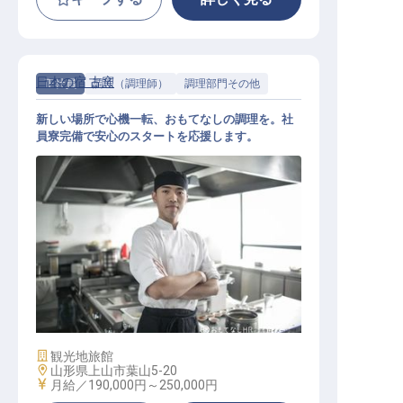
日本の宿 古窯
正社員
調理（調理師）
調理部門その他
新しい場所で心機一転、おもてなしの調理を。社
員寮完備で安心のスタートを応援します。
調理
施設業態
観光地旅館
勤務地
山形県上山市葉山5-20
給与
月給／190,000円～
250,000円