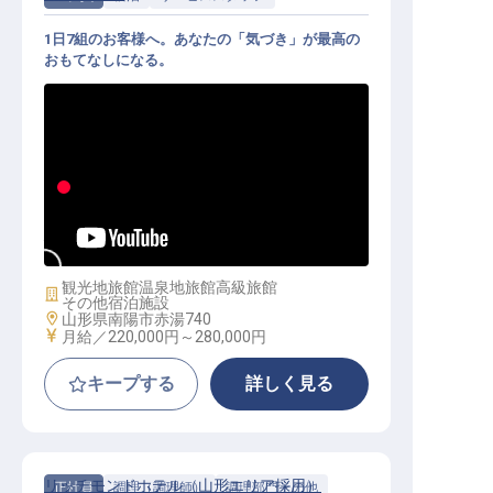
1日7組のお客様へ。あなたの「気づき」が最高の
おもてなしになる。
サービススタッフ｜全7室の宿／年
休105日／月給22万〜／未経験可
観光地旅館
温泉地旅館
高級旅館
施設業態
その他宿泊施設
勤務地
山形県南陽市赤湯740
給与
月給／220,000円～
280,000円
キープする
詳しく見る
リッチモンドホテル（山形エリア採用）
正社員
調理（調理師）
調理部門その他