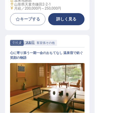
温泉地旅館
勤務地
山形県天童市鎌田2-2-1
給与
月給／200,000円～
250,000円
キープする
詳しく見る
松伯亭あづま荘
正社員
客室
客室係その他
心に寄り添う一期一会のおもてなし 温泉宿で紡ぐ
笑顔の物語
客室係