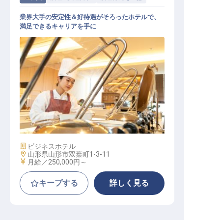
業界大手の安定性＆好待遇がそろったホテルで、
満足できるキャリアを手に
調理│月給25万～／年休116日／手当
充実／経験者優遇／多彩なキャリア
施設業態
ビジネスホテル
勤務地
山形県山形市双葉町1-3-11
給与
月給／250,000円～
キープする
詳しく見る