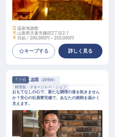
フロントスタッフ
施設業態
温泉地旅館
勤務地
山形県天童市鎌田2丁目2-1
給与
月給／200,000円～
250,000円
キープする
詳しく見る
日本の宿 古窯
正社員
調理（調理師）
料理長・マネージャー・シェフ
おもてなしの心で、新たな調理の道を拓きません
か？安心の社員寮完備で、あなたの挑戦を温かく
支えます。