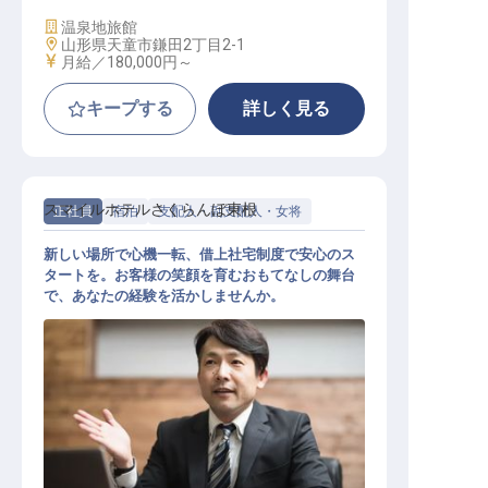
施設業態
温泉地旅館
勤務地
山形県天童市鎌田2丁目2-1
給与
月給／180,000円～
キープする
詳しく見る
スマイルホテルさくらんぼ東根
正社員
宿泊
支配人・副支配人・女将
新しい場所で心機一転、借上社宅制度で安心のス
タートを。お客様の笑顔を育むおもてなしの舞台
で、あなたの経験を活かしませんか。
ホテル副支配人・マネージャー候補