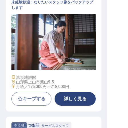
未経験歓迎！なりたいスタッフ像をバックアップ
します
一般接客サービス
施設業態
温泉地旅館
勤務地
山形県上山市葉山9-5
給与
月給／175,000円～
218,000円
キープする
詳しく見る
松伯亭あづま荘
正社員
宿泊
サービススタッフ