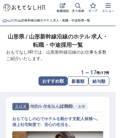
求人検索
転職相談
キープ
メニュー
山形県
山形新幹線沿線のホテル 求人・転職・中途採用一覧
ログイン
山形県 / 山形新幹線沿線のホテル 求人・
求人・施設を探す
転職・中途採用一覧
キープした求人
おもてなしHRでは、山形新幹線沿線のお仕事を多数
ご紹介いたします。
就職・転職 合同説明会
1 ~ 17
件/
17
件
おもてなしHRについて
おすすめ順
新着順
給与順
ご利用の流れ
スマイルホテルさくらんぼ東根
正社員
宿泊
支配人・副支配人・女将
よくある質問
おもてなしの心でホテルを動かす支配人候補へ。
ホテル・宿泊業界情報コラム
借上社宅制度で、安心の生活を。