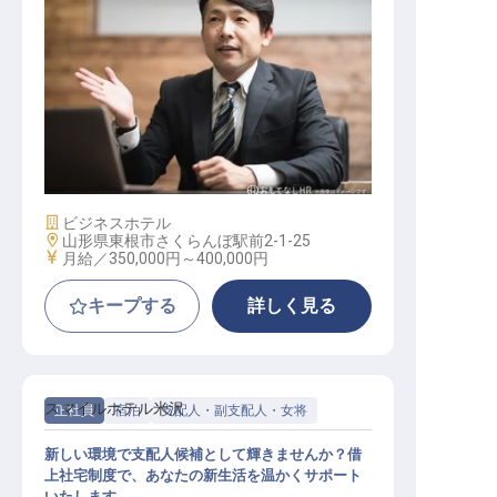
転職サポートに申し込む
無料
採用をお考えの企業様へ
支配人候補
施設業態
ビジネスホテル
勤務地
山形県東根市さくらんぼ駅前2-1-25
給与
月給／350,000円～
400,000円
キープする
詳しく見る
スマイルホテル米沢
正社員
宿泊
支配人・副支配人・女将
新しい環境で支配人候補として輝きませんか？借
上社宅制度で、あなたの新生活を温かくサポート
いたします。