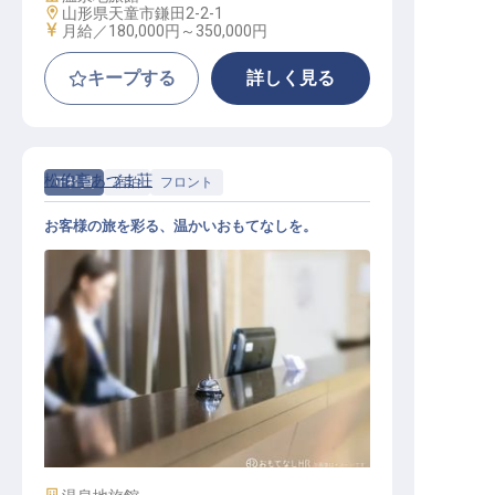
勤務地
山形県天童市鎌田2-2-1
給与
月給／180,000円～
350,000円
キープする
詳しく見る
松伯亭あづま荘
正社員
宿泊
フロント
お客様の旅を彩る、温かいおもてなしを。
フロントスタッフ
施設業態