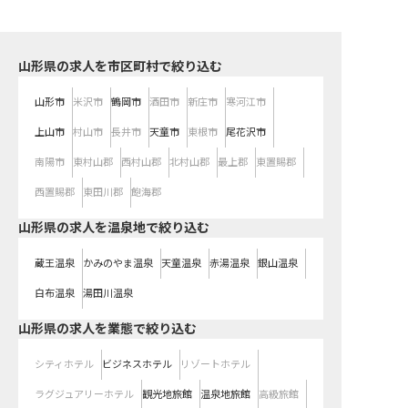
山形県の求人を市区町村で絞り込む
山形市
米沢市
鶴岡市
酒田市
新庄市
寒河江市
上山市
村山市
長井市
天童市
東根市
尾花沢市
南陽市
東村山郡
西村山郡
北村山郡
最上郡
東置賜郡
西置賜郡
東田川郡
飽海郡
山形県の求人を温泉地で絞り込む
蔵王温泉
かみのやま温泉
天童温泉
赤湯温泉
銀山温泉
白布温泉
湯田川温泉
山形県の求人を業態で絞り込む
シティホテル
ビジネスホテル
リゾートホテル
ラグジュアリーホテル
観光地旅館
温泉地旅館
高級旅館