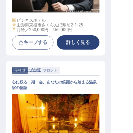
施設業態
ビジネスホテル
勤務地
山形県東根市さくらんぼ駅前2-1-25
給与
月給／250,000円～
450,000円
キープする
詳しく見る
松伯亭あづま荘
正社員
宿泊
フロント
心に残る一期一会。あなたの笑顔から始まる温泉
宿の物語