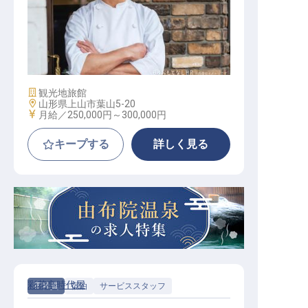
調理スタッフ／マネジメント経験優
遇
施設業態
観光地旅館
勤務地
山形県上山市葉山5-20
給与
月給／250,000円～
300,000円
キープする
詳しく見る
彩花亭時代屋
正社員
宿泊
サービススタッフ