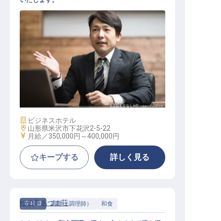
支配人候補
施設業態
ビジネスホテル
勤務地
山形県米沢市下花沢2-5-22
給与
月給／350,000円～
400,000円
キープする
詳しく見る
松伯亭あづま荘
正社員
調理（調理師）
和食