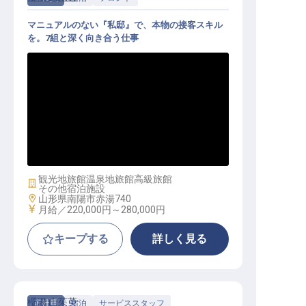
マニュアルのない『私邸』で、本物の接客スキル
を。7組と深く向き合う仕事
フロント｜7室の私邸／残業月20h／
月8,000円～の寮完備
観光地旅館
温泉地旅館
高級旅館
施設業態
その他宿泊施設
勤務地
山形県南陽市赤湯740
給与
月給／220,000円～
280,000円
キープする
詳しく見る
櫻湯 山茱萸
正社員
宿泊
サービススタッフ