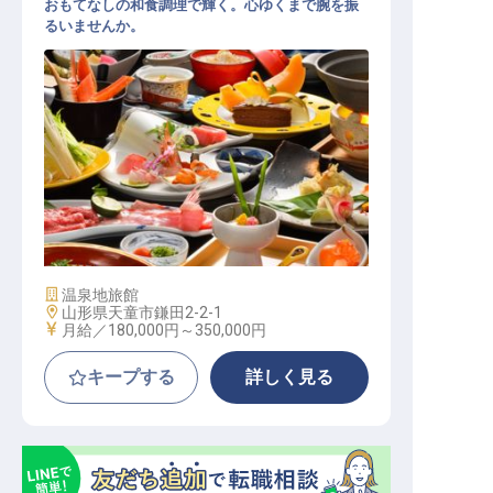
おもてなしの和食調理で輝く。心ゆくまで腕を振
るいませんか。
和食の調理スタッフ
施設業態
温泉地旅館
勤務地
山形県天童市鎌田2-2-1
給与
月給／180,000円～
350,000円
キープする
詳しく見る