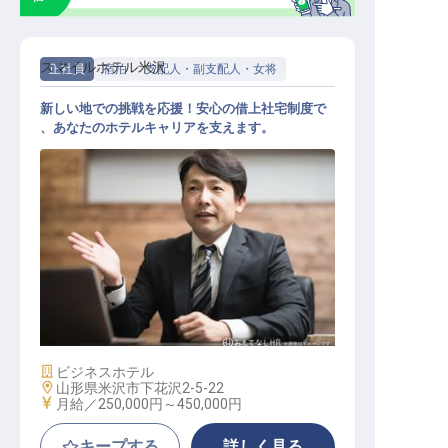
スマイルホテル米沢
正社員
宿泊
支配人・副支配人・女将
新しい地での挑戦を応援！安心の借上社宅制度で
、あなたのホテルキャリアを支えます。
ホテル副支配人・マネージャー候補
施設業態
ビジネスホテル
勤務地
山形県米沢市下花沢2-5-22
給与
月給／250,000円～
450,000円
キープする
詳しく見る