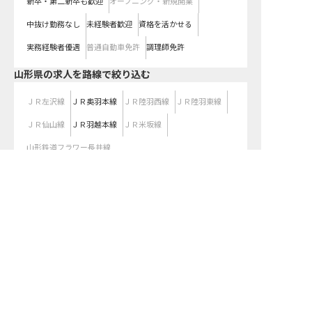
新卒・第二新卒も歓迎
オープニング・新規開業
中抜け勤務なし
未経験者歓迎
資格を活かせる
実務経験者優遇
普通自動車免許
調理師免許
山形県
の求人を路線で絞り込む
ＪＲ左沢線
ＪＲ奥羽本線
ＪＲ陸羽西線
ＪＲ陸羽東線
ＪＲ仙山線
ＪＲ羽越本線
ＪＲ米坂線
山形鉄道フラワー長井線
転職サポートに申し込む
山形県の求人を雇用形態で絞り込む
無料
正社員
契約社員
パート・アルバイト
都道府県を変更して求人を絞り込む
関東
東京都
神奈川県
埼玉県
千葉県
茨城県
栃木県
群馬県
近畿