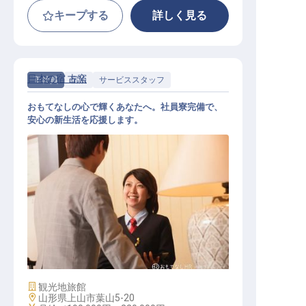
キープする
詳しく見る
日本の宿 古窯
正社員
宿泊
サービススタッフ
おもてなしの心で輝くあなたへ。社員寮完備で、
安心の新生活を応援します。
接客スタッフ
施設業態
観光地旅館
勤務地
山形県上山市葉山5-20