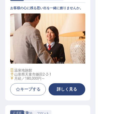
お客様の心に残る思い出を一緒に創りませんか。
客室係
施設業態
温泉地旅館
勤務地
山形県天童市鎌田2-2-1
給与
月給／180,000円～
キープする
詳しく見る
櫻湯 山茱萸
正社員
宿泊
フロント