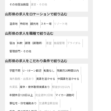
その他宿泊施設
運営・その他
山形県の求人をロケーションで絞り込む
温泉地
市街地
観光地
スキー場
リゾート地
山形県の求人を職種で絞り込む
宿泊
料飲
調理（調理師）
客室
施設管理
ブライダル
管理部門・その他
山形県の求人をこだわり条件で絞り込む
学歴不問
U・Iターン歓迎
転勤なし
残業月20時間以内
海外勤務・出張あり
英語を活かせる
中国語を活かせる
外資系
産休・育休取得実績あり
駅徒歩5分以内
年間休日120日以上
完全週休2日制
マイカー通勤可
寮社宅・住宅補助あり
交通費全額支給