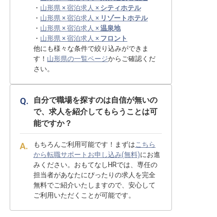
・
山形県 × 宿泊求人 ×
シティホテル
・
山形県 × 宿泊求人 ×
リゾートホテル
・
山形県 × 宿泊求人 ×
温泉地
・
山形県 × 宿泊求人 ×
フロント
他にも様々な条件で絞り込みができま
す！
山形県の一覧ページ
からご確認くだ
さい。
自分で職場を探すのは自信が無いの
で、求人を紹介してもらうことは可
能ですか？
もちろんご利用可能です！まずは
こちら
から転職サポートお申し込み(無料)
にお進
みください。おもてなしHRでは、専任の
担当者があなたにぴったりの求人を完全
無料でご紹介いたしますので、安心して
ご利用いただくことが可能です。