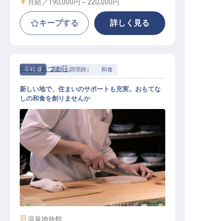
給与
月給／190,000円～
220,000円
キープする
詳しく見る
松伯亭あづま荘
正社員
調理（調理師）
和食
新しい地で、住まいのサポートも充実。おもてな
しの和食を創りませんか
和食の調理スタッフ
施設業態
温泉地旅館