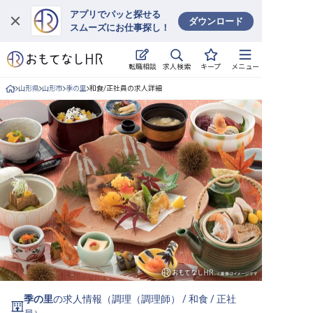
アプリでパッと探せる
ダウンロード
スムーズにお仕事探し！
ログイン
求人検索
転職相談
キープ
メニュー
求人・施設を探す
山形県
山形市
季の里
和食/正社員の求人詳細
キープした求人
就職・転職 合同説明会
おもてなしHRについて
ご利用の流れ
よくある質問
ホテル・宿泊業界情報コラム
季の里
の求人情報（
調理（調理師）
/
和食
/
正社