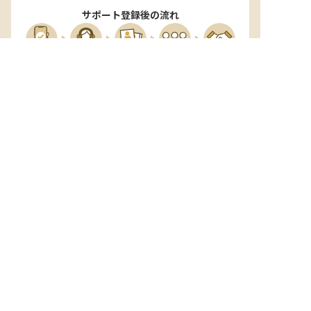
サポート登録後の流れ
サポート

電話で

マッチする

企業と

内定

登録
ヒアリング
求人をご紹介
面接
入社
宿泊業界専任のキャリアアドバイザーがあなたの転
職活動を徹底サポート!
納得できる転職先をご提案いたします。
サポートに申込む
無料
おもてなしHRについて
ご利用の流れ
よくある質問