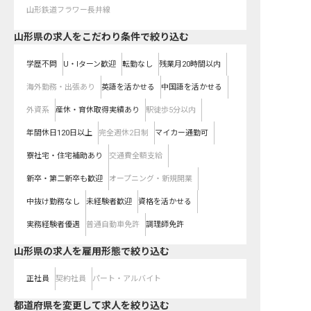
山形鉄道フラワー長井線
山形県の求人をこだわり条件で絞り込む
学歴不問
U・Iターン歓迎
転勤なし
残業月20時間以内
海外勤務・出張あり
英語を活かせる
中国語を活かせる
外資系
産休・育休取得実績あり
駅徒歩5分以内
年間休日120日以上
完全週休2日制
マイカー通勤可
寮社宅・住宅補助あり
交通費全額支給
新卒・第二新卒も歓迎
オープニング・新規開業
中抜け勤務なし
未経験者歓迎
資格を活かせる
実務経験者優遇
普通自動車免許
調理師免許
山形県の求人を雇用形態で絞り込む
正社員
契約社員
パート・アルバイト
都道府県を変更して求人を絞り込む