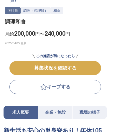
員
）
転職サポートに申し込む
無料
正社員
調理（調理師）
和食
調理和食
採用をお考えの企業様へ
200,000
240,000
月給
円〜
円
この施設が気になったら
募集状況を確認する
キープする
求人概要
企業・施設
職場の様子
新生活も安心の単身寮あり！年休105