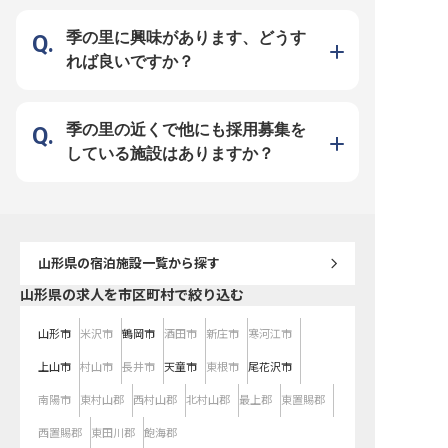
季の里に興味があります、どうす
れば良いですか？
季の里の近くで他にも採用募集を
している施設はありますか？
山形県
の宿泊施設一覧から探す
山形県の求人を市区町村で絞り込む
山形市
米沢市
鶴岡市
酒田市
新庄市
寒河江市
上山市
村山市
長井市
天童市
東根市
尾花沢市
南陽市
東村山郡
西村山郡
北村山郡
最上郡
東置賜郡
西置賜郡
東田川郡
飽海郡