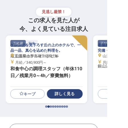
見逃し厳禁！
この求人を見た人が
今、よく見ている注目求人
正社員
和食
正社員
ゲレンデを見下ろす丘の上のホテルで、一
老舗旅館の調理を
品一品、真心を込めた料理を。
完備・年休105
蔵王温泉ホテルオークヒル
山形県山形市蔵王温泉756
山形県尾花沢市
月給／340,900円～
月給／170,00
銀山温泉 仙峡の
和食中心の調理スタッフ（年休110
日／残業月0～4h／寮費無料）
詳しく見る
キープ