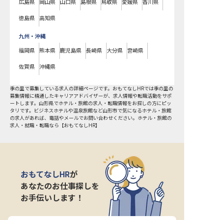
広島県
岡山県
山口県
島根県
鳥取県
愛媛県
香川県
徳島県
高知県
九州・沖縄
福岡県
熊本県
鹿児島県
長崎県
大分県
宮崎県
佐賀県
沖縄県
季の里で募集している求人の詳細ページです。おもてなしHRでは季の里の
募集情報に精通したキャリアアドバイザーが、求人情報や転職活動をサポ
ートします。山形県でホテル・旅館の求人・転職情報をお探しの方にピッ
タリです。ビジネスホテルや温泉旅館など
山形市
で気になるホテル・旅館
の求人があれば、電話やメールでお問い合わせください。ホテル・旅館の
求人・就職・転職なら【おもてなしHR】
おもてなしHR
が
あなたのお仕事探しを
お手伝いします！