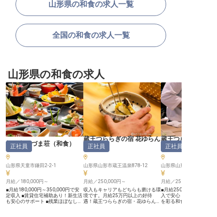
山形県の和食の求人一覧
全国の和食の求人一覧
山形県の和食の求人
蔵王つららぎの宿 花ゆらん
蔵王つららぎの宿 
松伯亭あづま荘
（
和食
）
正社員
正社員
正社員
（
和食
）
（
和食
）
山形県天童市鎌田2-2-1
山形県山形市蔵王温泉878-12
山形県山形市蔵王温泉878
月給／180,000円～
月給／250,000円～
月給／250,000円～
■月給180,000円～350,000円で安
収入もキャリアもどちらも磨ける環
■月給250,000円から、
定収入 ■賃貸住宅補助あり！新生活
境です。月給25万円以上の好待
入で安心 ■蔵王温泉で、
も安心のサポート ■残業ほぼなし！
遇！蔵王つららぎの宿・花ゆらんで
を彩る和食の腕を ■和食
プライベートも充実できる環境 ■無
は「地産地消」の考えに基づき、周
を活かし、幅広い業務で活
料のまかないや温泉入浴など嬉しい
辺の山々から採れた山菜、地元で育
～9日休みで、プライベ