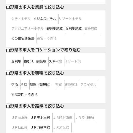
山形県の求人を業態で絞り込む
シティホテル
ビジネスホテル
リゾートホテル
ラグジュアリーホテル
観光地旅館
温泉地旅館
高級旅館
その他宿泊施設
運営・その他
山形県の求人をロケーションで絞り込む
温泉地
市街地
観光地
スキー場
リゾート地
山形県の求人を職種で絞り込む
宿泊
料飲
調理（調理師）
客室
施設管理
ブライダル
管理部門・その他
山形県
の求人を路線で絞り込む
ＪＲ左沢線
ＪＲ奥羽本線
ＪＲ陸羽西線
ＪＲ陸羽東線
ＪＲ仙山線
ＪＲ羽越本線
ＪＲ米坂線