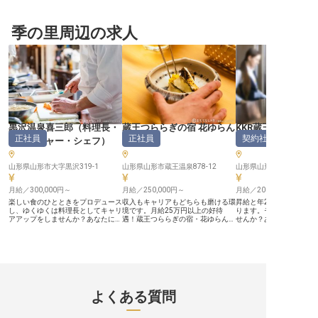
福利厚生 ーー【お客様を笑顔にす
てられた牛などを使った創作和食を
ーー【蔵王の自然が育む
る和食の技を磨く】 お客様の心に
提供しています。業務を通して、旬
和食のおもてなし】 山形
残るお料理を提供するため、旬の食
のものを見分ける目や、様々な食材
泉に位置する当施設では
材を活かした和食調理全般をお任せ
季の里周辺の求人
の扱い方が身に付くため、調理のス
の美しい自然に囲まれな
します。仕込みから調理、そして季
キルアップを目指す方におすすめの
様の心に残る和食を提供
節ごとのメニュー考案まで、あなた
職場！全9室と小規模を活かしたき
す。 地元の旬の食材を大
の創造性と技術を存分に発揮できる
め細やかなおもてなしを提供してい
一品一品に真心を込めて
環境です。 お客様の「美味しい」
ます。※この求人は2022年7月26日
とで、お客様の旅の思い
という笑顔を直接感じられる、やり
時点の情報です
かなものに彩ります。 お
がいのあるお仕事です。おもてなし
顔になる瞬間を間近で見
の心を大切に、一品一品心を込めて
は、何物にも代えがたい
お客様をお迎えしましょう。 ーー
す。 私たちと一緒に、日
【働きやすさを追求した安心の職場
的なおもてなしの心を料
環境】 調理師免許をお持ちであれ
ませんか。 ーー【和食の技を磨
ば、経験の浅い方も歓迎いたしま
き、共に成長できる職場環
黒沢温泉喜三郎
（
料理長・
蔵王つららぎの宿 花ゆらん
KKR蔵王白銀荘
す。残業はほとんどなく、プライベ
食調理業務全般をお任せ
正社員
正社員
契約社員
ートの時間も大切にしながら働ける
あなたのこれまでの経験
マネージャー・シェフ
）
（
和食
）
ト
）
環境です。 無料のまかないや温泉
揮できる環境です。 マル
入浴、制服貸与など、日々の疲れを
を通じて幅広いスキルを
癒し、快適に働ける福利厚生も充
料理人としての視野を広
山形県山形市大字黒沢319-1
山形県山形市蔵王温泉878-12
山形県山形市蔵王温泉904
実。さらに、賃貸住宅補助（条件あ
できます。 チームワーク
り）で、遠方からの転職や新生活を
し、互いに協力し合いな
始める方も安心してスタートできま
月給／300,000円～
月給／250,000円～
良いサービスを追求して
月給／200,000円～
す。 ※2026年03月26日時点の情報
月給250,000円からス
楽しい食のひとときをプロデュース
収入もキャリアもどちらも磨ける環
昇給と年2回の賞与をご
です
8～9日の休日も確保され
し、ゆくゆくは料理長としてキャリ
境です。月給25万円以上の好待
ります。モチベーション
め、仕事とプライベート
アアップをしませんか？あなたには
遇！蔵王つららぎの宿・花ゆらんで
せんか？あなたにはフロ
を保ちながら、安心して
当旅館の和食料理長候補をお任せ。
は「地産地消」の考えに基づき、周
フをお任せ。宿泊業界で
とが可能です。 ※2026年
収入もキャリアもどちらも磨ける、
辺の山々から採れた山菜、地元で育
をお持ちの方は優遇いた
時点の情報です
月給は30万円をご用意しました！
てられた牛などを使った創作和食を
の寒さが作り出す天然ア
和食会席料理を得意とする方は、腕
提供しています。業務を通して、旬
楽しめるエリアで、自然
を活かして働いていただける環境で
のものを見分ける目や、様々な食材
感じながら働ける環境。「
す。黒沢温泉喜三郎は、蔵王の四季
の扱い方が身に付くため、調理のス
白銀荘」は、国家公務員
を楽しめる旬の素材を使った食事、
キルアップを目指す方におすすめの
合会が組合員の利用を目
弱アルカリ性の泉質が自慢の温泉で
職場！全9室と小規模を活かしたき
る宿泊施設です。地場の
よくある質問
お客さまをお迎えする宿です。※こ
め細やかなおもてなしを提供してい
した郷土会席料理でおも
の求人は2022年2月8日時点の情報
ます。※この求人は2022年7月26日
ています。※この求人は20
です
時点の情報です
7日時点の情報です