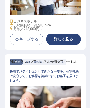
レストランサービス
施設業態
ビジネスホテル
勤務地
長崎県長崎市銅座町7-24
給与
月給／213,000円～
キープする
詳しく見る
ANAクラウンプラザホテル長崎グラバーヒル
正社員
調理（調理師）
パティシエ
長崎でパティシエとして新たな一歩を。住宅補助
で安心して、お客様を笑顔にするお菓子を届けま
しょう。