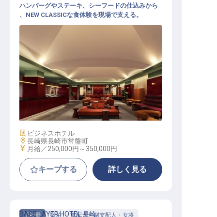
ハンバーグやステーキ、シーフードの仕込みから
、NEW CLASSICな食体験を現場で支える。
キッチン調理│月給25万円～／今冬
開業のホテルレストラン／スーシェ
フ候補も歓迎
施設業態
ビジネスホテル
勤務地
長崎県長崎市常盤町
給与
月給／250,000円～
350,000円
キープする
詳しく見る
BASE LAYER HOTEL 長崎
正社員
宿泊
支配人・副支配人・女将