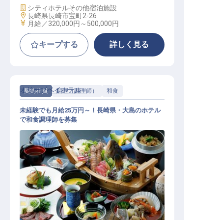
施設業態
シティホテル
その他宿泊施設
勤務地
長崎県長崎市宝町2-26
給与
月給／320,000円～
500,000円
キープする
詳しく見る
オリーブベイホテル
契約社員
調理（調理師）
和食
未経験でも月給25万円～！長崎県・大島のホテル
で和食調理師を募集
和食調理