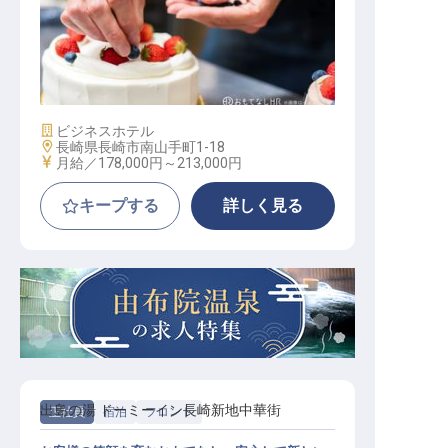
ペストリー
施設業態
ビジネスホテル
勤務地
長崎県長崎市南山手町1-18
給与
月給／178,000円～
213,000円
キープする
詳しく見る
出島の湯 ドーミーイン長崎新地中華街
正社員
宿泊
フロント