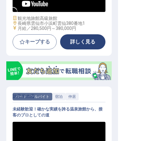
あり／年休105日
施設業態
観光地旅館
高級旅館
勤務地
長崎県雲仙市小浜町雲仙380番地1
給与
月給／280,500円～
380,000円
キープする
詳しく見る
旅亭半水盧
パート・アルバイト
宿泊
仲居
未経験歓迎！確かな実績を誇る温泉旅館から、接
客のプロとしての道