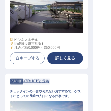
レストランサービス│月給25万円～
／今冬開業のホテルレストラン／NE
W CLASSICなサービスをつくる
施設業態
ビジネスホテル
勤務地
長崎県長崎市常盤町
給与
月給／250,000円～
350,000円
キープする
詳しく見る
BASE LAYER HOTEL 長崎
正社員
宿泊
フロント
チェックインの一言や何気ないおすすめで、ゲス
トにとっての長崎の入口になる仕事です。