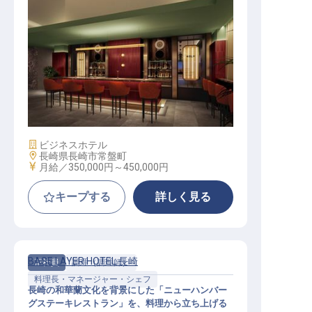
レストランマネージャー│月給35万
円～／今冬開業のホテルレストラン
／立ち上げから運営を担う
施設業態
ビジネスホテル
勤務地
長崎県長崎市常盤町
給与
月給／350,000円～
450,000円
キープする
詳しく見る
BASE LAYER HOTEL 長崎
正社員
調理（調理師）
料理長・マネージャー・シェフ
長崎の和華蘭文化を背景にした「ニューハンバー
グステーキレストラン」を、料理から立ち上げる