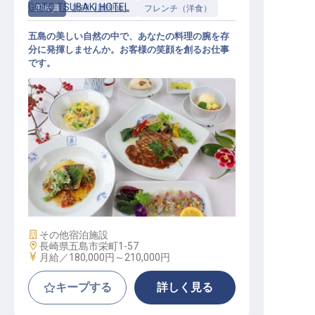
GOTO TSUBAKI HOTEL
正社員
調理（調理師）
フレンチ（洋食）
五島の美しい自然の中で、あなたの料理の腕を存
分に発揮しませんか。お客様の笑顔を創るお仕事
です。
調理員
施設業態
その他宿泊施設
勤務地
長崎県五島市栄町1-57
給与
月給／180,000円～
210,000円
キープする
詳しく見る