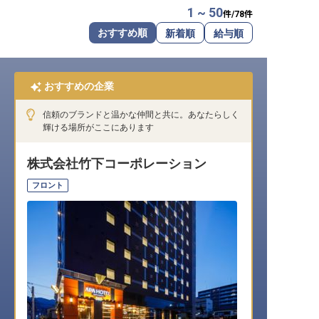
1 ~ 50
件/
78
件
転職サポートに申し込む
無料
おすすめ順
新着順
給与順
採用をお考えの企業様へ
おすすめの企業
信頼のブランドと温かな仲間と共に。あなたらしく
輝ける場所がここにあります
株式会社竹下コーポレーション
フロント