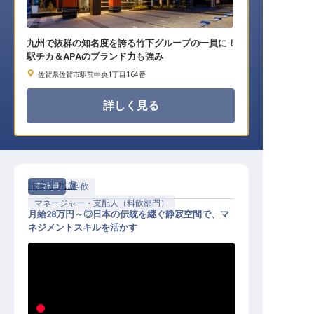
九州で抜群の知名度を誇る竹下グループの一員に！
駅チカ＆APAのブランド力も強み
佐賀県佐賀市駅前中央1丁目164番
詳しく見る
旅亭半水盧
正社員
料飲
マネージャー・支配人（料飲部門）
月給28万円～◎日本の伝統を継ぐ静寂空間で、マ
ネジメントスキルを活かす