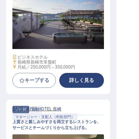
フロント│月給25万円～／今冬長崎
に開業するカルチャービジネスホテ
ル／ゲストにとっての長崎の入口に
なる
施設業態
ビジネスホテル
勤務地
長崎県長崎市常盤町
給与
月給／250,000円～
350,000円
キープする
詳しく見る
BASE LAYER HOTEL 長崎
正社員
料飲
マネージャー・支配人（料飲部門）
上質さと親しみやすさを両立するレストランを、
サービスとチームづくりから立ち上げる。