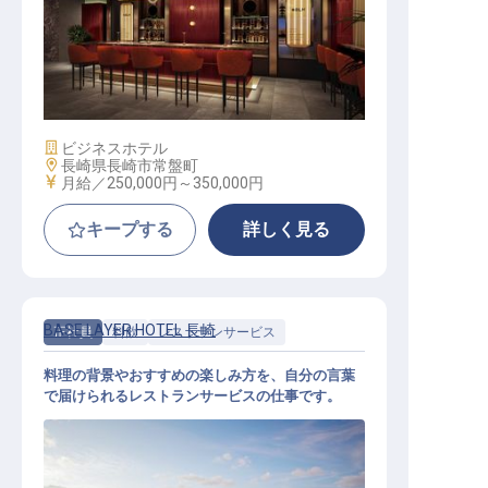
予約管理│月給25万円～／今冬長崎
に開業するカルチャービジネスホテ
ル／宿泊予約・販売を支える
施設業態
ビジネスホテル
勤務地
長崎県長崎市常盤町
給与
月給／250,000円～
350,000円
キープする
詳しく見る
BASE LAYER HOTEL 長崎
正社員
料飲
レストランサービス
料理の背景やおすすめの楽しみ方を、自分の言葉
で届けられるレストランサービスの仕事です。