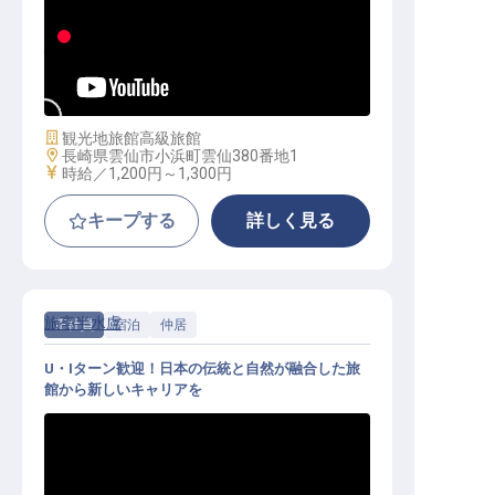
仲居│学歴・経験不問／面接1回／単
身個室寮あり／正社員登用あり
施設業態
観光地旅館
高級旅館
勤務地
長崎県雲仙市小浜町雲仙380番地1
給与
時給／1,200円～
1,300円
キープする
詳しく見る
旅亭半水盧
正社員
宿泊
仲居
U・Iターン歓迎！日本の伝統と自然が融合した旅
館から新しいキャリアを