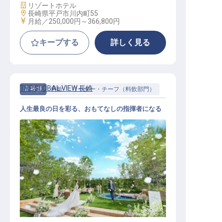
施設業態
リゾートホテル
勤務地
長崎県平戸市川内町55
給与
月給／250,000円～
366,800円
キープする
詳しく見る
THE GLOBAL VIEW 長崎
正社員
料飲
リーダー・チーフ（料飲部門）
人生最良の日を彩る、おもてなしの指揮者になる
婚礼支配人