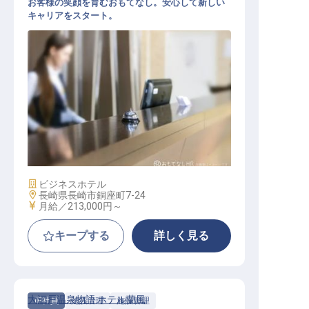
お客様の笑顔を育むおもてなし。安心して新しい
キャリアをスタート。
フロント
施設業態
ビジネスホテル
勤務地
長崎県長崎市銅座町7-24
給与
月給／213,000円～
キープする
詳しく見る
大江戸温泉物語 ホテル蘭風
正社員
施設管理
施設管理