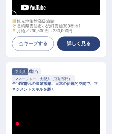
育休取得実績あり／月8日休
施設業態
観光地旅館
高級旅館
勤務地
長崎県雲仙市小浜町雲仙380番地1
給与
月給／230,500円～
280,000円
キープする
詳しく見る
旅亭半水盧
正社員
宿泊
マネージャー・支配人（宿泊部門）
全14室離れの温泉旅館。日本の伝統的空間で、マ
ネジメントスキルを磨く
仲居（管理職）│月1.5万円～単身寮