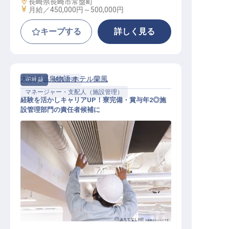
勤務地
長崎県長崎市常盤町
給与
月給／450,000円～
500,000円
キープする
詳しく見る
大江戸温泉物語 ホテル蘭風
正社員
施設管理
マネージャー・支配人（施設管理）
経験を活かしキャリアUP！寮完備・賞与年2◎施
設管理部門の責任者候補に
施設管理スタッフ（責任者候補）