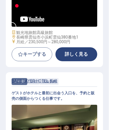
仲居│格安単身寮あり／学歴・経験
不問／充実手当あり／全14室離れ
施設業態
観光地旅館
高級旅館
勤務地
長崎県雲仙市小浜町雲仙380番地1
給与
月給／230,500円～
280,000円
キープする
詳しく見る
BASE LAYER HOTEL 長崎
正社員
宿泊
宿泊予約
ゲストがホテルと最初に出会う入口を、予約と販
売の側面からつくる仕事です。