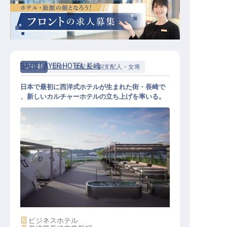
BASE LAYER HOTEL 長崎
正社員
宿泊
支配人・副支配人・女将
日本で最初に西洋式ホテルが生まれた街・長崎で
、新しいカルチャーホテルの立ち上げを率いる。
支配人│月給45万円～／今冬長崎に
開業するカルチャービジネスホテル
／立ち上げの中核を担う
施設業態
ビジネスホテル