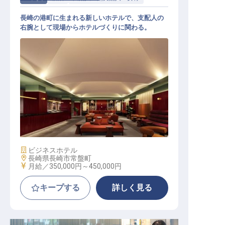
長崎の港町に生まれる新しいホテルで、支配人の
右腕として現場からホテルづくりに関わる。
副支配人│月給35万円～／今冬長崎
に開業するカルチャービジネスホテ
ル／支配人の右腕として立ち上げに
参画
施設業態
ビジネスホテル
勤務地
長崎県長崎市常盤町
給与
月給／350,000円～
450,000円
キープする
詳しく見る