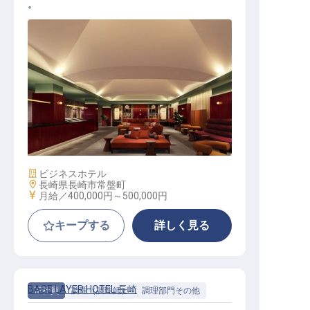
。
シェフ│月給40万円～／今冬開業の
ホテルレストランを立ち上げる／NE
W CLASSICな食体験を料理でつくる
施設業態
ビジネスホテル
勤務地
長崎県長崎市常盤町
給与
月給／400,000円～
500,000円
キープする
詳しく見る
BASE LAYER HOTEL 長崎
正社員
調理（調理師）
調理部門その他