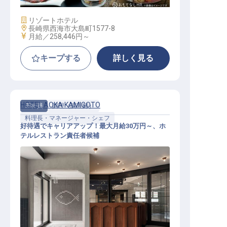
施設業態
リゾートホテル
勤務地
長崎県西海市大島町1577-8
給与
月給／258,446円～
キープする
詳しく見る
HOTEL AOKA KAMIGOTO
正社員
調理（調理師）
料理長・マネージャー・シェフ
好待遇でキャリアアップ！最大月給30万円～、ホ
テルレストラン責任者候補
料理長・マネージャー・シェフ / 正