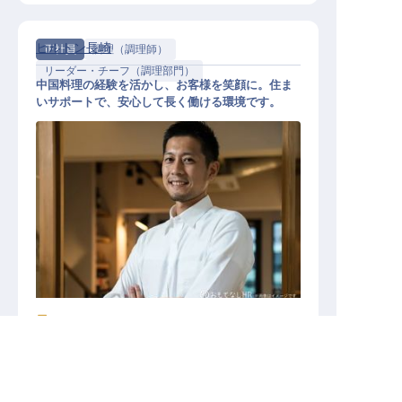
ヒルトン長崎
正社員
調理（調理師）
リーダー・チーフ（調理部門）
中国料理の経験を活かし、お客様を笑顔に。住ま
いサポートで、安心して長く働ける環境です。
中国料理人（副主任・主任級）
施設業態
ラグジュアリーホテル
勤務地
長崎県長崎市尾上町46114
求人を紹介してもらう
給与
月給／220,000円～
330,000円
キープする
詳しく見る