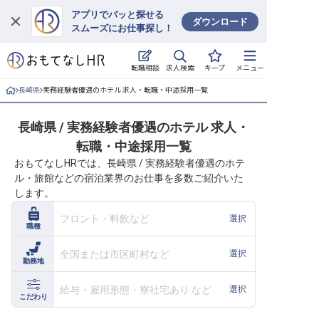
アプリでパッと探せる
ダウンロード
スムーズにお仕事探し！
ログイン
求人検索
転職相談
キープ
メニュー
求人・施設を探す
長崎県
実務経験者優遇のホテル 求人・転職・中途採用一覧
キープした求人
長崎県 / 実務経験者優遇のホテル 求人・
転職・中途採用一覧
就職・転職 合同説明会
おもてなしHRでは、長崎県 / 実務経験者優遇のホテ
ル・旅館などの宿泊業界のお仕事を多数ご紹介いた
おもてなしHRについて
します。
ご利用の流れ
フロント・料飲など
選択
職種
よくある質問
全国または市区町村など
選択
勤務地
ホテル・宿泊業界情報コラム
給与・雇用形態・寮社宅あり など
選択
こだわり