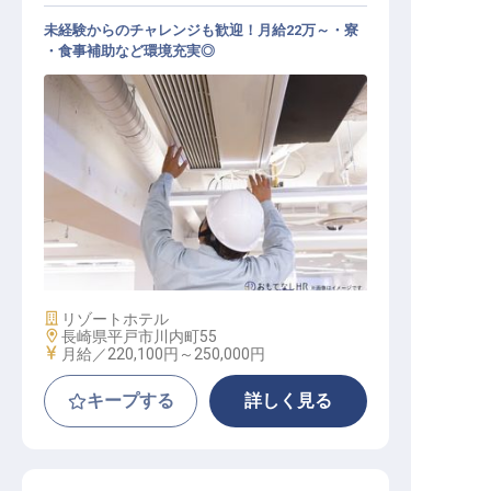
未経験からのチャレンジも歓迎！月給22万～・寮
・食事補助など環境充実◎
施設管理スタッフ（総合職）
施設業態
リゾートホテル
勤務地
長崎県平戸市川内町55
給与
月給／220,100円～
250,000円
キープする
詳しく見る