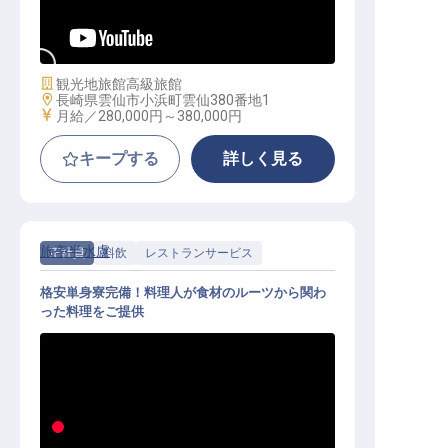
レストランサービス（マネージャー
）│寮あり／年休105日
施設業態
観光地旅館
高級旅館
勤務地
長崎県雲仙市小浜町雲仙380番地1
給与
月給／280,000円～
380,000円
キープする
詳しく見る
旅亭半水盧
正社員
料飲
レストランサービス
格安単身寮完備！料理人が食材のルーツから関わ
った料理をご提供
レストランスタッフ│寮完備／産休