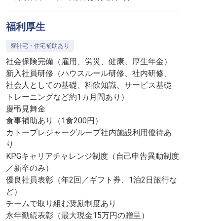
福利厚生
寮社宅・住宅補助あり
社会保険完備（雇用、労災、健康、厚生年金）
新入社員研修（ハウスルール研修、社内研修、
社会人としての基礎、料飲知識、サービス基礎
トレーニングなど約1カ月間あり）
慶弔見舞金
食事補助あり（1食200円）
カトープレジャーグループ社内施設利用優待あ
り
KPGキャリアチャレンジ制度（自己申告異動制度
／新卒のみ）
優良社員表彰（年2回／ギフト券、1泊2日旅行な
ど）
チームで取り組む奨励制度あり
永年勤続表彰（最大現金15万円の贈呈）