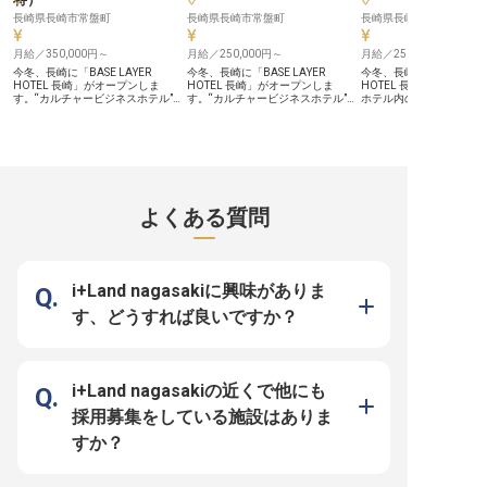
万円（45時間分の固定残業代を含
サポート体制を整えています。 住
む） ・年間休日112日／月9日休み
居の移動を伴う転勤の際には、寮や
長崎県長崎市常盤町
長崎県長崎市常盤町
長崎県長崎市常盤町
・産休・育休の取得実績あり（女性
借上げ社宅をご用意し、新生活を応
の取得率100%） ・社割で自社運営
援。 資格取得支援制度でスキルア
のレストラン・ホテルを社員価格で
月給／350,000円～
ップも後押しします。 三交代シフ
月給／250,000円～
月給／250,000円～
利用可能 ・今冬開業のオープニン
ト制で無理なく働きながら、接客経
今冬、長崎に「BASE LAYER
今冬、長崎に「BASE LAYER
今冬、長崎に「BASE LAY
グポジション
験を活かし、お客様に最高のサービ
HOTEL 長崎」がオープンしま
HOTEL 長崎」がオープンしま
HOTEL 長崎」がオープ
スを提供してください。 チームワ
す。“カルチャービジネスホテル”を
す。“カルチャービジネスホテル”を
ホテル内のレストランは
ークを大切にし、お互いを尊重し合
掲げるBASE LAYER HOTELの新拠
掲げるBASE LAYER HOTELの新拠
トである「NEW CLASS
う温かい職場で、あなたらしいキャ
点です。 【長崎らしいホテル体験
点です。 【ゲストにとっての「長
サービスで体現する場所
リアを築いていきましょう。
を、現場から形にできる】 「NEW
崎の入口」になれる】 フロント
【長崎らしい食体験を、
※2026年03月09日時点の情報です
CLASSIC」をコンセプトに、長崎と
は、ゲストが長崎という街に触れる
で届けられる】 料理の背
いう街と建物が持つ歴史や品格に寄
最初の接点です。チェックイン時の
すめの楽しみ方、ワイン
り添ったホテルづくりを目指してい
一言や何気ないおすすめが、旅の記
との組み合わせなどを自
ます。副支配人は、その世界観を
憶を大きく変えることがあります。
届けることで、ゲストの
日々のオペレーションや接客、スタ
長崎の食、街歩き、カルチャー、夜
をより記憶に残るものに
よくある質問
ッフの動きに落とし込んでいくポジ
のローカルな楽しみ方まで、自分の
す。 【上質さと親しみやすさのあ
ションです。 【支配人の右腕とし
言葉で届けられる面白さがありま
るサービスをつくれる】 
て、立ち上げ期のホテルづくりに関
す。 【長崎らしいホテル体験を、
ファインダイニングでも
われる】 導線、ルール、シフト、
接客から形にできる】 卓袱料理や
ュアルなだけでもない。
教育、サービス品質、部門間連携な
ちゃんぽん、そのぎ茶、波佐見焼、
ステーキハウスの上質さ
ど、ホテルが日々きちんと機能する
ローカルな飲食店、夜のスナック文
ーグレストランの親しみ
i+Land nagasakiに興味がありま
ための土台をつくる役割です。出来
化など、長崎だからこその要素を、
の両方を大切にしたサー
上がった仕組みに入るのではなく、
ゲストとの会話や案内の中でどう届
ームでつくっていける面
す、どうすれば良いですか？
これからの運営を自分たちでつくっ
けるか。マニュアル通りではなく、
ます。開業期は、サービ
ていけるフェーズです。 【働く環
自分の感性や言葉を活かして体験価
客ルール、チームの空気
境のポイント】 ・月給35万円～45
値をつくっていけます。 【働く環
とつ整えていくフェーズ
万円（45時間分の固定残業代を含
境のポイント】 ・月給25万円～35
【働く環境のポイント】 
む） ・年間休日112日／月9日休み
万円（45時間分の固定残業代を含
万円～35万円（45時間
・産休・育休の取得実績あり（女性
む） ・年間休日112日／月9日休み
業代を含む） ・年間休日1
i+Land nagasakiの近くで他にも
の取得率100%） ・社割で自社運営
・産休・育休の取得実績あり（女性
9日休み ・夜勤なし（早
のレストラン・ホテルを社員価格で
の取得率100%） ・社割で自社運営
シフト制） ・産休・育休
採用募集をしている施設はありま
利用可能 ・今冬開業のオープニン
のレストラン・ホテルを社員価格で
績あり（女性の取得率100
グポジション
利用可能 ・今冬開業のオープニン
冬開業のオープニングポ
すか？
グポジション