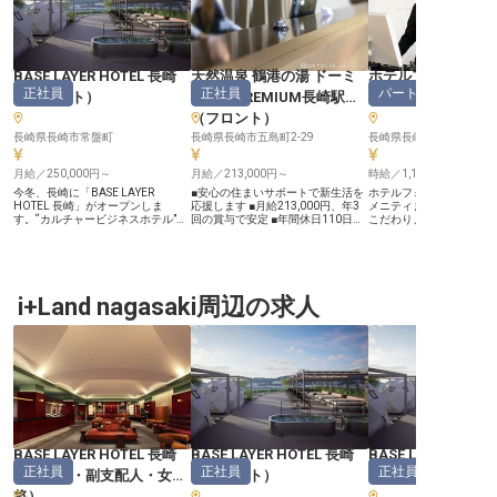
BASE LAYER HOTEL 長崎
天然温泉 鶴港の湯 ドーミ
ホテルフォルツァ
正社員
正社員
パート・アルバイ
（
フロント
）
ーインPREMIUM長崎駅前
ロント
）
（
フロント
）
長崎県長崎市常盤町
長崎県長崎市五島町2-29
月給／250,000円～
月給／213,000円～
時給／1,150円～
今冬、長崎に「BASE LAYER
■安心の住まいサポートで新生活を
ホテルフォルツァではベ
HOTEL 長崎」がオープンしま
応援します ■月給213,000円、年3
メニティまで空間づくり
す。“カルチャービジネスホテル”を
回の賞与で安定 ■年間休日110日、
こだわり、お客様が一日
掲げるBASE LAYER HOTELの新拠
充実の休暇でプライベートも ■充実
し、翌朝元気に旅立てる
点です。 【ゲストにとっての「長
の福利厚生とキャリア支援で成長を
なステイを提供していま
崎の入口」になれる】 フロント
ーー【長崎の魅力を伝える、心温ま
の「顔」としてたくさん
は、ゲストが長崎という街に触れる
るおもてなし】 長崎駅前に位置す
おもてなししませんか？
最初の接点です。チェックイン時の
る当施設は、天然温泉と心尽くしの
ず、多種多様な方と触れ
一言や何気ないおすすめが、旅の記
i+Land nagasaki周辺の求人
サービスで、お客様に安らぎの時間
で、自然とグローバルな
憶を大きく変えることがあります。
を提供しています。 フロント業務
付きますよ。多くの方に
長崎の食、街歩き、カルチャー、夜
では、チェックイン・チェックアウ
でなく、長崎をもっと好
のローカルな楽しみ方まで、自分の
トはもちろん、観光案内を通じて長
もらう。そんなホスピタ
言葉で届けられる面白さがありま
崎の魅力を発信。 夜には名物の夜
目指しませんか。
す。 【長崎らしいホテル体験を、
鳴きそばで、旅の疲れを癒やすお手
接客から形にできる】 卓袱料理や
伝いも。 お客様一人ひとりの心に
ちゃんぽん、そのぎ茶、波佐見焼、
寄り添い、記憶に残る滞在を演出す
ローカルな飲食店、夜のスナック文
る、そんな温かいおもてなしを一緒
化など、長崎だからこその要素を、
に創り上げていきませんか。 あな
ゲストとの会話や案内の中でどう届
たの笑顔と気配りが、お客様の旅を
けるか。マニュアル通りではなく、
より豊かなものにします。 ーー
BASE LAYER HOTEL 長崎
BASE LAYER HOTEL 長崎
BASE LAYER HOT
自分の感性や言葉を活かして体験価
【安心して長く働ける、成長を支え
正社員
正社員
正社員
値をつくっていけます。 【働く環
る環境】 当施設では、社員が安心
（
支配人・副支配人・女
（
フロント
）
（
レストランサー
境のポイント】 ・月給25万円～35
して長く活躍できるよう、充実した
将
）