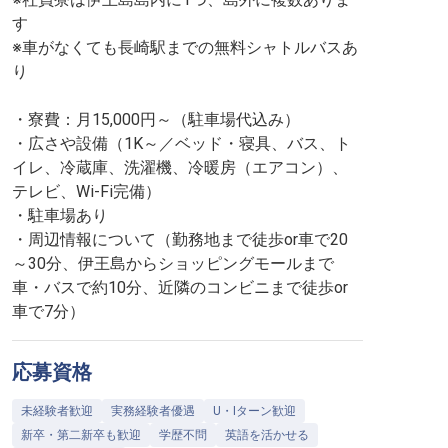
す
※車がなくても長崎駅までの無料シャトルバスあ
り
・寮費：月15,000円～（駐車場代込み）
・広さや設備（1K～／ベッド・寝具、バス、ト
イレ、冷蔵庫、洗濯機、冷暖房（エアコン）、
テレビ、Wi-Fi完備）
・駐車場あり
・周辺情報について（勤務地まで徒歩or車で20
～30分、伊王島からショッピングモールまで
車・バスで約10分、近隣のコンビニまで徒歩or
車で7分）
応募資格
未経験者歓迎
実務経験者優遇
U・Iターン歓迎
新卒・第二新卒も歓迎
学歴不問
英語を活かせる