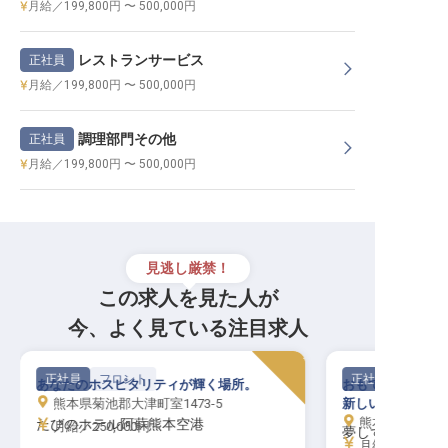
月給／199,800円 〜 500,000円
レストランサービス
正社員
月給／199,800円 〜 500,000円
調理部門その他
正社員
月給／199,800円 〜 500,000円
見逃し厳禁！
この求人を見た人が
今、よく見ている注目求人
正社員
フロント
正社員
あなたのホスピタリティが輝く場所。
おもてなしの心で
熊本県菊池郡大津町室1473-5
新しいキャリアを
熊本県阿蘇郡南
たびのホテル阿蘇熊本空港
月給／250,000円～
夢しずく
月給／220,00