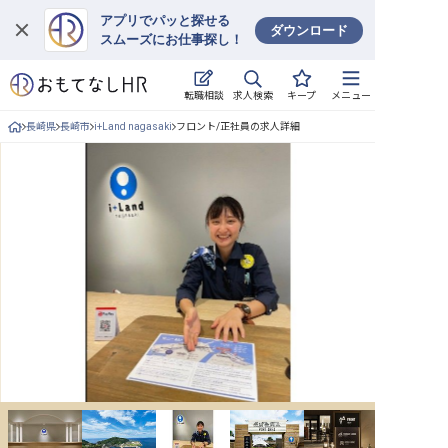
アプリでパッと探せる
ダウンロード
スムーズにお仕事探し！
ログイン
求人検索
転職相談
キープ
メニュー
求人・施設を探す
長崎県
長崎市
i+Land nagasaki
フロント/正社員の求人詳細
キープした求人
就職・転職 合同説明会
おもてなしHRについて
ご利用の流れ
よくある質問
ホテル・宿泊業界情報コラム