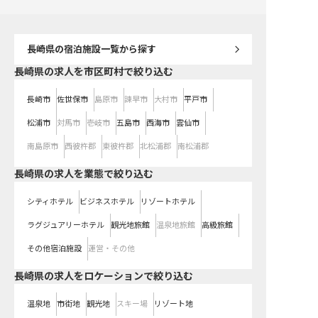
長崎県
の宿泊施設一覧から探す
長崎県の求人を市区町村で絞り込む
長崎市
佐世保市
島原市
諫早市
大村市
平戸市
松浦市
対馬市
壱岐市
五島市
西海市
雲仙市
南島原市
西彼杵郡
東彼杵郡
北松浦郡
南松浦郡
長崎県の求人を業態で絞り込む
シティホテル
ビジネスホテル
リゾートホテル
ラグジュアリーホテル
観光地旅館
温泉地旅館
高級旅館
その他宿泊施設
運営・その他
長崎県の求人をロケーションで絞り込む
温泉地
市街地
観光地
スキー場
リゾート地