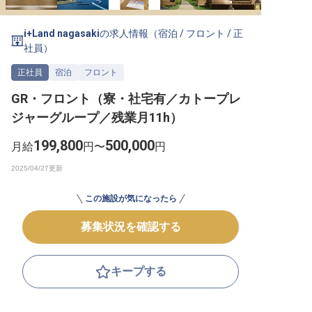
転職サポートに申し込む
無料
i+Land nagasaki
の求人情報（
宿泊
/
フロント
/
正
社員
）
採用をお考えの企業様へ
正社員
宿泊
フロント
GR・フロント（寮・社宅有／カトープレ
ジャーグループ／残業月11h）
199,800
500,000
月給
円〜
円
この施設が気になったら
募集状況を確認する
キープする