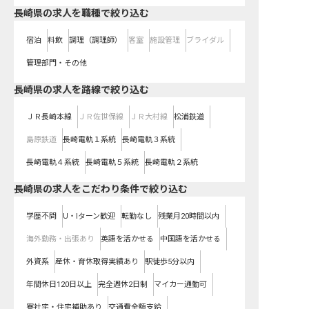
長崎県の求人を職種で絞り込む
宿泊
料飲
調理（調理師）
客室
施設管理
ブライダル
管理部門・その他
長崎県
の求人を路線で絞り込む
ＪＲ長崎本線
ＪＲ佐世保線
ＪＲ大村線
松浦鉄道
島原鉄道
長崎電軌１系統
長崎電軌３系統
長崎電軌４系統
長崎電軌５系統
長崎電軌２系統
長崎県の求人をこだわり条件で絞り込む
学歴不問
U・Iターン歓迎
転勤なし
残業月20時間以内
海外勤務・出張あり
英語を活かせる
中国語を活かせる
外資系
産休・育休取得実績あり
駅徒歩5分以内
年間休日120日以上
完全週休2日制
マイカー通勤可
寮社宅・住宅補助あり
交通費全額支給