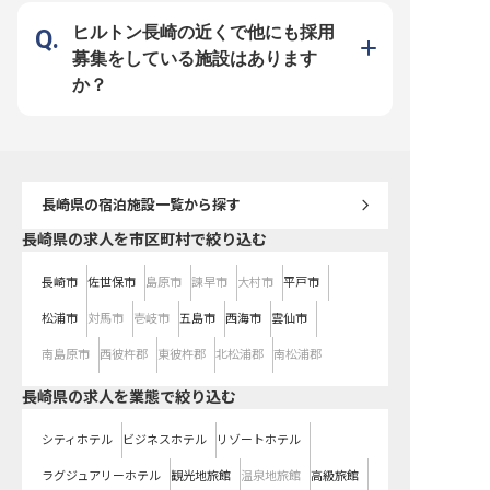
し特別なディナーと、時間帯ごとの
万円～35万円（45時間分の固定残
万円（45時間分の固定残
体験価値をつくっていきます。
業代を含む） ・年間休日112日／月
む） ・年間休日112日／
【働く環境のポイント】 ・月給40
9日休み ・夜勤なし（早番・遅番の
・産休・育休の取得実績
ヒルトン長崎の近くで他にも採用
万円～50万円（45時間分の固定残
シフト制） ・産休・育休の取得実
の取得率100%） ・社割
業代を含む） ・年間休日112日／月
績あり（女性の取得率100%） ・今
のレストラン・ホテルを
募集をしている施設はあります
9日休み ・夜勤なし（早番・遅番の
冬開業のオープニングポジション
利用可能 ・今冬開業のオ
シフト制） ・産休・育休の取得実
グポジション
か？
績あり（女性の取得率100%） ・今
冬開業のオープニングポジション
長崎県
の宿泊施設一覧から探す
長崎県の求人を市区町村で絞り込む
長崎市
佐世保市
島原市
諫早市
大村市
平戸市
松浦市
対馬市
壱岐市
五島市
西海市
雲仙市
南島原市
西彼杵郡
東彼杵郡
北松浦郡
南松浦郡
長崎県の求人を業態で絞り込む
シティホテル
ビジネスホテル
リゾートホテル
ラグジュアリーホテル
観光地旅館
温泉地旅館
高級旅館