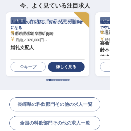
今、よく見ている注目求人
正社員
リーダー・チーフ（料飲部門）
パート・アルバイ
人生最良の日を彩る、おもてなしの指揮者
地元ホテルでスキ
になる
で空いた時間を有
松浦シティホテ
長崎県長崎市宝町2-26
長崎県松浦市志佐
THE GLOBAL VIEW 長崎
月給／320,000円～
時給／1,031円
宴会スタッフ
婚礼支配人
齢不問／スポ
徒歩7分
詳しく見る
キープ
長崎県の料飲部門その他の求人一覧
全国の料飲部門その他の求人一覧