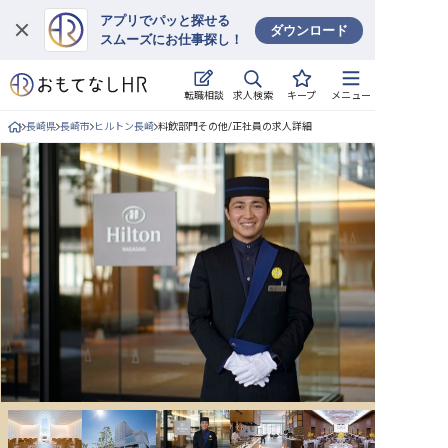
アプリでパッと探せる
ダウンロード
スムーズにお仕事探し！
ログイン
求人検索
転職相談
キープ
メニュー
求人・施設を探す
長崎県
長崎市
ヒルトン長崎
料飲部門その他/正社員の求人詳細
キープした求人
就職・転職 合同説明会
おもてなしHRについて
ご利用の流れ
よくある質問
ホテル・宿泊業界情報コラム