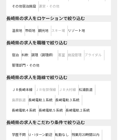
その他宿泊施設
運営・その他
長崎県の求人をロケーションで絞り込む
温泉地
市街地
観光地
スキー場
リゾート地
長崎県の求人を職種で絞り込む
宿泊
料飲
調理（調理師）
客室
施設管理
ブライダル
管理部門・その他
長崎県
の求人を路線で絞り込む
ＪＲ長崎本線
ＪＲ佐世保線
ＪＲ大村線
松浦鉄道
島原鉄道
長崎電軌１系統
長崎電軌３系統
長崎電軌４系統
長崎電軌５系統
長崎電軌２系統
長崎県の求人をこだわり条件で絞り込む
学歴不問
U・Iターン歓迎
転勤なし
残業月20時間以内