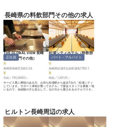
長崎県の料飲部門その他の求人
THE GLOBAL VIEW 長崎
松浦シティホテル
（
料飲部
正社員
パート・アルバイト
（
料飲部門その他
）
門その他
）
長崎県長崎市宝町2-26
長崎県松浦市志佐町浦免1782-1
月給／195,000円～
時給／1,031円～
サービス業に興味のある方、お待ち
松浦駅から徒歩7分の「松浦シティ
しています。サポート体制が整って
ホテル」で宴会スタッフを募集！地
いるので、未経験の方も安心してご
元の方から愛されるホテルでスキマ
応募ください！あなたにはレストラ
時間を有効活用しませんか？ ▼こ
ンや宴会でのサービス業務をお任
んなキーワードが気になる方におす
せ。頑張りをしっかり反映する、昇
すめ スポットバイト ／週1日～OK
給あり！年間休日は108日と多めな
／完全希望シフト制／年齢不問／セ
ので、仕事も自分の時間も大切にし
カンドキャリア／ブランクOK／正
たい方にぴったりです。「THE
ヒルトン長崎周辺の求人
社員登用あり／日払い ■年齢問わず
GLOBAL VIEW 長崎」は長崎の夜景
大歓迎！働きやすさをご紹介■ ・地
を堪能できるハイフロアー客室で、
元のお客様が多くカジュアルな接客
思い出に残るひとときを提供してい
もOK ・幅広い年代が活躍する活気
ます。※この求人は2023年4月18日
ある職場 ・ブランクある方、主婦
時点の情報です
（夫）も大歓迎 ・出勤日のノルマ