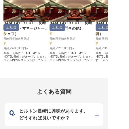
なく空いた時間を有効活用 ・カン
タン業務で即日勤務の希望も叶う
松浦市を代表するシティホテルであ
ることから、大人数での宴会や法事
などの際にはまず初めに当ホテルに
お問合せがくることが多いです。な
BASE LAYER HOTEL 長崎
BASE LAYER HOTEL 長崎
BASE LAYER HOT
かには慣れ親しんだ地元企業のお客
正社員
正社員
正社員
様なども多いため、近しい距離間で
（
料理長・マネージャー・
（
調理部門その他
）
（
支配人・副支配
サービスを提供できます。 また、
シェフ
）
将
）
決まったお料理や飲み物をお出しす
るなど比較的シンプルな業務内容な
長崎県長崎市常盤町
長崎県長崎市常盤町
長崎県長崎市常盤町
ので、入社初日に説明を受けてその
まま実務に入ることが可能！プライ
月給／400,000円～
ベートや学業・家庭、他の仕事と掛
月給／250,000円～
月給／350,000円～
け持ちしながら効率的に働いて稼ぎ
今冬、長崎に「BASE LAYER
今冬、長崎に「BASE LAYER
今冬、長崎に「BASE LAY
たい方におすすめです。
HOTEL 長崎」がオープンします。
HOTEL 長崎」がオープンします。
HOTEL 長崎」がオープ
ホテル内のレストランは、コンセプ
ホテル内のレストランは、コンセプ
す。“カルチャービジネス
トである「NEW CLASSIC」を食の
トである「NEW CLASSIC」を食の
掲げるBASE LAYER HO
体験として最もわかりやすく表現す
体験として表現する場所です。
点です。 【長崎らしいホテル体験
る場所です。 【「NEW CLASSIC」
【NEW CLASSICな食体験を、現場
を、現場から形にできる】
を、料理で表現できる】 目指すの
から支える】 料理の軸はホームメ
CLASSIC」をコンセプ
は、長崎の和華蘭文化を背景にした
イドのハンバーグ。ステーキやシー
いう街と建物が持つ歴史
現代的な“ニューハンバーグステー
フード、選べるサイドディッシュな
り添ったホテルづくりを
キレストラン”。クラシックステー
どを、日々の仕込みや調理、盛り付
ます。副支配人は、その
キハウスの上質さと、ハンバーグレ
け、チームでのオペレーションを通
日々のオペレーションや
よくある質問
ストランの親しみやすさを掛け合わ
じて支えていくポジションです。
ッフの動きに落とし込ん
せ、ホームメイドのハンバーグを軸
【スーシェフ候補として、段階的に
ションです。 【支配人の右腕とし
に、長崎らしい海の恵みや選べるサ
ステップアップできる】 スーシェ
て、立ち上げ期のホテル
イドを組み合わせます。 【開業準
フ候補として入社いただく場合は、
われる】 導線、ルール、
備から、レストランづくりに関われ
調理業務に加えて、スタッフ育成、
教育、サービス品質、部
る】 メニューのブラッシュアッ
発注・在庫管理、原価意識を持った
ど、ホテルが日々きちん
ヒルトン長崎に興味があります、
プ、仕込みや調理の導線設計、オペ
現場運営、キッチン全体のオペレー
ための土台をつくる役割
レーション構築、チームづくりま
ション改善なども段階的にお任せし
上がった仕組みに入るの
どうすれば良いですか？
で、レストランの土台を一つひとつ
ていきます。開業期の仕込み導線づ
これからの運営を自分た
形にできます。朝はブッフェ、昼は
くりから関われるのも魅力です。
ていけるフェーズです。 【働く環
街の人にも開かれたランチ、夜は少
【働く環境のポイント】 ・月給25
境のポイント】 ・月給35