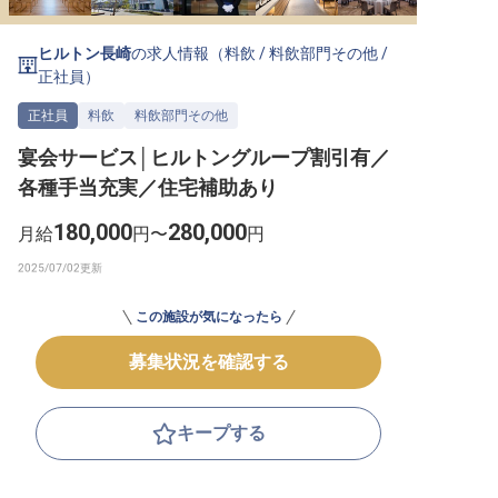
転職サポートに申し込む
無料
ヒルトン長崎
の求人情報（
料飲
/
料飲部門その他
/
正社員
）
採用をお考えの企業様へ
正社員
料飲
料飲部門その他
宴会サービス│ヒルトングループ割引有／
各種手当充実／住宅補助あり
180,000
280,000
月給
円〜
円
この施設が気になったら
募集状況を確認する
キープする