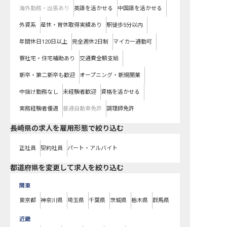
海外勤務・出張あり
英語を活かせる
中国語を活かせる
外資系
産休・育休取得実績あり
駅徒歩5分以内
年間休日120日以上
完全週休2日制
マイカー通勤可
寮社宅・住宅補助あり
交通費全額支給
新卒・第二新卒も歓迎
オープニング・新規開業
中抜け勤務なし
未経験者歓迎
資格を活かせる
実務経験者優遇
普通自動車免許
調理師免許
長崎県の求人を雇用形態で絞り込む
正社員
契約社員
パート・アルバイト
都道府県を変更して求人を絞り込む
関東
東京都
神奈川県
埼玉県
千葉県
茨城県
栃木県
群馬県
近畿