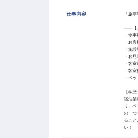
仕事内容
「旅亭
――【
・食事
・お客
・施設
・お見
・客室
・客室
・ベッ
【学歴
宿泊業
り、ベ
の一つ
ること
い！」