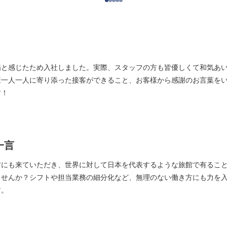
場と感じたため入社しました。実際、スタッフの方も皆優しくて和気あ
様一人一人に寄り添った接客ができること、お客様から感謝のお言葉を
す！
一言
方にも来ていただき、世界に対して日本を代表するような旅館で有るこ
ませんか？シフトや担当業務の細分化など、無理のない働き方にも力を
す。