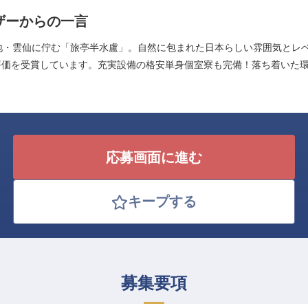
ザーからの一言
地・雲仙に佇む「旅亭半水盧」。自然に包まれた日本らしい雰囲気とレ
評価を受賞しています。充実設備の格安単身個室寮も完備！落ち着いた
！
応募画面に進む
キープする
募集要項