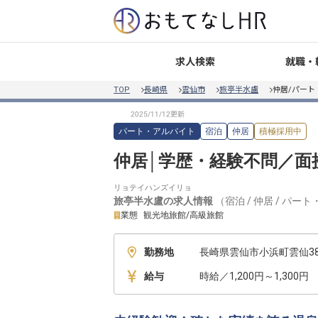
就職・
求人検索
TOP
長崎県
雲仙市
旅亭半水盧
仲居/パート
パート・アルバイト
宿泊
仲居
積極採用中
仲居│学歴・経験不問／面
リョテイハンズイリョ
旅亭半水盧
の求人情報
（
宿泊
/
仲居
/
パート
業態
観光地旅館/高級旅館
勤務地
長崎県雲仙市小浜町雲仙38
給与
時給／1,200円～1,300円