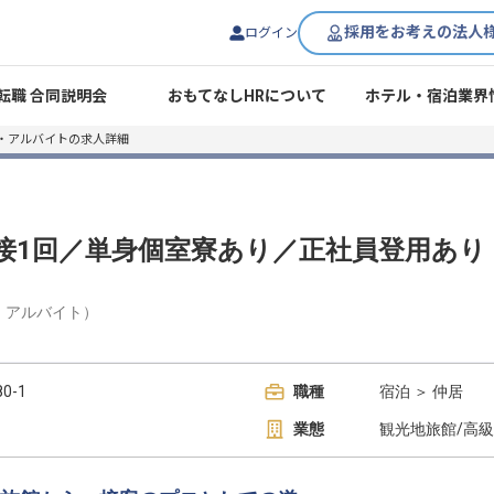
採用をお考えの法人
ログイン
転職 合同説明会
おもてなしHRについて
ホテル・宿泊業界
・アルバイトの求人詳細
接1回／単身個室寮あり／正社員登用あり
・アルバイト
）
0-1
職種
宿泊 ＞ 仲居
業態
観光地旅館/高