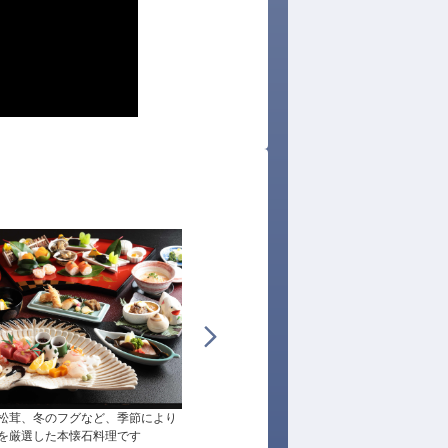
松茸、冬のフグなど、季節により
料理長拘りの絶品料理は、お部屋もしくはレ
を厳選した本懐石料理です
トランで堪能できます