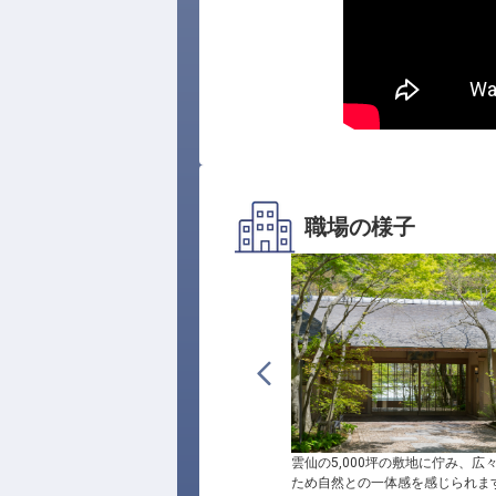
職場の様子
雲仙の5,000坪の敷地に佇み、広
ため自然との一体感を感じられま