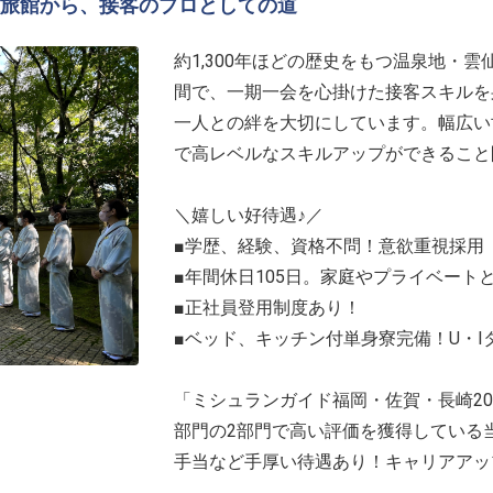
旅館から、接客のプロとしての道
約1,300年ほどの歴史をもつ温泉地・
間で、一期一会を心掛けた接客スキルを
一人との絆を大切にしています。幅広い
で高レベルなスキルアップができること
＼嬉しい好待遇♪／
■学歴、経験、資格不問！意欲重視採用
■年間休日105日。家庭やプライベート
■正社員登用制度あり！
■ベッド、キッチン付単身寮完備！U・I
「ミシュランガイド福岡・佐賀・長崎20
部門の2部門で高い評価を獲得している
手当など手厚い待遇あり！キャリアアッ