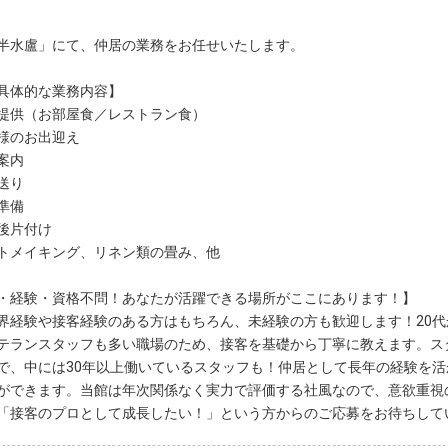
半水盧」にて、仲居の業務をお任せいたします。
具体的な業務内容】
提供（お部屋食／レストラン食）
様のお出迎え
案内
送り
準備
後片付け
トメイキング、リネン類の畳み、他
・経験・資格不問！あなたが活躍できる場所がここにあります！】
界経験や接客経験のある方はもちろん、未経験の方も歓迎します！20代
テランスタッフも多い職場のため、接客を基礎から丁寧に教えます。ス
で、中には30年以上働いているスタッフも！仲居として長年の経験を
ができます。当館は年次関係なく実力で評価する社風なので、意欲重視
「接客のプロとして成長したい！」という方からのご応募をお待ちして