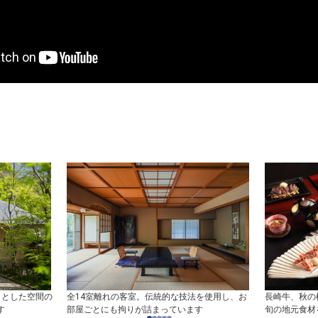
々とした空間の
全14室離れの客室。伝統的な技法を使用し、お
長崎牛、秋の
す
部屋ごとにも拘りが詰まっています
旬の地元食材