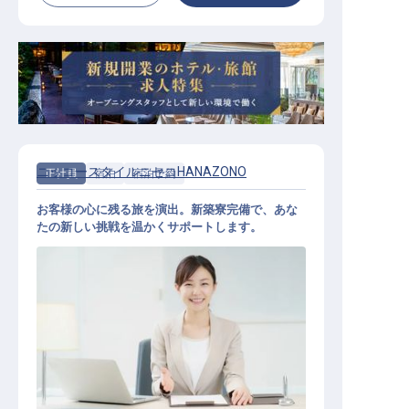
ニッコースタイルニセコHANAZONO
正社員
宿泊
宿泊予約
お客様の心に残る旅を演出。新築寮完備で、あな
たの新しい挑戦を温かくサポートします。
宿泊予約スタッフ（一般職）