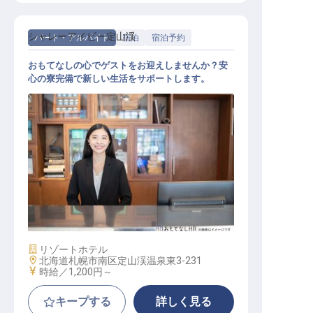
シャレーアイビー定山渓
パート・アルバイト
宿泊
宿泊予約
おもてなしの心でゲストをお迎えしませんか？安
心の寮完備で新しい生活をサポートします。
フロント事務（宿泊予約担当）
施設業態
リゾートホテル
勤務地
北海道札幌市南区定山渓温泉東3-231
給与
時給／1,200円～
キープする
詳しく見る