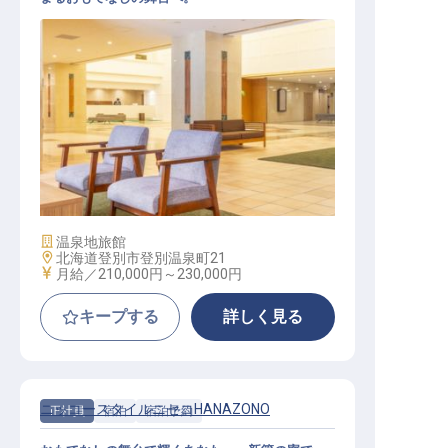
予約スタッフ【登別万世閣】
施設業態
温泉地旅館
勤務地
北海道登別市登別温泉町21
給与
月給／210,000円～
230,000円
キープする
詳しく見る
ニッコースタイルニセコHANAZONO
正社員
宿泊
宿泊予約