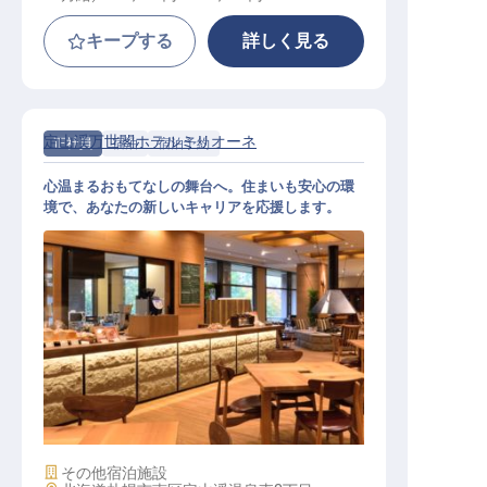
キープする
詳しく見る
定山渓万世閣ホテルミリオーネ
正社員
宿泊
宿泊予約
心温まるおもてなしの舞台へ。住まいも安心の環
境で、あなたの新しいキャリアを応援します。
予約スタッフ【定山渓万世閣ホテル
ホテルミリオーネ】
施設業態
その他宿泊施設