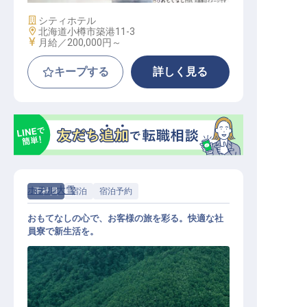
施設業態
シティホテル
勤務地
北海道小樽市築港11-3
給与
月給／200,000円～
キープする
詳しく見る
ホテル大雪
正社員
宿泊
宿泊予約
おもてなしの心で、お客様の旅を彩る。快適な社
員寮で新生活を。