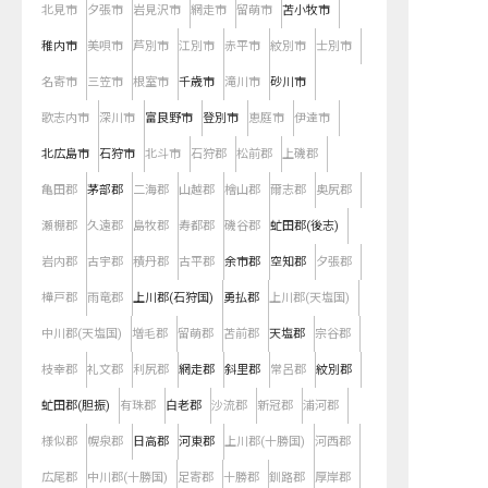
北見市
夕張市
岩見沢市
網走市
留萌市
苫小牧市
稚内市
美唄市
芦別市
江別市
赤平市
紋別市
士別市
名寄市
三笠市
根室市
千歳市
滝川市
砂川市
歌志内市
深川市
富良野市
登別市
恵庭市
伊達市
北広島市
石狩市
北斗市
石狩郡
松前郡
上磯郡
亀田郡
茅部郡
二海郡
山越郡
檜山郡
爾志郡
奥尻郡
瀬棚郡
久遠郡
島牧郡
寿都郡
磯谷郡
虻田郡(後志)
岩内郡
古宇郡
積丹郡
古平郡
余市郡
空知郡
夕張郡
樺戸郡
雨竜郡
上川郡(石狩国)
勇払郡
上川郡(天塩国)
中川郡(天塩国)
増毛郡
留萌郡
苫前郡
天塩郡
宗谷郡
枝幸郡
礼文郡
利尻郡
網走郡
斜里郡
常呂郡
紋別郡
虻田郡(胆振)
有珠郡
白老郡
沙流郡
新冠郡
浦河郡
様似郡
幌泉郡
日高郡
河東郡
上川郡(十勝国)
河西郡
広尾郡
中川郡(十勝国)
足寄郡
十勝郡
釧路郡
厚岸郡