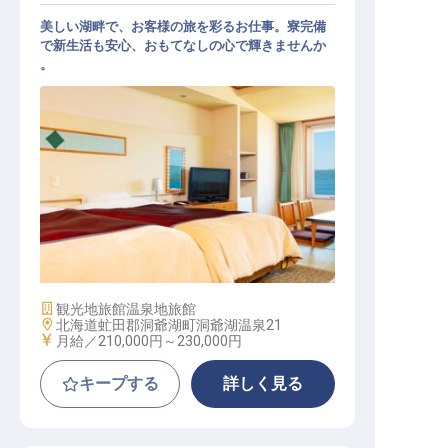
美しい湖畔で、お客様の旅を彩るお仕事。寮完備
で新生活も安心、おもてなしの心で輝きませんか
。
予約スタッフ【洞爺湖万世閣ホテル
レイクサイドテラス】
施設業態
観光地旅館
温泉地旅館
勤務地
北海道虻田郡洞爺湖町洞爺湖温泉21
給与
月給／210,000円～
230,000円
キープする
詳しく見る