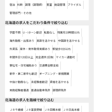
宿泊
料飲
調理（調理師）
客室
施設管理
ブライダル
管理部門・その他
北海道の求人をこだわり条件で絞り込む
学歴不問
U・Iターン歓迎
転勤なし
残業月20時間以内
海外勤務・出張あり
英語を活かせる
中国語を活かせる
外資系
産休・育休取得実績あり
駅徒歩5分以内
年間休日120日以上
完全週休2日制
マイカー通勤可
寮社宅・住宅補助あり
交通費全額支給
新卒・第二新卒も歓迎
オープニング・新規開業
中抜け勤務なし
未経験者歓迎
資格を活かせる
実務経験者優遇
普通自動車免許
調理師免許
北海道
の求人を路線で絞り込む
ＪＲ千歳線
ＪＲ富良野線
ＪＲ函館本線
ＪＲ日高本線