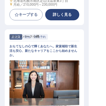
勤務地
北海道札幌市南区定山渓温泉東3丁目
給与
月給／210,000円～
230,000円
キープする
詳しく見る
グランドパーク小樽
正社員
宿泊
宿泊予約
おもてなしの心で輝くあなたへ。家賃補助で新生
活も安心、新たなキャリアをここから始めません
か。
宿泊予約スタッフ