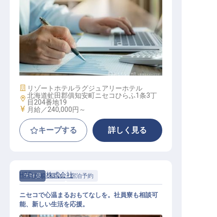
予約セールスエージェント
施設業態
リゾートホテル
ラグジュアリーホテル
北海道虻田郡俱知安町ニセコひらふ1条3丁
勤務地
目204番地19
給与
月給／240,000円～
キープする
詳しく見る
H2Group株式会社
正社員
宿泊
宿泊予約
ニセコで心温まるおもてなしを。社員寮も相談可
能、新しい生活を応援。