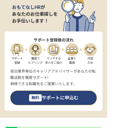
おもてなしHR
が
あなたのお仕事探しを
お手伝いします！
サポート登録後の流れ
サポート

電話で

マッチする

企業と

内定

登録
ヒアリング
求人をご紹介
面接
入社
宿泊業界専任のキャリアアドバイザーがあなたの転
職活動を徹底サポート!
納得できる転職先をご提案いたします。
サポートに申込む
無料