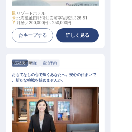
施設業態
リゾートホテル
勤務地
北海道虻田郡倶知安町字岩尾別328-51
給与
月給／200,000円～
250,000円
キープする
詳しく見る
第一滝本館
正社員
宿泊
宿泊予約
おもてなしの心で輝くあなたへ。安心の住まいで
、新たな挑戦を始めませんか。
宿泊予約