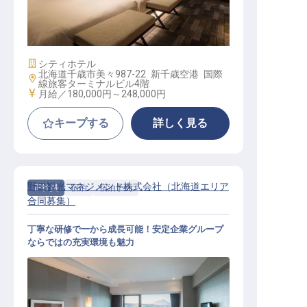
宿泊予約スタッフ
施設業態
シティホテル
北海道千歳市美々987-22 新千歳空港 国際
勤務地
線旅客ターミナルビル4階
給与
月給／180,000円～
248,000円
キープする
詳しく見る
野口観光マネジメント株式会社（北海道エリア
正社員
宿泊
宿泊予約
合同募集）
丁寧な研修で一から成長可能！安定企業グループ
ならではの充実環境も魅力