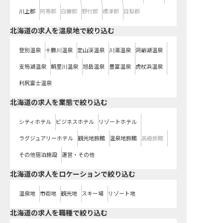
川上郡
阿寒郡
白糠郡
野付郡
標津郡
目梨郡
北海道の求人を温泉地で絞り込む
登別温泉
十勝川温泉
定山渓温泉
川湯温泉
洞爺湖温泉
支笏湖温泉
朝里川温泉
旭岳温泉
豊富温泉
虎杖浜温泉
利尻富士温泉
北海道の求人を業態で絞り込む
シティホテル
ビジネスホテル
リゾートホテル
ラグジュアリーホテル
観光地旅館
温泉地旅館
高級旅館
その他宿泊施設
運営・その他
北海道の求人をロケーションで絞り込む
温泉地
市街地
観光地
スキー場
リゾート地
北海道の求人を職種で絞り込む