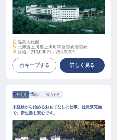
予約スタッフ
施設業態
温泉地旅館
勤務地
北海道上川郡上川町字層雲峡層雲峡
給与
月給／210,000円～
250,000円
キープする
詳しく見る
ホテル大雪
正社員
宿泊
宿泊予約
未経験から始めるおもてなしの仕事。社員寮完備
で、新生活も安心です。