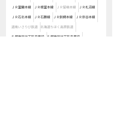
ＪＲ室蘭本線
ＪＲ根室本線
ＪＲ留萌本線
ＪＲ札沼線
ＪＲ石北本線
ＪＲ石勝線
ＪＲ釧網本線
ＪＲ宗谷本線
道南いさりび鉄道
北海道ちほく高原鉄道
札幌市営地下鉄東西線
札幌市営地下鉄東豊線
求人を紹介してもらう
札幌市営地下鉄南北線
札幌市電
函館市電２系統
函館市電５系統
北海道の求人を雇用形態で絞り込む
正社員
契約社員
パート・アルバイト
都道府県を変更して求人を絞り込む
関東
東京都
神奈川県
埼玉県
千葉県
茨城県
栃木県
群馬県
近畿
大阪府
兵庫県
京都府
滋賀県
奈良県
和歌山県