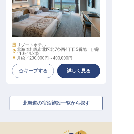
予約スタッフ│月給23万円～／月7.5
千円～の寮あり／未経験OK
施設業態
リゾートホテル
北海道札幌市北区北7条西4丁目5番地 伊藤
勤務地
110ビル3階
給与
月給／230,000円～
400,000円
キープする
詳しく見る
北海道の宿泊施設一覧から探す