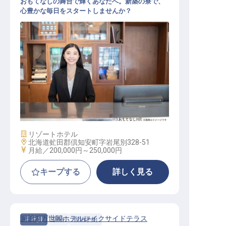
おもてなしの舞台で輝くあなたへ。新築の寮で、
心豊かな毎日をスタートしませんか？
宿泊予約スタッフ
施設業態
リゾートホテル
勤務地
北海道虻田郡倶知安町字岩尾別328-51
給与
月給／200,000円～
250,000円
キープする
詳しく見る
洞爺湖万世閣ホテルレイクサイドテラス
正社員
宿泊
宿泊予約