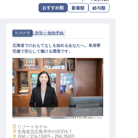
転職サポートに申し込む
おすすめ順
新着順
給与順
無料
採用をお考えの企業様へ
札幌北広島クラッセホテル
契約社員
宿泊
宿泊予約
北海道でのおもてなしを始めるあなたへ。単身寮
完備で安心して働ける環境です。
宿泊予約
施設業態
リゾートホテル
勤務地
北海道北広島市中の沢316-1
給与
月給／216,150円～
294,750円