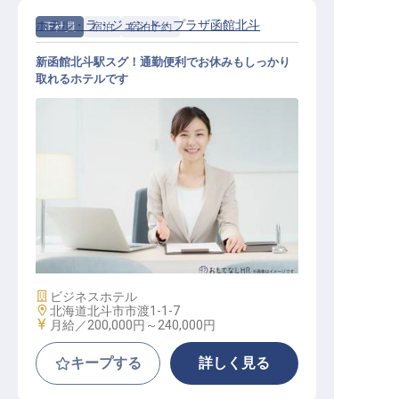
ホテル・ラ・ジェント・プラザ函館北斗
正社員
宿泊
宿泊予約
新函館北斗駅スグ！通勤便利でお休みもしっかり
取れるホテルです
予約受付
施設業態
ビジネスホテル
勤務地
北海道北斗市市渡1-1-7
給与
月給／200,000円～
240,000円
キープする
詳しく見る