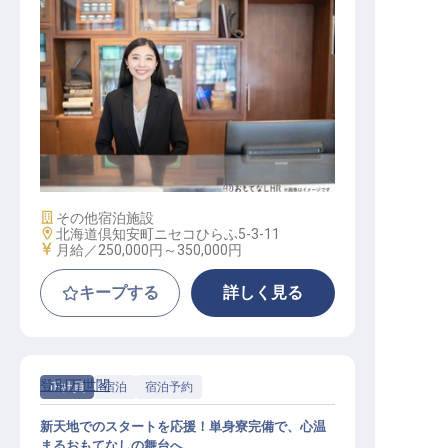
宿泊予約スタッフ
施設業態
その他宿泊施設
勤務地
北海道倶知安町ニセコひらふ5-3-11
給与
月給／250,000円～
350,000円
キープする
詳しく見る
登別万世閣
正社員
宿泊
宿泊予約
新天地でのスタートを応援！単身寮完備で、心温
まるおもてなしの舞台へ。