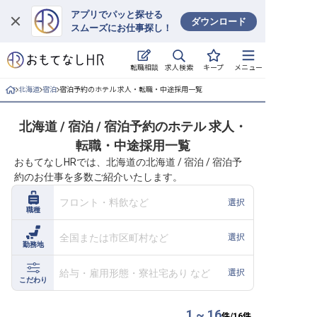
アプリでパッと探せる
ダウンロード
スムーズにお仕事探し！
ログイン
求人検索
転職相談
キープ
メニュー
求人・施設を探す
北海道
宿泊
宿泊予約のホテル 求人・転職・中途採用一覧
キープした求人
北海道 / 宿泊 / 宿泊予約のホテル 求人・
転職・中途採用一覧
就職・転職 合同説明会
おもてなしHRでは、北海道の北海道 / 宿泊 / 宿泊予
約のお仕事を多数ご紹介いたします。
おもてなしHRについて
フロント・料飲など
選択
職種
ご利用の流れ
全国または市区町村など
選択
勤務地
よくある質問
給与・雇用形態・寮社宅あり など
選択
ホテル・宿泊業界情報コラム
こだわり
1 ~ 16
件/
16
件