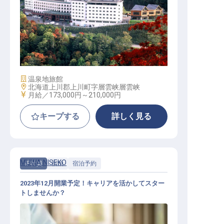
予約スタッフ（未経験）
施設業態
温泉地旅館
勤務地
北海道上川郡上川町字層雲峡層雲峡
給与
月給／173,000円～
210,000円
キープする
詳しく見る
MUWA NISEKO
正社員
宿泊
宿泊予約
2023年12月開業予定！キャリアを活かしてスター
トしませんか？