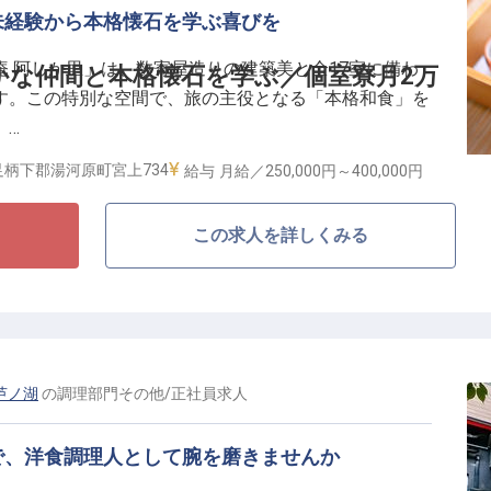
気軽に楽しめます。単身寮は月15,000円〜の好条件
未経験から本格懐石を学ぶ喜びを
で「収入が下がる」「車がないと不便」といった不安に
 阿しか里」は、数寄屋造りの建築美と全17室に備わ
かな仲間と本格懐石を学ぶ／個室寮月2万
。
す。この特別な空間で、旅の主役となる「本格和食」を
。
柄下郡湯河原町宮上734
給与
月給／250,000円～
400,000円
ろ」という厳しいイメージは不要です。当館ではあなた
丁寧にお教えします。全17室と小規模なため予約数を事
ト制
この求人を詳しくみる
向き合える環境です。困った時は温かな先輩がすぐにフ
ー通勤OK
心して技術を磨けます。
る土台です】
2万円で住める築浅の10畳〜個室寮を完備。
2回の4連休もあり、オフも充実します。
芦ノ湖
の
調理部門その他
/
正社員
求人
〜40万円＋賞与で生活を支えます。
で、洋食調理人として腕を磨きませんか
のもと、笑顔あふれる職場づくりに注力しています。