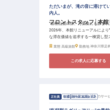
相応しい、凛とした所作と察する力です。
ただいまが、滝の音に溶けていく
けなしのシフト制は、家庭や私生
内人。
に最適です。奥湯河原の自然に抱
フロントスタッフ│本館
"箱根山麓の懐、万葉集にも詠まれた
も豊かに彩ります。
2026年、本館リニューアルによ
な滞在価値を追求する一棟貸し型
【働く環境のポイント】
様の旅の起点となる、フロントス
・時給1,225円〜1,500円
神奈川県足柄
業態
高級旅館
勤務地
・週3日〜・1日4時間〜のシフト
【より質を高めた少室経営。"感動
・中抜け勤務なし・夜勤なし
この求人に応募する
1室あたりの面積を広げ、より質
・賄いあり（1食200円）
に、量より質を貫いてきた稀有な
・正社員登用制度あり
配りと一歩先を読む判断力を身に
コントロールを責任をもって担っ
【「邑（むら）をつくる」一員と
求人情報：
奥湯河原 結唯 -YUI-
の
サー
正社員
宿泊
サービススタッフ
2009年の開業以来、奥湯河原の
YUI-。本館リニューアル後の新