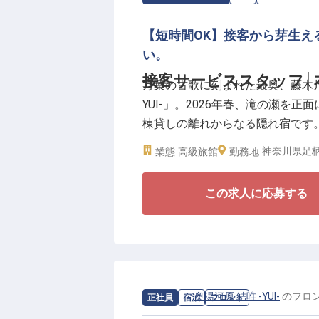
【短時間OK】接客から芽生え
い。
接客サービススタッフ│
万葉の古歌に刻まれた最奥、藤木川
YUI-」。2026年春、滝の瀬を
棟貸しの離れからなる隠れ宿です
演出する接客スタッフを募集しま
神奈川県足柄
業態
高級旅館
勤務地
【4時間で見える世界、4時間で残
この求人に応募する
4時間と聞くと「補助的な仕事だ
では、お一人のお客様が同じ時間
る。あなたが担当する4時間は、
旅行が、一番印象に残った」その
【「家庭の時間」と「プロの時間
求人情報：
奥湯河原 結唯 -YUI-
の
フロ
正社員
宿泊
フロント
ここで身につくのは、単なる配膳