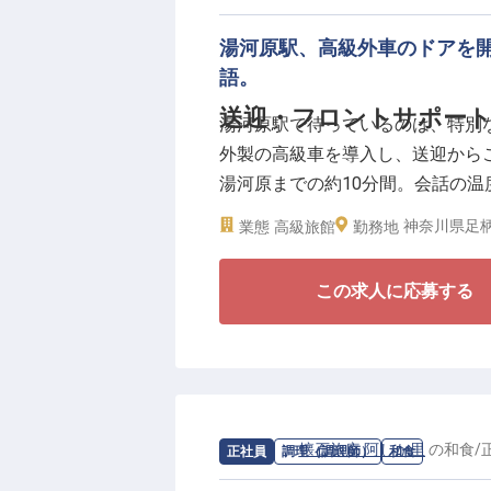
ここでの仕事は、単なる準備作業
き方から、滝の瀬を望むテラスのセ
湯河原駅、高級外車のドアを
来、伊豆箱根エリアで高級離れの
語。
きます。ここで手にする丁寧な暮
送迎・フロントサポート
湯河原駅で待っているのは、特別
しく変えていくはずです。
外製の高級車を導入し、送迎から
湯河原までの約10分間。会話の
【働く環境のポイント】
も、すべてが「ここからの時間は
・時給1,225円〜1,300円
神奈川県足柄
業態
高級旅館
勤務地
・週2日〜・1日5時間〜のシフト
【車内の数十分が、その後の数泊
・残業基本なし／中抜け勤務なし
この求人に応募する
チェックインの前に、お客様は既
・単身寮入居相談可
会話が、滞在中ずっと心に残った
・PC基本操作ができる方は給与U
を左右する仕事です。表のフロン
数十分を担う誇りある役割です。
【海も山も日帰り圏。月8〜9日
求人情報：
懐石旅庵 阿しか里
の
和食
/
正社員
調理（調理師）
和食
湯河原は車で15分圏内に熱海・小