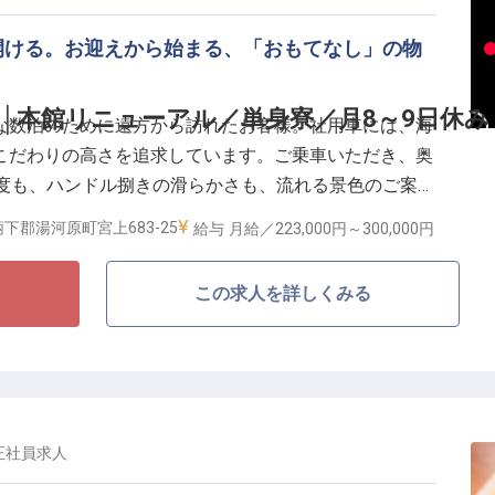
ではありません。食事のひと時を彩るおしぼり一本の巻
ッティング、事務作業の細部まで。2009年の開業以
開ける。お迎えから始まる、「おもてなし」の物
概念を築いてきた結唯の「運営の真髄」を学ぶことがで
らしの延長線上にあるスキルは、あなた自身の日常を美
│本館リニューアル／単身寮／月8～9日休み
な数泊のために遠方から訪れたお客様。社用車には、海
こだわりの高さを追求しています。ご乗車いただき、奥
温度も、ハンドル捌きの滑らかさも、流れる景色のご案内
特別だ」と感じていただくための演出になります。
下郡湯河原町宮上683-25
給与
月給／223,000円～
300,000円
相談可
の印象を決める】
この求人を詳しくみる
にあなたとの時間を過ごしています。「車中で交わした
」――そう仰っていただける送迎は、宿の評価そのもの
P可
ト・サービススタッフがバトンを受け取る前の、最初の
休みで、湯河原を生活拠点にできる】
正社員
求人
田原・真鶴、30分圏内に箱根。月8〜9日休みのリズム