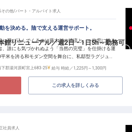
濃密なOJTを通じ、本物志向のお客様に選ばれる、“品
段階的に成長できます。
係その他
/
パート・アルバイト
求人
感動を決める。陰で支える運営サポート。
シフト制
目に飛び込んでくるのは藤木川の清流と、一枚窓に映る
本館リニューアル／週2日・1日5h～勤務可
は、誰にも気づかれぬよう「当然の完璧」を仕掛ける運
0平米を誇る和モダン空間を舞台に、私邸型ラグジュア
募集します。
下郡湯河原町宮上683-25
給与
時給／1,225円～
1,300円
。"自然とある完璧さ"こそ最高の褒め言葉】
この求人を詳しくみる
お客様は、ほんの数センチのズレや皺もすぐに気づかれ
かった日こそ、あなたの仕事が完璧だった証拠。短時間
空間でした」のひと言が頂ける時、裏方ならではの深い
側のスタンダード"を継承する】
正社員
求人