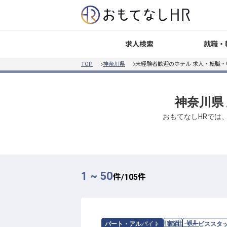
就職・
求人検索
TOP
神奈川県
未経験者歓迎のホテル 求人・転職
神奈川県
おもてなしHRでは
1 ~ 50
件/
105
件
求人情報：
奥湯河原 結唯 -YUI-
の
サー
パート・アルバイト
宿泊
サービススタ