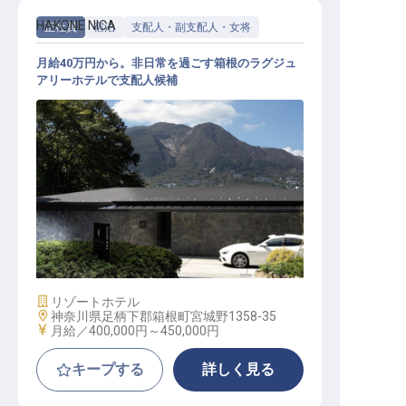
HAKONE NICA
正社員
宿泊
支配人・副支配人・女将
月給40万円から。非日常を過ごす箱根のラグジュ
アリーホテルで支配人候補
支配人候補
施設業態
リゾートホテル
勤務地
神奈川県足柄下郡箱根町宮城野1358-35
給与
月給／400,000円～
450,000円
キープする
詳しく見る