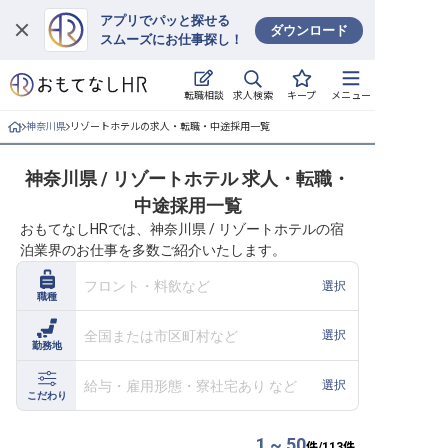
アプリでパッと探せる
ダウンロード
スムーズにお仕事探し！
ログイン
求人検索
転職相談
キープ
メニュー
求人・施設を探す
神奈川県
リゾートホテルの求人・転職・中途採用一覧
キープした求人
神奈川県 / リゾートホテル 求人・転職・
中途採用一覧
就職・転職 合同説明会
おもてなしHRでは、神奈川県 / リゾートホテルの宿
泊業界のお仕事を多数ご紹介いたします。
おもてなしHRについて
フロント・料飲など
選択
職種
ご利用の流れ
全国または市区町村など
選択
勤務地
よくある質問
給与・雇用形態・寮社宅あり など
選択
ホテル・宿泊業界情報コラム
こだわり
1 ~ 50
件/
113
件