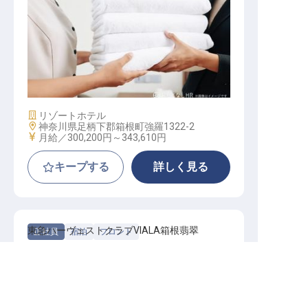
エステティシャン
施設業態
リゾートホテル
勤務地
神奈川県足柄下郡箱根町強羅1322-2
給与
月給／300,200円～
343,610円
キープする
詳しく見る
東急ハーヴェストクラブVIALA箱根翡翠
正社員
宿泊
フロント
箱根の地で、おもてなしの心を磨きませんか？充
神奈川県の求人を紹介してもらう
実の独身寮で新生活を応援し、あなたの成長を支
えるフロントのお仕事です。