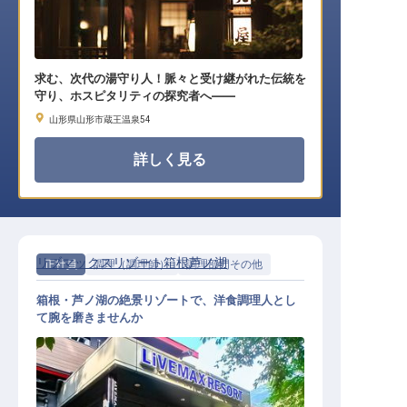
求む、次代の湯守り人！脈々と受け継がれた伝統を
守り、ホスピタリティの探究者へ――
山形県山形市蔵王温泉54
詳しく見る
リブマックスリゾート箱根芦ノ湖
正社員
調理（調理師）
調理部門その他
箱根・芦ノ湖の絶景リゾートで、洋食調理人とし
て腕を磨きませんか