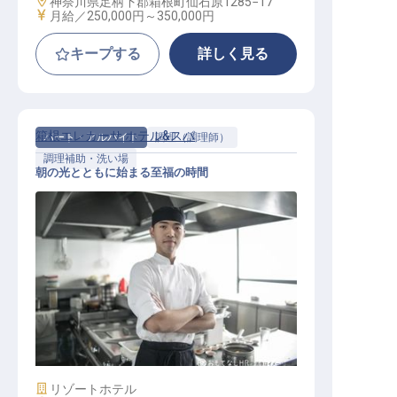
勤務地
神奈川県足柄下郡箱根町仙石原1285−17
給与
月給／250,000円～
350,000円
キープする
詳しく見る
箱根エレカーサ ホテル&スパ
パート・アルバイト
調理（調理師）
調理補助・洗い場
朝の光とともに始まる至福の時間
朝食時間の洋食・和食調理補助【ア
ルバイト】
施設業態
リゾートホテル