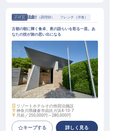
WeBase鎌倉
正社員
調理（調理師）
フレンチ（洋食）
古都の朝に輝く食卓、夜の語らいを彩る一皿。あ
なたの技が旅の思い出になる
レストラン調理
施設業態
リゾートホテル
その他宿泊施設
勤務地
神奈川県鎌倉市由比ガ浜4-10-7
給与
月給／250,000円～
280,000円
キープする
詳しく見る