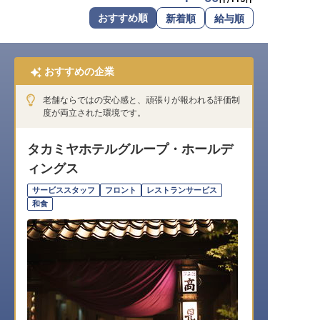
転職サポートに申し込む
おすすめ順
新着順
給与順
無料
採用をお考えの企業様へ
おすすめの企業
老舗ならではの安心感と、頑張りが報われる評価制
度が両立された環境です。
タカミヤホテルグループ・ホールデ
ィングス
サービススタッフ
フロント
レストランサービス
和食