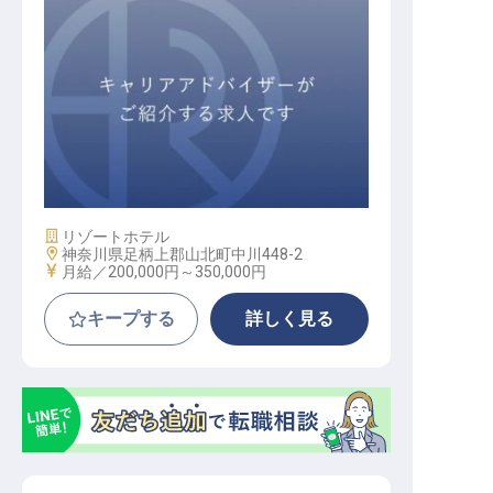
フロント
施設業態
リゾートホテル
勤務地
神奈川県足柄上郡山北町中川448-2
給与
月給／200,000円～
350,000円
キープする
詳しく見る