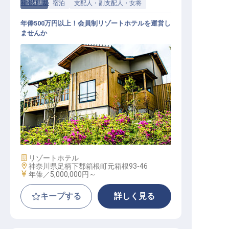
箱根別邸
正社員
宿泊
支配人・副支配人・女将
年俸500万円以上！会員制リゾートホテルを運営し
ませんか
支配人・副支配人・女将 / 正社員
施設業態
リゾートホテル
勤務地
神奈川県足柄下郡箱根町元箱根93-46
給与
年俸／5,000,000円～
キープする
詳しく見る