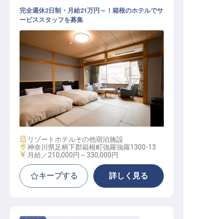
完全週休2日制・月給21万円～！箱根のホテルでサ
ービススタッフを募集
サービススタッフ / 正社員
施設業態
リゾートホテル
その他宿泊施設
勤務地
神奈川県足柄下郡箱根町強羅強羅1300-13
給与
月給／210,000円～
330,000円
キープする
詳しく見る