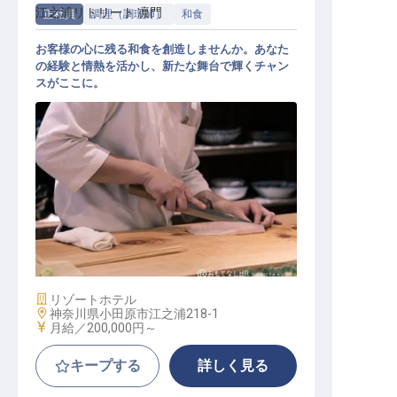
江之浦リトリート 凛門
正社員
調理（調理師）
和食
お客様の心に残る和食を創造しませんか。あなた
の経験と情熱を活かし、新たな舞台で輝くチャン
スがここに。
和食調理スタッフ
施設業態
リゾートホテル
勤務地
神奈川県小田原市江之浦218-1
給与
月給／200,000円～
キープする
詳しく見る