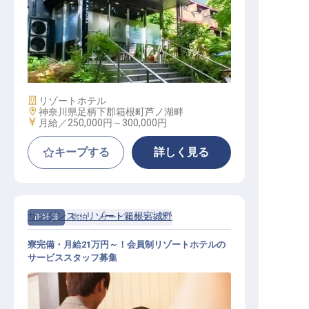
調理スタッフ｜月給27万円～30万円
／寮費2万円控除／箱根・芦ノ湖の
絶景／洋食経験者歓迎
施設業態
リゾートホテル
勤務地
神奈川県足柄下郡箱根町芦ノ湖畔
給与
月給／250,000円～
300,000円
キープする
詳しく見る
サンダンス・リゾート箱根宮城野
正社員
宿泊
サービススタッフ
寮完備・月給21万円～！会員制リゾートホテルの
サービススタッフ募集