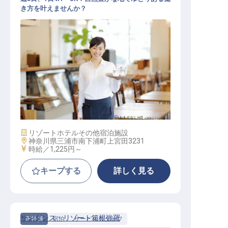
き方を叶えませんか？
レストランサービス
施設業態
リゾートホテル
その他宿泊施設
勤務地
神奈川県三浦市南下浦町上宮田3231
給与
時給／1,225円～
キープする
詳しく見る
サンダンス・リゾート箱根強羅
正社員
宿泊
サービススタッフ