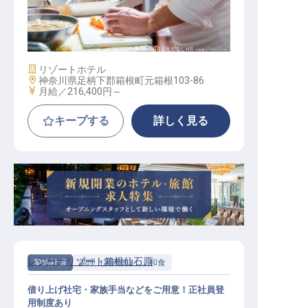
スタッフ
施設業態
リゾートホテル
勤務地
神奈川県足柄下郡箱根町元箱根103-86
給与
月給／216,400円～
キープする
詳しく見る
レジーナリゾート箱根仙石原
契約社員
調理（調理師）
和食
借り上げ社宅・家族手当などをご用意！正社員登
用制度あり