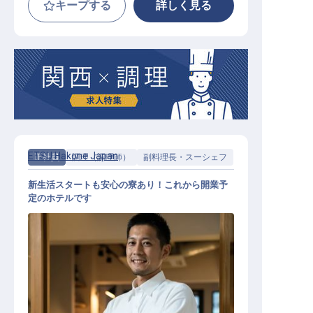
キープする
詳しく見る
ETSU Hakone Japan
正社員
調理（調理師）
副料理長・スーシェフ
新生活スタートも安心の寮あり！これから開業予
定のホテルです