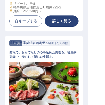
施設業態
リゾートホテル
勤務地
神奈川県三浦郡葉山町堀内922-2
給与
月給／265,230円～
キープする
詳しく見る
箱根仙石原プリンスホテル
正社員
調理（調理師）
調理部門その他
箱根で、おもてなしの心を込めた調理を。社員寮
完備で、安心して新しい生活を。
調理スタッフ【箱根仙石原プリンス
ホテル】