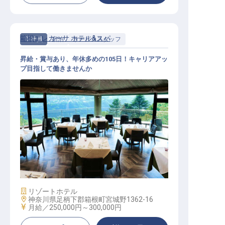
箱根エレカーサ ホテル&スパ
正社員
宿泊
サービススタッフ
昇給・賞与あり、年休多めの105日！キャリアアッ
プ目指して働きませんか
サービススタッフ
施設業態
リゾートホテル
勤務地
神奈川県足柄下郡箱根町宮城野1362-16
給与
月給／250,000円～
300,000円