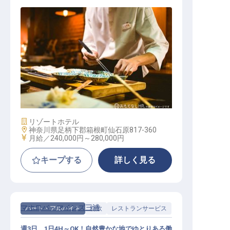
和食 / 契約社員
施設業態
リゾートホテル
勤務地
神奈川県足柄下郡箱根町仙石原817-360
給与
月給／240,000円～
280,000円
キープする
詳しく見る
マホロバ・マインズ三浦
パート・アルバイト
料飲
レストランサービス
週3日、1日4H～OK！自然豊かな地でゆとりある働