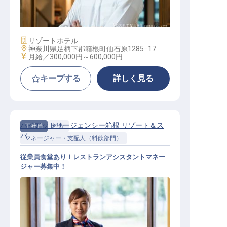
副料理長
施設業態
リゾートホテル
勤務地
神奈川県足柄下郡箱根町仙石原1285−17
給与
月給／300,000円～
600,000円
キープする
詳しく見る
ハイアットリージェンシー箱根 リゾート＆ス
正社員
料飲
パ
マネージャー・支配人（料飲部門）
従業員食堂あり！レストランアシスタントマネー
ジャー募集中！