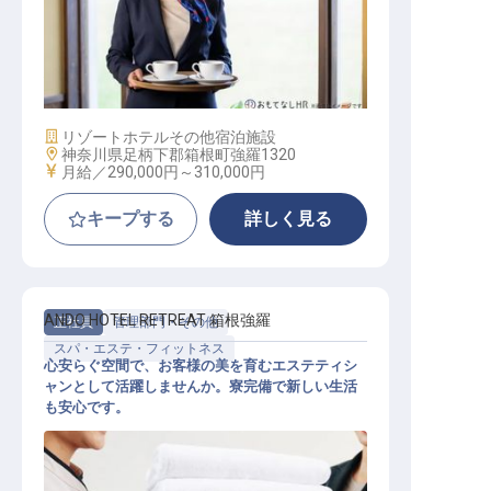
マネージャー・支配人（料飲部門）
/ 正社員
施設業態
リゾートホテル
その他宿泊施設
勤務地
神奈川県足柄下郡箱根町強羅1320
給与
月給／290,000円～
310,000円
キープする
詳しく見る
ANDO HOTEL RETREAT 箱根強羅
正社員
管理部門・その他
スパ・エステ・フィットネス
心安らぐ空間で、お客様の美を育むエステティシ
ャンとして活躍しませんか。寮完備で新しい生活
も安心です。