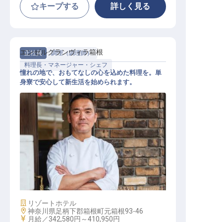
キープする
詳しく見る
エンゼルグランヴィラ箱根
正社員
調理（調理師）
料理長・マネージャー・シェフ
憧れの地で、おもてなしの心を込めた料理を。単
身寮で安心して新生活を始められます。
調理スタッフ（管理職候補）
施設業態
リゾートホテル
勤務地
神奈川県足柄下郡箱根町元箱根93-46
給与
月給／342,580円～
410,950円