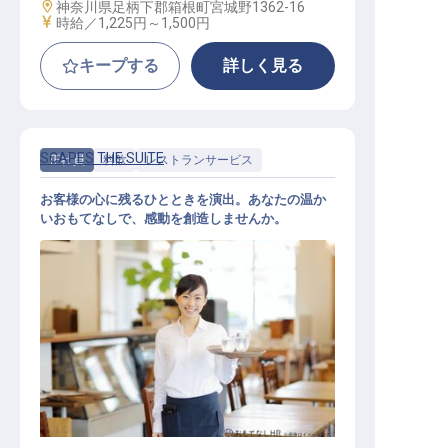
勤務地
神奈川県足柄下郡箱根町宮城野1362-16
給与
時給／1,225円～
1,500円
キープする
詳しく見る
SCAPES THE SUITE
正社員
料飲
レストランサービス
お客様の心に残るひとときを演出。あなたの温か
いおもてなしで、感動を創造しませんか。
レストランサービス