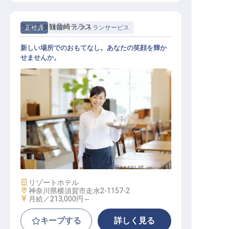
ラビスタ観音崎テラス
正社員
料飲
レストランサービス
新しい場所でのおもてなし。あなたの笑顔を輝か
せませんか。
レストランサービス
施設業態
リゾートホテル
勤務地
神奈川県横須賀市走水2-1157-2
給与
月給／213,000円～
キープする
詳しく見る