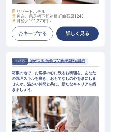
施設業態
リゾートホテル
勤務地
神奈川県足柄下郡箱根町仙石原1246
給与
月給／191,270円～
キープする
詳しく見る
東急ハーヴェストクラブVIALA箱根湖悠
正社員
調理（調理師）
調理部門その他
箱根の地で、お客様の心に残るお料理を。あなた
の調理スキルを磨き、おもてなしの心を形にしま
せんか。温かい仲間と共に、新たなキャリアを築
きましょう。
【正社員（地域コース）】洋食調理