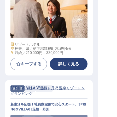
サービススタッフ
施設業態
リゾートホテル
勤務地
神奈川県足柄下郡箱根町宮城野6-6
給与
月給／210,000円～
330,000円
キープする
詳しく見る
SPRINGS VILLAGE足柄・丹沢 温泉リゾート＆
正社員
宿泊
フロント
グランピング
新生活を応援！社員寮完備で安心スタート、SPRI
NGS VILLAGE足柄・丹沢