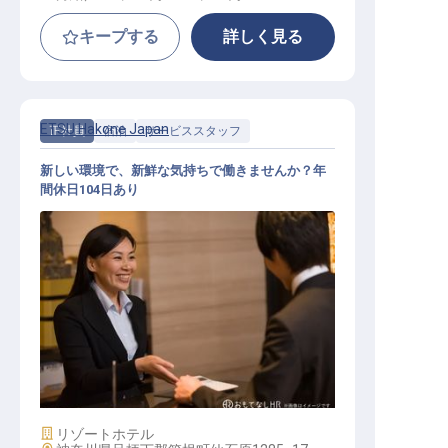
キープする
詳しく見る
ETSU Hakone Japan
正社員
宿泊
サービススタッフ
新しい環境で、新鮮な気持ちで働きませんか？年
間休日104日あり
宿泊部門 スタッフ
施設業態
リゾートホテル