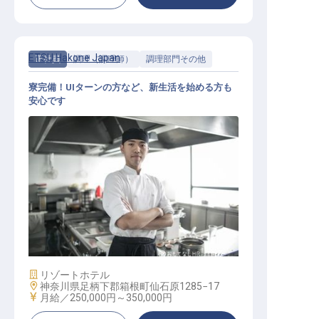
ETSU Hakone Japan
正社員
調理（調理師）
調理部門その他
寮完備！UIターンの方など、新生活を始める方も
安心です
料理スタッフ
施設業態
リゾートホテル
勤務地
神奈川県足柄下郡箱根町仙石原1285−17
給与
月給／250,000円～
350,000円