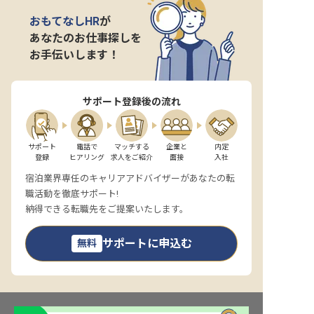
おもてなしHR
が
あなたのお仕事探しを
お手伝いします！
サポート登録後の流れ
サポート

電話で

マッチする

企業と

内定

登録
ヒアリング
求人をご紹介
面接
入社
宿泊業界専任のキャリアアドバイザーがあなたの転
職活動を徹底サポート!
納得できる転職先をご提案いたします。
サポートに申込む
無料