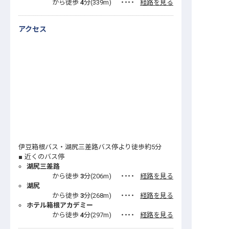
から徒歩
4
分(
339
m)
・・・・
経路を見る
アクセス
伊豆箱根バス・湖尻三差路バス停より徒歩約5分
近くのバス停
湖尻三差路
から徒歩
3
分(
206
m)
・・・・
経路を見る
湖尻
から徒歩
3
分(
268
m)
・・・・
経路を見る
ホテル箱根アカデミー
から徒歩
4
分(
297
m)
・・・・
経路を見る