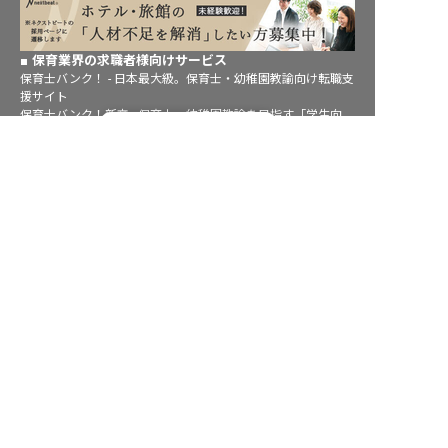
保育業界の求職者様向けサービス
保育士バンク！ - 日本最大級。保育士・幼稚園教諭向け転職支
援サイト
保育士バンク！新卒 - 保育士・幼稚園教諭を目指す「学生向
転職フルサポート実施中！
け」就職活動情報サイト
サポートに申し込む
法人様向けサービス
保育士バンク！コネクト - 保育施設向けの業務支援システム
保育士バンク！パレット - 保育施設専門の職員マネジメントツ
ール
保育士バンク！ウェブパック - 保育施設向けホームページ制作
保育士バンク！総研 - 保育園経営や保育の実務に活かせる有益
な情報発信サイト
育児者様向けサービス
KIDSNA STYLE - 「育てるを考える」子育て情報メディア
KIDSNAシッター - ベビーシッターサービス
KIDSNA園ナビ - 保育園・幼稚園検索
ホテル業界・飲食業界の求職者様向けサービス
おもてなしHR - 宿泊業界専門の就職・転職支援サービス
FURUMAU - 調理師専門の就職・転職支援サービス
Hospitality Careers - シンガポールの宿泊・飲食専門転職支援
サービス
886旅館人力銀行 日本旅館工作 - 日本と台湾の観光業を結ぶ課