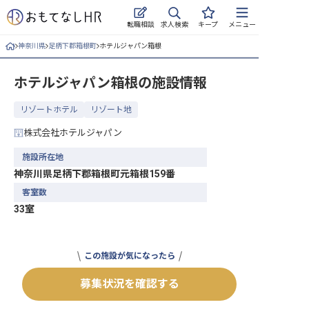
求人検索
転職相談
キープ
メニュー
神奈川県
足柄下郡箱根町
ホテルジャパン箱根
ログイン
ホテルジャパン箱根
の施設情報
求人・施設を探す
リゾートホテル
リゾート地
キープした求人
株式会社ホテルジャパン
就職・転職 合同説明会
施設所在地
神奈川県足柄下郡箱根町元箱根159番
おもてなしHRについて
客室数
33室
ご利用の流れ
よくある質問
この施設が気になったら
ホテル・宿泊業界情報コラム
募集状況を確認する